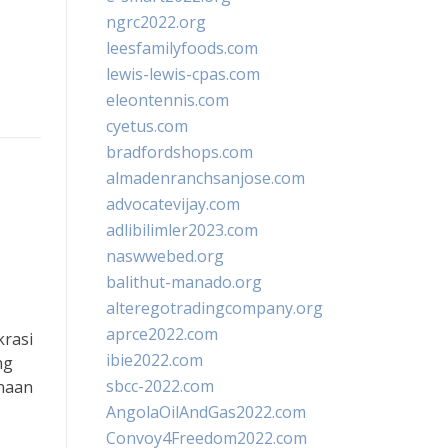
ngrc2022.org
leesfamilyfoods.com
lewis-lewis-cpas.com
eleontennis.com
cyetus.com
bradfordshops.com
almadenranchsanjose.com
advocatevijay.com
adlibilimler2023.com
naswwebed.org
balithut-manado.org
alteregotradingcompany.org
aprce2022.com
rasi
ibie2022.com
ng
sbcc-2022.com
naan
AngolaOilAndGas2022.com
Convoy4Freedom2022.com