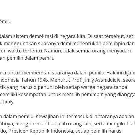
emilu
am sistem demokrasi di negara kita. Di saat tersebut, set
tuk menggunakan suaranya demi menentukan pemimpin dan 
un waktu tertentu. Namun, tidak semua orang menyadari
n pemilih dalam pemilu.
ara untuk memberikan suaranya dalam pemilu. Hak ini dijam
onesia Tahun 1945. Menurut Prof. Jimly Asshiddiqie, seor
itik yang harus dipenuhi oleh setiap warga negara tanpa
ra memiliki kesempatan untuk memilih pemimpin yang diangg
 Jimly.
n dalam pemilu. Kewajiban ini termasuk di antaranya adalah
hnya, menghormati hak pilih orang lain, serta mengikuti a
o, Presiden Republik Indonesia, setiap pemilih harus