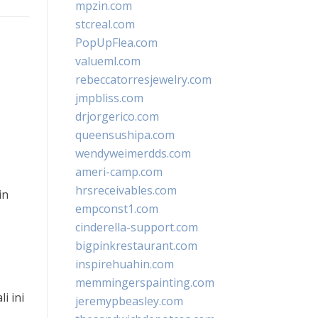
mpzin.com
stcreal.com
PopUpFlea.com
valueml.com
rebeccatorresjewelry.com
jmpbliss.com
drjorgerico.com
queensushipa.com
wendyweimerdds.com
ameri-camp.com
hrsreceivables.com
in
empconst1.com
cinderella-support.com
bigpinkrestaurant.com
inspirehuahin.com
memmingerspainting.com
i ini
jeremypbeasley.com