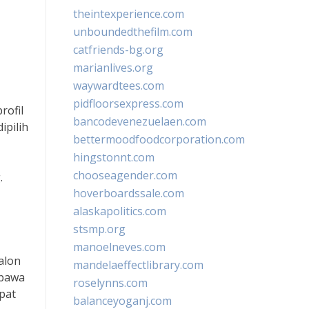
theintexperience.com
unboundedthefilm.com
catfriends-bg.org
marianlives.org
waywardtees.com
pidfloorsexpress.com
rofil
bancodevenezuelaen.com
ipilih
bettermoodfoodcorporation.com
hingstonnt.com
chooseagender.com
.
hoverboardssale.com
alaskapolitics.com
stsmp.org
manoelneves.com
alon
mandelaeffectlibrary.com
mbawa
roselynns.com
pat
balanceyoganj.com