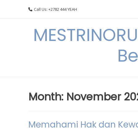
Skip
Call Us: +2782 444 YEAH
to
content
MESTRINORU
Be
Month:
November 20
Memahami Hak dan Kewaj