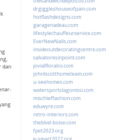
thesandwichdepotcos.com
drgiggleshouseofpain.com
ik
hotflashdesigns.com
garagenadeau.com
lifestylechauffeurservice.com
EverNewNails.com
insideoutdecoratingcentre.com
ng
salvatoresinpoint.com
ng,
jovialfloralco.com
r dan
johnlscotthometeam.com
u-seehomes.com
enar-
watersportslagonissi.com
mischieffashion.com
 yang
eduwyre.com
retro-interiors.com
theblvd-boise.com
fpet2023.org
e-smart2022.org