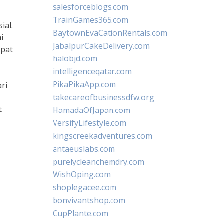
salesforceblogs.com
TrainGames365.com
ial.
BaytownEvaCationRentals.com
i
JabalpurCakeDelivery.com
apat
halobjd.com
intelligenceqatar.com
PikaPikaApp.com
ri
takecareofbusinessdfw.org
t
HamadaOfJapan.com
VersifyLifestyle.com
kingscreekadventures.com
antaeuslabs.com
purelycleanchemdry.com
WishOping.com
shoplegacee.com
bonvivantshop.com
CupPlante.com