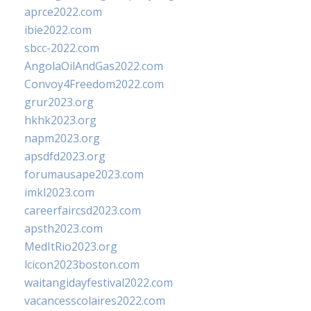
aprce2022.com
ibie2022.com
sbcc-2022.com
AngolaOilAndGas2022.com
Convoy4Freedom2022.com
grur2023.org
hkhk2023.org
napm2023.org
apsdfd2023.org
forumausape2023.com
imkl2023.com
careerfaircsd2023.com
apsth2023.com
MedItRio2023.org
lcicon2023boston.com
waitangidayfestival2022.com
vacancesscolaires2022.com