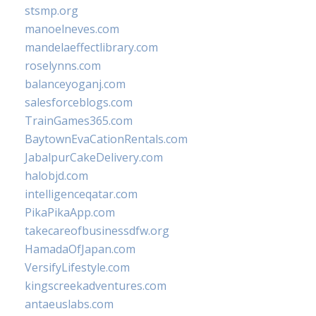
stsmp.org
manoelneves.com
mandelaeffectlibrary.com
roselynns.com
balanceyoganj.com
salesforceblogs.com
TrainGames365.com
BaytownEvaCationRentals.com
JabalpurCakeDelivery.com
halobjd.com
intelligenceqatar.com
PikaPikaApp.com
takecareofbusinessdfw.org
HamadaOfJapan.com
VersifyLifestyle.com
kingscreekadventures.com
antaeuslabs.com