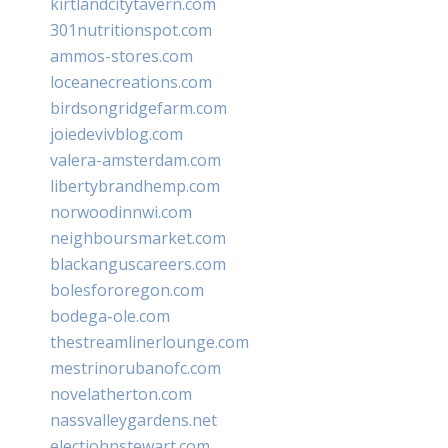
kirtlandcitytavern.com
301nutritionspot.com
ammos-stores.com
loceanecreations.com
birdsongridgefarm.com
joiedevivblog.com
valera-amsterdam.com
libertybrandhemp.com
norwoodinnwi.com
neighboursmarket.com
blackanguscareers.com
bolesfororegon.com
bodega-ole.com
thestreamlinerlounge.com
mestrinorubanofc.com
novelatherton.com
nassvalleygardens.net
electjohnstewart.com