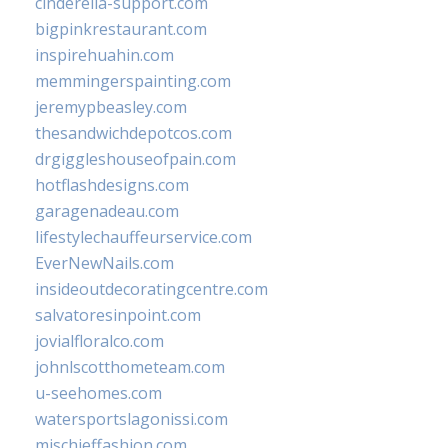
cinderella-support.com
bigpinkrestaurant.com
inspirehuahin.com
memmingerspainting.com
jeremypbeasley.com
thesandwichdepotcos.com
drgiggleshouseofpain.com
hotflashdesigns.com
garagenadeau.com
lifestylechauffeurservice.com
EverNewNails.com
insideoutdecoratingcentre.com
salvatoresinpoint.com
jovialfloralco.com
johnlscotthometeam.com
u-seehomes.com
watersportslagonissi.com
mischieffashion.com