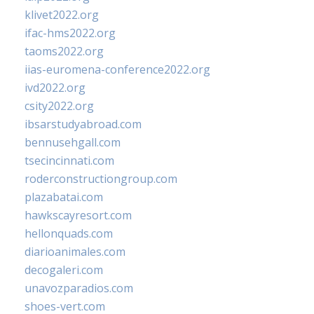
klivet2022.org
ifac-hms2022.org
taoms2022.org
iias-euromena-conference2022.org
ivd2022.org
csity2022.org
ibsarstudyabroad.com
bennusehgall.com
tsecincinnati.com
roderconstructiongroup.com
plazabatai.com
hawkscayresort.com
hellonquads.com
diarioanimales.com
decogaleri.com
unavozparadios.com
shoes-vert.com