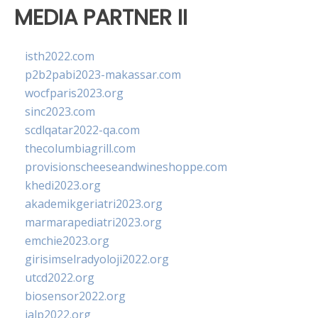
MEDIA PARTNER II
isth2022.com
p2b2pabi2023-makassar.com
wocfparis2023.org
sinc2023.com
scdlqatar2022-qa.com
thecolumbiagrill.com
provisionscheeseandwineshoppe.com
khedi2023.org
akademikgeriatri2023.org
marmarapediatri2023.org
emchie2023.org
girisimselradyoloji2022.org
utcd2022.org
biosensor2022.org
ialp2022.org