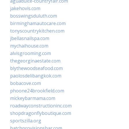
aguadulce-countryfair.com
jakehovis.com
bosswingsduluth.com
birminghamautocare.com
tonyscountrykitchen.com
jbellasnailspa.com
mychaihouse.com
alvisgrooming.com
thegeorginaestate.com
blythewoodseafood.com
paolosdelibangkok.com
bobacove.com
phoone24brookfield.com
mickeybarmama.com
roadwayconstructioninc.com
shopdragonflyboutique.com
sportszilla.org
batchprovisionsbar.com