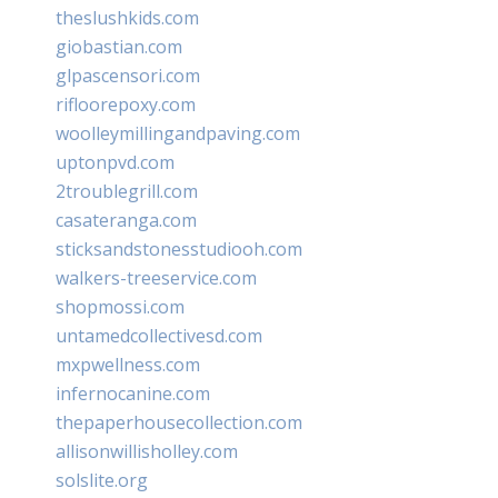
theslushkids.com
giobastian.com
glpascensori.com
rifloorepoxy.com
woolleymillingandpaving.com
uptonpvd.com
2troublegrill.com
casateranga.com
sticksandstonesstudiooh.com
walkers-treeservice.com
shopmossi.com
untamedcollectivesd.com
mxpwellness.com
infernocanine.com
thepaperhousecollection.com
allisonwillisholley.com
solslite.org