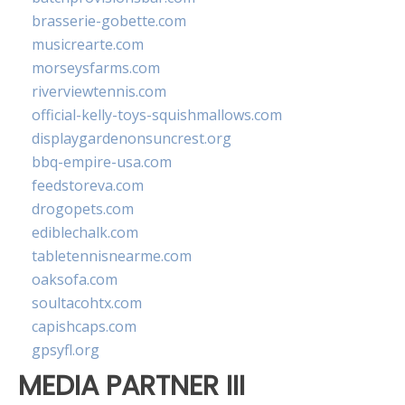
brasserie-gobette.com
musicrearte.com
morseysfarms.com
riverviewtennis.com
official-kelly-toys-squishmallows.com
displaygardenonsuncrest.org
bbq-empire-usa.com
feedstoreva.com
drogopets.com
ediblechalk.com
tabletennisnearme.com
oaksofa.com
soultacohtx.com
capishcaps.com
gpsyfl.org
MEDIA PARTNER III