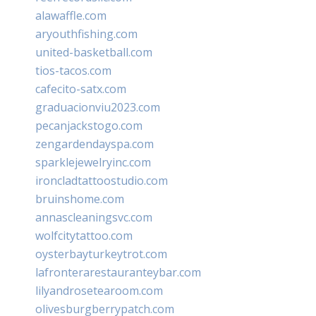
alawaffle.com
aryouthfishing.com
united-basketball.com
tios-tacos.com
cafecito-satx.com
graduacionviu2023.com
pecanjackstogo.com
zengardendayspa.com
sparklejewelryinc.com
ironcladtattoostudio.com
bruinshome.com
annascleaningsvc.com
wolfcitytattoo.com
oysterbayturkeytrot.com
lafronterarestauranteybar.com
lilyandrosetearoom.com
olivesburgberrypatch.com