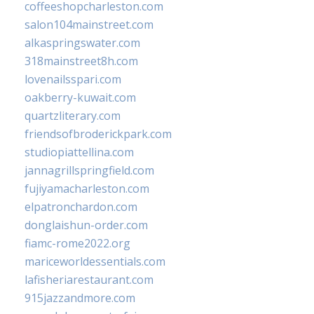
coffeeshopcharleston.com
salon104mainstreet.com
alkaspringswater.com
318mainstreet8h.com
lovenailsspari.com
oakberry-kuwait.com
quartzliterary.com
friendsofbroderickpark.com
studiopiattellina.com
jannagrillspringfield.com
fujiyamacharleston.com
elpatronchardon.com
donglaishun-order.com
fiamc-rome2022.org
mariceworldessentials.com
lafisheriarestaurant.com
915jazzandmore.com