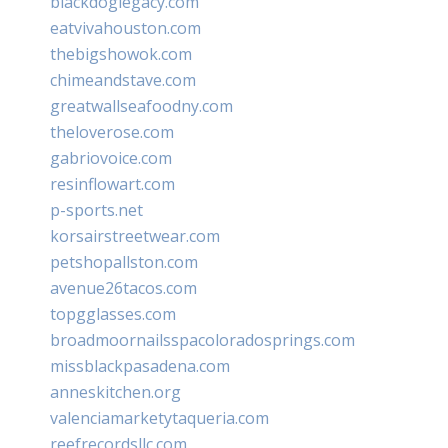
blackdoglegacy.com
eatvivahouston.com
thebigshowok.com
chimeandstave.com
greatwallseafoodny.com
theloverose.com
gabriovoice.com
resinflowart.com
p-sports.net
korsairstreetwear.com
petshopallston.com
avenue26tacos.com
topgglasses.com
broadmoornailsspacoloradosprings.com
missblackpasadena.com
anneskitchen.org
valenciamarketytaqueria.com
reefrecordsllc.com