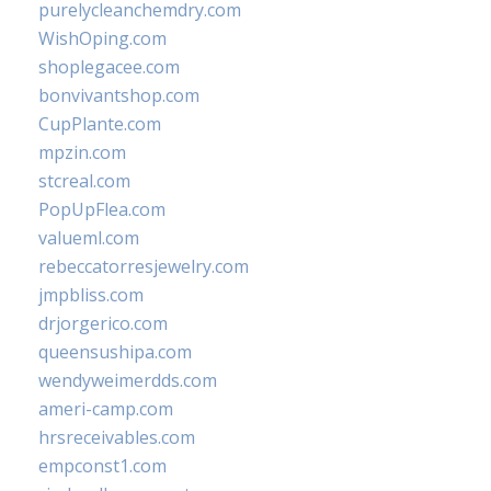
purelycleanchemdry.com
WishOping.com
shoplegacee.com
bonvivantshop.com
CupPlante.com
mpzin.com
stcreal.com
PopUpFlea.com
valueml.com
rebeccatorresjewelry.com
jmpbliss.com
drjorgerico.com
queensushipa.com
wendyweimerdds.com
ameri-camp.com
hrsreceivables.com
empconst1.com