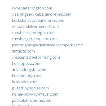
vwrepairarlington.com
cleaningservicebaltimore-md.com
beckslandscapeandfence.com
vistaaltadelveramendi.com
coastlinecateringnc.com
cuesburgershouston.com
psicologiaespecializadaencampeche.com
dmtacos.com
crescentstreetprinting.com
hornopizza.com
driveadragster.com
hematologa.com
lizaivanov.com
guesttinyhomes.com
home-plow-by-meyer.com
palatelatincuisine.com