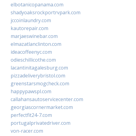
elbotanicopanama.com
shadyoaksrockportrvpark.com
jccoinlaundry.com
kautorepair.com
marjaeswinebar.com
elmazatlanclinton.com
ideacoffeenyc.com
odieschillicothe.com
lacantinitagalesburg.com
pizzadeliverybristol.com
greenstarsmogcheck.com
happypawspl.com
callahansautoservicecenter.com
georgiascornermarket.com
perfectfit24-7.com
portugalprivatedriver.com
von-racer.com