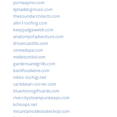
portwayinn.com
djmaddogmusic.com
thesoundarchitects.com
allin1roofing.com
keepjudgewebb.com
anatomyofadventure.com
drivancastillo.com
cmmedspa.com
midletontkd.com
gardensandgrills.com
basilfoodwine.com
nikko-tochigi.net
caribbean-corner.com
bluemoongiftcards.com
rivercitysteampunkexpo.com
kchoops.net
mountainsideskateshop.com