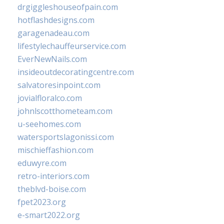
drgiggleshouseofpain.com
hotflashdesigns.com
garagenadeau.com
lifestylechauffeurservice.com
EverNewNails.com
insideoutdecoratingcentre.com
salvatoresinpoint.com
jovialfloralco.com
johnlscotthometeam.com
u-seehomes.com
watersportslagonissi.com
mischieffashion.com
eduwyre.com
retro-interiors.com
theblvd-boise.com
fpet2023.org
e-smart2022.org