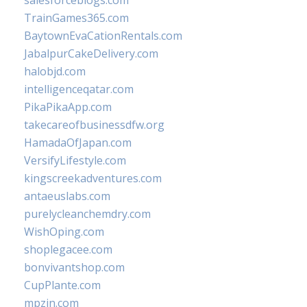
salesforceblogs.com
TrainGames365.com
BaytownEvaCationRentals.com
JabalpurCakeDelivery.com
halobjd.com
intelligenceqatar.com
PikaPikaApp.com
takecareofbusinessdfw.org
HamadaOfJapan.com
VersifyLifestyle.com
kingscreekadventures.com
antaeuslabs.com
purelycleanchemdry.com
WishOping.com
shoplegacee.com
bonvivantshop.com
CupPlante.com
mpzin.com