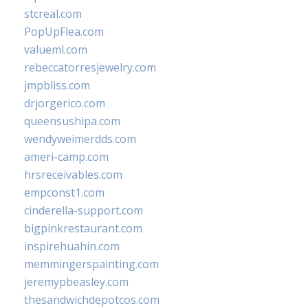
stcreal.com
PopUpFlea.com
valueml.com
rebeccatorresjewelry.com
jmpbliss.com
drjorgerico.com
queensushipa.com
wendyweimerdds.com
ameri-camp.com
hrsreceivables.com
empconst1.com
cinderella-support.com
bigpinkrestaurant.com
inspirehuahin.com
memmingerspainting.com
jeremypbeasley.com
thesandwichdepotcos.com