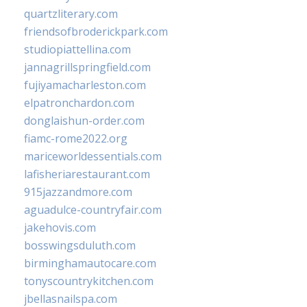
quartzliterary.com
friendsofbroderickpark.com
studiopiattellina.com
jannagrillspringfield.com
fujiyamacharleston.com
elpatronchardon.com
donglaishun-order.com
fiamc-rome2022.org
mariceworldessentials.com
lafisheriarestaurant.com
915jazzandmore.com
aguadulce-countryfair.com
jakehovis.com
bosswingsduluth.com
birminghamautocare.com
tonyscountrykitchen.com
jbellasnailspa.com