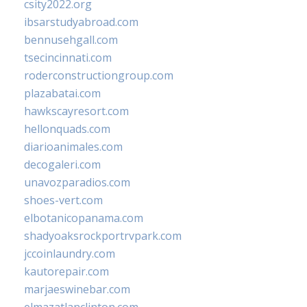
csity2022.org
ibsarstudyabroad.com
bennusehgall.com
tsecincinnati.com
roderconstructiongroup.com
plazabatai.com
hawkscayresort.com
hellonquads.com
diarioanimales.com
decogaleri.com
unavozparadios.com
shoes-vert.com
elbotanicopanama.com
shadyoaksrockportrvpark.com
jccoinlaundry.com
kautorepair.com
marjaeswinebar.com