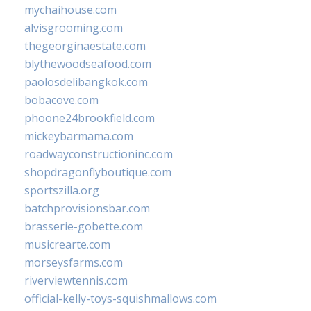
mychaihouse.com
alvisgrooming.com
thegeorginaestate.com
blythewoodseafood.com
paolosdelibangkok.com
bobacove.com
phoone24brookfield.com
mickeybarmama.com
roadwayconstructioninc.com
shopdragonflyboutique.com
sportszilla.org
batchprovisionsbar.com
brasserie-gobette.com
musicrearte.com
morseysfarms.com
riverviewtennis.com
official-kelly-toys-squishmallows.com