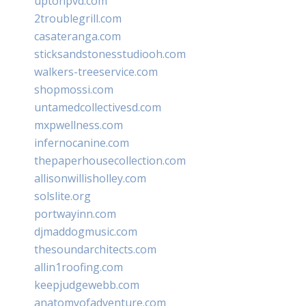
uptonpvd.com
2troublegrill.com
casateranga.com
sticksandstonesstudiooh.com
walkers-treeservice.com
shopmossi.com
untamedcollectivesd.com
mxpwellness.com
infernocanine.com
thepaperhousecollection.com
allisonwillisholley.com
solslite.org
portwayinn.com
djmaddogmusic.com
thesoundarchitects.com
allin1roofing.com
keepjudgewebb.com
anatomyofadventure.com