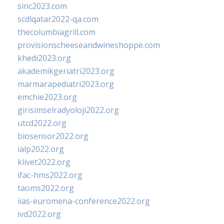
sinc2023.com
scdlqatar2022-qa.com
thecolumbiagrill.com
provisionscheeseandwineshoppe.com
khedi2023.org
akademikgeriatri2023.org
marmarapediatri2023.org
emchie2023.org
girisimselradyoloji2022.org
utcd2022.org
biosensor2022.org
ialp2022.org
klivet2022.org
ifac-hms2022.org
taoms2022.org
iias-euromena-conference2022.org
ivd2022.org