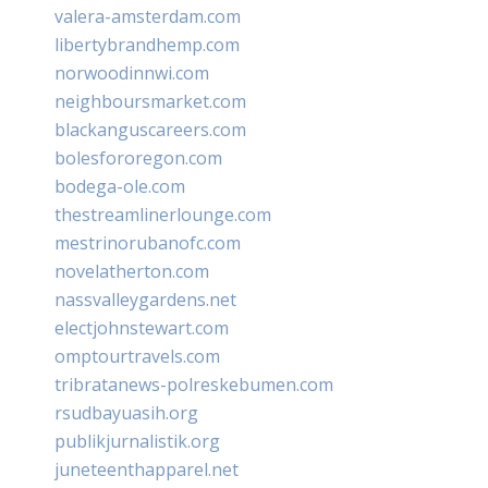
valera-amsterdam.com
libertybrandhemp.com
norwoodinnwi.com
neighboursmarket.com
blackanguscareers.com
bolesfororegon.com
bodega-ole.com
thestreamlinerlounge.com
mestrinorubanofc.com
novelatherton.com
nassvalleygardens.net
electjohnstewart.com
omptourtravels.com
tribratanews-polreskebumen.com
rsudbayuasih.org
publikjurnalistik.org
juneteenthapparel.net