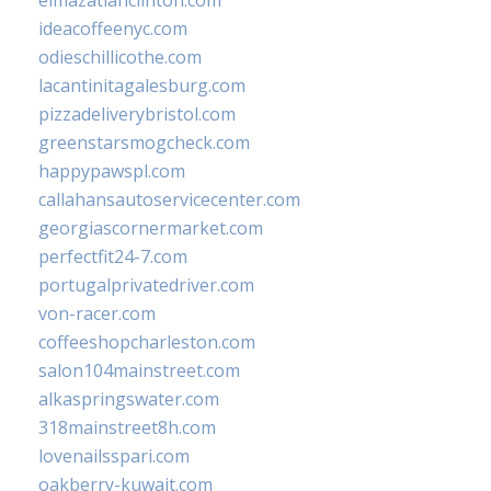
elmazatlanclinton.com
ideacoffeenyc.com
odieschillicothe.com
lacantinitagalesburg.com
pizzadeliverybristol.com
greenstarsmogcheck.com
happypawspl.com
callahansautoservicecenter.com
georgiascornermarket.com
perfectfit24-7.com
portugalprivatedriver.com
von-racer.com
coffeeshopcharleston.com
salon104mainstreet.com
alkaspringswater.com
318mainstreet8h.com
lovenailsspari.com
oakberry-kuwait.com