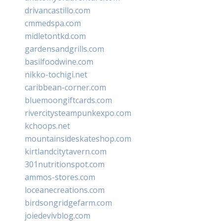
drivancastillo.com
cmmedspa.com
midletontkd.com
gardensandgrills.com
basilfoodwine.com
nikko-tochigi.net
caribbean-corner.com
bluemoongiftcards.com
rivercitysteampunkexpo.com
kchoops.net
mountainsideskateshop.com
kirtlandcitytavern.com
301nutritionspot.com
ammos-stores.com
loceanecreations.com
birdsongridgefarm.com
joiedevivblog.com