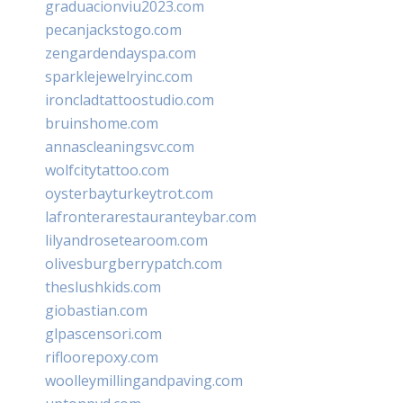
graduacionviu2023.com
pecanjackstogo.com
zengardendayspa.com
sparklejewelryinc.com
ironcladtattoostudio.com
bruinshome.com
annascleaningsvc.com
wolfcitytattoo.com
oysterbayturkeytrot.com
lafronterarestauranteybar.com
lilyandrosetearoom.com
olivesburgberrypatch.com
theslushkids.com
giobastian.com
glpascensori.com
rifloorepoxy.com
woolleymillingandpaving.com