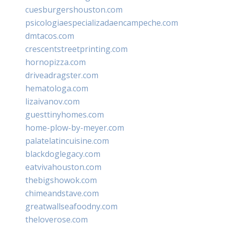
cuesburgershouston.com
psicologiaespecializadaencampeche.com
dmtacos.com
crescentstreetprinting.com
hornopizza.com
driveadragster.com
hematologa.com
lizaivanov.com
guesttinyhomes.com
home-plow-by-meyer.com
palatelatincuisine.com
blackdoglegacy.com
eatvivahouston.com
thebigshowok.com
chimeandstave.com
greatwallseafoodny.com
theloverose.com