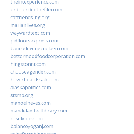
theintexperience.com
unboundedthefilm.com
catfriends-bg.org
marianlives.org
waywardtees.com
pidfloorsexpress.com
bancodevenezuelaen.com
bettermoodfoodcorporation.com
hingstonnt.com
chooseagender.com
hoverboardssale.com
alaskapolitics.com
stsmp.org
manoelneves.com
mandelaeffectlibrary.com
roselynns.com
balanceyoganj.com