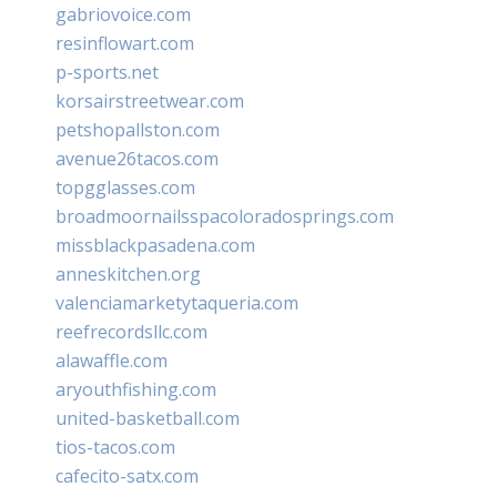
gabriovoice.com
resinflowart.com
p-sports.net
korsairstreetwear.com
petshopallston.com
avenue26tacos.com
topgglasses.com
broadmoornailsspacoloradosprings.com
missblackpasadena.com
anneskitchen.org
valenciamarketytaqueria.com
reefrecordsllc.com
alawaffle.com
aryouthfishing.com
united-basketball.com
tios-tacos.com
cafecito-satx.com