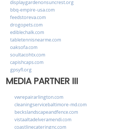
displaygardenonsuncrest.org
bbq-empire-usa.com
feedstoreva.com
drogopets.com
ediblechalk.com
tabletennisnearme.com
oaksofa.com
soultacohtx.com
capishcaps.com
gpsyfl.org
MEDIA PARTNER III
vwrepairarlington.com
cleaningservicebaltimore-md.com
beckslandscapeandfence.com
vistaaltadelveramendi.com
coastlinecateringnc.com