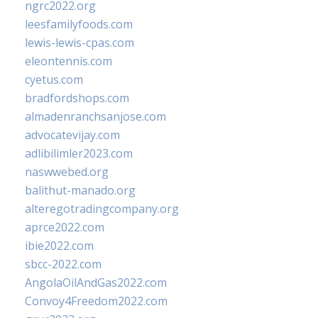
ngrc2022.org
leesfamilyfoods.com
lewis-lewis-cpas.com
eleontennis.com
cyetus.com
bradfordshops.com
almadenranchsanjose.com
advocatevijay.com
adlibilimler2023.com
naswwebed.org
balithut-manado.org
alteregotradingcompany.org
aprce2022.com
ibie2022.com
sbcc-2022.com
AngolaOilAndGas2022.com
Convoy4Freedom2022.com