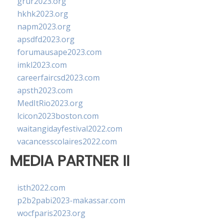
grur2023.org
hkhk2023.org
napm2023.org
apsdfd2023.org
forumausape2023.com
imkl2023.com
careerfaircsd2023.com
apsth2023.com
MedItRio2023.org
lcicon2023boston.com
waitangidayfestival2022.com
vacancesscolaires2022.com
MEDIA PARTNER II
isth2022.com
p2b2pabi2023-makassar.com
wocfparis2023.org