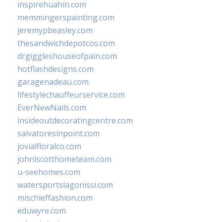
inspirehuahin.com
memmingerspainting.com
jeremypbeasley.com
thesandwichdepotcos.com
drgiggleshouseofpain.com
hotflashdesigns.com
garagenadeau.com
lifestylechauffeurservice.com
EverNewNails.com
insideoutdecoratingcentre.com
salvatoresinpoint.com
jovialfloralco.com
johnlscotthometeam.com
u-seehomes.com
watersportslagonissi.com
mischieffashion.com
eduwyre.com