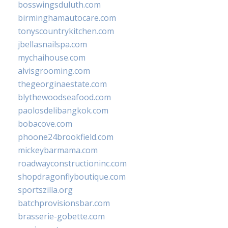
bosswingsduluth.com
birminghamautocare.com
tonyscountrykitchen.com
jbellasnailspa.com
mychaihouse.com
alvisgrooming.com
thegeorginaestate.com
blythewoodseafood.com
paolosdelibangkok.com
bobacove.com
phoone24brookfield.com
mickeybarmama.com
roadwayconstructioninc.com
shopdragonflyboutique.com
sportszilla.org
batchprovisionsbar.com
brasserie-gobette.com