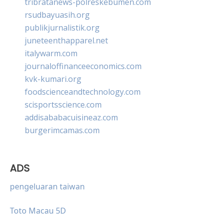
tribratanews-polreskebumen.com
rsudbayuasih.org
publikjurnalistik.org
juneteenthapparel.net
italywarm.com
journaloffinanceeconomics.com
kvk-kumari.org
foodscienceandtechnology.com
scisportsscience.com
addisababacuisineaz.com
burgerimcamas.com
ADS
pengeluaran taiwan
Toto Macau 5D