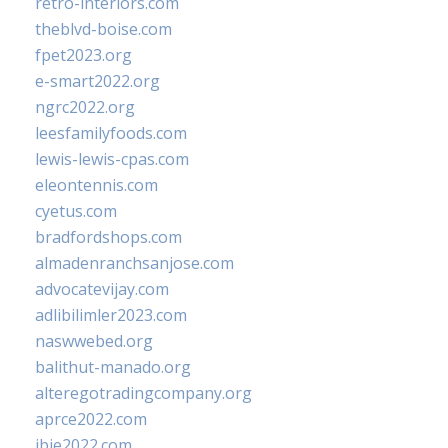
retro-interiors.com
theblvd-boise.com
fpet2023.org
e-smart2022.org
ngrc2022.org
leesfamilyfoods.com
lewis-lewis-cpas.com
eleontennis.com
cyetus.com
bradfordshops.com
almadenranchsanjose.com
advocatevijay.com
adlibilimler2023.com
naswwebed.org
balithut-manado.org
alteregotradingcompany.org
aprce2022.com
ibie2022.com