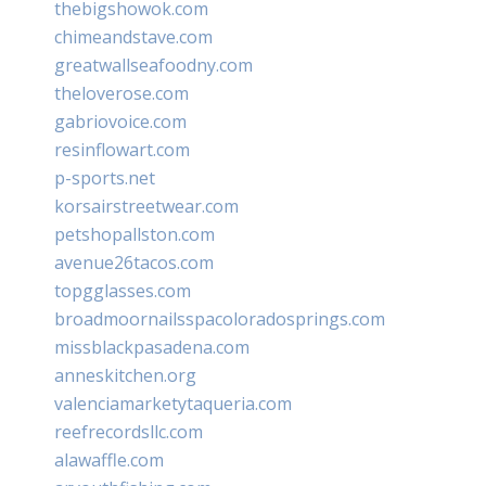
thebigshowok.com
chimeandstave.com
greatwallseafoodny.com
theloverose.com
gabriovoice.com
resinflowart.com
p-sports.net
korsairstreetwear.com
petshopallston.com
avenue26tacos.com
topgglasses.com
broadmoornailsspacoloradosprings.com
missblackpasadena.com
anneskitchen.org
valenciamarketytaqueria.com
reefrecordsllc.com
alawaffle.com