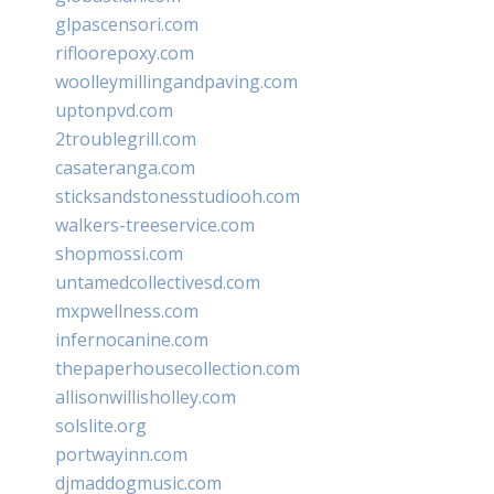
glpascensori.com
rifloorepoxy.com
woolleymillingandpaving.com
uptonpvd.com
2troublegrill.com
casateranga.com
sticksandstonesstudiooh.com
walkers-treeservice.com
shopmossi.com
untamedcollectivesd.com
mxpwellness.com
infernocanine.com
thepaperhousecollection.com
allisonwillisholley.com
solslite.org
portwayinn.com
djmaddogmusic.com