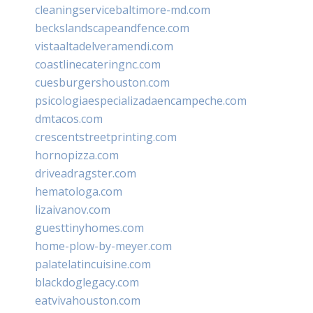
cleaningservicebaltimore-md.com
beckslandscapeandfence.com
vistaaltadelveramendi.com
coastlinecateringnc.com
cuesburgershouston.com
psicologiaespecializadaencampeche.com
dmtacos.com
crescentstreetprinting.com
hornopizza.com
driveadragster.com
hematologa.com
lizaivanov.com
guesttinyhomes.com
home-plow-by-meyer.com
palatelatincuisine.com
blackdoglegacy.com
eatvivahouston.com