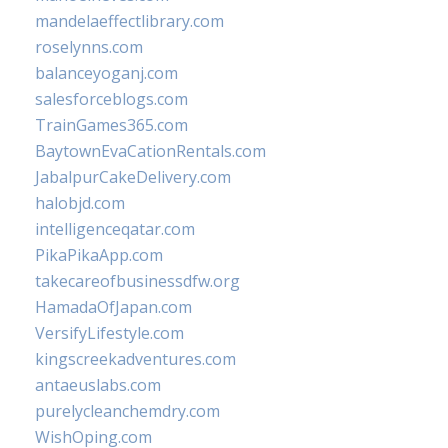
mandelaeffectlibrary.com
roselynns.com
balanceyoganj.com
salesforceblogs.com
TrainGames365.com
BaytownEvaCationRentals.com
JabalpurCakeDelivery.com
halobjd.com
intelligenceqatar.com
PikaPikaApp.com
takecareofbusinessdfw.org
HamadaOfJapan.com
VersifyLifestyle.com
kingscreekadventures.com
antaeuslabs.com
purelycleanchemdry.com
WishOping.com