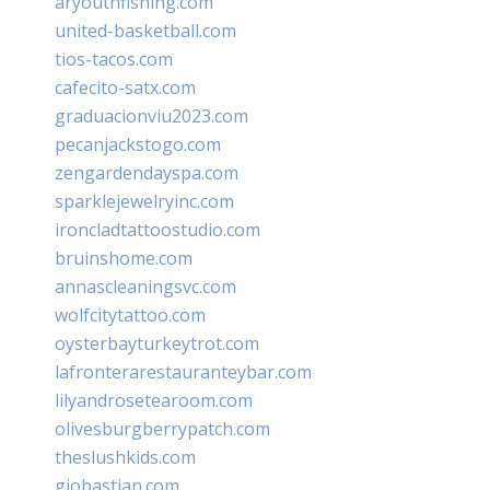
aryouthfishing.com
united-basketball.com
tios-tacos.com
cafecito-satx.com
graduacionviu2023.com
pecanjackstogo.com
zengardendayspa.com
sparklejewelryinc.com
ironcladtattoostudio.com
bruinshome.com
annascleaningsvc.com
wolfcitytattoo.com
oysterbayturkeytrot.com
lafronterarestauranteybar.com
lilyandrosetearoom.com
olivesburgberrypatch.com
theslushkids.com
giobastian.com