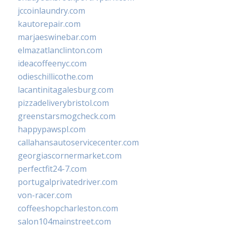
jccoinlaundry.com
kautorepair.com
marjaeswinebar.com
elmazatlanclinton.com
ideacoffeenyc.com
odieschillicothe.com
lacantinitagalesburg.com
pizzadeliverybristol.com
greenstarsmogcheck.com
happypawspl.com
callahansautoservicecenter.com
georgiascornermarket.com
perfectfit24-7.com
portugalprivatedriver.com
von-racer.com
coffeeshopcharleston.com
salon104mainstreet.com