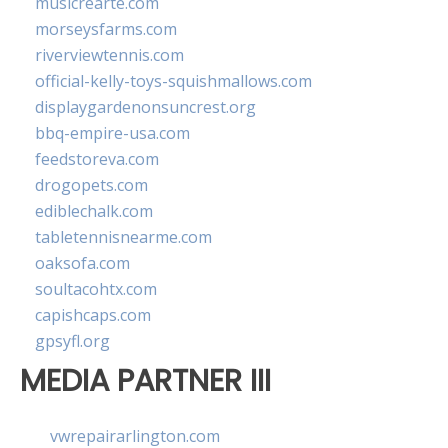
musicrearte.com
morseysfarms.com
riverviewtennis.com
official-kelly-toys-squishmallows.com
displaygardenonsuncrest.org
bbq-empire-usa.com
feedstoreva.com
drogopets.com
ediblechalk.com
tabletennisnearme.com
oaksofa.com
soultacohtx.com
capishcaps.com
gpsyfl.org
MEDIA PARTNER III
vwrepairarlington.com