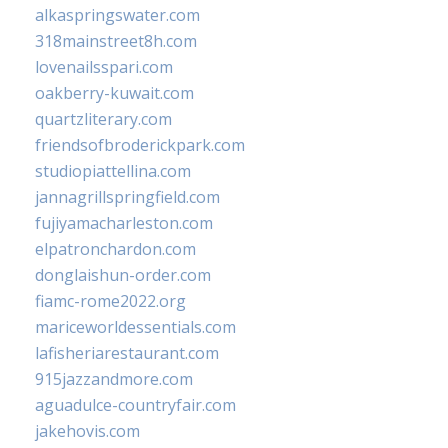
alkaspringswater.com
318mainstreet8h.com
lovenailsspari.com
oakberry-kuwait.com
quartzliterary.com
friendsofbroderickpark.com
studiopiattellina.com
jannagrillspringfield.com
fujiyamacharleston.com
elpatronchardon.com
donglaishun-order.com
fiamc-rome2022.org
mariceworldessentials.com
lafisheriarestaurant.com
915jazzandmore.com
aguadulce-countryfair.com
jakehovis.com