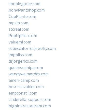
shoplegacee.com
bonvivantshop.com
CupPlante.com
mpzin.com
stcreal.com
PopUpFlea.com
valueml.com
rebeccatorresjewelry.com
jmpbliss.com
drjorgerico.com
queensushipa.com
wendyweimerdds.com
ameri-camp.com
hrsreceivables.com
empconst1.com
cinderella-support.com
bigpinkrestaurant.com