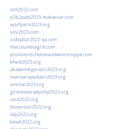
isth2022.com
p2b2pabi2023-makassar.com
wocfparis2023.org
sinc2023.com
scdlqatar2022-qa.com
thecolumbiagrill.com
provisionscheeseandwineshoppe.com
khedi2023.org
akademikgeriatri2023.org
marmarapediatri2023.org
emchie2023.org
girisimselradyoloji2022.org
utcd2022.org
biosensor2022.org
ialp2022.org
klivet2022.org