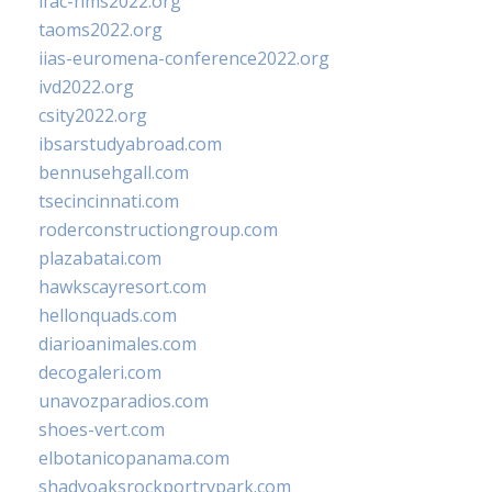
ifac-hms2022.org
taoms2022.org
iias-euromena-conference2022.org
ivd2022.org
csity2022.org
ibsarstudyabroad.com
bennusehgall.com
tsecincinnati.com
roderconstructiongroup.com
plazabatai.com
hawkscayresort.com
hellonquads.com
diarioanimales.com
decogaleri.com
unavozparadios.com
shoes-vert.com
elbotanicopanama.com
shadyoaksrockportrvpark.com