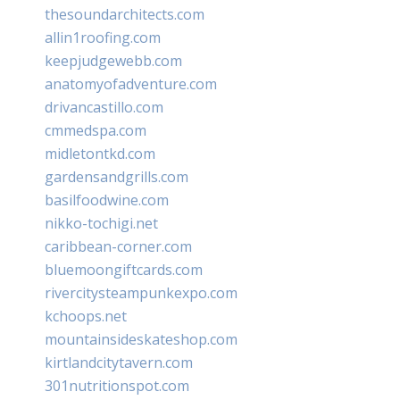
thesoundarchitects.com
allin1roofing.com
keepjudgewebb.com
anatomyofadventure.com
drivancastillo.com
cmmedspa.com
midletontkd.com
gardensandgrills.com
basilfoodwine.com
nikko-tochigi.net
caribbean-corner.com
bluemoongiftcards.com
rivercitysteampunkexpo.com
kchoops.net
mountainsideskateshop.com
kirtlandcitytavern.com
301nutritionspot.com