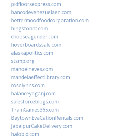
pidfloorsexpress.com
bancodevenezuelaen.com
bettermoodfoodcorporation.com
hingstonnt.com
chooseagender.com
hoverboardssale.com
alaskapolitics.com
stsmp.org
manoelneves.com
mandelaeffectlibrary.com
roselynns.com
balanceyoganj.com
salesforceblogs.com
TrainGames365.com
BaytownEvaCationRentals.com
JabalpurCakeDelivery.com
halobjd.com