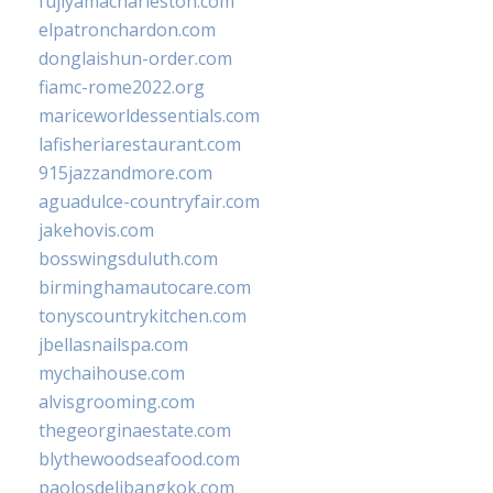
fujiyamacharleston.com
elpatronchardon.com
donglaishun-order.com
fiamc-rome2022.org
mariceworldessentials.com
lafisheriarestaurant.com
915jazzandmore.com
aguadulce-countryfair.com
jakehovis.com
bosswingsduluth.com
birminghamautocare.com
tonyscountrykitchen.com
jbellasnailspa.com
mychaihouse.com
alvisgrooming.com
thegeorginaestate.com
blythewoodseafood.com
paolosdelibangkok.com