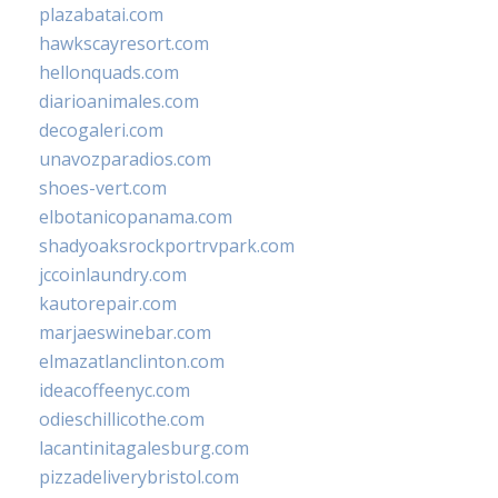
plazabatai.com
hawkscayresort.com
hellonquads.com
diarioanimales.com
decogaleri.com
unavozparadios.com
shoes-vert.com
elbotanicopanama.com
shadyoaksrockportrvpark.com
jccoinlaundry.com
kautorepair.com
marjaeswinebar.com
elmazatlanclinton.com
ideacoffeenyc.com
odieschillicothe.com
lacantinitagalesburg.com
pizzadeliverybristol.com