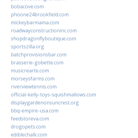
bobacove.com
phoone24brookfield.com
mickeybarmama.com
roadwayconstructioninc.com
shopdragonflyboutique.com
sportszilla.org
batchprovisionsbar.com
brasserie-gobette.com
musicrearte.com
morseysfarms.com
riverviewtennis.com
official-kelly-toys-squishmallows.com
displaygardenonsuncrest.org
bbq-empire-usa.com
feedstoreva.com
drogopets.com
ediblechalk.com