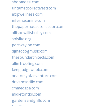
shopmossi.com
untamedcollectivesd.com
mxpwellness.com
infernocanine.com
thepaperhousecollection.com
allisonwillisholley.com
solslite.org
portwayinn.com
djmaddogmusic.com
thesoundarchitects.com
allin1roofing.com
keepjudgewebb.com
anatomyofadventure.com
drivancastillo.com
cmmedspa.com
midletontkd.com
gardensandgrills.com