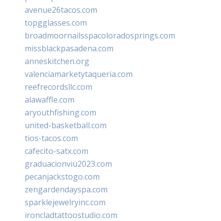
avenue26tacos.com
topgglasses.com
broadmoornailsspacoloradosprings.com
missblackpasadena.com
anneskitchen.org
valenciamarketytaqueria.com
reefrecordsllc.com
alawaffle.com
aryouthfishing.com
united-basketball.com
tios-tacos.com
cafecito-satx.com
graduacionviu2023.com
pecanjackstogo.com
zengardendayspa.com
sparklejewelryinc.com
ironcladtattoostudio.com