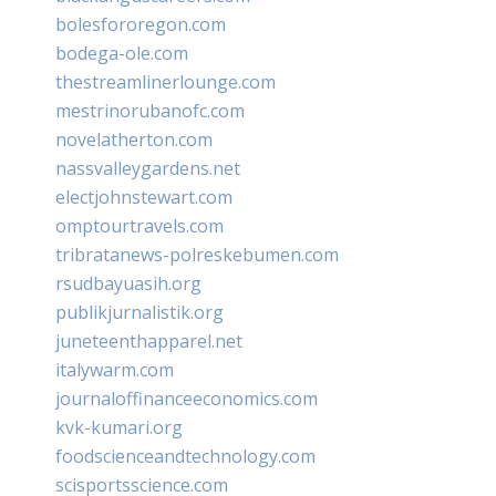
bolesfororegon.com
bodega-ole.com
thestreamlinerlounge.com
mestrinorubanofc.com
novelatherton.com
nassvalleygardens.net
electjohnstewart.com
omptourtravels.com
tribratanews-polreskebumen.com
rsudbayuasih.org
publikjurnalistik.org
juneteenthapparel.net
italywarm.com
journaloffinanceeconomics.com
kvk-kumari.org
foodscienceandtechnology.com
scisportsscience.com