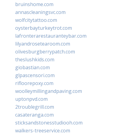
bruinshome.com
annascleaningsvc.com
wolfcitytattoo.com
oysterbayturkeytrot.com
lafronterarestauranteybar.com
lilyandrosetearoom.com
olivesburgberrypatch.com
theslushkids.com
giobastian.com
glpascensori.com
rifloorepoxy.com
woolleymillingandpaving.com
uptonpvd.com
2troublegrill.com
casateranga.com
sticksandstonesstudiooh.com
walkers-treeservice.com