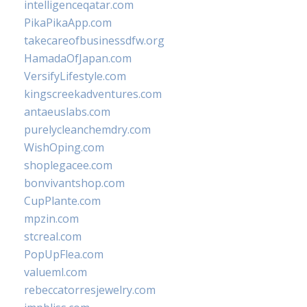
intelligenceqatar.com
PikaPikaApp.com
takecareofbusinessdfw.org
HamadaOfJapan.com
VersifyLifestyle.com
kingscreekadventures.com
antaeuslabs.com
purelycleanchemdry.com
WishOping.com
shoplegacee.com
bonvivantshop.com
CupPlante.com
mpzin.com
stcreal.com
PopUpFlea.com
valueml.com
rebeccatorresjewelry.com