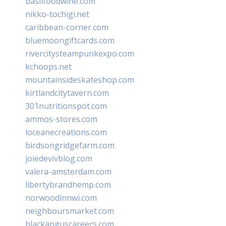
basilfoodwine.com
nikko-tochigi.net
caribbean-corner.com
bluemoongiftcards.com
rivercitysteampunkexpo.com
kchoops.net
mountainsideskateshop.com
kirtlandcitytavern.com
301nutritionspot.com
ammos-stores.com
loceanecreations.com
birdsongridgefarm.com
joiedevivblog.com
valera-amsterdam.com
libertybrandhemp.com
norwoodinnwi.com
neighboursmarket.com
blackanguscareers.com