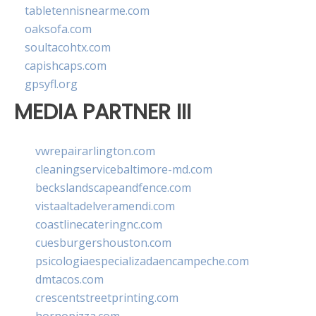
tabletennisnearme.com
oaksofa.com
soultacohtx.com
capishcaps.com
gpsyfl.org
MEDIA PARTNER III
vwrepairarlington.com
cleaningservicebaltimore-md.com
beckslandscapeandfence.com
vistaaltadelveramendi.com
coastlinecateringnc.com
cuesburgershouston.com
psicologiaespecializadaencampeche.com
dmtacos.com
crescentstreetprinting.com
hornopizza.com