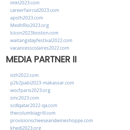
imkl2023.com
careerfaircsd2023.com
apsth2023.com
MedItRio2023.org
lcicon2023boston.com
waitangidayfestival2022.com
vacancesscolaires2022.com
MEDIA PARTNER II
isth2022.com
p2b2pabi2023-makassar.com
wocfparis2023.org
sinc2023.com
scdlqatar2022-qa.com
thecolumbiagrill.com
provisionscheeseandwineshoppe.com
khedi2023.org