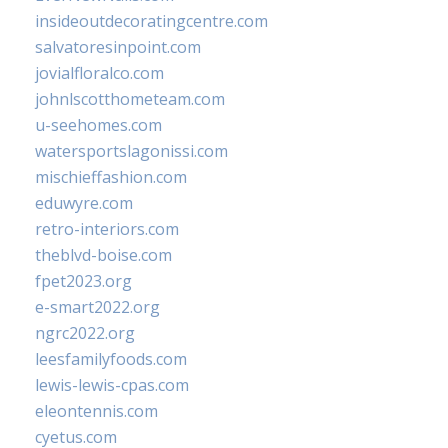
insideoutdecoratingcentre.com
salvatoresinpoint.com
jovialfloralco.com
johnlscotthometeam.com
u-seehomes.com
watersportslagonissi.com
mischieffashion.com
eduwyre.com
retro-interiors.com
theblvd-boise.com
fpet2023.org
e-smart2022.org
ngrc2022.org
leesfamilyfoods.com
lewis-lewis-cpas.com
eleontennis.com
cyetus.com