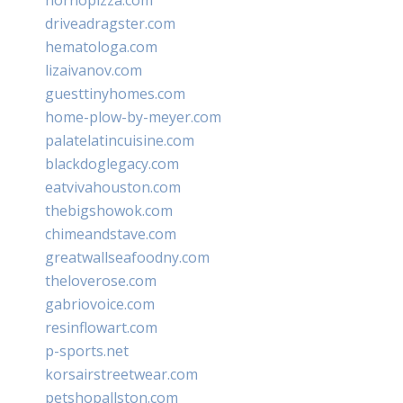
driveadragster.com
hematologa.com
lizaivanov.com
guesttinyhomes.com
home-plow-by-meyer.com
palatelatincuisine.com
blackdoglegacy.com
eatvivahouston.com
thebigshowok.com
chimeandstave.com
greatwallseafoodny.com
theloverose.com
gabriovoice.com
resinflowart.com
p-sports.net
korsairstreetwear.com
petshopallston.com