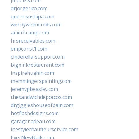
jmpbliss.com
drjorgerico.com
queensushipa.com
wendyweimerdds.com
ameri-camp.com
hrsreceivables.com
empconst1.com
cinderella-support.com
bigpinkrestaurant.com
inspirehuahin.com
memmingerspainting.com
jeremypbeasley.com
thesandwichdepotcos.com
drgiggleshouseofpain.com
hotflashdesigns.com
garagenadeau.com
lifestylechauffeurservice.com
EverNewNails.com