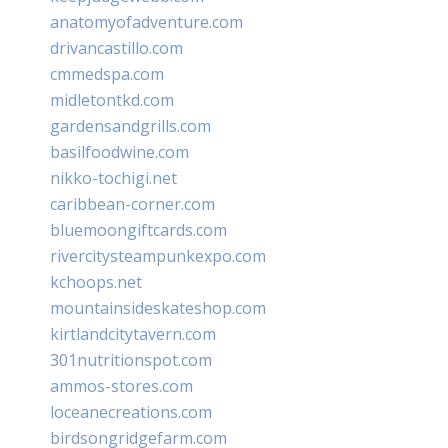
anatomyofadventure.com
drivancastillo.com
cmmedspa.com
midletontkd.com
gardensandgrills.com
basilfoodwine.com
nikko-tochigi.net
caribbean-corner.com
bluemoongiftcards.com
rivercitysteampunkexpo.com
kchoops.net
mountainsideskateshop.com
kirtlandcitytavern.com
301nutritionspot.com
ammos-stores.com
loceanecreations.com
birdsongridgefarm.com