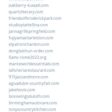
oakberry-kuwait.com
quartzliterary.com
friendsofbroderickpark.com
studiopiattellina.com
jannagrillspringfield.com
fujiyamacharleston.com
elpatronchardon.com
donglaishun-order.com
fiamc-rome2022.org
mariceworldessentials.com
lafisheriarestaurant.com
915jazzandmore.com
aguadulce-countryfair.com
jakehovis.com
bosswingsduluth.com
birminghamautocare.com
tonyscountrykitchen.com