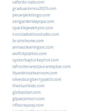
cafecito-satx.com
graduacionviu2023.com
pecanjackstogo.com
zengardendayspa.com
sparklejewelryinc.com
ironcladtattoostudio.com
bruinshome.com
annascleaningsvc.com
wolfcitytattoo.com
oysterbayturkeytrot.com
lafronterarestauranteybar.com
lilyandrosetearoom.com
olivesburgberrypatch.com
theslushkids.com
giobastian.com
glpascensori.com
rifloorepoxy.com