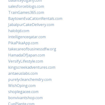
balanceyoganj.com
salesforceblogs.com
TrainGames365.com
BaytownEvaCationRentals.com
JabalpurCakeDelivery.com
halobjd.com
intelligenceqatar.com
PikaPikaApp.com
takecareofbusinessdfw.org
HamadaOfJapan.com
VersifyLifestyle.com
kingscreekadventures.com
antaeuslabs.com
purelycleanchemdry.com
WishOping.com
shoplegacee.com
bonvivantshop.com
CupPlante.com