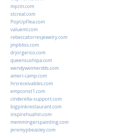
mpzin.com
stcreal.com
PopUpFlea.com
valueml.com
rebeccatorresjewelry.com
jmpbliss.com
drjorgerico.com
queensushipa.com
wendyweimerdds.com
ameri-camp.com
hrsreceivables.com
empconst1.com
cinderella-support.com
bigpinkrestaurant.com
inspirehuahin.com
memmingerspainting.com
jeremypbeasley.com