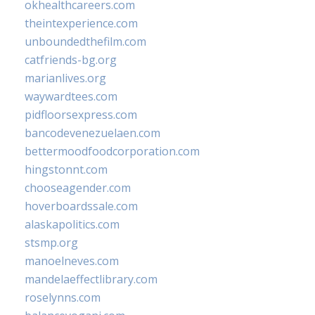
okhealthcareers.com
theintexperience.com
unboundedthefilm.com
catfriends-bg.org
marianlives.org
waywardtees.com
pidfloorsexpress.com
bancodevenezuelaen.com
bettermoodfoodcorporation.com
hingstonnt.com
chooseagender.com
hoverboardssale.com
alaskapolitics.com
stsmp.org
manoelneves.com
mandelaeffectlibrary.com
roselynns.com