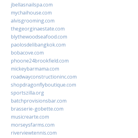
jbellasnailspa.com
mychaihouse.com
alvisgrooming.com
thegeorginaestate.com
blythewoodseafood.com
paolosdelibangkok.com
bobacove.com
phoone24brookfield.com
mickeybarmama.com
roadwayconstructioninc.com
shopdragonflyboutique.com
sportszilla.org
batchprovisionsbar.com
brasserie-gobette.com
musicrearte.com
morseysfarms.com
riverviewtennis.com