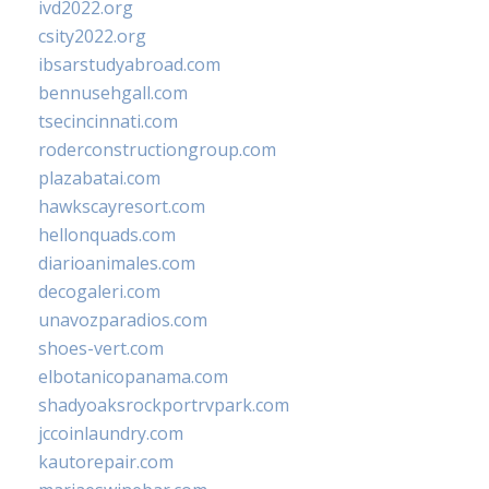
ivd2022.org
csity2022.org
ibsarstudyabroad.com
bennusehgall.com
tsecincinnati.com
roderconstructiongroup.com
plazabatai.com
hawkscayresort.com
hellonquads.com
diarioanimales.com
decogaleri.com
unavozparadios.com
shoes-vert.com
elbotanicopanama.com
shadyoaksrockportrvpark.com
jccoinlaundry.com
kautorepair.com