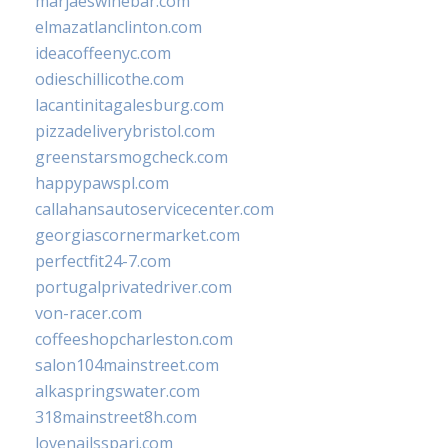
marjaeswinebar.com
elmazatlanclinton.com
ideacoffeenyc.com
odieschillicothe.com
lacantinitagalesburg.com
pizzadeliverybristol.com
greenstarsmogcheck.com
happypawspl.com
callahansautoservicecenter.com
georgiascornermarket.com
perfectfit24-7.com
portugalprivatedriver.com
von-racer.com
coffeeshopcharleston.com
salon104mainstreet.com
alkaspringswater.com
318mainstreet8h.com
lovenailsspari.com