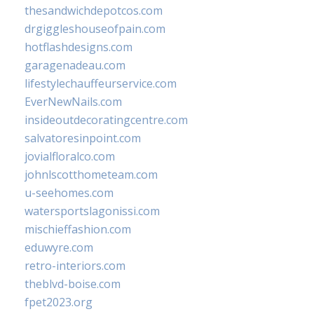
thesandwichdepotcos.com
drgiggleshouseofpain.com
hotflashdesigns.com
garagenadeau.com
lifestylechauffeurservice.com
EverNewNails.com
insideoutdecoratingcentre.com
salvatoresinpoint.com
jovialfloralco.com
johnlscotthometeam.com
u-seehomes.com
watersportslagonissi.com
mischieffashion.com
eduwyre.com
retro-interiors.com
theblvd-boise.com
fpet2023.org