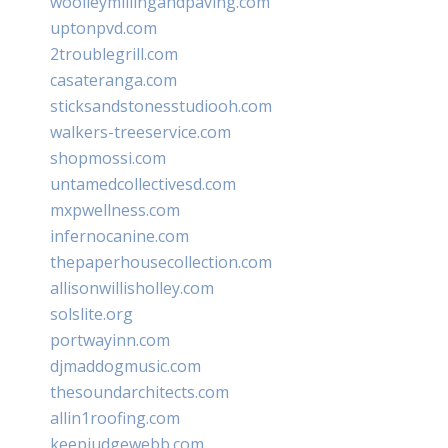
woolleymillingandpaving.com
uptonpvd.com
2troublegrill.com
casateranga.com
sticksandstonesstudiooh.com
walkers-treeservice.com
shopmossi.com
untamedcollectivesd.com
mxpwellness.com
infernocanine.com
thepaperhousecollection.com
allisonwillisholley.com
solslite.org
portwayinn.com
djmaddogmusic.com
thesoundarchitects.com
allin1roofing.com
keepjudgewebb.com