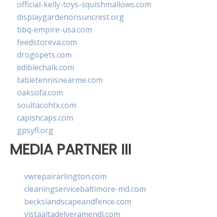
official-kelly-toys-squishmallows.com
displaygardenonsuncrest.org
bbq-empire-usa.com
feedstoreva.com
drogopets.com
ediblechalk.com
tabletennisnearme.com
oaksofa.com
soultacohtx.com
capishcaps.com
gpsyfl.org
MEDIA PARTNER III
vwrepairarlington.com
cleaningservicebaltimore-md.com
beckslandscapeandfence.com
vistaaltadelveramendi.com