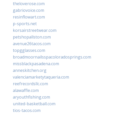
theloverose.com
gabriovoice.com
resinflowart.com
p-sports.net
korsairstreetwear.com
petshopallston.com
avenue26tacos.com
topgglasses.com
broadmoornailsspacoloradosprings.com
missblackpasadena.com
anneskitchen.org
valenciamarketytaqueria.com
reefrecordsllc.com
alawaffle.com
aryouthfishing.com
united-basketball.com
tios-tacos.com