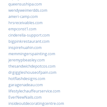
queensushipa.com
wendyweimerdds.com
ameri-camp.com
hrsreceivables.com
empconst1.com
cinderella-support.com
bigpinkrestaurant.com
inspirehuahin.com
memmingerspainting.com
jeremypbeasley.com
thesandwichdepotcos.com
drgiggleshouseofpain.com
hotflashdesigns.com
garagenadeau.com
lifestylechauffeurservice.com
EverNewNails.com
insideoutdecoratingcentre.com