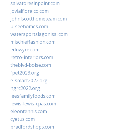
salvatoresinpoint.com
jovialfloralco.com
johnlscotthometeam.com
u-seehomes.com
watersportslagonissi.com
mischieffashion.com
eduwyre.com
retro-interiors.com
theblvd-boise.com
fpet2023.org
e-smart2022.org
ngrc2022.org
leesfamilyfoods.com
lewis-lewis-cpas.com
eleontennis.com
cyetus.com
bradfordshops.com