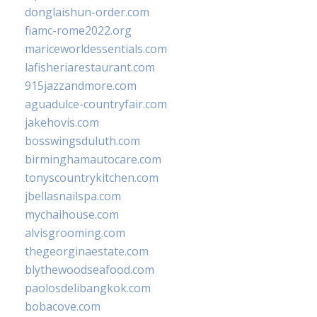
donglaishun-order.com
fiamc-rome2022.org
mariceworldessentials.com
lafisheriarestaurant.com
915jazzandmore.com
aguadulce-countryfair.com
jakehovis.com
bosswingsduluth.com
birminghamautocare.com
tonyscountrykitchen.com
jbellasnailspa.com
mychaihouse.com
alvisgrooming.com
thegeorginaestate.com
blythewoodseafood.com
paolosdelibangkok.com
bobacove.com