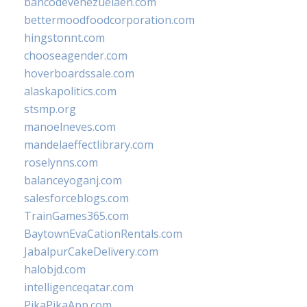
bancodevenezuelaen.com
bettermoodfoodcorporation.com
hingstonnt.com
chooseagender.com
hoverboardssale.com
alaskapolitics.com
stsmp.org
manoelneves.com
mandelaeffectlibrary.com
roselynns.com
balanceyoganj.com
salesforceblogs.com
TrainGames365.com
BaytownEvaCationRentals.com
JabalpurCakeDelivery.com
halobjd.com
intelligenceqatar.com
PikaPikaApp.com