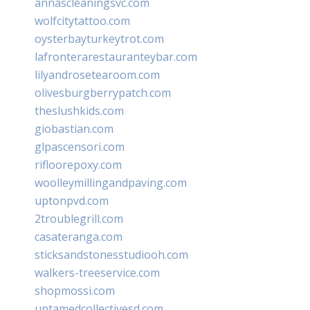
annascleaningsvc.com
wolfcitytattoo.com
oysterbayturkeytrot.com
lafronterarestauranteybar.com
lilyandrosetearoom.com
olivesburgberrypatch.com
theslushkids.com
giobastian.com
glpascensori.com
rifloorepoxy.com
woolleymillingandpaving.com
uptonpvd.com
2troublegrill.com
casateranga.com
sticksandstonesstudiooh.com
walkers-treeservice.com
shopmossi.com
untamedcollectivesd.com