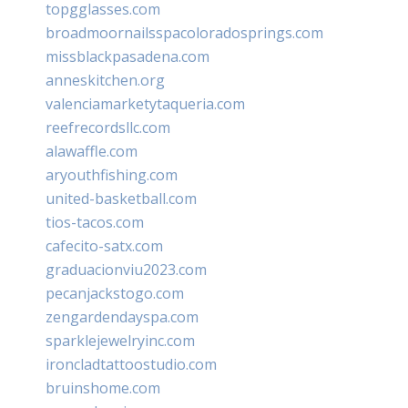
topgglasses.com
broadmoornailsspacoloradosprings.com
missblackpasadena.com
anneskitchen.org
valenciamarketytaqueria.com
reefrecordsllc.com
alawaffle.com
aryouthfishing.com
united-basketball.com
tios-tacos.com
cafecito-satx.com
graduacionviu2023.com
pecanjackstogo.com
zengardendayspa.com
sparklejewelryinc.com
ironcladtattoostudio.com
bruinshome.com