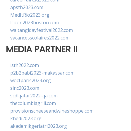
apsth2023.com
MedItRio2023.org
lcicon2023boston.com
waitangidayfestival2022.com
vacancesscolaires2022.com
MEDIA PARTNER II
isth2022.com
p2b2pabi2023-makassar.com
wocfparis2023.org
sinc2023.com
scdlqatar2022-qa.com
thecolumbiagrill.com
provisionscheeseandwineshoppe.com
khedi2023.org
akademikgeriatri2023.org