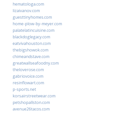
hematologa.com
lizaivanov.com
guesttinyhomes.com
home-plow-by-meyer.com
palatelatincuisine.com
blackdoglegacy.com
eatvivahouston.com
thebigshowok.com
chimeandstave.com
greatwallseafoodny.com
theloverose.com
gabriovoice.com
resinflowart.com
p-sports.net
korsairstreetwear.com
petshopallston.com
avenue26tacos.com