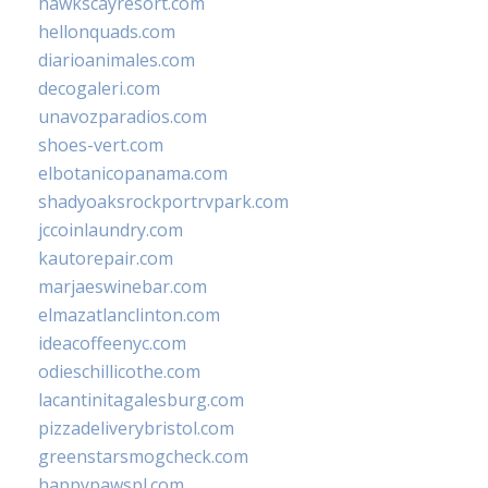
hawkscayresort.com
hellonquads.com
diarioanimales.com
decogaleri.com
unavozparadios.com
shoes-vert.com
elbotanicopanama.com
shadyoaksrockportrvpark.com
jccoinlaundry.com
kautorepair.com
marjaeswinebar.com
elmazatlanclinton.com
ideacoffeenyc.com
odieschillicothe.com
lacantinitagalesburg.com
pizzadeliverybristol.com
greenstarsmogcheck.com
happypawspl.com