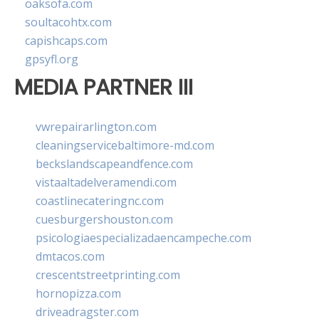
oaksofa.com
soultacohtx.com
capishcaps.com
gpsyfl.org
MEDIA PARTNER III
vwrepairarlington.com
cleaningservicebaltimore-md.com
beckslandscapeandfence.com
vistaaltadelveramendi.com
coastlinecateringnc.com
cuesburgershouston.com
psicologiaespecializadaencampeche.com
dmtacos.com
crescentstreetprinting.com
hornopizza.com
driveadragster.com