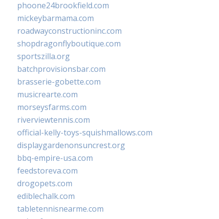
phoone24brookfield.com
mickeybarmama.com
roadwayconstructioninc.com
shopdragonflyboutique.com
sportszilla.org
batchprovisionsbar.com
brasserie-gobette.com
musicrearte.com
morseysfarms.com
riverviewtennis.com
official-kelly-toys-squishmallows.com
displaygardenonsuncrest.org
bbq-empire-usa.com
feedstoreva.com
drogopets.com
ediblechalk.com
tabletennisnearme.com