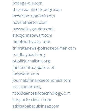
bodega-ole.com
thestreamlinerlounge.com
mestrinorubanofc.com
novelatherton.com
nassvalleygardens.net
electjohnstewart.com
omptourtravels.com
tribratanews-polreskebumen.com
rsudbayuasih.org
publikjurnalistik.org
juneteenthapparel.net
italywarm.com
journaloffinanceeconomics.com
kvk-kumari.org
foodscienceandtechnology.com
scisportsscience.com
addisababacuisineaz.com