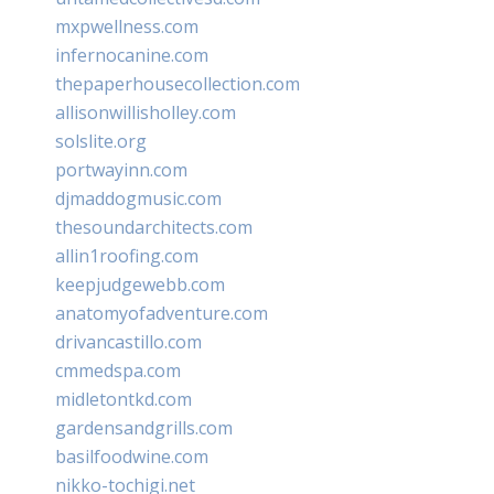
mxpwellness.com
infernocanine.com
thepaperhousecollection.com
allisonwillisholley.com
solslite.org
portwayinn.com
djmaddogmusic.com
thesoundarchitects.com
allin1roofing.com
keepjudgewebb.com
anatomyofadventure.com
drivancastillo.com
cmmedspa.com
midletontkd.com
gardensandgrills.com
basilfoodwine.com
nikko-tochigi.net