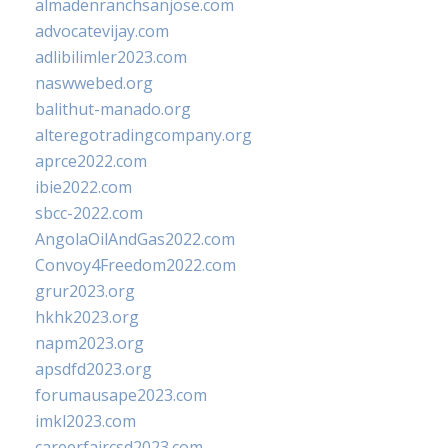
almadenranchsanjose.com
advocatevijay.com
adlibilimler2023.com
naswwebed.org
balithut-manado.org
alteregotradingcompany.org
aprce2022.com
ibie2022.com
sbcc-2022.com
AngolaOilAndGas2022.com
Convoy4Freedom2022.com
grur2023.org
hkhk2023.org
napm2023.org
apsdfd2023.org
forumausape2023.com
imkl2023.com
careerfaircsd2023.com