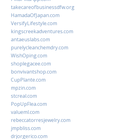
takecareofbusinessdfw.org
HamadaOfJapan.com
VersifyLifestyle.com
kingscreekadventures.com
antaeuslabs.com
purelycleanchemdry.com
WishOping.com
shoplegacee.com
bonvivantshop.com
CupPlante.com
mpzin.com
stcreal.com
PopUpFlea.com
valueml.com
rebeccatorresjewelry.com
jmpbliss.com
drjorgerico.com