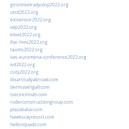
girisimselradyoloji2022.org
utcd2022.org
biosensor2022.org
ialp2022.org
klivet2022.org
ifac-hms2022.org
taoms2022.org
iias-euromena-conference2022.org
ivd2022.org
csity2022.org
ibsarstudyabroad.com
bennusehgall.com
tsecincinnati.com
roderconstructiongroup.com
plazabatai.com
hawkscayresort.com
hellonquads.com