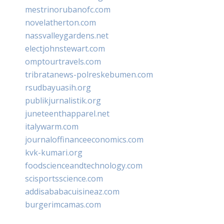
mestrinorubanofc.com
novelatherton.com
nassvalleygardens.net
electjohnstewart.com
omptourtravels.com
tribratanews-polreskebumen.com
rsudbayuasih.org
publikjurnalistik.org
juneteenthapparel.net
italywarm.com
journaloffinanceeconomics.com
kvk-kumari.org
foodscienceandtechnology.com
scisportsscience.com
addisababacuisineaz.com
burgerimcamas.com