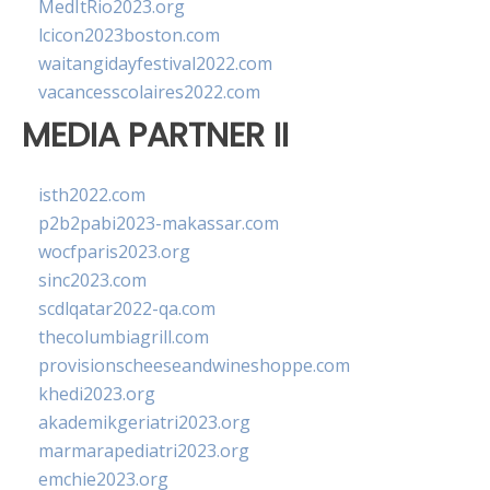
MedItRio2023.org
lcicon2023boston.com
waitangidayfestival2022.com
vacancesscolaires2022.com
MEDIA PARTNER II
isth2022.com
p2b2pabi2023-makassar.com
wocfparis2023.org
sinc2023.com
scdlqatar2022-qa.com
thecolumbiagrill.com
provisionscheeseandwineshoppe.com
khedi2023.org
akademikgeriatri2023.org
marmarapediatri2023.org
emchie2023.org