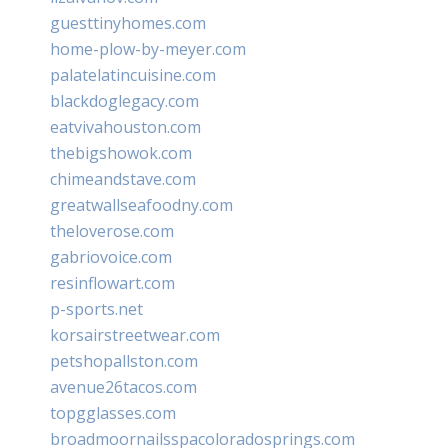
guesttinyhomes.com
home-plow-by-meyer.com
palatelatincuisine.com
blackdoglegacy.com
eatvivahouston.com
thebigshowok.com
chimeandstave.com
greatwallseafoodny.com
theloverose.com
gabriovoice.com
resinflowart.com
p-sports.net
korsairstreetwear.com
petshopallston.com
avenue26tacos.com
topgglasses.com
broadmoornailsspacoloradosprings.com