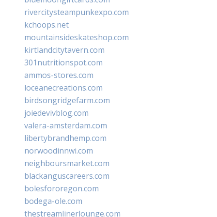
rivercitysteampunkexpo.com
kchoops.net
mountainsideskateshop.com
kirtlandcitytavern.com
301nutritionspot.com
ammos-stores.com
loceanecreations.com
birdsongridgefarm.com
joiedevivblog.com
valera-amsterdam.com
libertybrandhemp.com
norwoodinnwi.com
neighboursmarket.com
blackanguscareers.com
bolesfororegon.com
bodega-ole.com
thestreamlinerlounge.com