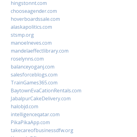
hingstonnt.com
chooseagender.com
hoverboardssale.com
alaskapolitics.com
stsmp.org
manoelneves.com
mandelaeffectlibrary.com
roselynns.com
balanceyoganj.com
salesforceblogs.com
TrainGames365.com
BaytownEvaCationRentals.com
JabalpurCakeDelivery.com
halobjd.com
intelligenceqatar.com
PikaPikaApp.com
takecareofbusinessdfw.org