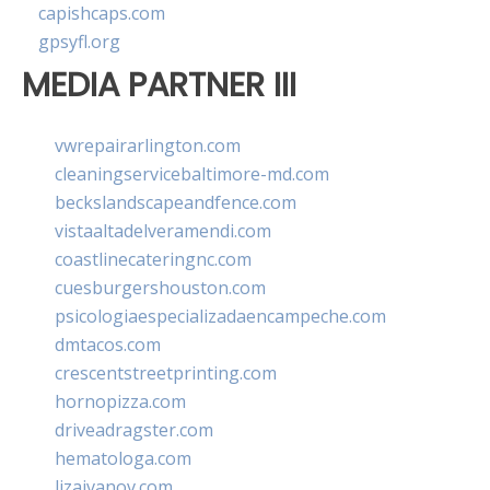
capishcaps.com
gpsyfl.org
MEDIA PARTNER III
vwrepairarlington.com
cleaningservicebaltimore-md.com
beckslandscapeandfence.com
vistaaltadelveramendi.com
coastlinecateringnc.com
cuesburgershouston.com
psicologiaespecializadaencampeche.com
dmtacos.com
crescentstreetprinting.com
hornopizza.com
driveadragster.com
hematologa.com
lizaivanov.com