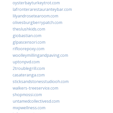
oysterbayturkeytrot.com
lafronterarestauranteybar.com
lilyandrosetearoom.com
olivesburgberrypatch.com
theslushkids.com
giobastian.com
glpascensori.com
rifloorepoxy.com
woolleymillingandpaving.com
uptonpvd.com
2troublegrill.com
casateranga.com
sticksandstonesstudiooh.com
walkers-treeservice.com
shopmossi.com
untamedcollectivesd.com
mxpwellness.com