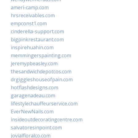
ameri-camp.com
hrsreceivables.com
empconst1.com
cinderella-support.com
bigpinkrestaurant.com
inspirehuahin.com
memmingerspainting.com
jeremypbeasley.com
thesandwichdepotcos.com
drgiggleshouseofpain.com
hotflashdesigns.com
garagenadeau.com
lifestylechauffeurservice.com
EverNewNails.com
insideoutdecoratingcentre.com
salvatoresinpoint.com
jovialfloralco.com