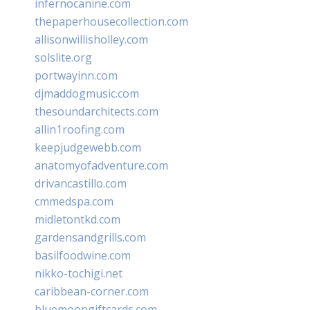
infernocanine.com
thepaperhousecollection.com
allisonwillisholley.com
solslite.org
portwayinn.com
djmaddogmusic.com
thesoundarchitects.com
allin1roofing.com
keepjudgewebb.com
anatomyofadventure.com
drivancastillo.com
cmmedspa.com
midletontkd.com
gardensandgrills.com
basilfoodwine.com
nikko-tochigi.net
caribbean-corner.com
bluemoongiftcards.com