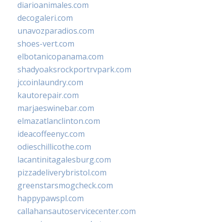
diarioanimales.com
decogaleri.com
unavozparadios.com
shoes-vert.com
elbotanicopanama.com
shadyoaksrockportrvpark.com
jccoinlaundry.com
kautorepair.com
marjaeswinebar.com
elmazatlanclinton.com
ideacoffeenyc.com
odieschillicothe.com
lacantinitagalesburg.com
pizzadeliverybristol.com
greenstarsmogcheck.com
happypawspl.com
callahansautoservicecenter.com