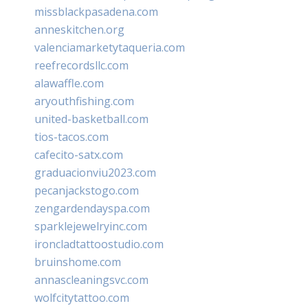
missblackpasadena.com
anneskitchen.org
valenciamarketytaqueria.com
reefrecordsllc.com
alawaffle.com
aryouthfishing.com
united-basketball.com
tios-tacos.com
cafecito-satx.com
graduacionviu2023.com
pecanjackstogo.com
zengardendayspa.com
sparklejewelryinc.com
ironcladtattoostudio.com
bruinshome.com
annascleaningsvc.com
wolfcitytattoo.com