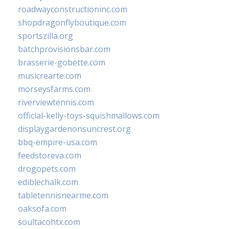
roadwayconstructioninc.com
shopdragonflyboutique.com
sportszilla.org
batchprovisionsbar.com
brasserie-gobette.com
musicrearte.com
morseysfarms.com
riverviewtennis.com
official-kelly-toys-squishmallows.com
displaygardenonsuncrest.org
bbq-empire-usa.com
feedstoreva.com
drogopets.com
ediblechalk.com
tabletennisnearme.com
oaksofa.com
soultacohtx.com