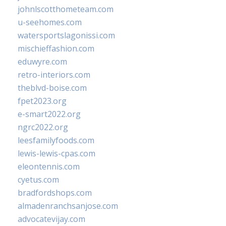
johnlscotthometeam.com
u-seehomes.com
watersportslagonissi.com
mischieffashion.com
eduwyre.com
retro-interiors.com
theblvd-boise.com
fpet2023.org
e-smart2022.org
ngrc2022.org
leesfamilyfoods.com
lewis-lewis-cpas.com
eleontennis.com
cyetus.com
bradfordshops.com
almadenranchsanjose.com
advocatevijay.com