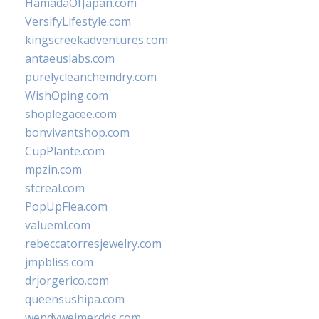
HamadaOfJapan.com
VersifyLifestyle.com
kingscreekadventures.com
antaeuslabs.com
purelycleanchemdry.com
WishOping.com
shoplegacee.com
bonvivantshop.com
CupPlante.com
mpzin.com
stcreal.com
PopUpFlea.com
valueml.com
rebeccatorresjewelry.com
jmpbliss.com
drjorgerico.com
queensushipa.com
wendyweimerdds.com