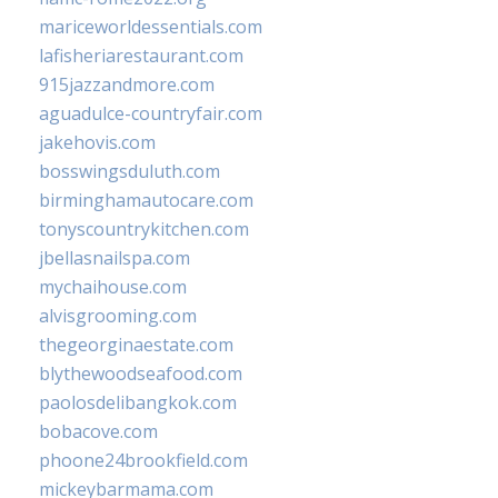
mariceworldessentials.com
lafisheriarestaurant.com
915jazzandmore.com
aguadulce-countryfair.com
jakehovis.com
bosswingsduluth.com
birminghamautocare.com
tonyscountrykitchen.com
jbellasnailspa.com
mychaihouse.com
alvisgrooming.com
thegeorginaestate.com
blythewoodseafood.com
paolosdelibangkok.com
bobacove.com
phoone24brookfield.com
mickeybarmama.com