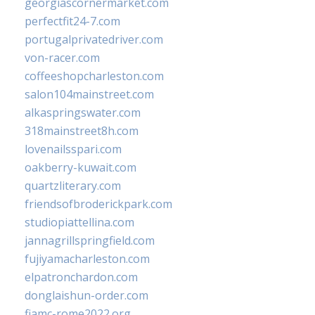
georgiascornermarket.com
perfectfit24-7.com
portugalprivatedriver.com
von-racer.com
coffeeshopcharleston.com
salon104mainstreet.com
alkaspringswater.com
318mainstreet8h.com
lovenailsspari.com
oakberry-kuwait.com
quartzliterary.com
friendsofbroderickpark.com
studiopiattellina.com
jannagrillspringfield.com
fujiyamacharleston.com
elpatronchardon.com
donglaishun-order.com
fiamc-rome2022.org