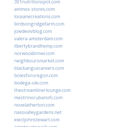
301nutritionspot.com
ammos-stores.com
loceanecreations.com
birdsongridgefarm.com
joiedevivblog.com
valera-amsterdam.com
libertybrandhemp.com
norwoodinnwi.com
neighboursmarket.com
blackanguscareers.com
bolesfororegon.com
bodega-ole.com
thestreamlinerlounge.com
mestrinorubanofc.com
novelatherton.com
nassvalleygardens.net
electjohnstewart.com
omptourtravels.com