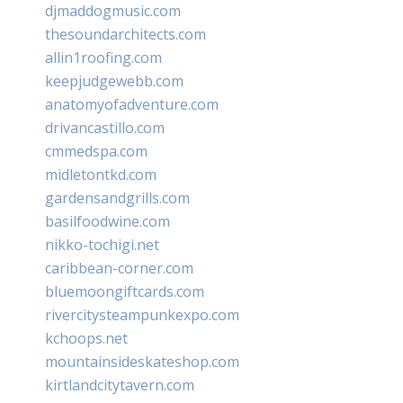
djmaddogmusic.com
thesoundarchitects.com
allin1roofing.com
keepjudgewebb.com
anatomyofadventure.com
drivancastillo.com
cmmedspa.com
midletontkd.com
gardensandgrills.com
basilfoodwine.com
nikko-tochigi.net
caribbean-corner.com
bluemoongiftcards.com
rivercitysteampunkexpo.com
kchoops.net
mountainsideskateshop.com
kirtlandcitytavern.com