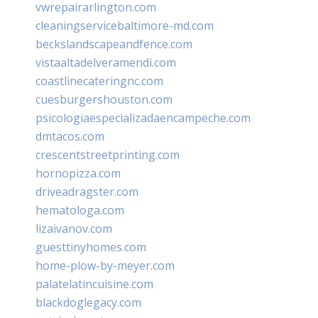
vwrepairarlington.com
cleaningservicebaltimore-md.com
beckslandscapeandfence.com
vistaaltadelveramendi.com
coastlinecateringnc.com
cuesburgershouston.com
psicologiaespecializadaencampeche.com
dmtacos.com
crescentstreetprinting.com
hornopizza.com
driveadragster.com
hematologa.com
lizaivanov.com
guesttinyhomes.com
home-plow-by-meyer.com
palatelatincuisine.com
blackdoglegacy.com