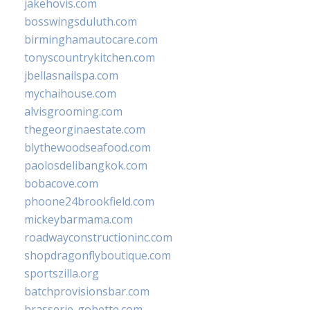
jakehovis.com
bosswingsduluth.com
birminghamautocare.com
tonyscountrykitchen.com
jbellasnailspa.com
mychaihouse.com
alvisgrooming.com
thegeorginaestate.com
blythewoodseafood.com
paolosdelibangkok.com
bobacove.com
phoone24brookfield.com
mickeybarmama.com
roadwayconstructioninc.com
shopdragonflyboutique.com
sportszilla.org
batchprovisionsbar.com
brasserie-gobette.com