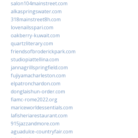
salon104mainstreet.com
alkaspringswater.com
318mainstreet8h.com
lovenailsspari.com
oakberry-kuwait.com
quartzliterary.com
friendsofbroderickpark.com
studiopiattellina.com
jannagrillspringfield.com
fujiyamacharleston.com
elpatronchardon.com
donglaishun-order.com
fiamc-rome2022.org
mariceworldessentials.com
lafisheriarestaurant.com
915jazzandmore.com
aguadulce-countryfair.com