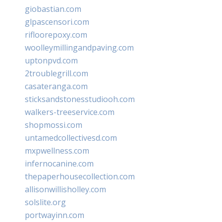
giobastian.com
glpascensori.com
rifloorepoxy.com
woolleymillingandpaving.com
uptonpvd.com
2troublegrill.com
casateranga.com
sticksandstonesstudiooh.com
walkers-treeservice.com
shopmossi.com
untamedcollectivesd.com
mxpwellness.com
infernocanine.com
thepaperhousecollection.com
allisonwillisholley.com
solslite.org
portwayinn.com