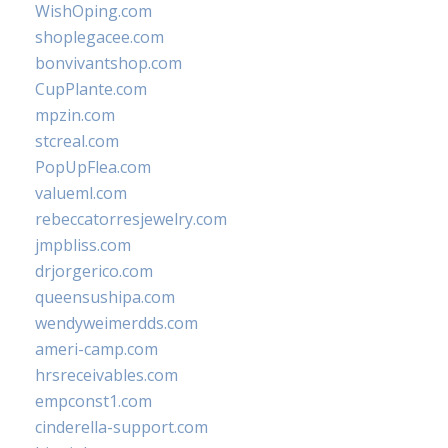
WishOping.com
shoplegacee.com
bonvivantshop.com
CupPlante.com
mpzin.com
stcreal.com
PopUpFlea.com
valueml.com
rebeccatorresjewelry.com
jmpbliss.com
drjorgerico.com
queensushipa.com
wendyweimerdds.com
ameri-camp.com
hrsreceivables.com
empconst1.com
cinderella-support.com