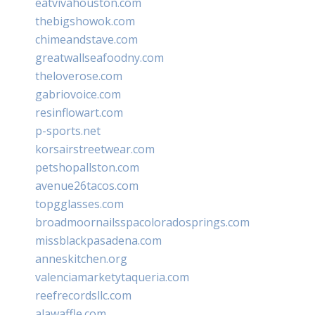
eatvivahouston.com
thebigshowok.com
chimeandstave.com
greatwallseafoodny.com
theloverose.com
gabriovoice.com
resinflowart.com
p-sports.net
korsairstreetwear.com
petshopallston.com
avenue26tacos.com
topgglasses.com
broadmoornailsspacoloradosprings.com
missblackpasadena.com
anneskitchen.org
valenciamarketytaqueria.com
reefrecordsllc.com
alawaffle.com