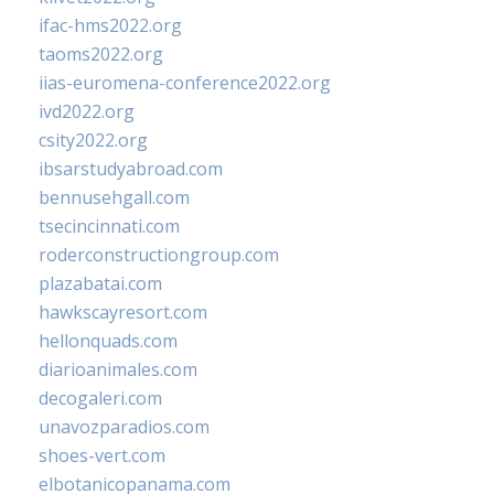
ifac-hms2022.org
taoms2022.org
iias-euromena-conference2022.org
ivd2022.org
csity2022.org
ibsarstudyabroad.com
bennusehgall.com
tsecincinnati.com
roderconstructiongroup.com
plazabatai.com
hawkscayresort.com
hellonquads.com
diarioanimales.com
decogaleri.com
unavozparadios.com
shoes-vert.com
elbotanicopanama.com