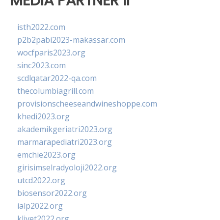
MEDIA PARTNER II
isth2022.com
p2b2pabi2023-makassar.com
wocfparis2023.org
sinc2023.com
scdlqatar2022-qa.com
thecolumbiagrill.com
provisionscheeseandwineshoppe.com
khedi2023.org
akademikgeriatri2023.org
marmarapediatri2023.org
emchie2023.org
girisimselradyoloji2022.org
utcd2022.org
biosensor2022.org
ialp2022.org
klivet2022.org