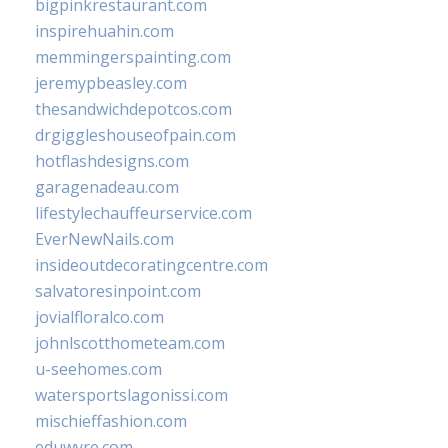
bigpinkrestaurant.com
inspirehuahin.com
memmingerspainting.com
jeremypbeasley.com
thesandwichdepotcos.com
drgiggleshouseofpain.com
hotflashdesigns.com
garagenadeau.com
lifestylechauffeurservice.com
EverNewNails.com
insideoutdecoratingcentre.com
salvatoresinpoint.com
jovialfloralco.com
johnlscotthometeam.com
u-seehomes.com
watersportslagonissi.com
mischieffashion.com
eduwyre.com