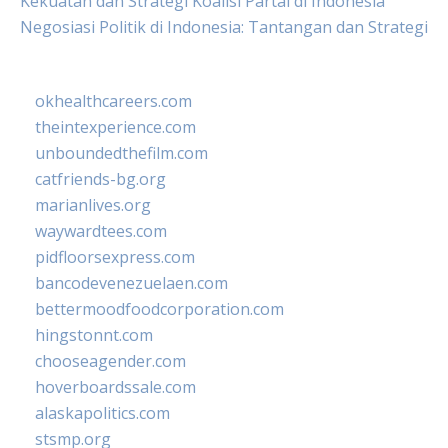
Kekuatan dan Strategi Koalisi Partai di Indonesia
Negosiasi Politik di Indonesia: Tantangan dan Strategi
okhealthcareers.com
theintexperience.com
unboundedthefilm.com
catfriends-bg.org
marianlives.org
waywardtees.com
pidfloorsexpress.com
bancodevenezuelaen.com
bettermoodfoodcorporation.com
hingstonnt.com
chooseagender.com
hoverboardssale.com
alaskapolitics.com
stsmp.org