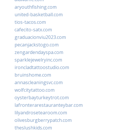
aryouthfishing.com
united-basketball.com
tios-tacos.com
cafecito-satx.com
graduacionviu2023.com
pecanjackstogo.com
zengardendayspa.com
sparklejewelryinc.com
ironcladtattoostudio.com
bruinshome.com
annascleaningsvc.com
wolfcitytattoo.com
oysterbayturkeytrot.com
lafronterarestauranteybar.com
lilyandrosetearoom.com
olivesburgberrypatch.com
theslushkids.com