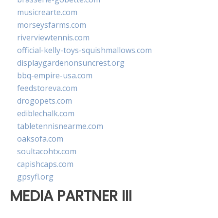
musicrearte.com
morseysfarms.com
riverviewtennis.com
official-kelly-toys-squishmallows.com
displaygardenonsuncrest.org
bbq-empire-usa.com
feedstoreva.com
drogopets.com
ediblechalk.com
tabletennisnearme.com
oaksofa.com
soultacohtx.com
capishcaps.com
gpsyfl.org
MEDIA PARTNER III