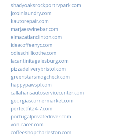
shadyoaksrockportrvpark.com
jccoinlaundry.com
kautorepair.com
marjaeswinebar.com
elmazatlanclinton.com
ideacoffeenyc.com
odieschillicothe.com
lacantinitagalesburg.com
pizzadeliverybristol.com
greenstarsmogcheck.com
happypawspl.com
callahansautoservicecenter.com
georgiascornermarket.com
perfectfit24-7.com
portugalprivatedriver.com
von-racer.com
coffeeshopcharleston.com