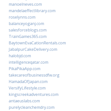
manoelneves.com
mandelaeffectlibrary.com
roselynns.com
balanceyoganj.com
salesforceblogs.com
TrainGames365.com
BaytownEvaCationRentals.com
JabalpurCakeDelivery.com
halobjd.com
intelligenceqatar.com
PikaPikaApp.com
takecareofbusinessdfw.org
HamadaOfJapan.com
VersifyLifestyle.com
kingscreekadventures.com
antaeuslabs.com
purelycleanchemdry.com