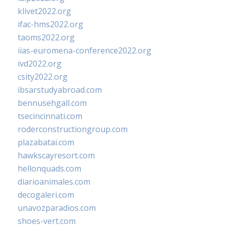
klivet2022.org
ifac-hms2022.org
taoms2022.org
iias-euromena-conference2022.org
ivd2022.org
csity2022.org
ibsarstudyabroad.com
bennusehgall.com
tsecincinnati.com
roderconstructiongroup.com
plazabatai.com
hawkscayresort.com
hellonquads.com
diarioanimales.com
decogaleri.com
unavozparadios.com
shoes-vert.com