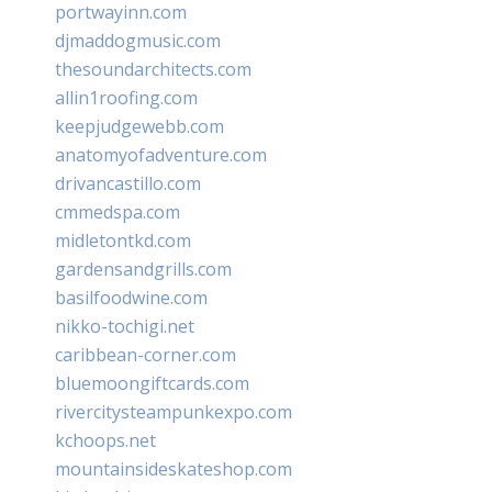
portwayinn.com
djmaddogmusic.com
thesoundarchitects.com
allin1roofing.com
keepjudgewebb.com
anatomyofadventure.com
drivancastillo.com
cmmedspa.com
midletontkd.com
gardensandgrills.com
basilfoodwine.com
nikko-tochigi.net
caribbean-corner.com
bluemoongiftcards.com
rivercitysteampunkexpo.com
kchoops.net
mountainsideskateshop.com