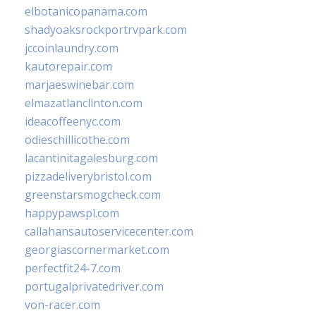
elbotanicopanama.com
shadyoaksrockportrvpark.com
jccoinlaundry.com
kautorepair.com
marjaeswinebar.com
elmazatlanclinton.com
ideacoffeenyc.com
odieschillicothe.com
lacantinitagalesburg.com
pizzadeliverybristol.com
greenstarsmogcheck.com
happypawspl.com
callahansautoservicecenter.com
georgiascornermarket.com
perfectfit24-7.com
portugalprivatedriver.com
von-racer.com