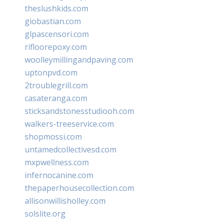
theslushkids.com
giobastian.com
glpascensori.com
rifloorepoxy.com
woolleymillingandpaving.com
uptonpvd.com
2troublegrill.com
casateranga.com
sticksandstonesstudiooh.com
walkers-treeservice.com
shopmossi.com
untamedcollectivesd.com
mxpwellness.com
infernocanine.com
thepaperhousecollection.com
allisonwillisholley.com
solslite.org