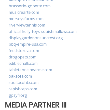
brasserie-gobette.com
musicrearte.com
morseysfarms.com
riverviewtennis.com
official-kelly-toys-squishmallows.com
displaygardenonsuncrest.org
bbq-empire-usa.com
feedstoreva.com
drogopets.com
ediblechalk.com
tabletennisnearme.com
oaksofa.com
soultacohtx.com
capishcaps.com
gpsyfl.org
MEDIA PARTNER III