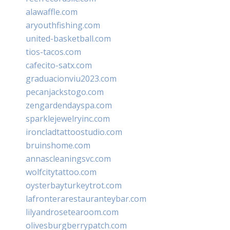
alawaffle.com
aryouthfishing.com
united-basketball.com
tios-tacos.com
cafecito-satx.com
graduacionviu2023.com
pecanjackstogo.com
zengardendayspa.com
sparklejewelryinc.com
ironcladtattoostudio.com
bruinshome.com
annascleaningsvc.com
wolfcitytattoo.com
oysterbayturkeytrot.com
lafronterarestauranteybar.com
lilyandrosetearoom.com
olivesburgberrypatch.com