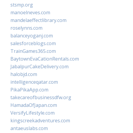
stsmp.org
manoelneves.com
mandelaeffectlibrary.com
roselynns.com
balanceyoganj.com
salesforceblogs.com
TrainGames365.com
BaytownEvaCationRentals.com
JabalpurCakeDelivery.com
halobjd.com
intelligenceqatar.com
PikaPikaApp.com
takecareofbusinessdfw.org
HamadaOfJapan.com
VersifyLifestyle.com
kingscreekadventures.com
antaeuslabs.com