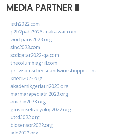
MEDIA PARTNER II
isth2022.com
p2b2pabi2023-makassar.com
wocfparis2023.org
sinc2023.com
scdlqatar2022-qa.com
thecolumbiagrill.com
provisionscheeseandwineshoppe.com
khedi2023.org
akademikgeriatri2023.org
marmarapediatri2023.org
emchie2023.org
girisimselradyoloji2022.org
utcd2022.org
biosensor2022.org
ialp2022.org