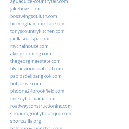
aguadulce-countryfair.com
jakehovis.com
bosswingsduluth.com
birminghamautocare.com
tonyscountrykitchen.com
jbellasnailspa.com
mychaihouse.com
alvisgrooming.com
thegeorginaestate.com
blythewoodseafood.com
paolosdelibangkok.com
bobacove.com
phoone24brookfield.com
mickeybarmama.com
roadwayconstructioninc.com
shopdragonflyboutique.com
sportszilla.org
batchprovisionsbar.com