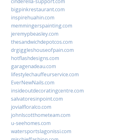
cinderella-support.com
bigpinkrestaurant.com
inspirehuahin.com
memmingerspainting.com
jeremypbeasley.com
thesandwichdepotcos.com
drgiggleshouseofpain.com
hotflashdesigns.com
garagenadeau.com
lifestylechauffeurservice.com
EverNewNails.com
insideoutdecoratingcentre.com
salvatoresinpoint.com
jovialfloralco.com
johnlscotthometeam.com
u-seehomes.com
watersportslagonissi.com
mischieffashion.com