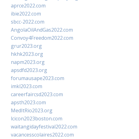
aprce2022.com
ibie2022.com
sbcc-2022.com
AngolaOilAndGas2022.com
Convoy4Freedom2022.com
grur2023.org
hkhk2023.org
napm2023.org
apsdfd2023.org
forumausape2023.com
imkl2023.com
careerfaircsd2023.com
apsth2023.com
MedItRio2023.org
lcicon2023boston.com
waitangidayfestival2022.com
vacancesscolaires2022.com