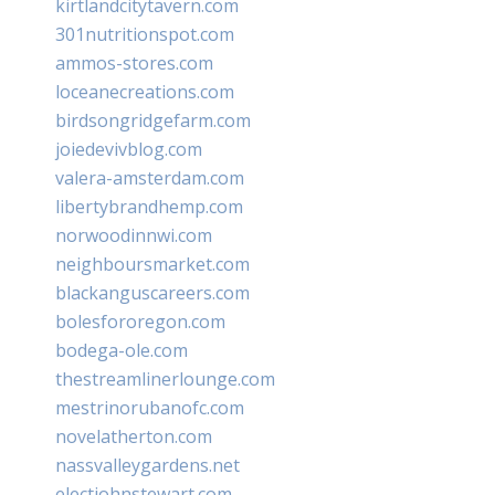
kirtlandcitytavern.com
301nutritionspot.com
ammos-stores.com
loceanecreations.com
birdsongridgefarm.com
joiedevivblog.com
valera-amsterdam.com
libertybrandhemp.com
norwoodinnwi.com
neighboursmarket.com
blackanguscareers.com
bolesfororegon.com
bodega-ole.com
thestreamlinerlounge.com
mestrinorubanofc.com
novelatherton.com
nassvalleygardens.net
electjohnstewart.com