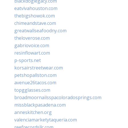
blackdoglegacy.com
eatvivahouston.com
thebigshowok.com
chimeandstave.com
greatwallseafoodny.com
theloverose.com
gabriovoice.com
resinflowart.com
p-sports.net
korsairstreetwear.com
petshopallston.com
avenue26tacos.com
topgglasses.com
broadmoornailsspacoloradosprings.com
missblackpasadena.com
anneskitchen.org
valenciamarketytaqueria.com
reefrecordsllc.com