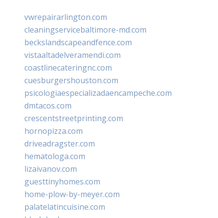
vwrepairarlington.com
cleaningservicebaltimore-md.com
beckslandscapeandfence.com
vistaaltadelveramendi.com
coastlinecateringnc.com
cuesburgershouston.com
psicologiaespecializadaencampeche.com
dmtacos.com
crescentstreetprinting.com
hornopizza.com
driveadragster.com
hematologa.com
lizaivanov.com
guesttinyhomes.com
home-plow-by-meyer.com
palatelatincuisine.com