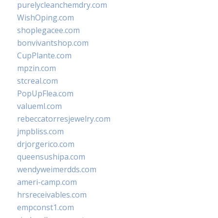
purelycleanchemdry.com
WishOping.com
shoplegacee.com
bonvivantshop.com
CupPlante.com
mpzin.com
stcreal.com
PopUpFlea.com
valueml.com
rebeccatorresjewelry.com
jmpbliss.com
drjorgerico.com
queensushipa.com
wendyweimerdds.com
ameri-camp.com
hrsreceivables.com
empconst1.com