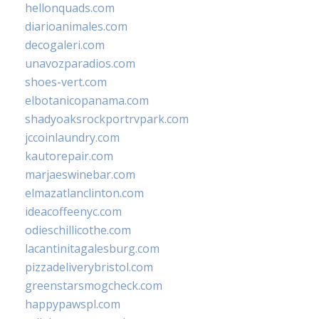
hellonquads.com
diarioanimales.com
decogaleri.com
unavozparadios.com
shoes-vert.com
elbotanicopanama.com
shadyoaksrockportrvpark.com
jccoinlaundry.com
kautorepair.com
marjaeswinebar.com
elmazatlanclinton.com
ideacoffeenyc.com
odieschillicothe.com
lacantinitagalesburg.com
pizzadeliverybristol.com
greenstarsmogcheck.com
happypawspl.com