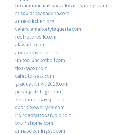
broadmoornailsspacoloradosprings.com
missblackpasadena.com
anneskitchen.org
valenciamarketytaqueria.com
reefrecordsllc.com
alawaffle.com
aryouthfishing.com
united-basketball.com
tios-tacos.com
cafecito-satx.com
graduacionviu2023.com
pecanjackstogo.com
zengardendayspa.com
sparklejewelryinc.com
ironcladtattoostudio.com
bruinshome.com
annascleaningsvc.com