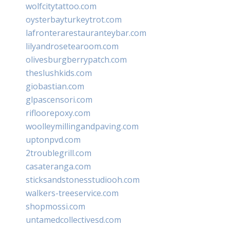
wolfcitytattoo.com
oysterbayturkeytrot.com
lafronterarestauranteybar.com
lilyandrosetearoom.com
olivesburgberrypatch.com
theslushkids.com
giobastian.com
glpascensori.com
rifloorepoxy.com
woolleymillingandpaving.com
uptonpvd.com
2troublegrill.com
casateranga.com
sticksandstonesstudiooh.com
walkers-treeservice.com
shopmossi.com
untamedcollectivesd.com