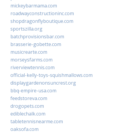
mickeybarmama.com
roadwayconstructioninc.com
shopdragonflyboutique.com
sportszilla.org
batchprovisionsbar.com
brasserie-gobette.com
musicrearte.com
morseysfarms.com
riverviewtennis.com
official-kelly-toys-squishmallows.com
displaygardenonsuncrest.org
bbq-empire-usa.com
feedstoreva.com
drogopets.com
ediblechalk.com
tabletennisnearme.com
oaksofa.com