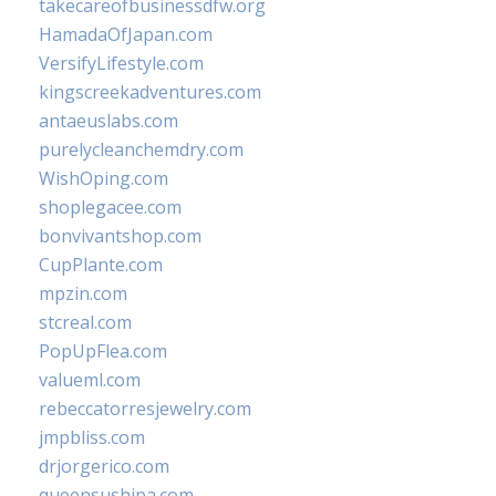
takecareofbusinessdfw.org
HamadaOfJapan.com
VersifyLifestyle.com
kingscreekadventures.com
antaeuslabs.com
purelycleanchemdry.com
WishOping.com
shoplegacee.com
bonvivantshop.com
CupPlante.com
mpzin.com
stcreal.com
PopUpFlea.com
valueml.com
rebeccatorresjewelry.com
jmpbliss.com
drjorgerico.com
queensushipa.com