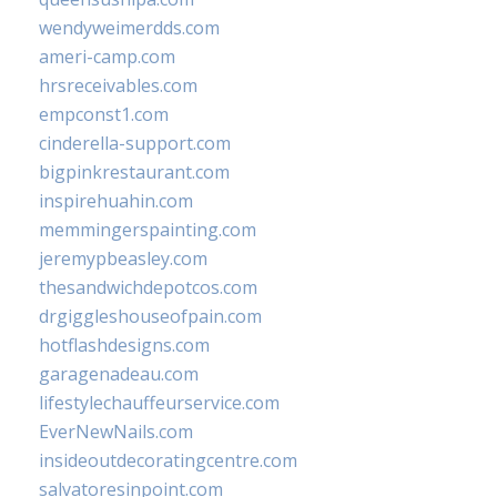
wendyweimerdds.com
ameri-camp.com
hrsreceivables.com
empconst1.com
cinderella-support.com
bigpinkrestaurant.com
inspirehuahin.com
memmingerspainting.com
jeremypbeasley.com
thesandwichdepotcos.com
drgiggleshouseofpain.com
hotflashdesigns.com
garagenadeau.com
lifestylechauffeurservice.com
EverNewNails.com
insideoutdecoratingcentre.com
salvatoresinpoint.com