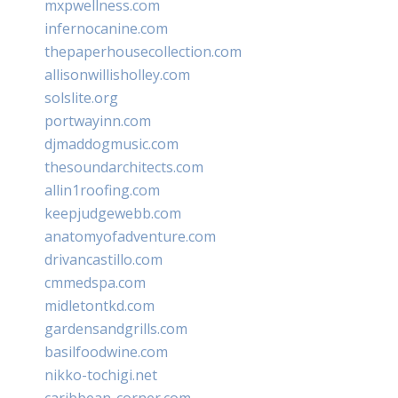
mxpwellness.com
infernocanine.com
thepaperhousecollection.com
allisonwillisholley.com
solslite.org
portwayinn.com
djmaddogmusic.com
thesoundarchitects.com
allin1roofing.com
keepjudgewebb.com
anatomyofadventure.com
drivancastillo.com
cmmedspa.com
midletontkd.com
gardensandgrills.com
basilfoodwine.com
nikko-tochigi.net
caribbean-corner.com