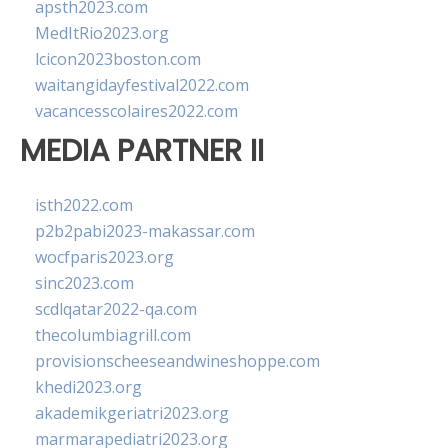
apsth2023.com
MedItRio2023.org
lcicon2023boston.com
waitangidayfestival2022.com
vacancesscolaires2022.com
MEDIA PARTNER II
isth2022.com
p2b2pabi2023-makassar.com
wocfparis2023.org
sinc2023.com
scdlqatar2022-qa.com
thecolumbiagrill.com
provisionscheeseandwineshoppe.com
khedi2023.org
akademikgeriatri2023.org
marmarapediatri2023.org