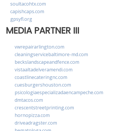
soultacohtx.com
capishcaps.com
gpsyfl.org
MEDIA PARTNER III
vwrepairarlington.com
cleaningservicebaltimore-md.com
beckslandscapeandfence.com
vistaaltadelveramendi.com
coastlinecateringnc.com
cuesburgershouston.com
psicologiaespecializadaencampeche.com
dmtacos.com
crescentstreetprinting.com
hornopizza.com
driveadragster.com
hematologa.com