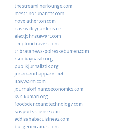
thestreamlinerlounge.com
mestrinorubanofc.com
novelatherton.com
nassvalleygardens.net
electjohnstewart.com
omptourtravels.com
tribratanews-polreskebumen.com
rsudbayuasih.org
publikjurnalistik.org
juneteenthapparel.net
italywarm.com
journaloffinanceeconomics.com
kvk-kumari.org
foodscienceandtechnology.com
scisportsscience.com
addisababacuisineaz.com
burgerimcamas.com