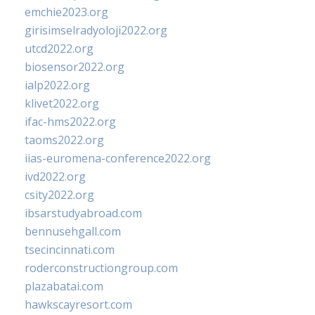
emchie2023.org
girisimselradyoloji2022.org
utcd2022.org
biosensor2022.org
ialp2022.org
klivet2022.org
ifac-hms2022.org
taoms2022.org
iias-euromena-conference2022.org
ivd2022.org
csity2022.org
ibsarstudyabroad.com
bennusehgall.com
tsecincinnati.com
roderconstructiongroup.com
plazabatai.com
hawkscayresort.com