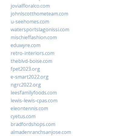
jovialfloralco.com
johnlscotthometeam.com
u-seehomes.com
watersportslagonissi.com
mischieffashion.com
eduwyre.com
retro-interiors.com
theblvd-boise.com
fpet2023.org
e-smart2022.org
ngrc2022.org
leesfamilyfoods.com
lewis-lewis-cpas.com
eleontennis.com
cyetus.com
bradfordshops.com
almadenranchsanjose.com