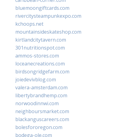
bluemoongiftcards.com
rivercitysteampunkexpo.com
kchoops.net
mountainsideskateshop.com
kirtlandcitytavern.com
301nutritionspot.com
ammos-stores.com
loceanecreations.com
birdsongridgefarm.com
joiedevivblog.com
valera-amsterdam.com
libertybrandhemp.com
norwoodinnwi.com
neighboursmarket.com
blackanguscareers.com
bolesfororegon.com
bodega-ole.com