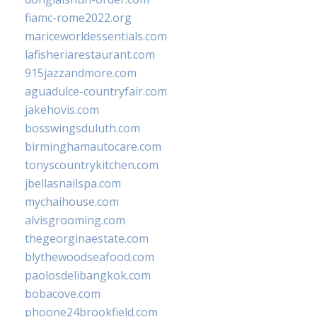
fiamc-rome2022.org
mariceworldessentials.com
lafisheriarestaurant.com
915jazzandmore.com
aguadulce-countryfair.com
jakehovis.com
bosswingsduluth.com
birminghamautocare.com
tonyscountrykitchen.com
jbellasnailspa.com
mychaihouse.com
alvisgrooming.com
thegeorginaestate.com
blythewoodseafood.com
paolosdelibangkok.com
bobacove.com
phoone24brookfield.com