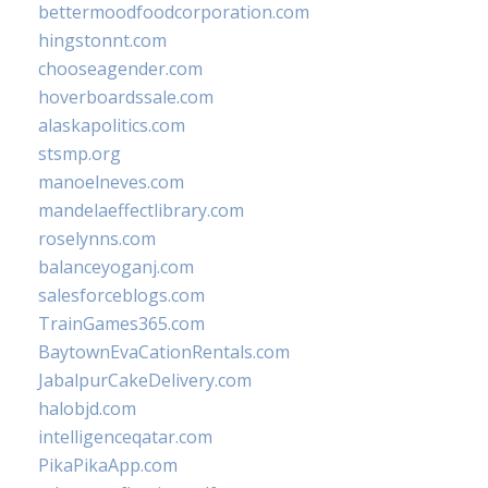
bettermoodfoodcorporation.com
hingstonnt.com
chooseagender.com
hoverboardssale.com
alaskapolitics.com
stsmp.org
manoelneves.com
mandelaeffectlibrary.com
roselynns.com
balanceyoganj.com
salesforceblogs.com
TrainGames365.com
BaytownEvaCationRentals.com
JabalpurCakeDelivery.com
halobjd.com
intelligenceqatar.com
PikaPikaApp.com