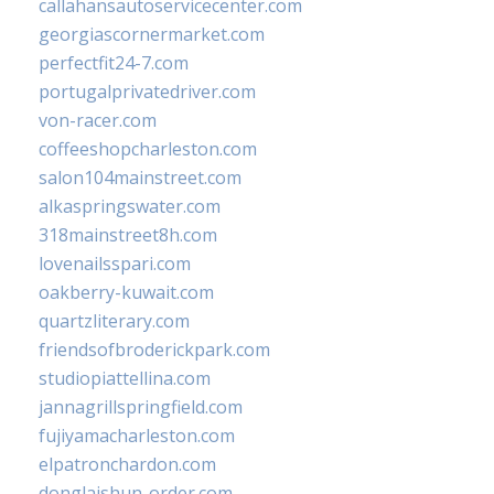
callahansautoservicecenter.com
georgiascornermarket.com
perfectfit24-7.com
portugalprivatedriver.com
von-racer.com
coffeeshopcharleston.com
salon104mainstreet.com
alkaspringswater.com
318mainstreet8h.com
lovenailsspari.com
oakberry-kuwait.com
quartzliterary.com
friendsofbroderickpark.com
studiopiattellina.com
jannagrillspringfield.com
fujiyamacharleston.com
elpatronchardon.com
donglaishun-order.com