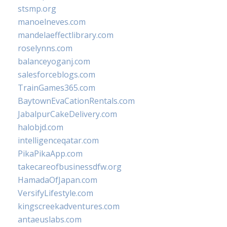
stsmp.org
manoelneves.com
mandelaeffectlibrary.com
roselynns.com
balanceyoganj.com
salesforceblogs.com
TrainGames365.com
BaytownEvaCationRentals.com
JabalpurCakeDelivery.com
halobjd.com
intelligenceqatar.com
PikaPikaApp.com
takecareofbusinessdfw.org
HamadaOfJapan.com
VersifyLifestyle.com
kingscreekadventures.com
antaeuslabs.com