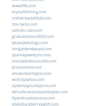
alawaffle.com
aryouthfishing.com
united-basketball.com
tios-tacos.com
cafecito-satx.com
graduacionviu2023.com
pecanjackstogo.com
zengardendayspa.com
sparklejewelryinc.com
ironcladtattoostudio.com
bruinshome.com
annascleaningsvc.com
wolfcitytattoo.com
oysterbayturkeytrot.com
lafronterarestauranteybar.com
lilyandrosetearoom.com
olivesburgberrypatch.com