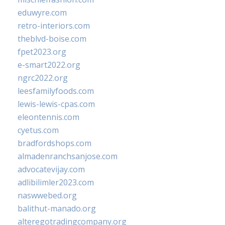
eduwyre.com
retro-interiors.com
theblvd-boise.com
fpet2023.org
e-smart2022.org
ngrc2022.org
leesfamilyfoods.com
lewis-lewis-cpas.com
eleontennis.com
cyetus.com
bradfordshops.com
almadenranchsanjose.com
advocatevijay.com
adlibilimler2023.com
naswwebed.org
balithut-manado.org
alteregotradingcompany.org