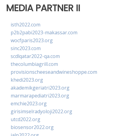
MEDIA PARTNER II
isth2022.com
p2b2pabi2023-makassar.com
wocfparis2023.org
sinc2023.com
scdlqatar2022-qa.com
thecolumbiagrill.com
provisionscheeseandwineshoppe.com
khedi2023.org
akademikgeriatri2023.org
marmarapediatri2023.org
emchie2023.org
girisimselradyoloji2022.org
utcd2022.org
biosensor2022.org
ialp2022.org