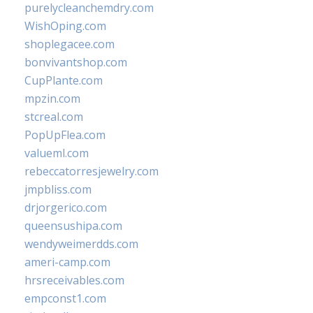
purelycleanchemdry.com
WishOping.com
shoplegacee.com
bonvivantshop.com
CupPlante.com
mpzin.com
stcreal.com
PopUpFlea.com
valueml.com
rebeccatorresjewelry.com
jmpbliss.com
drjorgerico.com
queensushipa.com
wendyweimerdds.com
ameri-camp.com
hrsreceivables.com
empconst1.com