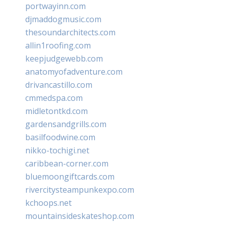
portwayinn.com
djmaddogmusic.com
thesoundarchitects.com
allin1roofing.com
keepjudgewebb.com
anatomyofadventure.com
drivancastillo.com
cmmedspa.com
midletontkd.com
gardensandgrills.com
basilfoodwine.com
nikko-tochigi.net
caribbean-corner.com
bluemoongiftcards.com
rivercitysteampunkexpo.com
kchoops.net
mountainsideskateshop.com