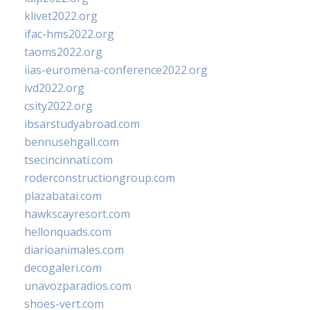
klivet2022.org
ifac-hms2022.org
taoms2022.org
iias-euromena-conference2022.org
ivd2022.org
csity2022.org
ibsarstudyabroad.com
bennusehgall.com
tsecincinnati.com
roderconstructiongroup.com
plazabatai.com
hawkscayresort.com
hellonquads.com
diarioanimales.com
decogaleri.com
unavozparadios.com
shoes-vert.com