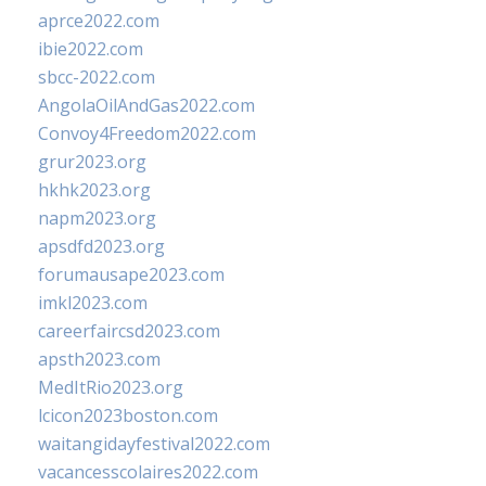
aprce2022.com
ibie2022.com
sbcc-2022.com
AngolaOilAndGas2022.com
Convoy4Freedom2022.com
grur2023.org
hkhk2023.org
napm2023.org
apsdfd2023.org
forumausape2023.com
imkl2023.com
careerfaircsd2023.com
apsth2023.com
MedItRio2023.org
lcicon2023boston.com
waitangidayfestival2022.com
vacancesscolaires2022.com