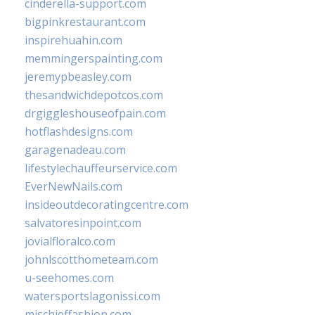
cinderella-support.com
bigpinkrestaurant.com
inspirehuahin.com
memmingerspainting.com
jeremypbeasley.com
thesandwichdepotcos.com
drgiggleshouseofpain.com
hotflashdesigns.com
garagenadeau.com
lifestylechauffeurservice.com
EverNewNails.com
insideoutdecoratingcentre.com
salvatoresinpoint.com
jovialfloralco.com
johnlscotthometeam.com
u-seehomes.com
watersportslagonissi.com
mischieffashion.com