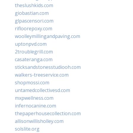
theslushkids.com
giobastian.com
glpascensori.com
rifloorepoxy.com
woolleymillingandpaving.com
uptonpvd.com
2troublegrill.com
casateranga.com
sticksandstonesstudiooh.com
walkers-treeservice.com
shopmossi.com
untamedcollectivesd.com
mxpwellness.com
infernocanine.com
thepaperhousecollection.com
allisonwillisholley.com
solslite.org