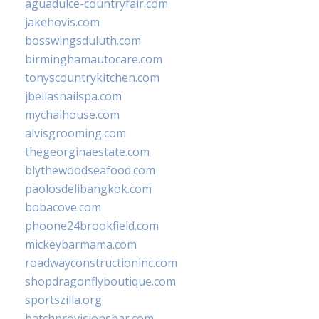
aguadulce-countryfair.com
jakehovis.com
bosswingsduluth.com
birminghamautocare.com
tonyscountrykitchen.com
jbellasnailspa.com
mychaihouse.com
alvisgrooming.com
thegeorginaestate.com
blythewoodseafood.com
paolosdelibangkok.com
bobacove.com
phoone24brookfield.com
mickeybarmama.com
roadwayconstructioninc.com
shopdragonflyboutique.com
sportszilla.org
batchprovisionsbar.com