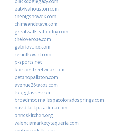
blackdoglegacy.com
eatvivahouston.com
thebigshowok.com
chimeandstave.com
greatwallseafoodny.com
theloverose.com
gabriovoice.com
resinflowart.com
p-sports.net
korsairstreetwear.com
petshopallston.com
avenue26tacos.com
topgglasses.com
broadmoornailsspacoloradosprings.com
missblackpasadena.com
anneskitchen.org
valenciamarketytaqueria.com
reefrecordsllc.com