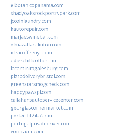
elbotanicopanama.com
shadyoaksrockportrvpark.com
jccoinlaundry.com
kautorepair.com
marjaeswinebar.com
elmazatlanclinton.com
ideacoffeenyc.com
odieschillicothe.com
lacantinitagalesburg.com
pizzadeliverybristol.com
greenstarsmogcheck.com
happypawspl.com
callahansautoservicecenter.com
georgiascornermarket.com
perfectfit24-7.com
portugalprivatedriver.com
von-racer.com