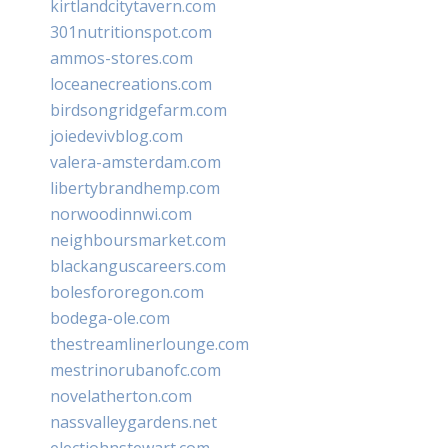
kirtlandcitytavern.com
301nutritionspot.com
ammos-stores.com
loceanecreations.com
birdsongridgefarm.com
joiedevivblog.com
valera-amsterdam.com
libertybrandhemp.com
norwoodinnwi.com
neighboursmarket.com
blackanguscareers.com
bolesfororegon.com
bodega-ole.com
thestreamlinerlounge.com
mestrinorubanofc.com
novelatherton.com
nassvalleygardens.net
electjohnstewart.com