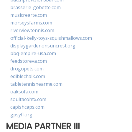
brasserie-gobette.com
musicrearte.com
morseysfarms.com
riverviewtennis.com
official-kelly-toys-squishmallows.com
displaygardenonsuncrest.org
bbq-empire-usa.com
feedstoreva.com
drogopets.com
ediblechalk.com
tabletennisnearme.com
oaksofa.com
soultacohtx.com
capishcaps.com
gpsyfl.org
MEDIA PARTNER III