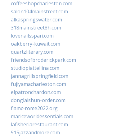
coffeeshopcharleston.com
salon104mainstreet.com
alkaspringswater.com
318mainstreet8h.com
lovenailsspari.com
oakberry-kuwait.com
quartzliterary.com
friendsofbroderickpark.com
studiopiattellina.com
jannagrillspringfield.com
fujiyamacharleston.com
elpatronchardon.com
donglaishun-order.com
fiamc-rome2022.org
mariceworldessentials.com
lafisheriarestaurant.com
915jazzandmore.com