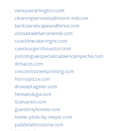
vwrepairarlington.com
cleaningservicebaltimore-md.com
beckslandscapeandfence.com
vistaaltadelveramendi.com
coastlinecateringnc.com
cuesburgershouston.com
psicologiaespecializadaencampeche.com
dmtacos.com
crescentstreetprinting.com
hornopizza.com
driveadragster.com
hematologa.com
lizaivanov.com
guesttinyhomes.com
home-plow-by-meyer.com
palatelatincuisine.com