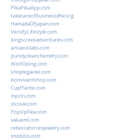
PikaPikaApp.com
takecareofbusinessdfw.org
HamadaOfJapan.com
VersifyLifestyle.com
kingscreekadventures.com
antaeuslabs.com
purelycleanchemdry.com
WishOping.com
shoplegacee.com
bonvivantshop.com
CupPlante.com
mpzin.com
stcreal.com
PopUpFlea.com
valueml.com
rebeccatorresjewelry.com
jmpbliss.com