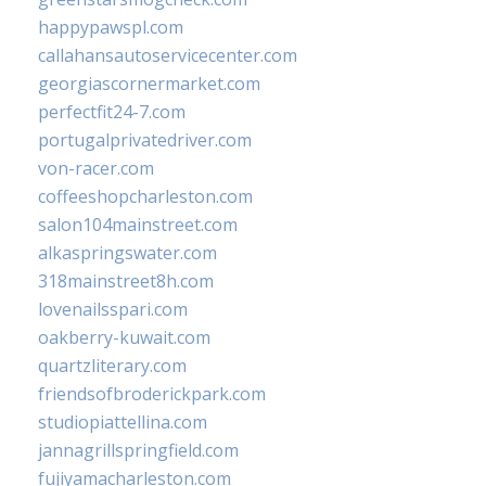
happypawspl.com
callahansautoservicecenter.com
georgiascornermarket.com
perfectfit24-7.com
portugalprivatedriver.com
von-racer.com
coffeeshopcharleston.com
salon104mainstreet.com
alkaspringswater.com
318mainstreet8h.com
lovenailsspari.com
oakberry-kuwait.com
quartzliterary.com
friendsofbroderickpark.com
studiopiattellina.com
jannagrillspringfield.com
fujiyamacharleston.com