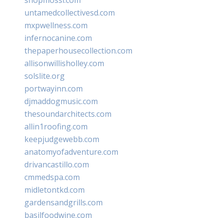
untamedcollectivesd.com
mxpwellness.com
infernocanine.com
thepaperhousecollection.com
allisonwillisholley.com
solslite.org
portwayinn.com
djmaddogmusic.com
thesoundarchitects.com
allin1roofing.com
keepjudgewebb.com
anatomyofadventure.com
drivancastillo.com
cmmedspa.com
midletontkd.com
gardensandgrills.com
basilfoodwine.com