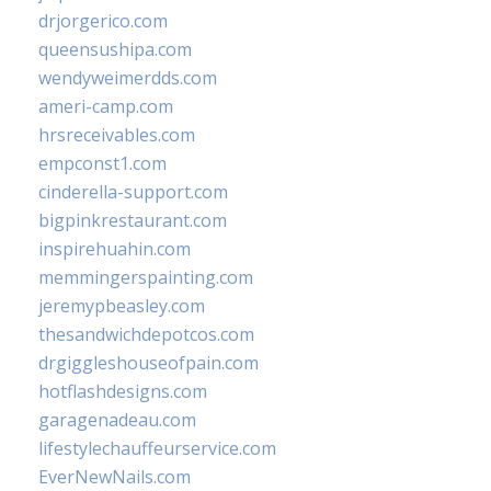
drjorgerico.com
queensushipa.com
wendyweimerdds.com
ameri-camp.com
hrsreceivables.com
empconst1.com
cinderella-support.com
bigpinkrestaurant.com
inspirehuahin.com
memmingerspainting.com
jeremypbeasley.com
thesandwichdepotcos.com
drgiggleshouseofpain.com
hotflashdesigns.com
garagenadeau.com
lifestylechauffeurservice.com
EverNewNails.com