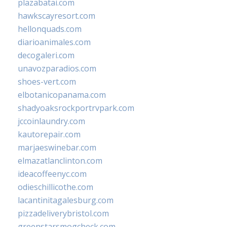
plazabatai.com
hawkscayresort.com
hellonquads.com
diarioanimales.com
decogaleri.com
unavozparadios.com
shoes-vert.com
elbotanicopanama.com
shadyoaksrockportrvpark.com
jccoinlaundry.com
kautorepair.com
marjaeswinebar.com
elmazatlanclinton.com
ideacoffeenyc.com
odieschillicothe.com
lacantinitagalesburg.com
pizzadeliverybristol.com
greenstarsmogcheck.com