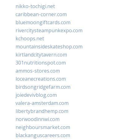
nikko-tochigi.net
caribbean-corner.com
bluemoongiftcards.com
rivercitysteampunkexpo.com
kchoops.net
mountainsideskateshop.com
kirtlandcitytavern.com
301nutritionspot.com
ammos-stores.com
loceanecreations.com
birdsongridgefarm.com
joiedevivblog.com
valera-amsterdam.com
libertybrandhemp.com
norwoodinnwi.com
neighboursmarket.com
blackanguscareers.com