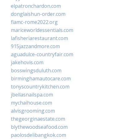
elpatronchardon.com
donglaishun-order.com
fiamc-rome2022.org
mariceworldessentials.com
lafisheriarestaurant.com
915jazzandmore.com
aguadulce-countryfair.com
jakehovis.com
bosswingsduluth.com
birminghamautocare.com
tonyscountrykitchen.com
jbellasnailspa.com
mychaihouse.com
alvisgrooming.com
thegeorginaestate.com
blythewoodseafood.com
paolosdelibangkok.com