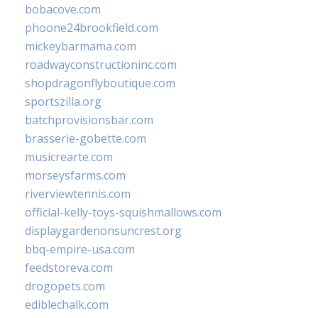
bobacove.com
phoone24brookfield.com
mickeybarmama.com
roadwayconstructioninc.com
shopdragonflyboutique.com
sportszilla.org
batchprovisionsbar.com
brasserie-gobette.com
musicrearte.com
morseysfarms.com
riverviewtennis.com
official-kelly-toys-squishmallows.com
displaygardenonsuncrest.org
bbq-empire-usa.com
feedstoreva.com
drogopets.com
ediblechalk.com