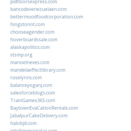
pidfloorsexpress.com
bancodevenezuelaen.com
bettermoodfoodcorporation.com
hingstonnt.com
chooseagender.com
hoverboardssale.com
alaskapolitics.com
stsmp.org
manoelneves.com
mandelaeffectlibrary.com
roselynns.com
balanceyoganj.com
salesforceblogs.com
TrainGames365.com
BaytownEvaCationRentals.com
JabalpurCakeDelivery.com
halobjd.com
intelligenceqatar.com