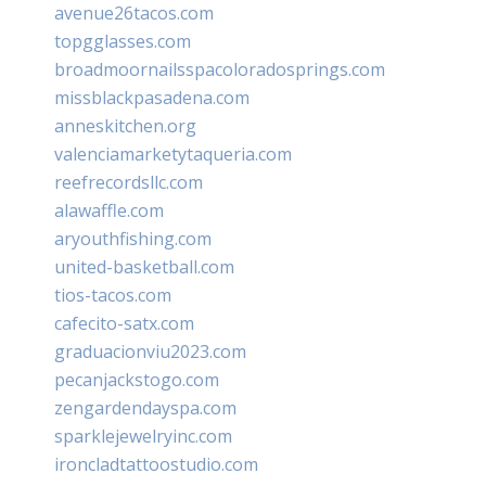
avenue26tacos.com
topgglasses.com
broadmoornailsspacoloradosprings.com
missblackpasadena.com
anneskitchen.org
valenciamarketytaqueria.com
reefrecordsllc.com
alawaffle.com
aryouthfishing.com
united-basketball.com
tios-tacos.com
cafecito-satx.com
graduacionviu2023.com
pecanjackstogo.com
zengardendayspa.com
sparklejewelryinc.com
ironcladtattoostudio.com