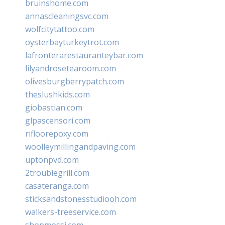
bruinshome.com
annascleaningsvc.com
wolfcitytattoo.com
oysterbayturkeytrot.com
lafronterarestauranteybar.com
lilyandrosetearoom.com
olivesburgberrypatch.com
theslushkids.com
giobastian.com
glpascensori.com
rifloorepoxy.com
woolleymillingandpaving.com
uptonpvd.com
2troublegrill.com
casateranga.com
sticksandstonesstudiooh.com
walkers-treeservice.com
shopmossi.com