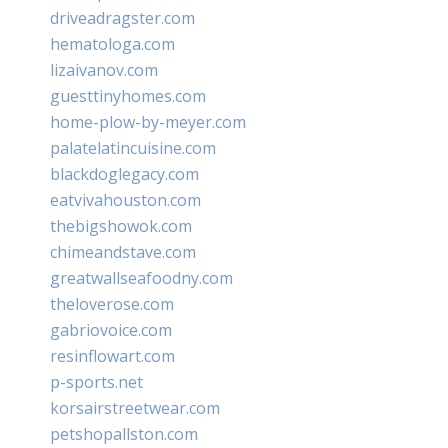
driveadragster.com
hematologa.com
lizaivanov.com
guesttinyhomes.com
home-plow-by-meyer.com
palatelatincuisine.com
blackdoglegacy.com
eatvivahouston.com
thebigshowok.com
chimeandstave.com
greatwallseafoodny.com
theloverose.com
gabriovoice.com
resinflowart.com
p-sports.net
korsairstreetwear.com
petshopallston.com