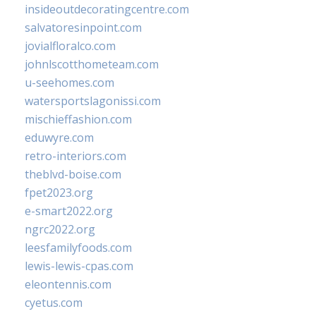
insideoutdecoratingcentre.com
salvatoresinpoint.com
jovialfloralco.com
johnlscotthometeam.com
u-seehomes.com
watersportslagonissi.com
mischieffashion.com
eduwyre.com
retro-interiors.com
theblvd-boise.com
fpet2023.org
e-smart2022.org
ngrc2022.org
leesfamilyfoods.com
lewis-lewis-cpas.com
eleontennis.com
cyetus.com