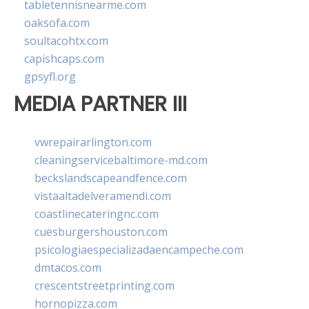
tabletennisnearme.com
oaksofa.com
soultacohtx.com
capishcaps.com
gpsyfl.org
MEDIA PARTNER III
vwrepairarlington.com
cleaningservicebaltimore-md.com
beckslandscapeandfence.com
vistaaltadelveramendi.com
coastlinecateringnc.com
cuesburgershouston.com
psicologiaespecializadaencampeche.com
dmtacos.com
crescentstreetprinting.com
hornopizza.com