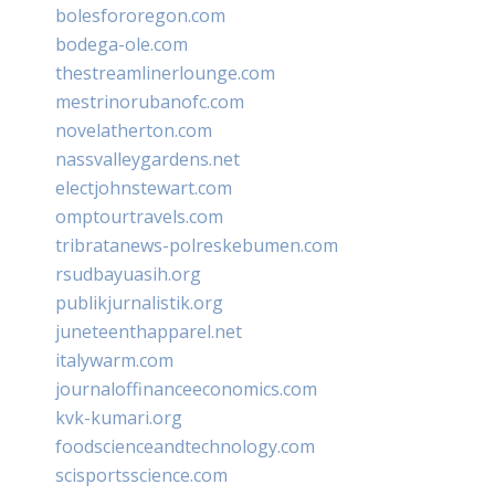
bolesfororegon.com
bodega-ole.com
thestreamlinerlounge.com
mestrinorubanofc.com
novelatherton.com
nassvalleygardens.net
electjohnstewart.com
omptourtravels.com
tribratanews-polreskebumen.com
rsudbayuasih.org
publikjurnalistik.org
juneteenthapparel.net
italywarm.com
journaloffinanceeconomics.com
kvk-kumari.org
foodscienceandtechnology.com
scisportsscience.com