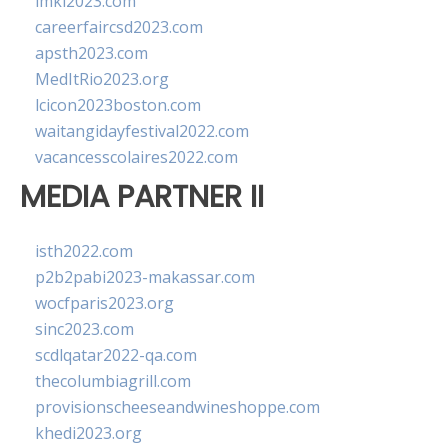
imkl2023.com
careerfaircsd2023.com
apsth2023.com
MedItRio2023.org
lcicon2023boston.com
waitangidayfestival2022.com
vacancesscolaires2022.com
MEDIA PARTNER II
isth2022.com
p2b2pabi2023-makassar.com
wocfparis2023.org
sinc2023.com
scdlqatar2022-qa.com
thecolumbiagrill.com
provisionscheeseandwineshoppe.com
khedi2023.org