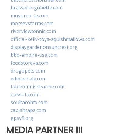
brasserie-gobette.com
musicrearte.com
morseysfarms.com
riverviewtennis.com
official-kelly-toys-squishmallows.com
displaygardenonsuncrest.org
bbq-empire-usa.com
feedstoreva.com
drogopets.com
ediblechalk.com
tabletennisnearme.com
oaksofa.com
soultacohtx.com
capishcaps.com
gpsyfl.org
MEDIA PARTNER III