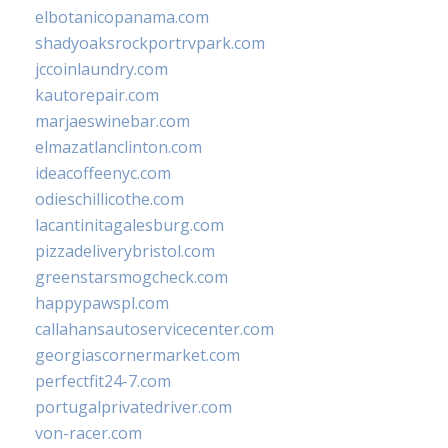
elbotanicopanama.com
shadyoaksrockportrvpark.com
jccoinlaundry.com
kautorepair.com
marjaeswinebar.com
elmazatlanclinton.com
ideacoffeenyc.com
odieschillicothe.com
lacantinitagalesburg.com
pizzadeliverybristol.com
greenstarsmogcheck.com
happypawspl.com
callahansautoservicecenter.com
georgiascornermarket.com
perfectfit24-7.com
portugalprivatedriver.com
von-racer.com