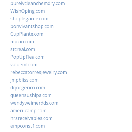
purelycleanchemdry.com
WishOping.com
shoplegacee.com
bonvivantshop.com
CupPlante.com
mpzin.com
stcreal.com
PopUpFlea.com
valueml.com
rebeccatorresjewelry.com
jmpbliss.com
drjorgerico.com
queensushipa.com
wendyweimerdds.com
ameri-camp.com
hrsreceivables.com
empconst1.com