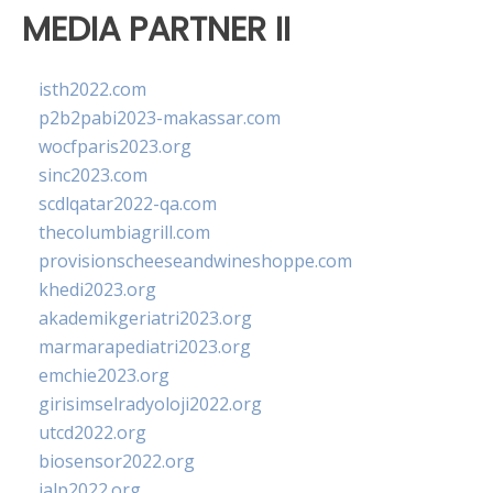
MEDIA PARTNER II
isth2022.com
p2b2pabi2023-makassar.com
wocfparis2023.org
sinc2023.com
scdlqatar2022-qa.com
thecolumbiagrill.com
provisionscheeseandwineshoppe.com
khedi2023.org
akademikgeriatri2023.org
marmarapediatri2023.org
emchie2023.org
girisimselradyoloji2022.org
utcd2022.org
biosensor2022.org
ialp2022.org