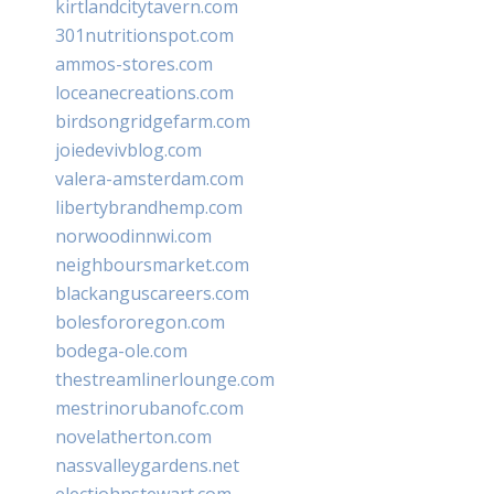
kirtlandcitytavern.com
301nutritionspot.com
ammos-stores.com
loceanecreations.com
birdsongridgefarm.com
joiedevivblog.com
valera-amsterdam.com
libertybrandhemp.com
norwoodinnwi.com
neighboursmarket.com
blackanguscareers.com
bolesfororegon.com
bodega-ole.com
thestreamlinerlounge.com
mestrinorubanofc.com
novelatherton.com
nassvalleygardens.net
electjohnstewart.com