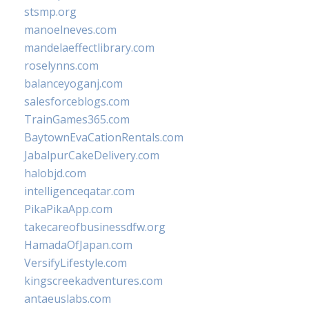
stsmp.org
manoelneves.com
mandelaeffectlibrary.com
roselynns.com
balanceyoganj.com
salesforceblogs.com
TrainGames365.com
BaytownEvaCationRentals.com
JabalpurCakeDelivery.com
halobjd.com
intelligenceqatar.com
PikaPikaApp.com
takecareofbusinessdfw.org
HamadaOfJapan.com
VersifyLifestyle.com
kingscreekadventures.com
antaeuslabs.com