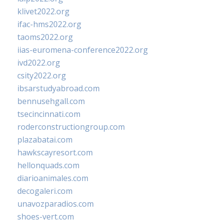
klivet2022.org
ifac-hms2022.org
taoms2022.org
iias-euromena-conference2022.org
ivd2022.org
csity2022.org
ibsarstudyabroad.com
bennusehgall.com
tsecincinnati.com
roderconstructiongroup.com
plazabatai.com
hawkscayresort.com
hellonquads.com
diarioanimales.com
decogaleri.com
unavozparadios.com
shoes-vert.com