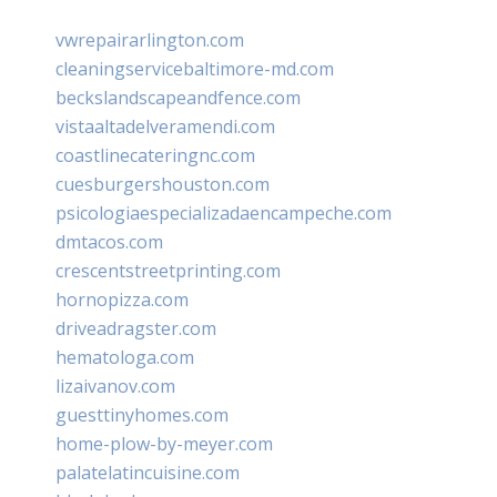
vwrepairarlington.com
cleaningservicebaltimore-md.com
beckslandscapeandfence.com
vistaaltadelveramendi.com
coastlinecateringnc.com
cuesburgershouston.com
psicologiaespecializadaencampeche.com
dmtacos.com
crescentstreetprinting.com
hornopizza.com
driveadragster.com
hematologa.com
lizaivanov.com
guesttinyhomes.com
home-plow-by-meyer.com
palatelatincuisine.com