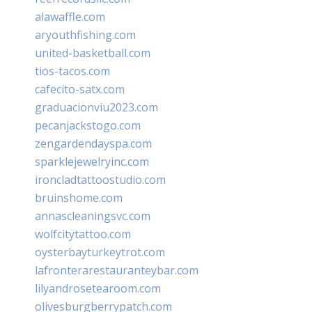
alawaffle.com
aryouthfishing.com
united-basketball.com
tios-tacos.com
cafecito-satx.com
graduacionviu2023.com
pecanjackstogo.com
zengardendayspa.com
sparklejewelryinc.com
ironcladtattoostudio.com
bruinshome.com
annascleaningsvc.com
wolfcitytattoo.com
oysterbayturkeytrot.com
lafronterarestauranteybar.com
lilyandrosetearoom.com
olivesburgberrypatch.com