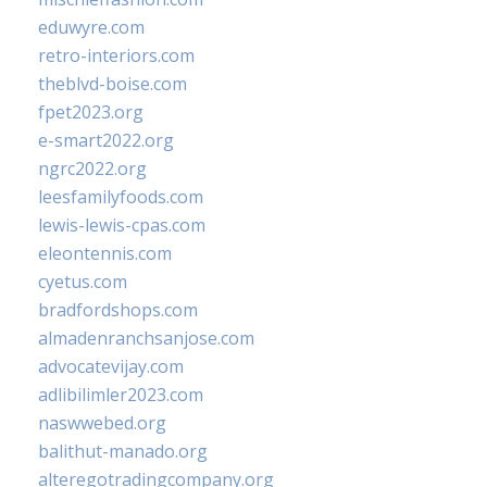
eduwyre.com
retro-interiors.com
theblvd-boise.com
fpet2023.org
e-smart2022.org
ngrc2022.org
leesfamilyfoods.com
lewis-lewis-cpas.com
eleontennis.com
cyetus.com
bradfordshops.com
almadenranchsanjose.com
advocatevijay.com
adlibilimler2023.com
naswwebed.org
balithut-manado.org
alteregotradingcompany.org