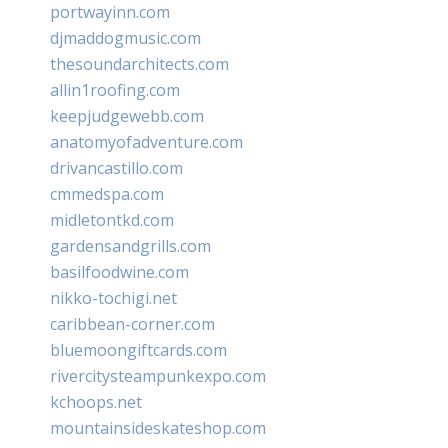
portwayinn.com
djmaddogmusic.com
thesoundarchitects.com
allin1roofing.com
keepjudgewebb.com
anatomyofadventure.com
drivancastillo.com
cmmedspa.com
midletontkd.com
gardensandgrills.com
basilfoodwine.com
nikko-tochigi.net
caribbean-corner.com
bluemoongiftcards.com
rivercitysteampunkexpo.com
kchoops.net
mountainsideskateshop.com