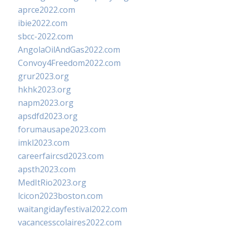
aprce2022.com
ibie2022.com
sbcc-2022.com
AngolaOilAndGas2022.com
Convoy4Freedom2022.com
grur2023.org
hkhk2023.org
napm2023.org
apsdfd2023.org
forumausape2023.com
imkl2023.com
careerfaircsd2023.com
apsth2023.com
MedItRio2023.org
lcicon2023boston.com
waitangidayfestival2022.com
vacancesscolaires2022.com