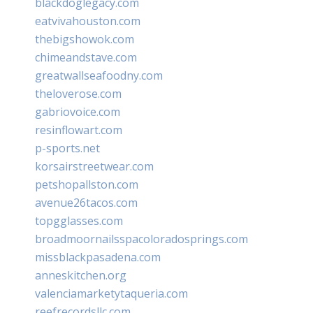
blackdoglegacy.com
eatvivahouston.com
thebigshowok.com
chimeandstave.com
greatwallseafoodny.com
theloverose.com
gabriovoice.com
resinflowart.com
p-sports.net
korsairstreetwear.com
petshopallston.com
avenue26tacos.com
topgglasses.com
broadmoornailsspacoloradosprings.com
missblackpasadena.com
anneskitchen.org
valenciamarketytaqueria.com
reefrecordsllc.com