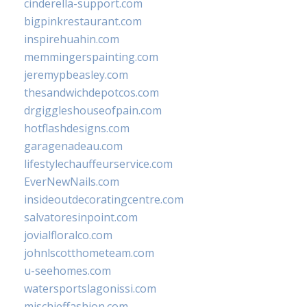
cinderella-support.com
bigpinkrestaurant.com
inspirehuahin.com
memmingerspainting.com
jeremypbeasley.com
thesandwichdepotcos.com
drgiggleshouseofpain.com
hotflashdesigns.com
garagenadeau.com
lifestylechauffeurservice.com
EverNewNails.com
insideoutdecoratingcentre.com
salvatoresinpoint.com
jovialfloralco.com
johnlscotthometeam.com
u-seehomes.com
watersportslagonissi.com
mischieffashion.com