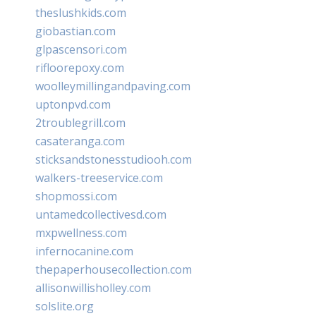
theslushkids.com
giobastian.com
glpascensori.com
rifloorepoxy.com
woolleymillingandpaving.com
uptonpvd.com
2troublegrill.com
casateranga.com
sticksandstonesstudiooh.com
walkers-treeservice.com
shopmossi.com
untamedcollectivesd.com
mxpwellness.com
infernocanine.com
thepaperhousecollection.com
allisonwillisholley.com
solslite.org