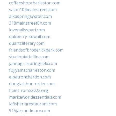
coffeeshopcharleston.com
salon104mainstreet.com
alkaspringswater.com
318mainstreet8h.com
lovenailsspari.com
oakberry-kuwait.com
quartzliterary.com
friendsofbroderickpark.com
studiopiattellina.com
jannagrillspringfield.com
fujiyamacharleston.com
elpatronchardon.com
donglaishun-order.com
fiamc-rome2022.org
mariceworldessentials.com
lafisheriarestaurant.com
915jazzandmore.com