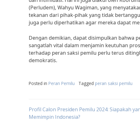
dan intimidasi. Hal ini juga diakui oleh Koordi
(Perludem), Wahyu Wagiman, yang menyatakan b
tekanan dari pihak-pihak yang tidak bertanggu
juga perlu diperhatikan agar mereka dapat me
Dengan demikian, dapat disimpulkan bahwa pe
sangatlah vital dalam menjamin keutuhan pros
terhadap peran saksi pemilu perlu terus ditin
demokratis.
Posted in
Peran Pemilu
Tagged
peran saksi pemilu
Post
Profil Calon Presiden Pemilu 2024: Siapakah ya
Memimpin Indonesia?
navigation