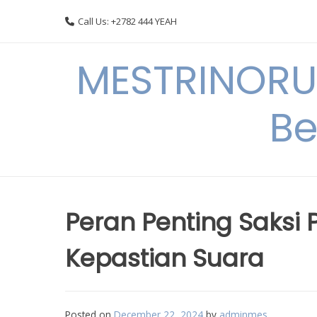
Skip
Call Us: +2782 444 YEAH
to
content
MESTRINORU
Be
Peran Penting Saksi
Kepastian Suara
Posted on
December 22, 2024
by
adminmes