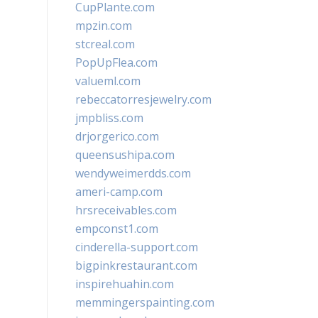
CupPlante.com
mpzin.com
stcreal.com
PopUpFlea.com
valueml.com
rebeccatorresjewelry.com
jmpbliss.com
drjorgerico.com
queensushipa.com
wendyweimerdds.com
ameri-camp.com
hrsreceivables.com
empconst1.com
cinderella-support.com
bigpinkrestaurant.com
inspirehuahin.com
memmingerspainting.com