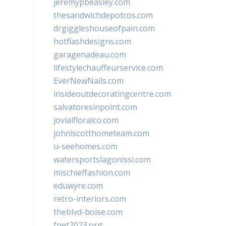
jeremypbeasley.com
thesandwichdepotcos.com
drgiggleshouseofpain.com
hotflashdesigns.com
garagenadeau.com
lifestylechauffeurservice.com
EverNewNails.com
insideoutdecoratingcentre.com
salvatoresinpoint.com
jovialfloralco.com
johnlscotthometeam.com
u-seehomes.com
watersportslagonissi.com
mischieffashion.com
eduwyre.com
retro-interiors.com
theblvd-boise.com
fpet2023.org