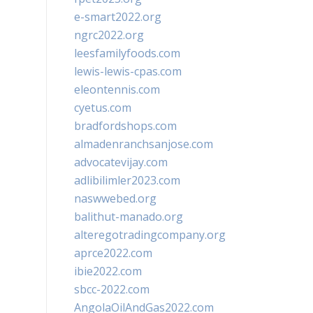
e-smart2022.org
ngrc2022.org
leesfamilyfoods.com
lewis-lewis-cpas.com
eleontennis.com
cyetus.com
bradfordshops.com
almadenranchsanjose.com
advocatevijay.com
adlibilimler2023.com
naswwebed.org
balithut-manado.org
alteregotradingcompany.org
aprce2022.com
ibie2022.com
sbcc-2022.com
AngolaOilAndGas2022.com