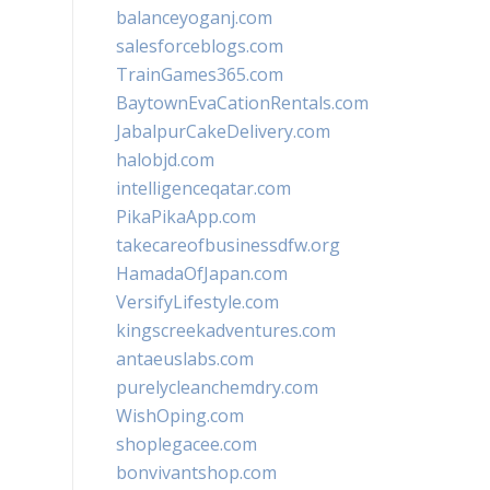
balanceyoganj.com
salesforceblogs.com
TrainGames365.com
BaytownEvaCationRentals.com
JabalpurCakeDelivery.com
halobjd.com
intelligenceqatar.com
PikaPikaApp.com
takecareofbusinessdfw.org
HamadaOfJapan.com
VersifyLifestyle.com
kingscreekadventures.com
antaeuslabs.com
purelycleanchemdry.com
WishOping.com
shoplegacee.com
bonvivantshop.com