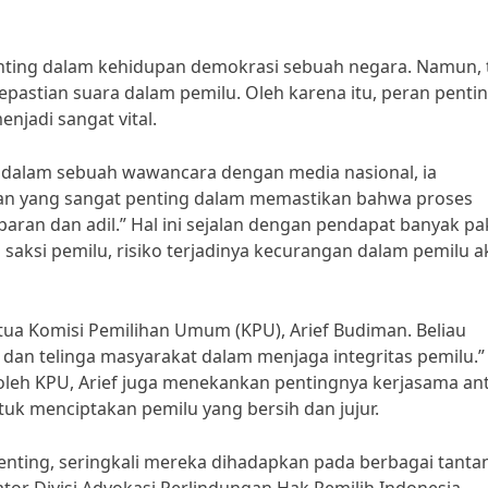
ting dalam kehidupan demokrasi sebuah negara. Namun, 
kepastian suara dalam pemilu. Oleh karena itu, peran penti
njadi sangat vital.
a, dalam sebuah wawancara dengan media nasional, ia
ran yang sangat penting dalam memastikan bahwa proses
ran dan adil.” Hal ini sejalan dengan pendapat banyak pa
aksi pemilu, risiko terjadinya kecurangan dalam pemilu a
etua Komisi Pemilihan Umum (KPU), Arief Budiman. Beliau
an telinga masyarakat dalam menjaga integritas pemilu.”
leh KPU, Arief juga menekankan pentingnya kerjasama an
uk menciptakan pemilu yang bersih dan jujur.
enting, seringkali mereka dihadapkan pada berbagai tant