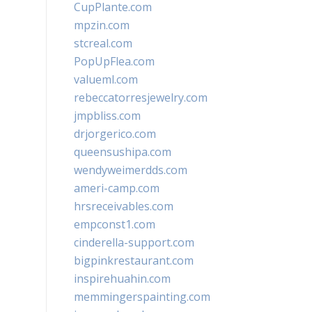
CupPlante.com
mpzin.com
stcreal.com
PopUpFlea.com
valueml.com
rebeccatorresjewelry.com
jmpbliss.com
drjorgerico.com
queensushipa.com
wendyweimerdds.com
ameri-camp.com
hrsreceivables.com
empconst1.com
cinderella-support.com
bigpinkrestaurant.com
inspirehuahin.com
memmingerspainting.com