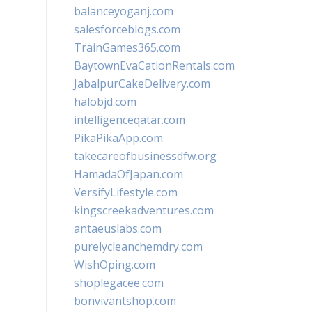
balanceyoganj.com
salesforceblogs.com
TrainGames365.com
BaytownEvaCationRentals.com
JabalpurCakeDelivery.com
halobjd.com
intelligenceqatar.com
PikaPikaApp.com
takecareofbusinessdfw.org
HamadaOfJapan.com
VersifyLifestyle.com
kingscreekadventures.com
antaeuslabs.com
purelycleanchemdry.com
WishOping.com
shoplegacee.com
bonvivantshop.com