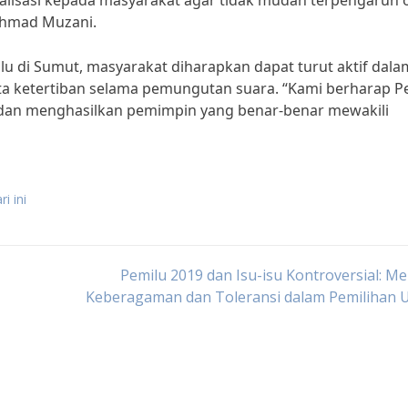
alisasi kepada masyarakat agar tidak mudah terpengaruh 
 Ahmad Muzani.
 di Sumut, masyarakat diharapkan dapat turut aktif dala
a ketertiban selama pemungutan suara. “Kami berharap P
i dan menghasilkan pemimpin yang benar-benar mewakili
i ini
Pemilu 2019 dan Isu-isu Kontroversial: M
Keberagaman dan Toleransi dalam Pemilihan