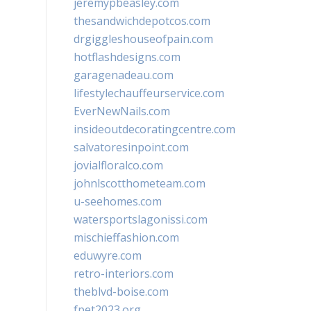
jeremypbeasley.com
thesandwichdepotcos.com
drgiggleshouseofpain.com
hotflashdesigns.com
garagenadeau.com
lifestylechauffeurservice.com
EverNewNails.com
insideoutdecoratingcentre.com
salvatoresinpoint.com
jovialfloralco.com
johnlscotthometeam.com
u-seehomes.com
watersportslagonissi.com
mischieffashion.com
eduwyre.com
retro-interiors.com
theblvd-boise.com
fpet2023.org