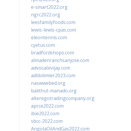
e-smart2022.org
ngrc2022.org
leesfamilyfoods.com
lewis-lewis-cpas.com
eleontennis.com
cyetus.com
bradfordshops.com
almadenranchsanjose.com
advocatevijay.com
adlibilimler2023.com
naswwebed.org
balithut-manado.org
alteregotradingcompany.org
aprce2022.com
ibie2022.com
sbcc-2022.com
AngolaOilAndGas2022.com