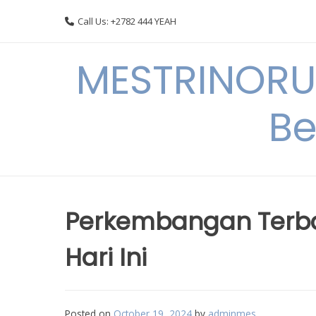
Skip
Call Us: +2782 444 YEAH
to
content
MESTRINORU
Be
Perkembangan Terbar
Hari Ini
Posted on
October 19, 2024
by
adminmes