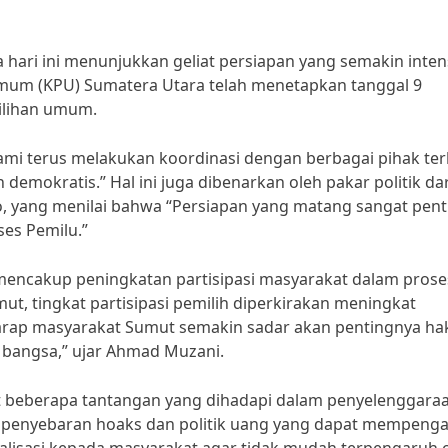
hari ini menunjukkan geliat persiapan yang semakin inten
mum (KPU) Sumatera Utara telah menetapkan tanggal 9
ilihan umum.
i terus melakukan koordinasi dengan berbagai pihak ter
 demokratis.” Hal ini juga dibenarkan oleh pakar politik dar
so, yang menilai bahwa “Persiapan yang matang sangat pent
ses Pemilu.”
encakup peningkatan partisipasi masyarakat dalam prose
t, tingkat partisipasi pemilih diperkirakan meningkat
arap masyarakat Sumut semakin sadar akan pentingnya ha
bangsa,” ujar Ahmad Muzani.
t beberapa tantangan yang dihadapi dalam penyelenggara
si penyebaran hoaks dan politik uang yang dapat mempenga