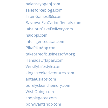
balanceyoganj.com
salesforceblogs.com
TrainGames365.com
BaytownEvaCationRentals.com
JabalpurCakeDelivery.com
halobjd.com
intelligenceqatar.com
PikaPikaApp.com
takecareofbusinessdfw.org
HamadaOfJapan.com
VersifyLifestyle.com
kingscreekadventures.com
antaeuslabs.com
purelycleanchemdry.com
WishOping.com
shoplegacee.com
bonvivantshop.com