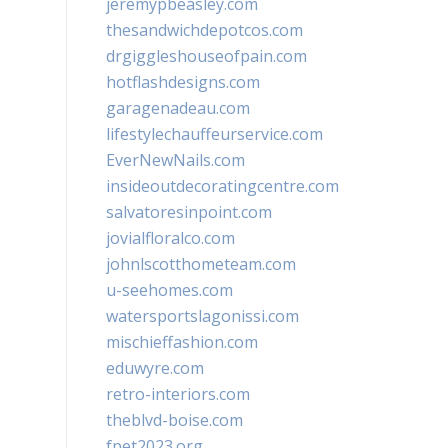
jeremypbeasley.com
thesandwichdepotcos.com
drgiggleshouseofpain.com
hotflashdesigns.com
garagenadeau.com
lifestylechauffeurservice.com
EverNewNails.com
insideoutdecoratingcentre.com
salvatoresinpoint.com
jovialfloralco.com
johnlscotthometeam.com
u-seehomes.com
watersportslagonissi.com
mischieffashion.com
eduwyre.com
retro-interiors.com
theblvd-boise.com
fpet2023.org