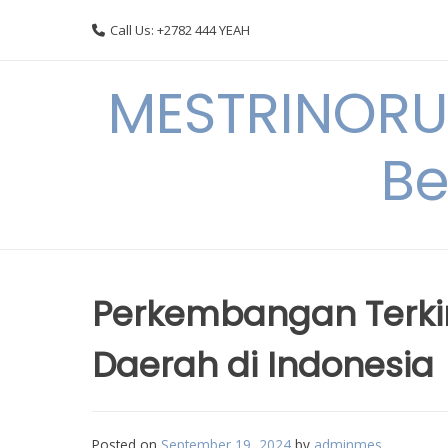
Skip
Call Us: +2782 444 YEAH
to
content
MESTRINORU
Be
Perkembangan Terkin
Daerah di Indonesia
Posted on
September 19, 2024
by
adminmes