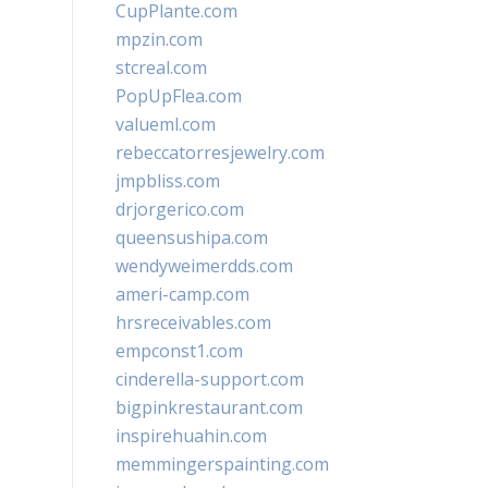
CupPlante.com
mpzin.com
stcreal.com
PopUpFlea.com
valueml.com
rebeccatorresjewelry.com
jmpbliss.com
drjorgerico.com
queensushipa.com
wendyweimerdds.com
ameri-camp.com
hrsreceivables.com
empconst1.com
cinderella-support.com
bigpinkrestaurant.com
inspirehuahin.com
memmingerspainting.com