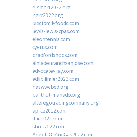
e-smart2022.org
ngrc2022.org
leesfamilyfoods.com
lewis-lewis-cpas.com
eleontennis.com
cyetus.com
bradfordshops.com
almadenranchsanjose.com
advocatevijay.com
adlibilimler2023.com
naswwebed.org
balithut-manado.org
alteregotradingcompany.org
aprce2022.com
ibie2022.com
sbcc-2022.com
AngolaOilAndGas2022.com