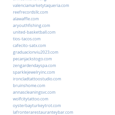
valenciamarketytaqueria.com
reefrecordsllc.com
alawaffle.com
aryouthfishing.com
united-basketball.com
tios-tacos.com
cafecito-satx.com
graduacionviu2023.com
pecanjackstogo.com
zengardendayspa.com
sparklejewelryinc.com
ironcladtattoostudio.com
bruinshome.com
annascleaningsvc.com
wolfcitytattoo.com
oysterbayturkeytrot.com
lafronterarestauranteybar.com