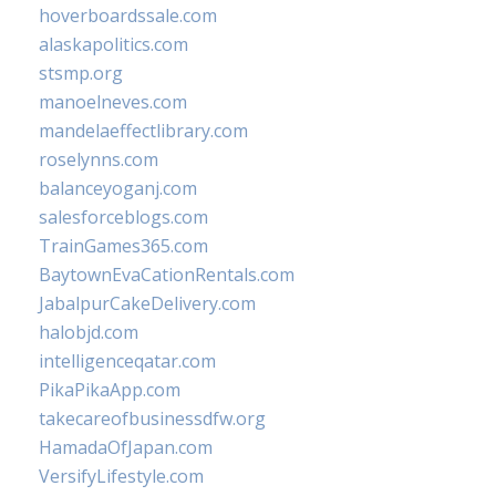
hoverboardssale.com
alaskapolitics.com
stsmp.org
manoelneves.com
mandelaeffectlibrary.com
roselynns.com
balanceyoganj.com
salesforceblogs.com
TrainGames365.com
BaytownEvaCationRentals.com
JabalpurCakeDelivery.com
halobjd.com
intelligenceqatar.com
PikaPikaApp.com
takecareofbusinessdfw.org
HamadaOfJapan.com
VersifyLifestyle.com