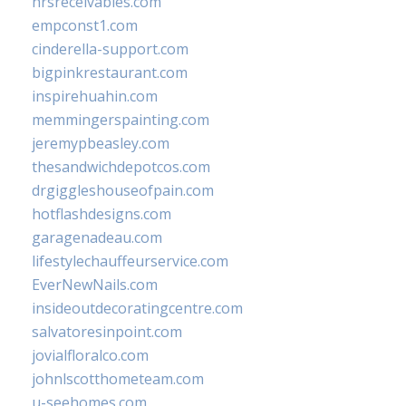
hrsreceivables.com
empconst1.com
cinderella-support.com
bigpinkrestaurant.com
inspirehuahin.com
memmingerspainting.com
jeremypbeasley.com
thesandwichdepotcos.com
drgiggleshouseofpain.com
hotflashdesigns.com
garagenadeau.com
lifestylechauffeurservice.com
EverNewNails.com
insideoutdecoratingcentre.com
salvatoresinpoint.com
jovialfloralco.com
johnlscotthometeam.com
u-seehomes.com