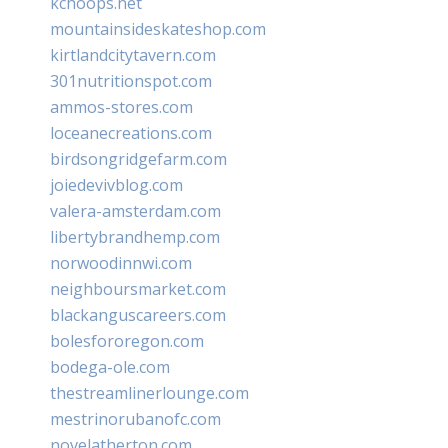
kchoops.net
mountainsideskateshop.com
kirtlandcitytavern.com
301nutritionspot.com
ammos-stores.com
loceanecreations.com
birdsongridgefarm.com
joiedevivblog.com
valera-amsterdam.com
libertybrandhemp.com
norwoodinnwi.com
neighboursmarket.com
blackanguscareers.com
bolesfororegon.com
bodega-ole.com
thestreamlinerlounge.com
mestrinorubanofc.com
novelatherton.com