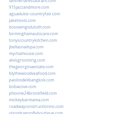
lafisheriarestaurant.com
915jazzandmore.com
aguadulce-countryfair.com
jakehovis.com
bosswingsduluth.com
birminghamautocare.com
tonyscountrykitchen.com
jbellasnailspa.com
mychaihouse.com
alvisgrooming.com
thegeorginaestate.com
blythewoodseafood.com
paolosdelibangkok.com
bobacove.com
phoone24brookfield.com
mickeybarmama.com
roadwayconstructioninc.com
shopdragonflyboutique.com