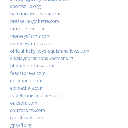
sportszilla.org
batchprovisionsbar.com
brasserie-gobette.com
musicrearte.com
morseysfarms.com
riverviewtennis.com
official-kelly-toys-squishmallows.com
displaygardenonsuncrest.org
bbq-empire-usa.com
feedstoreva.com
drogopets.com
ediblechalk.com
tabletennisnearme.com
oaksofa.com
soultacohtx.com
capishcaps.com
gpsyfl.org