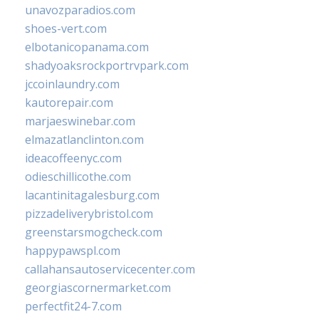
unavozparadios.com
shoes-vert.com
elbotanicopanama.com
shadyoaksrockportrvpark.com
jccoinlaundry.com
kautorepair.com
marjaeswinebar.com
elmazatlanclinton.com
ideacoffeenyc.com
odieschillicothe.com
lacantinitagalesburg.com
pizzadeliverybristol.com
greenstarsmogcheck.com
happypawspl.com
callahansautoservicecenter.com
georgiascornermarket.com
perfectfit24-7.com