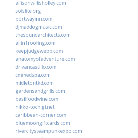
allisonwillisholley.com
solslite.org
portwayinn.com
djmaddogmusic.com
thesoundarchitects.com
allin1roofing.com
keepjudgewebb.com
anatomyofadventure.com
drivancastillo.com
cmmedspa.com
midletontkd.com
gardensandgrills.com
basilfoodwine.com
nikko-tochigi.net
caribbean-corner.com
bluemoongiftcards.com
rivercitysteampunkexpo.com