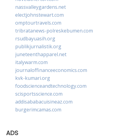
nassvalleygardens.net
electjohnstewart.com
omptourtravels.com
tribratanews-polreskebumen.com
rsudbayuasih.org
publikjurnalistik.org
juneteenthapparel.net
italywarm.com
journaloffinanceeconomics.com
kvk-kumari.org
foodscienceandtechnology.com
scisportsscience.com
addisababacuisineaz.com
burgerimcamas.com
ADS