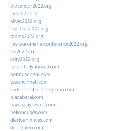
biosensor2022.org
ialp2022.org
klivet2022.org
ifac-hms2022.org
taoms2022.org
iias-euromena-conference2022.org
ivd2022.org
csity2022.org
ibsarstudyabroad.com
bennusehgall.com
tsecincinnati.com
roderconstructiongroup.com
plazabatai.com
hawkscayresort.com
hellonquads.com
diarioanimales.com
decogaleri.com