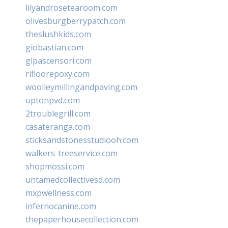
lilyandrosetearoom.com
olivesburgberrypatch.com
theslushkids.com
giobastian.com
glpascensori.com
rifloorepoxy.com
woolleymillingandpaving.com
uptonpvd.com
2troublegrill.com
casateranga.com
sticksandstonesstudiooh.com
walkers-treeservice.com
shopmossi.com
untamedcollectivesd.com
mxpwellness.com
infernocanine.com
thepaperhousecollection.com