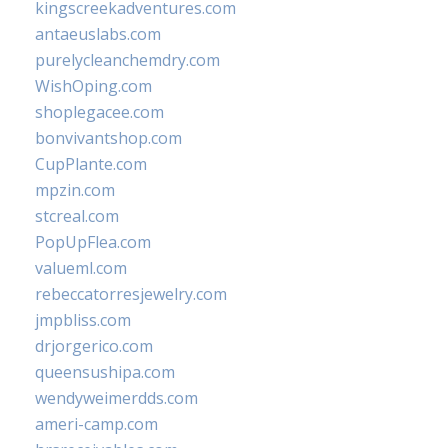
kingscreekadventures.com
antaeuslabs.com
purelycleanchemdry.com
WishOping.com
shoplegacee.com
bonvivantshop.com
CupPlante.com
mpzin.com
stcreal.com
PopUpFlea.com
valueml.com
rebeccatorresjewelry.com
jmpbliss.com
drjorgerico.com
queensushipa.com
wendyweimerdds.com
ameri-camp.com