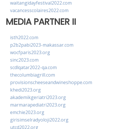
waitangidayfestival2022.com
vacancesscolaires2022.com
MEDIA PARTNER II
isth2022.com
p2b2pabi2023-makassar.com
wocfparis2023.org
sinc2023.com
scdlqatar2022-qa.com
thecolumbiagrill.com
provisionscheeseandwineshoppe.com
khedi2023.org
akademikgeriatri2023.org
marmarapediatri2023.org
emchie2023.org
girisimselradyoloji2022.org
utcd2022.org