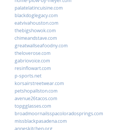
home-plow-by-meyer.com
palatelatincuisine.com
blackdoglegacy.com
eatvivahouston.com
thebigshowok.com
chimeandstave.com
greatwallseafoodny.com
theloverose.com
gabriovoice.com
resinflowart.com
p-sports.net
korsairstreetwear.com
petshopallston.com
avenue26tacos.com
topgglasses.com
broadmoornailsspacoloradosprings.com
missblackpasadena.com
anneskitchen.org