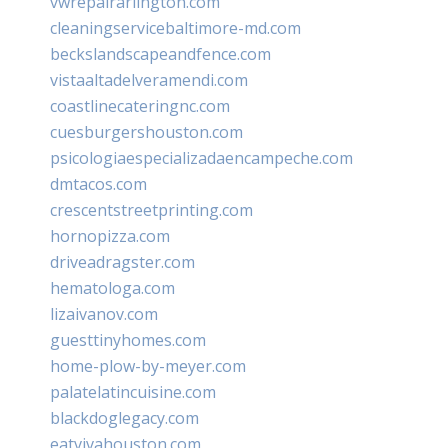
vwrepairarlington.com
cleaningservicebaltimore-md.com
beckslandscapeandfence.com
vistaaltadelveramendi.com
coastlinecateringnc.com
cuesburgershouston.com
psicologiaespecializadaencampeche.com
dmtacos.com
crescentstreetprinting.com
hornopizza.com
driveadragster.com
hematologa.com
lizaivanov.com
guesttinyhomes.com
home-plow-by-meyer.com
palatelatincuisine.com
blackdoglegacy.com
eatvivahouston.com