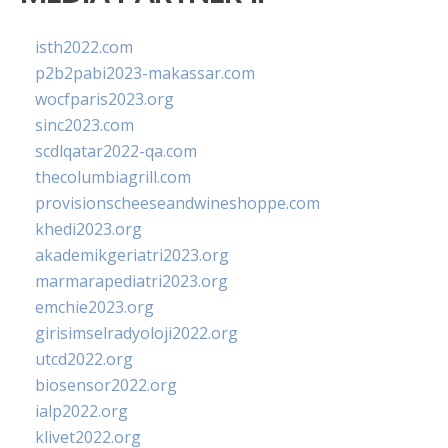
isth2022.com
p2b2pabi2023-makassar.com
wocfparis2023.org
sinc2023.com
scdlqatar2022-qa.com
thecolumbiagrill.com
provisionscheeseandwineshoppe.com
khedi2023.org
akademikgeriatri2023.org
marmarapediatri2023.org
emchie2023.org
girisimselradyoloji2022.org
utcd2022.org
biosensor2022.org
ialp2022.org
klivet2022.org