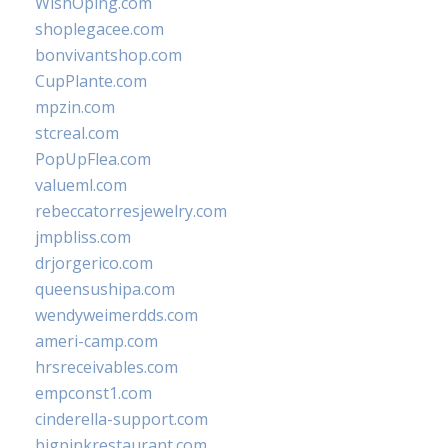
WishOping.com
shoplegacee.com
bonvivantshop.com
CupPlante.com
mpzin.com
stcreal.com
PopUpFlea.com
valueml.com
rebeccatorresjewelry.com
jmpbliss.com
drjorgerico.com
queensushipa.com
wendyweimerdds.com
ameri-camp.com
hrsreceivables.com
empconst1.com
cinderella-support.com
bigpinkrestaurant.com