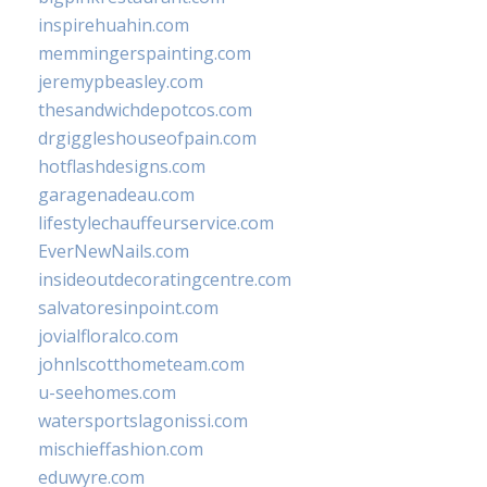
inspirehuahin.com
memmingerspainting.com
jeremypbeasley.com
thesandwichdepotcos.com
drgiggleshouseofpain.com
hotflashdesigns.com
garagenadeau.com
lifestylechauffeurservice.com
EverNewNails.com
insideoutdecoratingcentre.com
salvatoresinpoint.com
jovialfloralco.com
johnlscotthometeam.com
u-seehomes.com
watersportslagonissi.com
mischieffashion.com
eduwyre.com