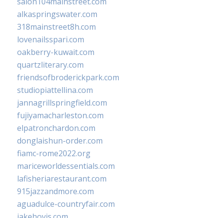
salon104mainstreet.com
alkaspringswater.com
318mainstreet8h.com
lovenailsspari.com
oakberry-kuwait.com
quartzliterary.com
friendsofbroderickpark.com
studiopiattellina.com
jannagrillspringfield.com
fujiyamacharleston.com
elpatronchardon.com
donglaishun-order.com
fiamc-rome2022.org
mariceworldessentials.com
lafisheriarestaurant.com
915jazzandmore.com
aguadulce-countryfair.com
jakehovis.com