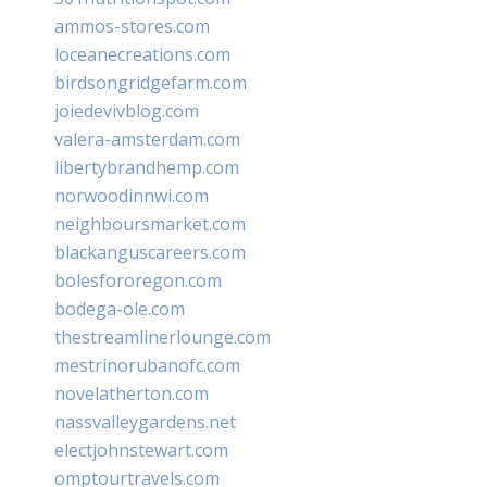
ammos-stores.com
loceanecreations.com
birdsongridgefarm.com
joiedevivblog.com
valera-amsterdam.com
libertybrandhemp.com
norwoodinnwi.com
neighboursmarket.com
blackanguscareers.com
bolesfororegon.com
bodega-ole.com
thestreamlinerlounge.com
mestrinorubanofc.com
novelatherton.com
nassvalleygardens.net
electjohnstewart.com
omptourtravels.com