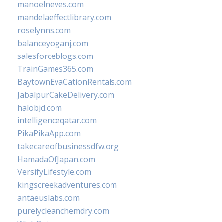
manoelneves.com
mandelaeffectlibrary.com
roselynns.com
balanceyoganj.com
salesforceblogs.com
TrainGames365.com
BaytownEvaCationRentals.com
JabalpurCakeDelivery.com
halobjd.com
intelligenceqatar.com
PikaPikaApp.com
takecareofbusinessdfw.org
HamadaOfJapan.com
VersifyLifestyle.com
kingscreekadventures.com
antaeuslabs.com
purelycleanchemdry.com