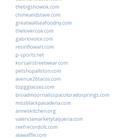
thebigshowok.com
chimeandstave.com
greatwallseafoodny.com
theloverose.com
gabriovoice.com
resinflowart.com
p-sports.net
korsairstreetwear.com
petshopallston.com
avenue26tacos.com
topgglasses.com
broadmoornailsspacoloradosprings.com
missblackpasadena.com
anneskitchen.org
valenciamarketytaqueria.com
reefrecordsllc.com
alawaffle.com