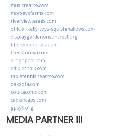
musicrearte.com
morseysfarms.com
riverviewtennis.com
official-kelly-toys-squishmallows.com
displaygardenonsuncrest.org
bbq-empire-usa.com
feedstoreva.com
drogopets.com
ediblechalk.com
tabletennisnearme.com
oaksofa.com
soultacohtx.com
capishcaps.com
gpsyfl.org
MEDIA PARTNER III