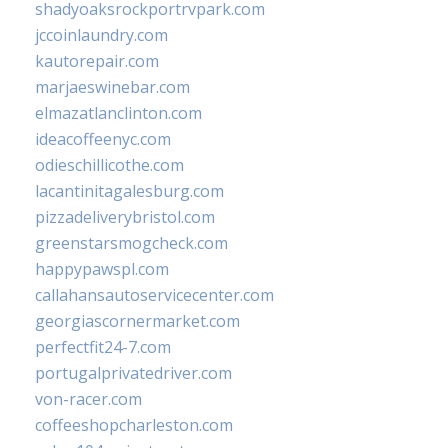
shadyoaksrockportrvpark.com
jccoinlaundry.com
kautorepair.com
marjaeswinebar.com
elmazatlanclinton.com
ideacoffeenyc.com
odieschillicothe.com
lacantinitagalesburg.com
pizzadeliverybristol.com
greenstarsmogcheck.com
happypawspl.com
callahansautoservicecenter.com
georgiascornermarket.com
perfectfit24-7.com
portugalprivatedriver.com
von-racer.com
coffeeshopcharleston.com