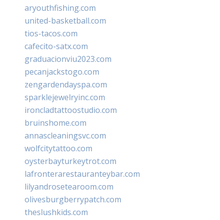
aryouthfishing.com
united-basketball.com
tios-tacos.com
cafecito-satx.com
graduacionviu2023.com
pecanjackstogo.com
zengardendayspa.com
sparklejewelryinc.com
ironcladtattoostudio.com
bruinshome.com
annascleaningsvc.com
wolfcitytattoo.com
oysterbayturkeytrot.com
lafronterarestauranteybar.com
lilyandrosetearoom.com
olivesburgberrypatch.com
theslushkids.com