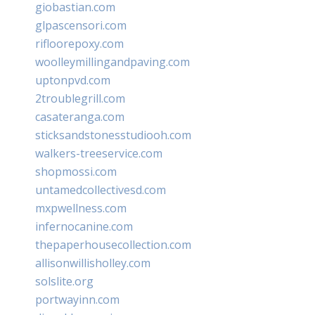
giobastian.com
glpascensori.com
rifloorepoxy.com
woolleymillingandpaving.com
uptonpvd.com
2troublegrill.com
casateranga.com
sticksandstonesstudiooh.com
walkers-treeservice.com
shopmossi.com
untamedcollectivesd.com
mxpwellness.com
infernocanine.com
thepaperhousecollection.com
allisonwillisholley.com
solslite.org
portwayinn.com