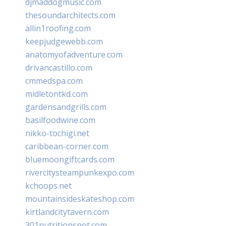
djmaddogmusic.com
thesoundarchitects.com
allin1roofing.com
keepjudgewebb.com
anatomyofadventure.com
drivancastillo.com
cmmedspa.com
midletontkd.com
gardensandgrills.com
basilfoodwine.com
nikko-tochigi.net
caribbean-corner.com
bluemoongiftcards.com
rivercitysteampunkexpo.com
kchoops.net
mountainsideskateshop.com
kirtlandcitytavern.com
301nutritionspot.com