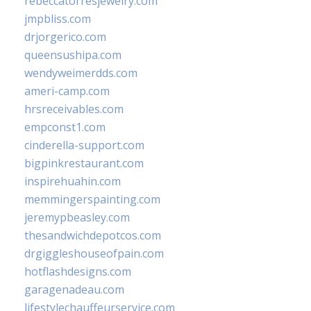
rebeccatorresjewelry.com
jmpbliss.com
drjorgerico.com
queensushipa.com
wendyweimerdds.com
ameri-camp.com
hrsreceivables.com
empconst1.com
cinderella-support.com
bigpinkrestaurant.com
inspirehuahin.com
memmingerspainting.com
jeremypbeasley.com
thesandwichdepotcos.com
drgiggleshouseofpain.com
hotflashdesigns.com
garagenadeau.com
lifestylechauffeurservice.com