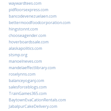
waywardtees.com
pidfloorsexpress.com
bancodevenezuelaen.com
bettermoodfoodcorporation.com
hingstonnt.com
chooseagender.com
hoverboardssale.com
alaskapolitics.com
stsmp.org
manoelneves.com
mandelaeffectlibrary.com
roselynns.com
balanceyoganj.com
salesforceblogs.com
TrainGames365.com
BaytownEvaCationRentals.com
JabalpurCakeDelivery.com