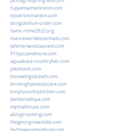
jannagrillspringfield.com
fujiyamacharleston.com
elpatronchardon.com
donglaishun-order.com
fiamc-rome2022.org
mariceworldessentials.com
lafisheriarestaurant.com
915jazzandmore.com
aguadulce-countryfair.com
jakehovis.com
bosswingsduluth.com
birminghamautocare.com
tonyscountrykitchen.com
jbellasnailspa.com
mychaihouse.com
alvisgrooming.com
thegeorginaestate.com
blythewoodseafood.com