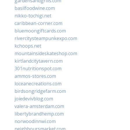
gardensandgrills.com
basilfoodwine.com
nikko-tochigi.net
caribbean-corner.com
bluemoongiftcards.com
rivercitysteampunkexpo.com
kchoops.net
mountainsideskateshop.com
kirtlandcitytavern.com
301nutritionspot.com
ammos-stores.com
loceanecreations.com
birdsongridgefarm.com
joiedevivblog.com
valera-amsterdam.com
libertybrandhemp.com
norwoodinnwi.com
neighboursmarket.com