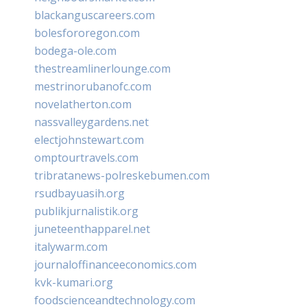
blackanguscareers.com
bolesfororegon.com
bodega-ole.com
thestreamlinerlounge.com
mestrinorubanofc.com
novelatherton.com
nassvalleygardens.net
electjohnstewart.com
omptourtravels.com
tribratanews-polreskebumen.com
rsudbayuasih.org
publikjurnalistik.org
juneteenthapparel.net
italywarm.com
journaloffinanceeconomics.com
kvk-kumari.org
foodscienceandtechnology.com