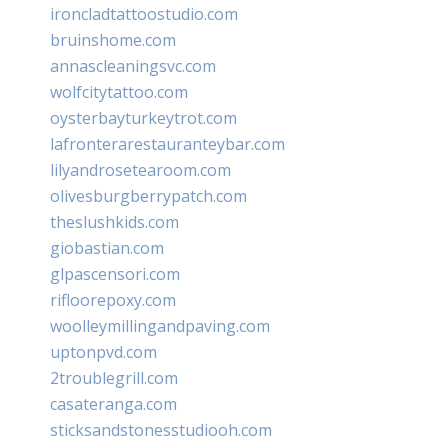
ironcladtattoostudio.com
bruinshome.com
annascleaningsvc.com
wolfcitytattoo.com
oysterbayturkeytrot.com
lafronterarestauranteybar.com
lilyandrosetearoom.com
olivesburgberrypatch.com
theslushkids.com
giobastian.com
glpascensori.com
rifloorepoxy.com
woolleymillingandpaving.com
uptonpvd.com
2troublegrill.com
casateranga.com
sticksandstonesstudiooh.com