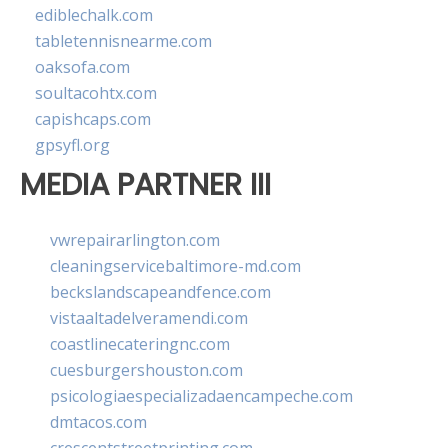
ediblechalk.com
tabletennisnearme.com
oaksofa.com
soultacohtx.com
capishcaps.com
gpsyfl.org
MEDIA PARTNER III
vwrepairarlington.com
cleaningservicebaltimore-md.com
beckslandscapeandfence.com
vistaaltadelveramendi.com
coastlinecateringnc.com
cuesburgershouston.com
psicologiaespecializadaencampeche.com
dmtacos.com
crescentstreetprinting.com