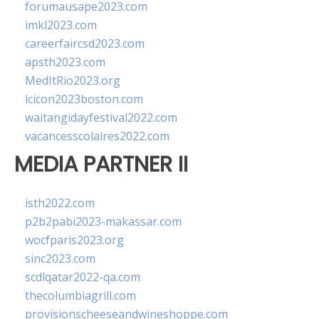
forumausape2023.com
imkl2023.com
careerfaircsd2023.com
apsth2023.com
MedItRio2023.org
lcicon2023boston.com
waitangidayfestival2022.com
vacancesscolaires2022.com
MEDIA PARTNER II
isth2022.com
p2b2pabi2023-makassar.com
wocfparis2023.org
sinc2023.com
scdlqatar2022-qa.com
thecolumbiagrill.com
provisionscheeseandwineshoppe.com