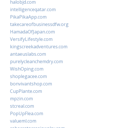
halobjd.com
intelligenceqatar.com
PikaPikaApp.com
takecareofbusinessdfw.org
HamadaOfJapan.com
VersifyLifestyle.com
kingscreekadventures.com
antaeuslabs.com
purelycleanchemdry.com
WishOping.com
shoplegacee.com
bonvivantshop.com
CupPlante.com
mpzin.com
stcreal.com
PopUpFlea.com
valueml.com