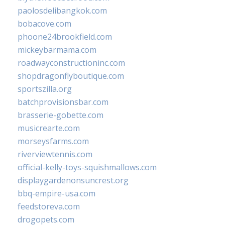
paolosdelibangkok.com
bobacove.com
phoone24brookfield.com
mickeybarmama.com
roadwayconstructioninc.com
shopdragonflyboutique.com
sportszilla.org
batchprovisionsbar.com
brasserie-gobette.com
musicrearte.com
morseysfarms.com
riverviewtennis.com
official-kelly-toys-squishmallows.com
displaygardenonsuncrest.org
bbq-empire-usa.com
feedstoreva.com
drogopets.com