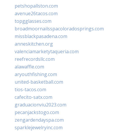
petshopallston.com
avenue26tacos.com
topgglasses.com
broadmoornailsspacoloradosprings.com
missblackpasadena.com
anneskitchen.org
valenciamarketytaqueria.com
reefrecordsllc.com
alawaffle.com
aryouthfishing.com
united-basketball.com
tios-tacos.com
cafecito-satx.com
graduacionviu2023.com
pecanjackstogo.com
zengardendayspa.com
sparklejewelryinc.com