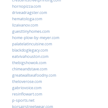
hornopizza.com
driveadragster.com
hematologa.com
lizaivanov.com
guesttinyhomes.com
home-plow-by-meyer.com
palatelatincuisine.com
blackdoglegacy.com
eatvivahouston.com
thebigshowok.com
chimeandstave.com
greatwallseafoodny.com
theloverose.com
gabriovoice.com
resinflowart.com
p-sports.net
korsairstreetwear.com