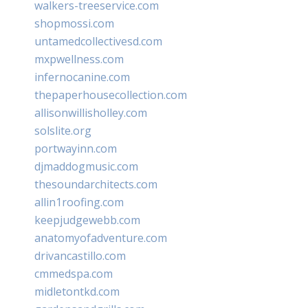
walkers-treeservice.com
shopmossi.com
untamedcollectivesd.com
mxpwellness.com
infernocanine.com
thepaperhousecollection.com
allisonwillisholley.com
solslite.org
portwayinn.com
djmaddogmusic.com
thesoundarchitects.com
allin1roofing.com
keepjudgewebb.com
anatomyofadventure.com
drivancastillo.com
cmmedspa.com
midletontkd.com