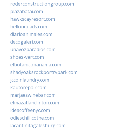
roderconstructiongroup.com
plazabatai.com
hawkscayresort.com
hellonquads.com
diarioanimales.com
decogaleri.com
unavozparadios.com
shoes-vert.com
elbotanicopanama.com
shadyoaksrockportrvpark.com
jccoinlaundry.com
kautorepair.com
marjaeswinebar.com
elmazatlanclinton.com
ideacoffeenyc.com
odieschillicothe.com
lacantinitagalesburg.com