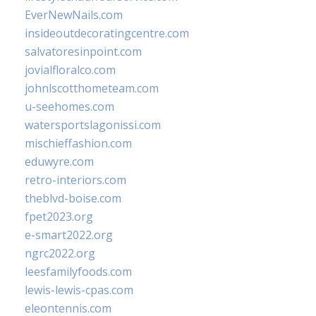
EverNewNails.com
insideoutdecoratingcentre.com
salvatoresinpoint.com
jovialfloralco.com
johnlscotthometeam.com
u-seehomes.com
watersportslagonissi.com
mischieffashion.com
eduwyre.com
retro-interiors.com
theblvd-boise.com
fpet2023.org
e-smart2022.org
ngrc2022.org
leesfamilyfoods.com
lewis-lewis-cpas.com
eleontennis.com