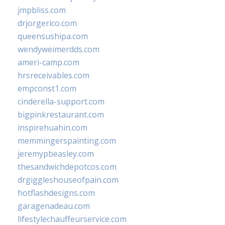
jmpbliss.com
drjorgerico.com
queensushipa.com
wendyweimerdds.com
ameri-camp.com
hrsreceivables.com
empconst1.com
cinderella-support.com
bigpinkrestaurant.com
inspirehuahin.com
memmingerspainting.com
jeremypbeasley.com
thesandwichdepotcos.com
drgiggleshouseofpain.com
hotflashdesigns.com
garagenadeau.com
lifestylechauffeurservice.com