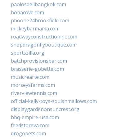
paolosdelibangkok.com
bobacove.com
phoone24brookfield.com
mickeybarmama.com
roadwayconstructioninc.com
shopdragonflyboutique.com
sportszilla.org
batchprovisionsbar.com
brasserie-gobette.com
musicrearte.com
morseysfarms.com
riverviewtennis.com
official-kelly-toys-squishmallows.com
displaygardenonsuncrest.org
bbq-empire-usa.com
feedstoreva.com
drogopets.com