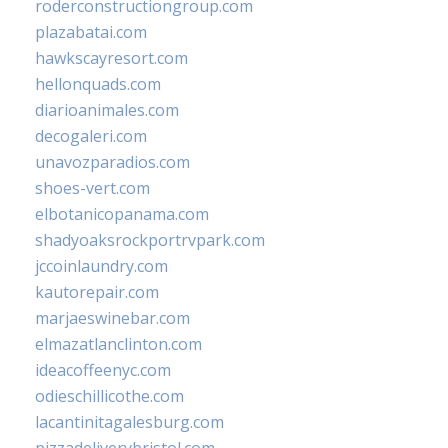
roderconstructiongroup.com
plazabatai.com
hawkscayresort.com
hellonquads.com
diarioanimales.com
decogaleri.com
unavozparadios.com
shoes-vert.com
elbotanicopanama.com
shadyoaksrockportrvpark.com
jccoinlaundry.com
kautorepair.com
marjaeswinebar.com
elmazatlanclinton.com
ideacoffeenyc.com
odieschillicothe.com
lacantinitagalesburg.com