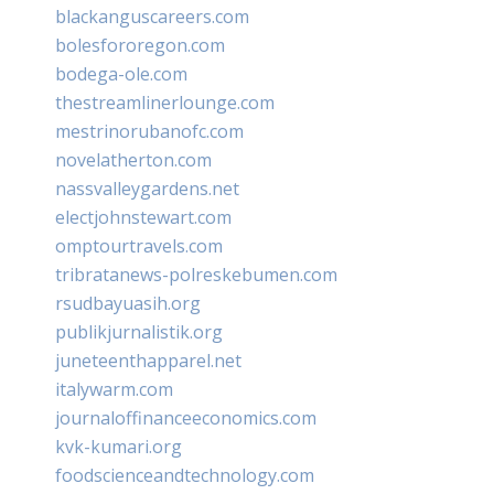
blackanguscareers.com
bolesfororegon.com
bodega-ole.com
thestreamlinerlounge.com
mestrinorubanofc.com
novelatherton.com
nassvalleygardens.net
electjohnstewart.com
omptourtravels.com
tribratanews-polreskebumen.com
rsudbayuasih.org
publikjurnalistik.org
juneteenthapparel.net
italywarm.com
journaloffinanceeconomics.com
kvk-kumari.org
foodscienceandtechnology.com