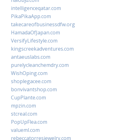
halobjd.com
intelligenceqatar.com
PikaPikaApp.com
takecareofbusinessdfw.org
HamadaOfJapan.com
VersifyLifestyle.com
kingscreekadventures.com
antaeuslabs.com
purelycleanchemdry.com
WishOping.com
shoplegacee.com
bonvivantshop.com
CupPlante.com
mpzin.com
stcreal.com
PopUpFlea.com
valueml.com
rebeccatorresjewelry.com