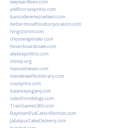
waywardtees.com
pidfloorsexpress.com
bancodevenezuelaen.com
bettermoodfoodcorporation.com
hingstonnt.com
chooseagender.com
hoverboardssale.com
alaskapolitics.com
stsmp.org
manoelneves.com
mandelaeffectlibrary.com
roselynns.com
balanceyoganj.com
salesforceblogs.com
TrainGames365.com
BaytownEvaCationRentals.com
JabalpurCakeDelivery.com