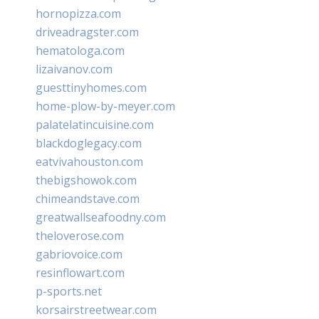
hornopizza.com
driveadragster.com
hematologa.com
lizaivanov.com
guesttinyhomes.com
home-plow-by-meyer.com
palatelatincuisine.com
blackdoglegacy.com
eatvivahouston.com
thebigshowok.com
chimeandstave.com
greatwallseafoodny.com
theloverose.com
gabriovoice.com
resinflowart.com
p-sports.net
korsairstreetwear.com