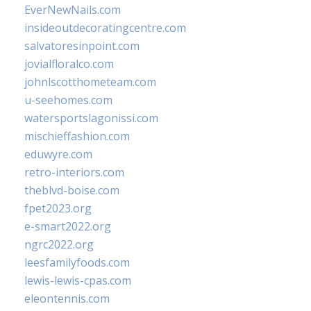
EverNewNails.com
insideoutdecoratingcentre.com
salvatoresinpoint.com
jovialfloralco.com
johnlscotthometeam.com
u-seehomes.com
watersportslagonissi.com
mischieffashion.com
eduwyre.com
retro-interiors.com
theblvd-boise.com
fpet2023.org
e-smart2022.org
ngrc2022.org
leesfamilyfoods.com
lewis-lewis-cpas.com
eleontennis.com