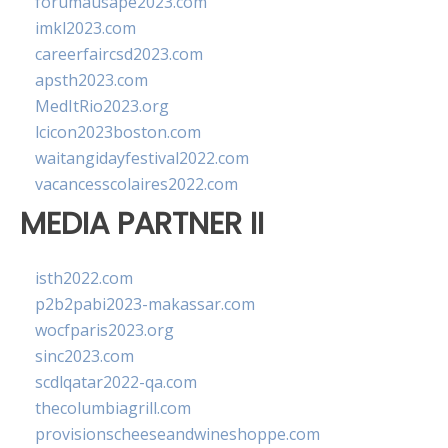
forumausape2023.com
imkl2023.com
careerfaircsd2023.com
apsth2023.com
MedItRio2023.org
lcicon2023boston.com
waitangidayfestival2022.com
vacancesscolaires2022.com
MEDIA PARTNER II
isth2022.com
p2b2pabi2023-makassar.com
wocfparis2023.org
sinc2023.com
scdlqatar2022-qa.com
thecolumbiagrill.com
provisionscheeseandwineshoppe.com