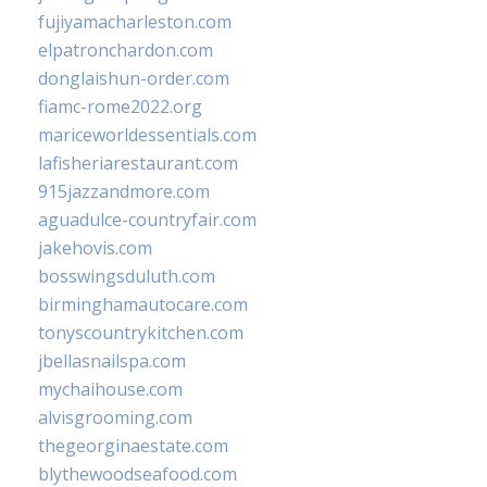
fujiyamacharleston.com
elpatronchardon.com
donglaishun-order.com
fiamc-rome2022.org
mariceworldessentials.com
lafisheriarestaurant.com
915jazzandmore.com
aguadulce-countryfair.com
jakehovis.com
bosswingsduluth.com
birminghamautocare.com
tonyscountrykitchen.com
jbellasnailspa.com
mychaihouse.com
alvisgrooming.com
thegeorginaestate.com
blythewoodseafood.com