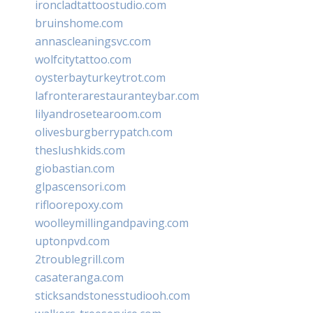
ironcladtattoostudio.com
bruinshome.com
annascleaningsvc.com
wolfcitytattoo.com
oysterbayturkeytrot.com
lafronterarestauranteybar.com
lilyandrosetearoom.com
olivesburgberrypatch.com
theslushkids.com
giobastian.com
glpascensori.com
rifloorepoxy.com
woolleymillingandpaving.com
uptonpvd.com
2troublegrill.com
casateranga.com
sticksandstonesstudiooh.com