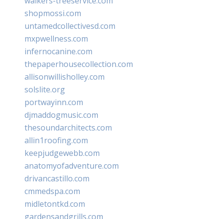
walkers-treeservice.com
shopmossi.com
untamedcollectivesd.com
mxpwellness.com
infernocanine.com
thepaperhousecollection.com
allisonwillisholley.com
solslite.org
portwayinn.com
djmaddogmusic.com
thesoundarchitects.com
allin1roofing.com
keepjudgewebb.com
anatomyofadventure.com
drivancastillo.com
cmmedspa.com
midletontkd.com
gardensandgrills.com