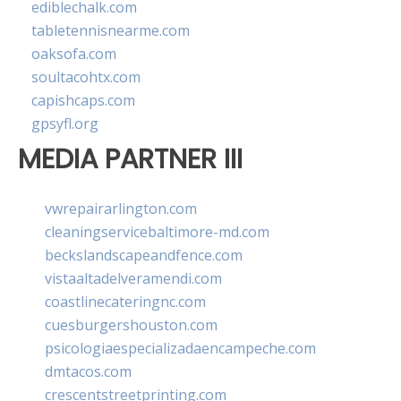
ediblechalk.com
tabletennisnearme.com
oaksofa.com
soultacohtx.com
capishcaps.com
gpsyfl.org
MEDIA PARTNER III
vwrepairarlington.com
cleaningservicebaltimore-md.com
beckslandscapeandfence.com
vistaaltadelveramendi.com
coastlinecateringnc.com
cuesburgershouston.com
psicologiaespecializadaencampeche.com
dmtacos.com
crescentstreetprinting.com