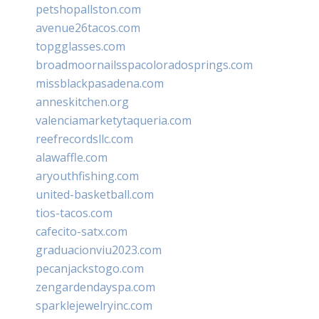
petshopallston.com
avenue26tacos.com
topgglasses.com
broadmoornailsspacoloradosprings.com
missblackpasadena.com
anneskitchen.org
valenciamarketytaqueria.com
reefrecordsllc.com
alawaffle.com
aryouthfishing.com
united-basketball.com
tios-tacos.com
cafecito-satx.com
graduacionviu2023.com
pecanjackstogo.com
zengardendayspa.com
sparklejewelryinc.com