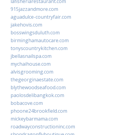
lafisheriarestaurant.com
915jazzandmore.com
aguadulce-countryfair.com
jakehovis.com
bosswingsduluth.com
birminghamautocare.com
tonyscountrykitchen.com
jbellasnailspa.com
mychaihouse.com
alvisgrooming.com
thegeorginaestate.com
blythewoodseafood.com
paolosdelibangkok.com
bobacove.com
phoone24brookfield.com
mickeybarmama.com
roadwayconstructioninc.com
shopdragonflyboutique.com