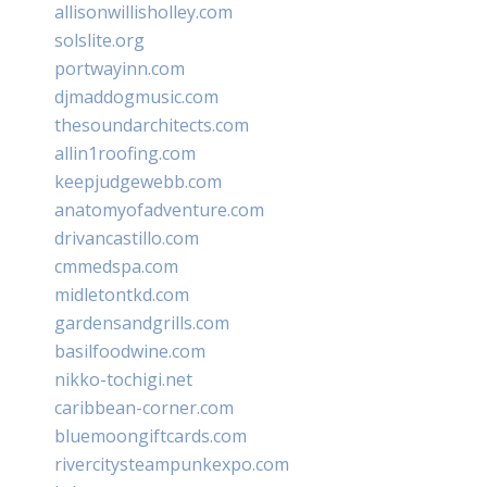
allisonwillisholley.com
solslite.org
portwayinn.com
djmaddogmusic.com
thesoundarchitects.com
allin1roofing.com
keepjudgewebb.com
anatomyofadventure.com
drivancastillo.com
cmmedspa.com
midletontkd.com
gardensandgrills.com
basilfoodwine.com
nikko-tochigi.net
caribbean-corner.com
bluemoongiftcards.com
rivercitysteampunkexpo.com