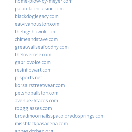
home-plow-by-meyer.com
palatelatincuisine.com
blackdoglegacy.com
eatvivahouston.com
thebigshowok.com
chimeandstave.com
greatwallseafoodny.com
theloverose.com
gabriovoice.com
resinflowart.com
p-sports.net
korsairstreetwear.com
petshopallston.com
avenue26tacos.com
topgglasses.com
broadmoornailsspacoloradosprings.com
missblackpasadena.com
anneskitchen.org