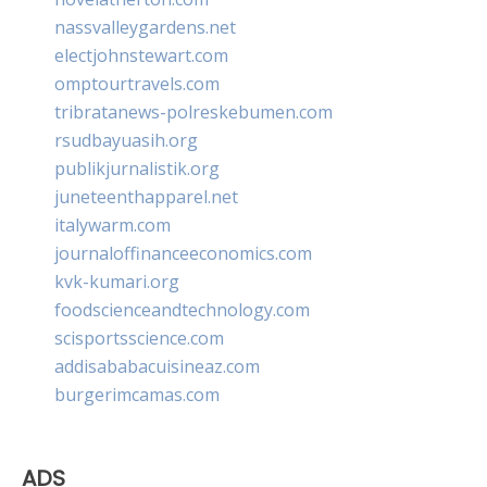
nassvalleygardens.net
electjohnstewart.com
omptourtravels.com
tribratanews-polreskebumen.com
rsudbayuasih.org
publikjurnalistik.org
juneteenthapparel.net
italywarm.com
journaloffinanceeconomics.com
kvk-kumari.org
foodscienceandtechnology.com
scisportsscience.com
addisababacuisineaz.com
burgerimcamas.com
ADS