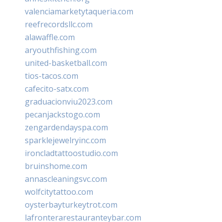
valenciamarketytaqueria.com
reefrecordsllc.com
alawaffle.com
aryouthfishing.com
united-basketball.com
tios-tacos.com
cafecito-satx.com
graduacionviu2023.com
pecanjackstogo.com
zengardendayspa.com
sparklejewelryinc.com
ironcladtattoostudio.com
bruinshome.com
annascleaningsvc.com
wolfcitytattoo.com
oysterbayturkeytrot.com
lafronterarestauranteybar.com