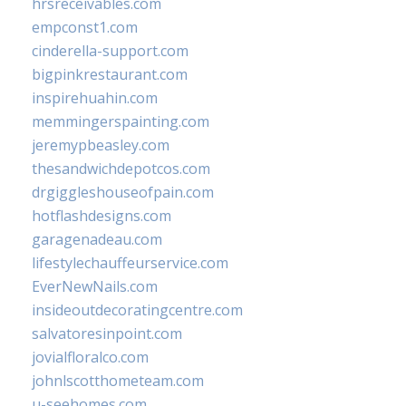
hrsreceivables.com
empconst1.com
cinderella-support.com
bigpinkrestaurant.com
inspirehuahin.com
memmingerspainting.com
jeremypbeasley.com
thesandwichdepotcos.com
drgiggleshouseofpain.com
hotflashdesigns.com
garagenadeau.com
lifestylechauffeurservice.com
EverNewNails.com
insideoutdecoratingcentre.com
salvatoresinpoint.com
jovialfloralco.com
johnlscotthometeam.com
u-seehomes.com