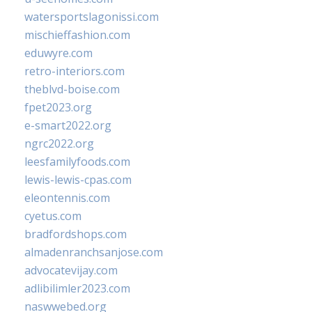
watersportslagonissi.com
mischieffashion.com
eduwyre.com
retro-interiors.com
theblvd-boise.com
fpet2023.org
e-smart2022.org
ngrc2022.org
leesfamilyfoods.com
lewis-lewis-cpas.com
eleontennis.com
cyetus.com
bradfordshops.com
almadenranchsanjose.com
advocatevijay.com
adlibilimler2023.com
naswwebed.org