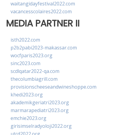
waitangidayfestival2022.com
vacancesscolaires2022.com
MEDIA PARTNER II
isth2022.com
p2b2pabi2023-makassar.com
wocfparis2023.org
sinc2023.com
scdlqatar2022-qa.com
thecolumbiagrill.com
provisionscheeseandwineshoppe.com
khedi2023.org
akademikgeriatri2023.org
marmarapediatri2023.org
emchie2023.org
girisimselradyoloji2022.org
utcd2022.org