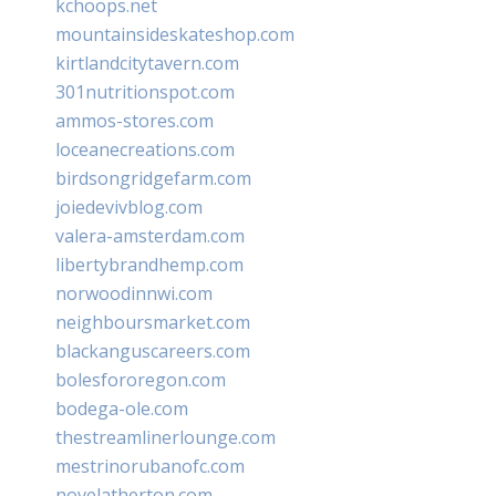
kchoops.net
mountainsideskateshop.com
kirtlandcitytavern.com
301nutritionspot.com
ammos-stores.com
loceanecreations.com
birdsongridgefarm.com
joiedevivblog.com
valera-amsterdam.com
libertybrandhemp.com
norwoodinnwi.com
neighboursmarket.com
blackanguscareers.com
bolesfororegon.com
bodega-ole.com
thestreamlinerlounge.com
mestrinorubanofc.com
novelatherton.com