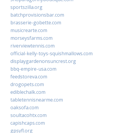
sportszilla.org
batchprovisionsbar.com
brasserie-gobette.com
musicrearte.com
morseysfarms.com
riverviewtennis.com
official-kelly-toys-squishmallows.com
displaygardenonsuncrest.org
bbq-empire-usa.com
feedstoreva.com
drogopets.com
ediblechalk.com
tabletennisnearme.com
oaksofa.com
soultacohtx.com
capishcaps.com
gpsyfl.org