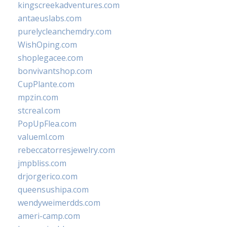
kingscreekadventures.com
antaeuslabs.com
purelycleanchemdry.com
WishOping.com
shoplegacee.com
bonvivantshop.com
CupPlante.com
mpzin.com
stcreal.com
PopUpFlea.com
valueml.com
rebeccatorresjewelry.com
jmpbliss.com
drjorgerico.com
queensushipa.com
wendyweimerdds.com
ameri-camp.com