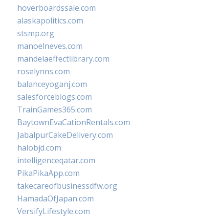
hoverboardssale.com
alaskapolitics.com
stsmp.org
manoelneves.com
mandelaeffectlibrary.com
roselynns.com
balanceyoganj.com
salesforceblogs.com
TrainGames365.com
BaytownEvaCationRentals.com
JabalpurCakeDelivery.com
halobjd.com
intelligenceqatar.com
PikaPikaApp.com
takecareofbusinessdfw.org
HamadaOfJapan.com
VersifyLifestyle.com