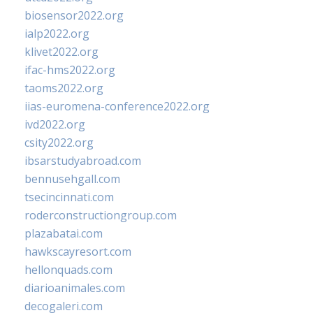
biosensor2022.org
ialp2022.org
klivet2022.org
ifac-hms2022.org
taoms2022.org
iias-euromena-conference2022.org
ivd2022.org
csity2022.org
ibsarstudyabroad.com
bennusehgall.com
tsecincinnati.com
roderconstructiongroup.com
plazabatai.com
hawkscayresort.com
hellonquads.com
diarioanimales.com
decogaleri.com