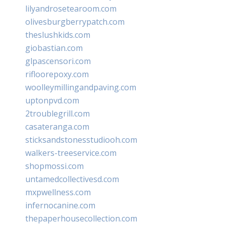
lilyandrosetearoom.com
olivesburgberrypatch.com
theslushkids.com
giobastian.com
glpascensori.com
rifloorepoxy.com
woolleymillingandpaving.com
uptonpvd.com
2troublegrill.com
casateranga.com
sticksandstonesstudiooh.com
walkers-treeservice.com
shopmossi.com
untamedcollectivesd.com
mxpwellness.com
infernocanine.com
thepaperhousecollection.com