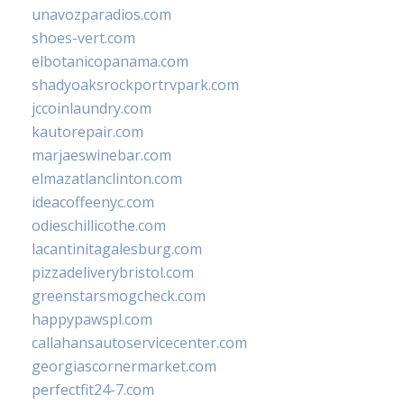
unavozparadios.com
shoes-vert.com
elbotanicopanama.com
shadyoaksrockportrvpark.com
jccoinlaundry.com
kautorepair.com
marjaeswinebar.com
elmazatlanclinton.com
ideacoffeenyc.com
odieschillicothe.com
lacantinitagalesburg.com
pizzadeliverybristol.com
greenstarsmogcheck.com
happypawspl.com
callahansautoservicecenter.com
georgiascornermarket.com
perfectfit24-7.com