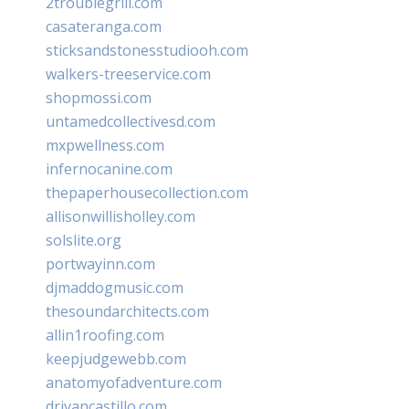
2troublegrill.com
casateranga.com
sticksandstonesstudiooh.com
walkers-treeservice.com
shopmossi.com
untamedcollectivesd.com
mxpwellness.com
infernocanine.com
thepaperhousecollection.com
allisonwillisholley.com
solslite.org
portwayinn.com
djmaddogmusic.com
thesoundarchitects.com
allin1roofing.com
keepjudgewebb.com
anatomyofadventure.com
drivancastillo.com