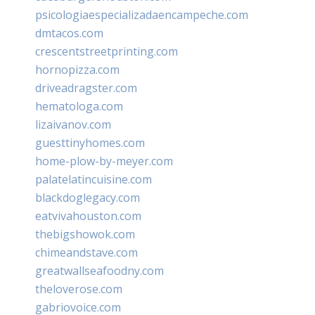
psicologiaespecializadaencampeche.com
dmtacos.com
crescentstreetprinting.com
hornopizza.com
driveadragster.com
hematologa.com
lizaivanov.com
guesttinyhomes.com
home-plow-by-meyer.com
palatelatincuisine.com
blackdoglegacy.com
eatvivahouston.com
thebigshowok.com
chimeandstave.com
greatwallseafoodny.com
theloverose.com
gabriovoice.com