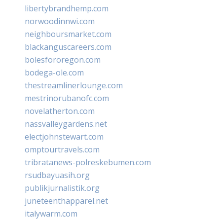
libertybrandhemp.com
norwoodinnwi.com
neighboursmarket.com
blackanguscareers.com
bolesfororegon.com
bodega-ole.com
thestreamlinerlounge.com
mestrinorubanofc.com
novelatherton.com
nassvalleygardens.net
electjohnstewart.com
omptourtravels.com
tribratanews-polreskebumen.com
rsudbayuasih.org
publikjurnalistik.org
juneteenthapparel.net
italywarm.com