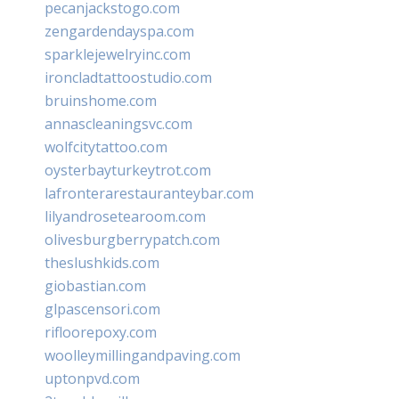
pecanjackstogo.com
zengardendayspa.com
sparklejewelryinc.com
ironcladtattoostudio.com
bruinshome.com
annascleaningsvc.com
wolfcitytattoo.com
oysterbayturkeytrot.com
lafronterarestauranteybar.com
lilyandrosetearoom.com
olivesburgberrypatch.com
theslushkids.com
giobastian.com
glpascensori.com
rifloorepoxy.com
woolleymillingandpaving.com
uptonpvd.com