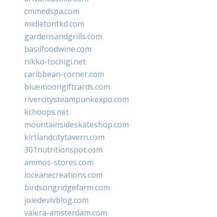
cmmedspa.com
midletontkd.com
gardensandgrills.com
basilfoodwine.com
nikko-tochigi.net
caribbean-corner.com
bluemoongiftcards.com
rivercitysteampunkexpo.com
kchoops.net
mountainsideskateshop.com
kirtlandcitytavern.com
301nutritionspot.com
ammos-stores.com
loceanecreations.com
birdsongridgefarm.com
joiedevivblog.com
valera-amsterdam.com