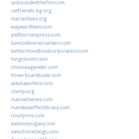
unboundedthefilm.com
catfriends-bg.org
marianlives.org
waywardtees.com
pidfloorsexpress.com
bancodevenezuelaen.com
bettermoodfoodcorporation.com
hingstonnt.com
chooseagender.com
hoverboardssale.com
alaskapolitics.com
stsmp.org
manoelneves.com
mandelaeffectlibrary.com
roselynns.com
balanceyoganj.com
salesforceblogs.com