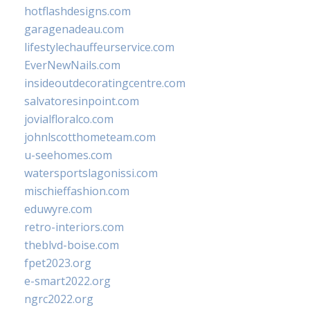
hotflashdesigns.com
garagenadeau.com
lifestylechauffeurservice.com
EverNewNails.com
insideoutdecoratingcentre.com
salvatoresinpoint.com
jovialfloralco.com
johnlscotthometeam.com
u-seehomes.com
watersportslagonissi.com
mischieffashion.com
eduwyre.com
retro-interiors.com
theblvd-boise.com
fpet2023.org
e-smart2022.org
ngrc2022.org