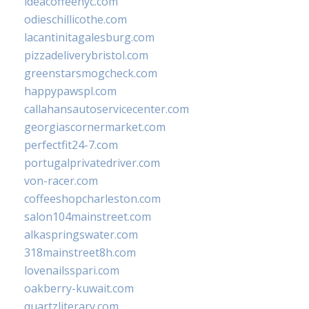
ideacoffeenyc.com
odieschillicothe.com
lacantinitagalesburg.com
pizzadeliverybristol.com
greenstarsmogcheck.com
happypawspl.com
callahansautoservicecenter.com
georgiascornermarket.com
perfectfit24-7.com
portugalprivatedriver.com
von-racer.com
coffeeshopcharleston.com
salon104mainstreet.com
alkaspringswater.com
318mainstreet8h.com
lovenailsspari.com
oakberry-kuwait.com
quartzliterary.com