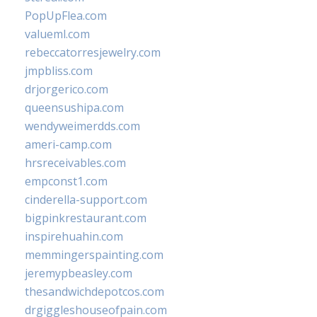
PopUpFlea.com
valueml.com
rebeccatorresjewelry.com
jmpbliss.com
drjorgerico.com
queensushipa.com
wendyweimerdds.com
ameri-camp.com
hrsreceivables.com
empconst1.com
cinderella-support.com
bigpinkrestaurant.com
inspirehuahin.com
memmingerspainting.com
jeremypbeasley.com
thesandwichdepotcos.com
drgiggleshouseofpain.com