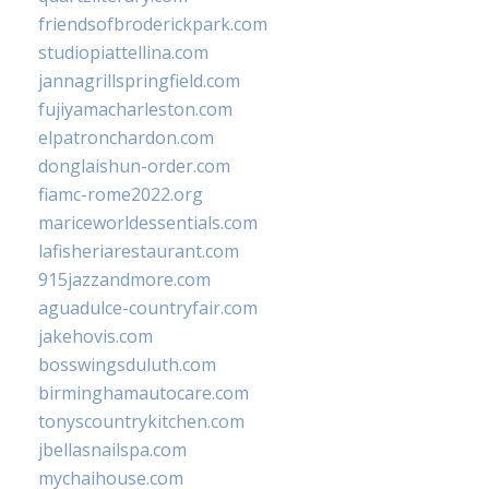
friendsofbroderickpark.com
studiopiattellina.com
jannagrillspringfield.com
fujiyamacharleston.com
elpatronchardon.com
donglaishun-order.com
fiamc-rome2022.org
mariceworldessentials.com
lafisheriarestaurant.com
915jazzandmore.com
aguadulce-countryfair.com
jakehovis.com
bosswingsduluth.com
birminghamautocare.com
tonyscountrykitchen.com
jbellasnailspa.com
mychaihouse.com