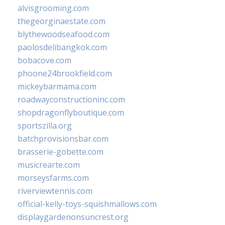
alvisgrooming.com
thegeorginaestate.com
blythewoodseafood.com
paolosdelibangkok.com
bobacove.com
phoone24brookfield.com
mickeybarmama.com
roadwayconstructioninc.com
shopdragonflyboutique.com
sportszilla.org
batchprovisionsbar.com
brasserie-gobette.com
musicrearte.com
morseysfarms.com
riverviewtennis.com
official-kelly-toys-squishmallows.com
displaygardenonsuncrest.org