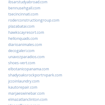
ibsarstudyabroad.com
bennusehgall.com
tsecincinnati.com
roderconstructiongroup.com
plazabatai.com
hawkscayresort.com
hellonquads.com
diarioanimales.com
decogaleri.com
unavozparadios.com
shoes-vert.com
elbotanicopanama.com
shadyoaksrockportrvpark.com
jccoinlaundry.com
kautorepair.com
marjaeswinebar.com
elmazatlanclinton.com