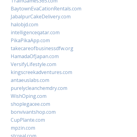
TrainGames365.com
BaytownEvaCationRentals.com
JabalpurCakeDelivery.com
halobjd.com
intelligenceqatar.com
PikaPikaApp.com
takecareofbusinessdfw.org
HamadaOfJapan.com
VersifyLifestyle.com
kingscreekadventures.com
antaeuslabs.com
purelycleanchemdry.com
WishOping.com
shoplegacee.com
bonvivantshop.com
CupPlante.com
mpzin.com
stcreal.com