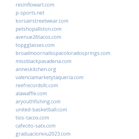
resinflowart.com
p-sports.net
korsairstreetwear.com
petshopallston.com
avenue26tacos.com
topgglasses.com
broadmoornailsspacoloradosprings.com
missblackpasadena.com
anneskitchen.org
valenciamarketytaqueria.com
reefrecordsllc.com
alawaffle.com
aryouthfishing.com
united-basketball.com
tios-tacos.com
cafecito-satx.com
graduacionviu2023.com