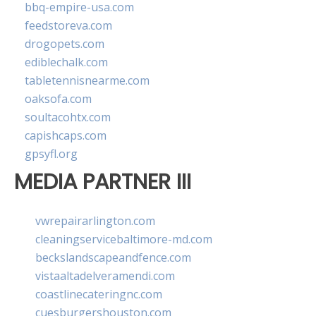
bbq-empire-usa.com
feedstoreva.com
drogopets.com
ediblechalk.com
tabletennisnearme.com
oaksofa.com
soultacohtx.com
capishcaps.com
gpsyfl.org
MEDIA PARTNER III
vwrepairarlington.com
cleaningservicebaltimore-md.com
beckslandscapeandfence.com
vistaaltadelveramendi.com
coastlinecateringnc.com
cuesburgershouston.com