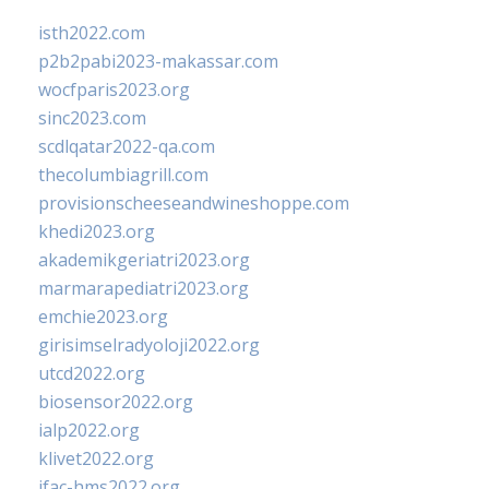
isth2022.com
p2b2pabi2023-makassar.com
wocfparis2023.org
sinc2023.com
scdlqatar2022-qa.com
thecolumbiagrill.com
provisionscheeseandwineshoppe.com
khedi2023.org
akademikgeriatri2023.org
marmarapediatri2023.org
emchie2023.org
girisimselradyoloji2022.org
utcd2022.org
biosensor2022.org
ialp2022.org
klivet2022.org
ifac-hms2022.org