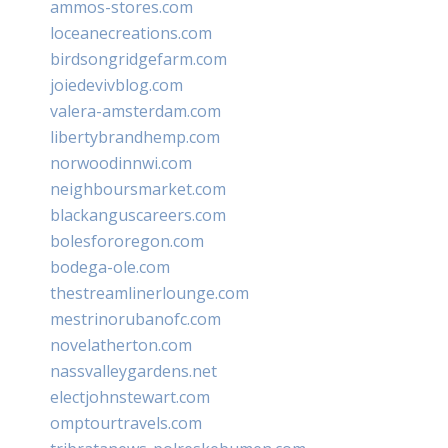
ammos-stores.com
loceanecreations.com
birdsongridgefarm.com
joiedevivblog.com
valera-amsterdam.com
libertybrandhemp.com
norwoodinnwi.com
neighboursmarket.com
blackanguscareers.com
bolesfororegon.com
bodega-ole.com
thestreamlinerlounge.com
mestrinorubanofc.com
novelatherton.com
nassvalleygardens.net
electjohnstewart.com
omptourtravels.com