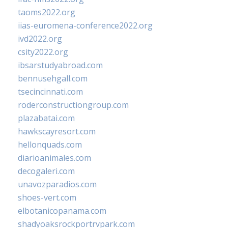
taoms2022.org
iias-euromena-conference2022.org
ivd2022.org
csity2022.org
ibsarstudyabroad.com
bennusehgall.com
tsecincinnati.com
roderconstructiongroup.com
plazabatai.com
hawkscayresort.com
hellonquads.com
diarioanimales.com
decogaleri.com
unavozparadios.com
shoes-vert.com
elbotanicopanama.com
shadyoaksrockportrvpark.com