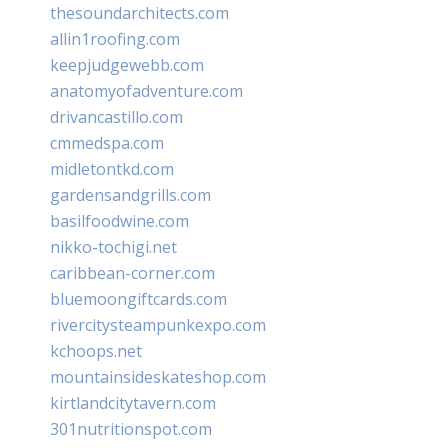
thesoundarchitects.com
allin1roofing.com
keepjudgewebb.com
anatomyofadventure.com
drivancastillo.com
cmmedspa.com
midletontkd.com
gardensandgrills.com
basilfoodwine.com
nikko-tochigi.net
caribbean-corner.com
bluemoongiftcards.com
rivercitysteampunkexpo.com
kchoops.net
mountainsideskateshop.com
kirtlandcitytavern.com
301nutritionspot.com