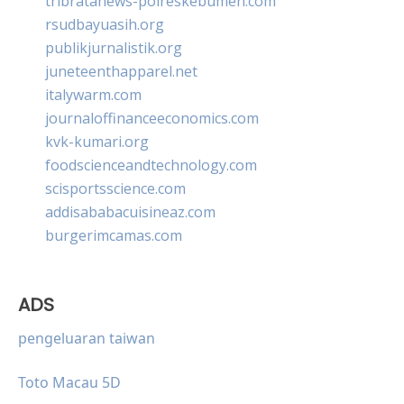
tribratanews-polreskebumen.com
rsudbayuasih.org
publikjurnalistik.org
juneteenthapparel.net
italywarm.com
journaloffinanceeconomics.com
kvk-kumari.org
foodscienceandtechnology.com
scisportsscience.com
addisababacuisineaz.com
burgerimcamas.com
ADS
pengeluaran taiwan
Toto Macau 5D