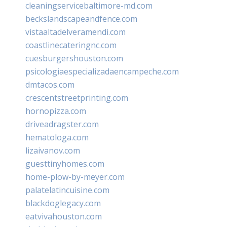
cleaningservicebaltimore-md.com
beckslandscapeandfence.com
vistaaltadelveramendi.com
coastlinecateringnc.com
cuesburgershouston.com
psicologiaespecializadaencampeche.com
dmtacos.com
crescentstreetprinting.com
hornopizza.com
driveadragster.com
hematologa.com
lizaivanov.com
guesttinyhomes.com
home-plow-by-meyer.com
palatelatincuisine.com
blackdoglegacy.com
eatvivahouston.com