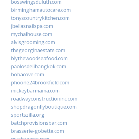
bosswingsduluth.com
birminghamautocare.com
tonyscountrykitchen.com
jbellasnailspa.com
mychaihouse.com
alvisgrooming.com
thegeorginaestate.com
blythewoodseafood.com
paolosdelibangkok.com
bobacove.com
phoone24brookfield.com
mickeybarmama.com
roadwayconstructioninc.com
shopdragonflyboutique.com
sportszilla.org
batchprovisionsbar.com
brasserie-gobette.com