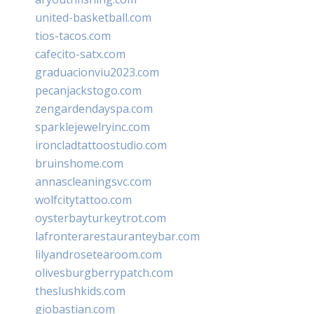
united-basketball.com
tios-tacos.com
cafecito-satx.com
graduacionviu2023.com
pecanjackstogo.com
zengardendayspa.com
sparklejewelryinc.com
ironcladtattoostudio.com
bruinshome.com
annascleaningsvc.com
wolfcitytattoo.com
oysterbayturkeytrot.com
lafronterarestauranteybar.com
lilyandrosetearoom.com
olivesburgberrypatch.com
theslushkids.com
giobastian.com