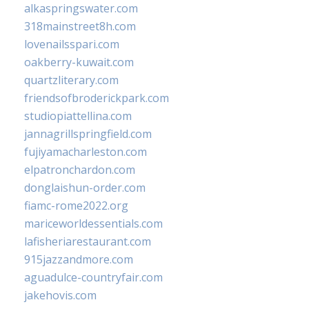
alkaspringswater.com
318mainstreet8h.com
lovenailsspari.com
oakberry-kuwait.com
quartzliterary.com
friendsofbroderickpark.com
studiopiattellina.com
jannagrillspringfield.com
fujiyamacharleston.com
elpatronchardon.com
donglaishun-order.com
fiamc-rome2022.org
mariceworldessentials.com
lafisheriarestaurant.com
915jazzandmore.com
aguadulce-countryfair.com
jakehovis.com