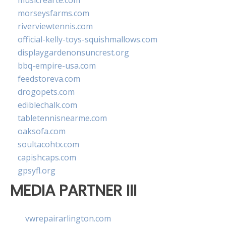
musicrearte.com
morseysfarms.com
riverviewtennis.com
official-kelly-toys-squishmallows.com
displaygardenonsuncrest.org
bbq-empire-usa.com
feedstoreva.com
drogopets.com
ediblechalk.com
tabletennisnearme.com
oaksofa.com
soultacohtx.com
capishcaps.com
gpsyfl.org
MEDIA PARTNER III
vwrepairarlington.com