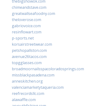
thebigshowok.com
chimeandstave.com
greatwallseafoodny.com
theloverose.com
gabriovoice.com
resinflowart.com
p-sports.net
korsairstreetwear.com
petshopallston.com
avenue26tacos.com
topgglasses.com
broadmoornailsspacoloradosprings.com
missblackpasadena.com
anneskitchen.org
valenciamarketytaqueria.com
reefrecordsllc.com
alawaffle.com
aryouthfishing.com