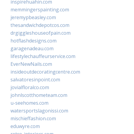
inspirehuahin.com
memmingerspainting.com
jeremypbeasley.com
thesandwichdepotcos.com
drgiggleshouseofpain.com
hotflashdesigns.com
garagenadeau.com
lifestylechauffeurservice.com
EverNewNails.com
insideoutdecoratingcentre.com
salvatoresinpoint.com
jovialfloralco.com
johnlscotthometeam.com
u-seehomes.com
watersportslagonissi.com
mischieffashion.com
eduwyre.com