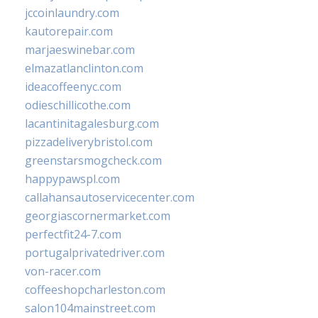
jccoinlaundry.com
kautorepair.com
marjaeswinebar.com
elmazatlanclinton.com
ideacoffeenyc.com
odieschillicothe.com
lacantinitagalesburg.com
pizzadeliverybristol.com
greenstarsmogcheck.com
happypawspl.com
callahansautoservicecenter.com
georgiascornermarket.com
perfectfit24-7.com
portugalprivatedriver.com
von-racer.com
coffeeshopcharleston.com
salon104mainstreet.com