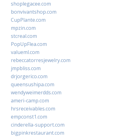
shoplegacee.com
bonvivantshop.com
CupPlante.com
mpzin.com
stcreal.com
PopUpFlea.com
valueml.com
rebeccatorresjewelry.com
jmpbliss.com
drjorgerico.com
queensushipa.com
wendyweimerdds.com
ameri-camp.com
hrsreceivables.com
empconst1.com
cinderella-support.com
bigpinkrestaurant.com