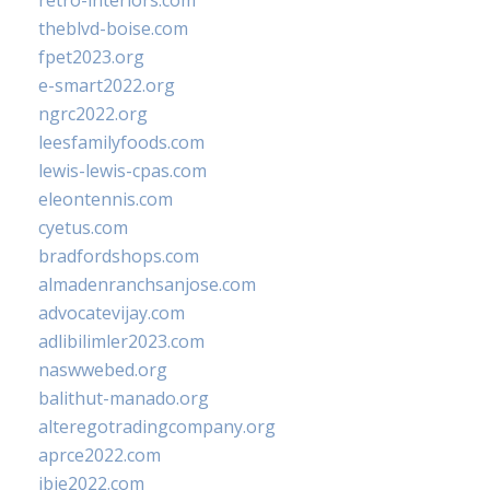
retro-interiors.com
theblvd-boise.com
fpet2023.org
e-smart2022.org
ngrc2022.org
leesfamilyfoods.com
lewis-lewis-cpas.com
eleontennis.com
cyetus.com
bradfordshops.com
almadenranchsanjose.com
advocatevijay.com
adlibilimler2023.com
naswwebed.org
balithut-manado.org
alteregotradingcompany.org
aprce2022.com
ibie2022.com