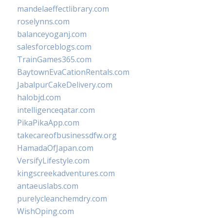
mandelaeffectlibrary.com
roselynns.com
balanceyoganj.com
salesforceblogs.com
TrainGames365.com
BaytownEvaCationRentals.com
JabalpurCakeDelivery.com
halobjd.com
intelligenceqatar.com
PikaPikaApp.com
takecareofbusinessdfw.org
HamadaOfJapan.com
VersifyLifestyle.com
kingscreekadventures.com
antaeuslabs.com
purelycleanchemdry.com
WishOping.com