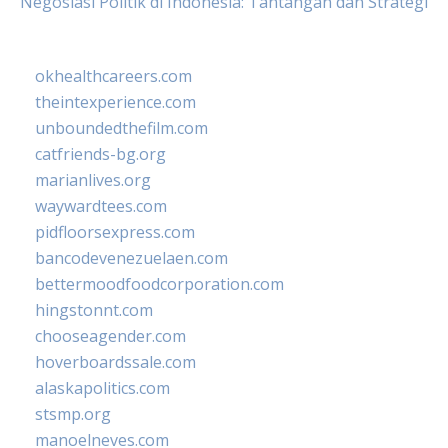
Negosiasi Politik di Indonesia: Tantangan dan Strategi
okhealthcareers.com
theintexperience.com
unboundedthefilm.com
catfriends-bg.org
marianlives.org
waywardtees.com
pidfloorsexpress.com
bancodevenezuelaen.com
bettermoodfoodcorporation.com
hingstonnt.com
chooseagender.com
hoverboardssale.com
alaskapolitics.com
stsmp.org
manoelneves.com