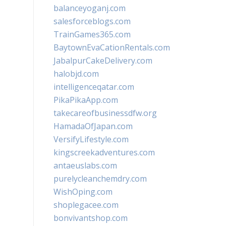
balanceyoganj.com
salesforceblogs.com
TrainGames365.com
BaytownEvaCationRentals.com
JabalpurCakeDelivery.com
halobjd.com
intelligenceqatar.com
PikaPikaApp.com
takecareofbusinessdfw.org
HamadaOfJapan.com
VersifyLifestyle.com
kingscreekadventures.com
antaeuslabs.com
purelycleanchemdry.com
WishOping.com
shoplegacee.com
bonvivantshop.com