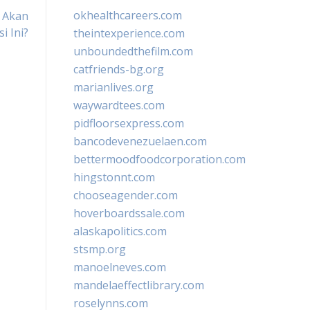
okhealthcareers.com
g Akan
i Ini?
theintexperience.com
unboundedthefilm.com
catfriends-bg.org
marianlives.org
waywardtees.com
pidfloorsexpress.com
bancodevenezuelaen.com
bettermoodfoodcorporation.com
hingstonnt.com
chooseagender.com
hoverboardssale.com
alaskapolitics.com
stsmp.org
manoelneves.com
mandelaeffectlibrary.com
roselynns.com