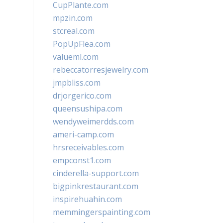
CupPlante.com
mpzin.com
stcreal.com
PopUpFlea.com
valueml.com
rebeccatorresjewelry.com
jmpbliss.com
drjorgerico.com
queensushipa.com
wendyweimerdds.com
ameri-camp.com
hrsreceivables.com
empconst1.com
cinderella-support.com
bigpinkrestaurant.com
inspirehuahin.com
memmingerspainting.com