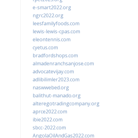
e-smart2022.org
ngrc2022.org
leesfamilyfoods.com
lewis-lewis-cpas.com
eleontennis.com
cyetus.com
bradfordshops.com
almadenranchsanjose.com
advocatevijay.com
adlibilimler2023.com
naswwebed.org
balithut-manado.org
alteregotradingcompany.org
aprce2022.com
ibie2022.com
sbcc-2022.com
AngolaOilAndGas2022.com