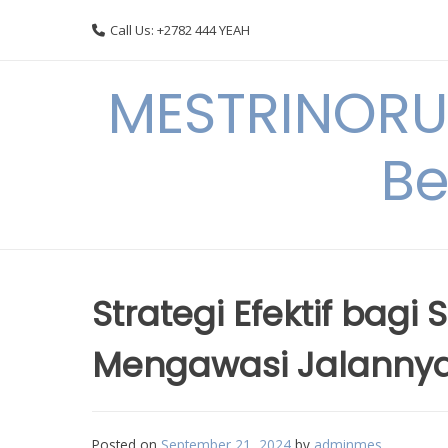
Skip
Call Us: +2782 444 YEAH
to
content
MESTRINORU
Be
Strategi Efektif bagi
Mengawasi Jalannya
Posted on
September 21, 2024
by
adminmes