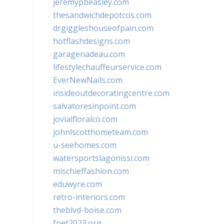
jeremypbeasley.com
thesandwichdepotcos.com
drgiggleshouseofpain.com
hotflashdesigns.com
garagenadeau.com
lifestylechauffeurservice.com
EverNewNails.com
insideoutdecoratingcentre.com
salvatoresinpoint.com
jovialfloralco.com
johnlscotthometeam.com
u-seehomes.com
watersportslagonissi.com
mischieffashion.com
eduwyre.com
retro-interiors.com
theblvd-boise.com
fpet2023.org