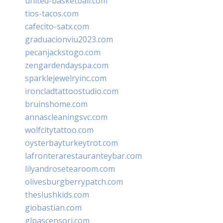
united-basketball.com
tios-tacos.com
cafecito-satx.com
graduacionviu2023.com
pecanjackstogo.com
zengardendayspa.com
sparklejewelryinc.com
ironcladtattoostudio.com
bruinshome.com
annascleaningsvc.com
wolfcitytattoo.com
oysterbayturkeytrot.com
lafronterarestauranteybar.com
lilyandrosetearoom.com
olivesburgberrypatch.com
theslushkids.com
giobastian.com
glpascensori.com