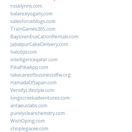
roselynns.com
balanceyoganj.com
salesforceblogs.com
TrainGames365.com
BaytownEvaCationRentals.com
JabalpurCakeDelivery.com
halobjd.com
intelligenceqatar.com
PikaPikaApp.com
takecareofbusinessdfw.org
HamadaOfJapan.com
VersifyLifestyle.com
kingscreekadventures.com
antaeuslabs.com
purelycleanchemdry.com
WishOping.com
shoplegacee.com