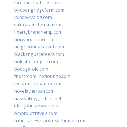
loceanecreations.com
birdsongridgefarm.com
joiedevivblog.com
valera-amsterdam.com
libertybrandhemp.com
norwoodinnwi.com
neighboursmarket.com
blackanguscareers.com
bolesfororegon.com
bodega-ole.com
thestreamlinerlounge.com
mestrinorubanofc.com
novelatherton.com
nassvalleygardens.net
electjohnstewart.com
omptourtravels.com
tribratanews-polreskebumen.com