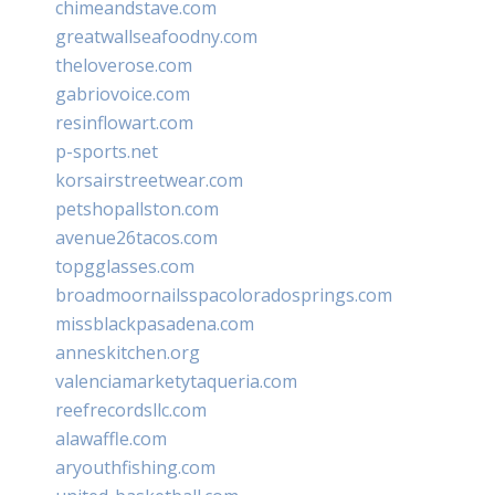
chimeandstave.com
greatwallseafoodny.com
theloverose.com
gabriovoice.com
resinflowart.com
p-sports.net
korsairstreetwear.com
petshopallston.com
avenue26tacos.com
topgglasses.com
broadmoornailsspacoloradosprings.com
missblackpasadena.com
anneskitchen.org
valenciamarketytaqueria.com
reefrecordsllc.com
alawaffle.com
aryouthfishing.com