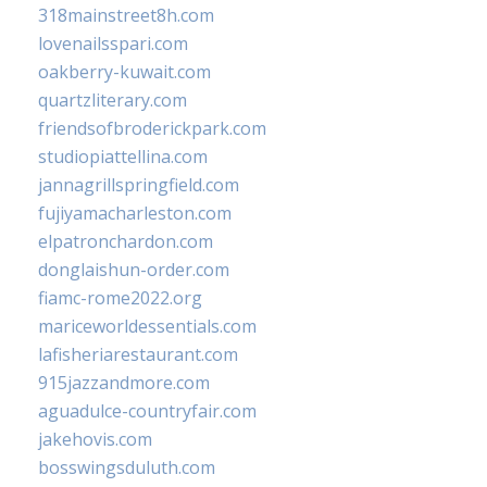
318mainstreet8h.com
lovenailsspari.com
oakberry-kuwait.com
quartzliterary.com
friendsofbroderickpark.com
studiopiattellina.com
jannagrillspringfield.com
fujiyamacharleston.com
elpatronchardon.com
donglaishun-order.com
fiamc-rome2022.org
mariceworldessentials.com
lafisheriarestaurant.com
915jazzandmore.com
aguadulce-countryfair.com
jakehovis.com
bosswingsduluth.com