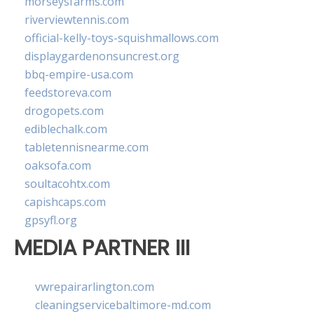
morseysfarms.com
riverviewtennis.com
official-kelly-toys-squishmallows.com
displaygardenonsuncrest.org
bbq-empire-usa.com
feedstoreva.com
drogopets.com
ediblechalk.com
tabletennisnearme.com
oaksofa.com
soultacohtx.com
capishcaps.com
gpsyfl.org
MEDIA PARTNER III
vwrepairarlington.com
cleaningservicebaltimore-md.com