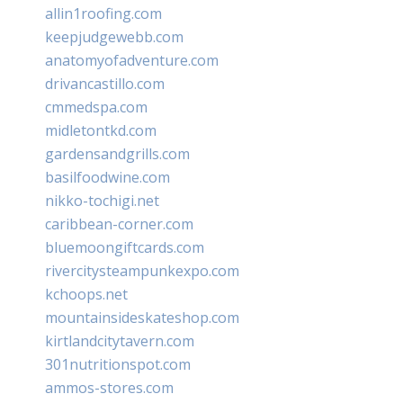
allin1roofing.com
keepjudgewebb.com
anatomyofadventure.com
drivancastillo.com
cmmedspa.com
midletontkd.com
gardensandgrills.com
basilfoodwine.com
nikko-tochigi.net
caribbean-corner.com
bluemoongiftcards.com
rivercitysteampunkexpo.com
kchoops.net
mountainsideskateshop.com
kirtlandcitytavern.com
301nutritionspot.com
ammos-stores.com