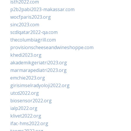
isth2022.com
p2b2pabi2023-makassar.com
wocfparis2023.org
sinc2023.com
scdlqatar2022-qa.com
thecolumbiagrill.com
provisionscheeseandwineshoppe.com
khedi2023.org
akademikgeriatri2023.org
marmarapediatri2023.org
emchie2023.org
girisimselradyoloji2022.org
utcd2022.org
biosensor2022.org
ialp2022.org
klivet2022.org
ifac-hms2022.org