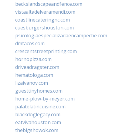
beckslandscapeandfence.com
vistaaltadelveramendi.com
coastlinecateringnc.com
cuesburgershouston.com
psicologiaespecializadaencampeche.com
dmtacos.com
crescentstreetprinting.com
hornopizza.com
driveadragster.com
hematologa.com
lizaivanov.com
guesttinyhomes.com
home-plow-by-meyer.com
palatelatincuisine.com
blackdoglegacy.com
eatvivahouston.com
thebigshowok.com