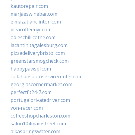
kautorepair.com
marjaeswinebar.com
elmazatlanclinton.com
ideacoffeenyc.com
odieschillicothe.com
lacantinitagalesburg.com
pizzadeliverybristol.com
greenstarsmogcheck.com
happypawspl.com
callahansautoservicecenter.com
georgiascornermarket.com
perfectfit24-7.com
portugalprivatedriver.com
von-racer.com
coffeeshopcharleston.com
salon104mainstreet.com
alkaspringswater.com