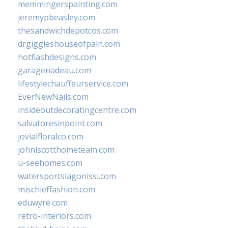
memmingerspainting.com
jeremypbeasley.com
thesandwichdepotcos.com
drgiggleshouseofpain.com
hotflashdesigns.com
garagenadeau.com
lifestylechauffeurservice.com
EverNewNails.com
insideoutdecoratingcentre.com
salvatoresinpoint.com
jovialfloralco.com
johnlscotthometeam.com
u-seehomes.com
watersportslagonissi.com
mischieffashion.com
eduwyre.com
retro-interiors.com