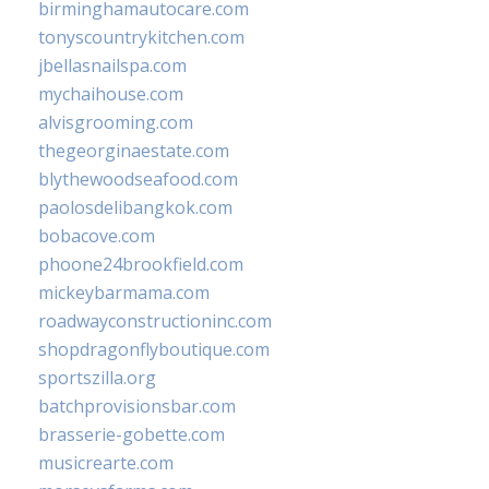
birminghamautocare.com
tonyscountrykitchen.com
jbellasnailspa.com
mychaihouse.com
alvisgrooming.com
thegeorginaestate.com
blythewoodseafood.com
paolosdelibangkok.com
bobacove.com
phoone24brookfield.com
mickeybarmama.com
roadwayconstructioninc.com
shopdragonflyboutique.com
sportszilla.org
batchprovisionsbar.com
brasserie-gobette.com
musicrearte.com