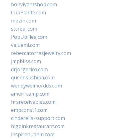
bonvivantshop.com
CupPlante.com
mpzin.com
stcreal.com
PopUpFlea.com
valueml.com
rebeccatorresjewelry.com
jmpbliss.com
drjorgerico.com
queensushipa.com
wendyweimerdds.com
ameri-camp.com
hrsreceivables.com
empconst1.com
cinderella-support.com
bigpinkrestaurant.com
inspirehuahin.com