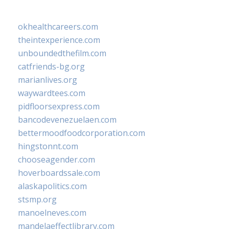
okhealthcareers.com
theintexperience.com
unboundedthefilm.com
catfriends-bg.org
marianlives.org
waywardtees.com
pidfloorsexpress.com
bancodevenezuelaen.com
bettermoodfoodcorporation.com
hingstonnt.com
chooseagender.com
hoverboardssale.com
alaskapolitics.com
stsmp.org
manoelneves.com
mandelaeffectlibrary.com