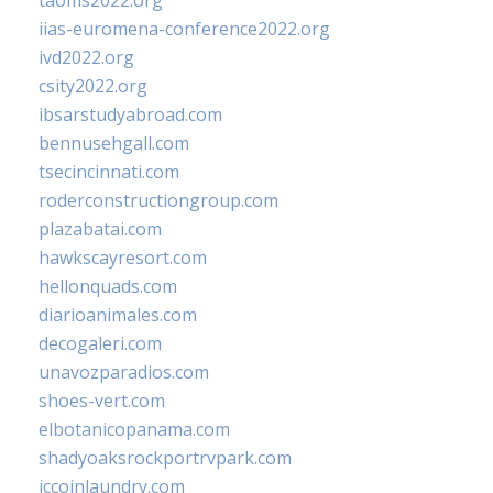
taoms2022.org
iias-euromena-conference2022.org
ivd2022.org
csity2022.org
ibsarstudyabroad.com
bennusehgall.com
tsecincinnati.com
roderconstructiongroup.com
plazabatai.com
hawkscayresort.com
hellonquads.com
diarioanimales.com
decogaleri.com
unavozparadios.com
shoes-vert.com
elbotanicopanama.com
shadyoaksrockportrvpark.com
jccoinlaundry.com