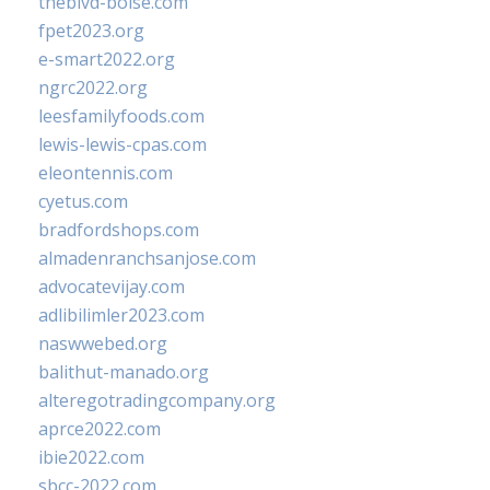
theblvd-boise.com
fpet2023.org
e-smart2022.org
ngrc2022.org
leesfamilyfoods.com
lewis-lewis-cpas.com
eleontennis.com
cyetus.com
bradfordshops.com
almadenranchsanjose.com
advocatevijay.com
adlibilimler2023.com
naswwebed.org
balithut-manado.org
alteregotradingcompany.org
aprce2022.com
ibie2022.com
sbcc-2022.com