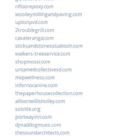
rifloorepoxy.com
woolleymillingandpaving.com
uptonpvd.com
2troublegrill.com
casateranga.com
sticksandstonesstudiooh.com
walkers-treeservice.com
shopmossi.com
untamedcollectivesd.com
mxpwellness.com
infernocanine.com
thepaperhousecollection.com
allisonwillisholley.com
solslite.org
portwayinn.com
djmaddogmusic.com
thesoundarchitects.com