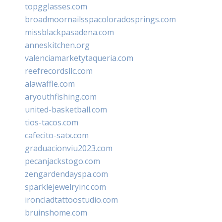
topgglasses.com
broadmoornailsspacoloradosprings.com
missblackpasadena.com
anneskitchen.org
valenciamarketytaqueria.com
reefrecordsllc.com
alawaffle.com
aryouthfishing.com
united-basketball.com
tios-tacos.com
cafecito-satx.com
graduacionviu2023.com
pecanjackstogo.com
zengardendayspa.com
sparklejewelryinc.com
ironcladtattoostudio.com
bruinshome.com