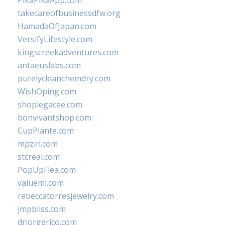
PikaPikaApp.com
takecareofbusinessdfw.org
HamadaOfJapan.com
VersifyLifestyle.com
kingscreekadventures.com
antaeuslabs.com
purelycleanchemdry.com
WishOping.com
shoplegacee.com
bonvivantshop.com
CupPlante.com
mpzin.com
stcreal.com
PopUpFlea.com
valueml.com
rebeccatorresjewelry.com
jmpbliss.com
drjorgerico.com