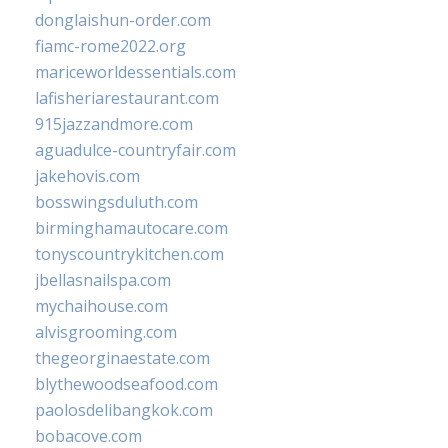
donglaishun-order.com
fiamc-rome2022.org
mariceworldessentials.com
lafisheriarestaurant.com
915jazzandmore.com
aguadulce-countryfair.com
jakehovis.com
bosswingsduluth.com
birminghamautocare.com
tonyscountrykitchen.com
jbellasnailspa.com
mychaihouse.com
alvisgrooming.com
thegeorginaestate.com
blythewoodseafood.com
paolosdelibangkok.com
bobacove.com