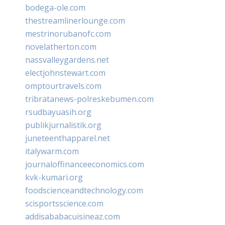
bodega-ole.com
thestreamlinerlounge.com
mestrinorubanofc.com
novelatherton.com
nassvalleygardens.net
electjohnstewart.com
omptourtravels.com
tribratanews-polreskebumen.com
rsudbayuasih.org
publikjurnalistik.org
juneteenthapparel.net
italywarm.com
journaloffinanceeconomics.com
kvk-kumari.org
foodscienceandtechnology.com
scisportsscience.com
addisababacuisineaz.com