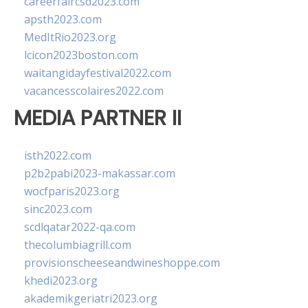
careerfaircsd2023.com
apsth2023.com
MedItRio2023.org
lcicon2023boston.com
waitangidayfestival2022.com
vacancesscolaires2022.com
MEDIA PARTNER II
isth2022.com
p2b2pabi2023-makassar.com
wocfparis2023.org
sinc2023.com
scdlqatar2022-qa.com
thecolumbiagrill.com
provisionscheeseandwineshoppe.com
khedi2023.org
akademikgeriatri2023.org