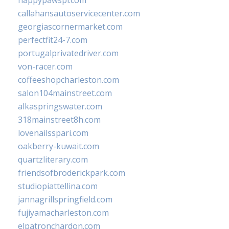
happypawspl.com
callahansautoservicecenter.com
georgiascornermarket.com
perfectfit24-7.com
portugalprivatedriver.com
von-racer.com
coffeeshopcharleston.com
salon104mainstreet.com
alkaspringswater.com
318mainstreet8h.com
lovenailsspari.com
oakberry-kuwait.com
quartzliterary.com
friendsofbroderickpark.com
studiopiattellina.com
jannagrillspringfield.com
fujiyamacharleston.com
elpatronchardon.com