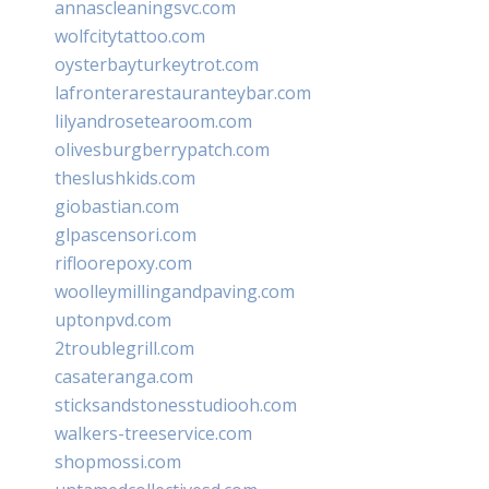
annascleaningsvc.com
wolfcitytattoo.com
oysterbayturkeytrot.com
lafronterarestauranteybar.com
lilyandrosetearoom.com
olivesburgberrypatch.com
theslushkids.com
giobastian.com
glpascensori.com
rifloorepoxy.com
woolleymillingandpaving.com
uptonpvd.com
2troublegrill.com
casateranga.com
sticksandstonesstudiooh.com
walkers-treeservice.com
shopmossi.com