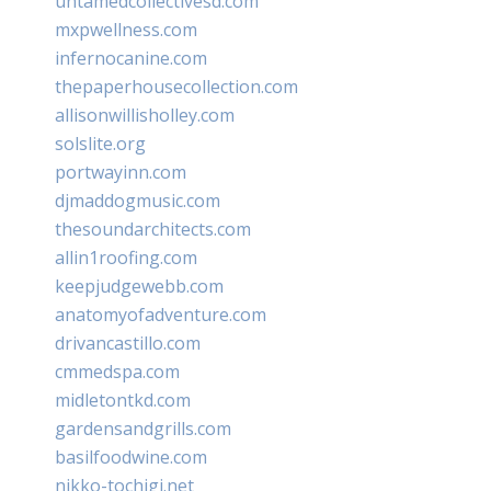
untamedcollectivesd.com
mxpwellness.com
infernocanine.com
thepaperhousecollection.com
allisonwillisholley.com
solslite.org
portwayinn.com
djmaddogmusic.com
thesoundarchitects.com
allin1roofing.com
keepjudgewebb.com
anatomyofadventure.com
drivancastillo.com
cmmedspa.com
midletontkd.com
gardensandgrills.com
basilfoodwine.com
nikko-tochigi.net