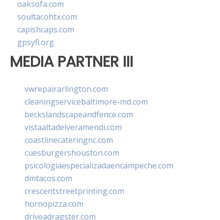
oaksofa.com
soultacohtx.com
capishcaps.com
gpsyfl.org
MEDIA PARTNER III
vwrepairarlington.com
cleaningservicebaltimore-md.com
beckslandscapeandfence.com
vistaaltadelveramendi.com
coastlinecateringnc.com
cuesburgershouston.com
psicologiaespecializadaencampeche.com
dmtacos.com
crescentstreetprinting.com
hornopizza.com
driveadragster.com