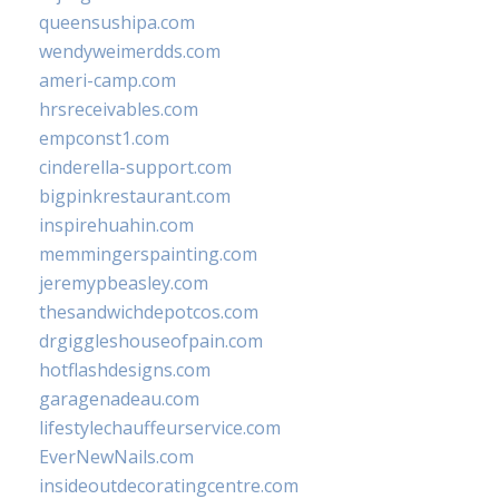
queensushipa.com
wendyweimerdds.com
ameri-camp.com
hrsreceivables.com
empconst1.com
cinderella-support.com
bigpinkrestaurant.com
inspirehuahin.com
memmingerspainting.com
jeremypbeasley.com
thesandwichdepotcos.com
drgiggleshouseofpain.com
hotflashdesigns.com
garagenadeau.com
lifestylechauffeurservice.com
EverNewNails.com
insideoutdecoratingcentre.com