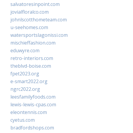
salvatoresinpoint.com
jovialfloralco.com
johnlscotthometeam.com
u-seehomes.com
watersportslagonissi.com
mischieffashion.com
eduwyre.com
retro-interiors.com
theblvd-boise.com
fpet2023.org
e-smart2022.org
ngrc2022.org
leesfamilyfoods.com
lewis-lewis-cpas.com
eleontennis.com
cyetus.com
bradfordshops.com