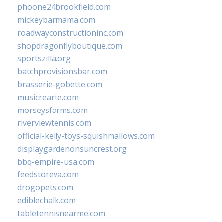
phoone24brookfield.com
mickeybarmama.com
roadwayconstructioninc.com
shopdragonflyboutique.com
sportszilla.org
batchprovisionsbar.com
brasserie-gobette.com
musicrearte.com
morseysfarms.com
riverviewtennis.com
official-kelly-toys-squishmallows.com
displaygardenonsuncrest.org
bbq-empire-usa.com
feedstoreva.com
drogopets.com
ediblechalk.com
tabletennisnearme.com