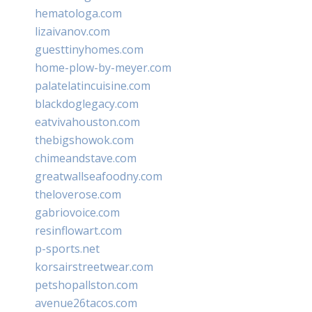
hematologa.com
lizaivanov.com
guesttinyhomes.com
home-plow-by-meyer.com
palatelatincuisine.com
blackdoglegacy.com
eatvivahouston.com
thebigshowok.com
chimeandstave.com
greatwallseafoodny.com
theloverose.com
gabriovoice.com
resinflowart.com
p-sports.net
korsairstreetwear.com
petshopallston.com
avenue26tacos.com