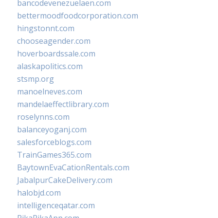
bancodevenezuelaen.com
bettermoodfoodcorporation.com
hingstonnt.com
chooseagender.com
hoverboardssale.com
alaskapolitics.com
stsmp.org
manoelneves.com
mandelaeffectlibrary.com
roselynns.com
balanceyoganj.com
salesforceblogs.com
TrainGames365.com
BaytownEvaCationRentals.com
JabalpurCakeDelivery.com
halobjd.com
intelligenceqatar.com