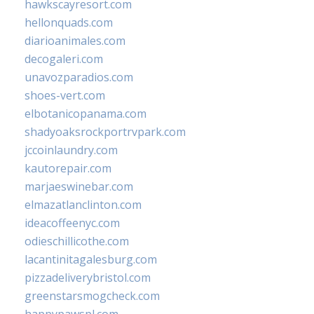
hawkscayresort.com
hellonquads.com
diarioanimales.com
decogaleri.com
unavozparadios.com
shoes-vert.com
elbotanicopanama.com
shadyoaksrockportrvpark.com
jccoinlaundry.com
kautorepair.com
marjaeswinebar.com
elmazatlanclinton.com
ideacoffeenyc.com
odieschillicothe.com
lacantinitagalesburg.com
pizzadeliverybristol.com
greenstarsmogcheck.com