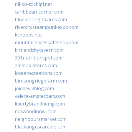
nikko-tochigi.net
caribbean-corner.com
bluemoongiftcards.com
rivercitysteampunkexpo.com
kchoops.net
mountainsideskateshop.com
kirtlandcitytavern.com
301nutritionspot.com
ammos-stores.com
loceanecreations.com
birdsongridgefarm.com
joiedevivblog.com
valera-amsterdam.com
libertybrandhemp.com
norwoodinnwi.com
neighboursmarket.com
blackanguscareers.com