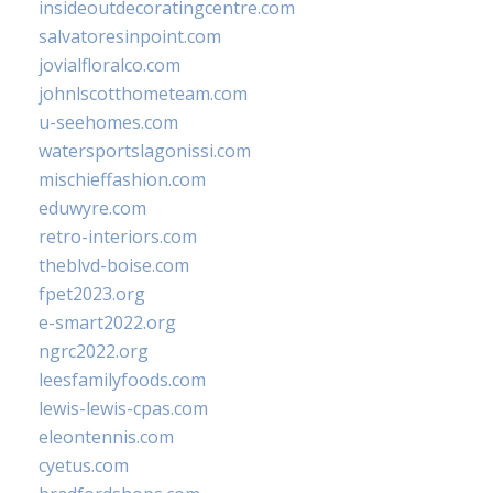
insideoutdecoratingcentre.com
salvatoresinpoint.com
jovialfloralco.com
johnlscotthometeam.com
u-seehomes.com
watersportslagonissi.com
mischieffashion.com
eduwyre.com
retro-interiors.com
theblvd-boise.com
fpet2023.org
e-smart2022.org
ngrc2022.org
leesfamilyfoods.com
lewis-lewis-cpas.com
eleontennis.com
cyetus.com