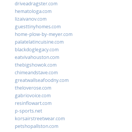
driveadragster.com
hematologa.com
lizaivanov.com
guesttinyhomes.com
home-plow-by-meyer.com
palatelatincuisine.com
blackdoglegacy.com
eatvivahouston.com
thebigshowok.com
chimeandstave.com
greatwallseafoodny.com
theloverose.com
gabriovoice.com
resinflowart.com
p-sports.net
korsairstreetwear.com
petshopallston.com