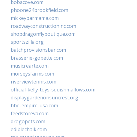
bobacove.com
phoone24brookfield.com
mickeybarmama.com
roadwayconstructioninc.com
shopdragonflyboutique.com
sportszilla.org
batchprovisionsbar.com
brasserie-gobette.com
musicrearte.com
morseysfarms.com
riverviewtennis.com
official-kelly-toys-squishmallows.com
displaygardenonsuncrest.org
bbq-empire-usa.com
feedstoreva.com
drogopets.com
ediblechalk.com