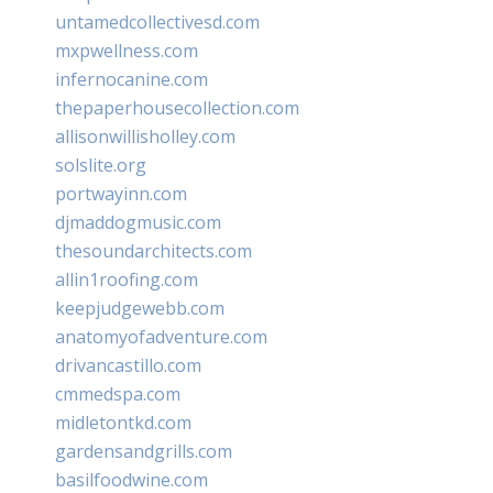
untamedcollectivesd.com
mxpwellness.com
infernocanine.com
thepaperhousecollection.com
allisonwillisholley.com
solslite.org
portwayinn.com
djmaddogmusic.com
thesoundarchitects.com
allin1roofing.com
keepjudgewebb.com
anatomyofadventure.com
drivancastillo.com
cmmedspa.com
midletontkd.com
gardensandgrills.com
basilfoodwine.com