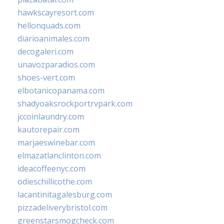
hawkscayresort.com
hellonquads.com
diarioanimales.com
decogaleri.com
unavozparadios.com
shoes-vert.com
elbotanicopanama.com
shadyoaksrockportrvpark.com
jccoinlaundry.com
kautorepair.com
marjaeswinebar.com
elmazatlanclinton.com
ideacoffeenyc.com
odieschillicothe.com
lacantinitagalesburg.com
pizzadeliverybristol.com
greenstarsmogcheck.com