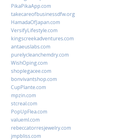
PikaPikaApp.com
takecareofbusinessdfw.org
HamadaOfJapan.com
VersifyLifestyle.com
kingscreekadventures.com
antaeuslabs.com
purelycleanchemdry.com
WishOping.com
shoplegacee.com
bonvivantshop.com
CupPlante.com
mpzin.com
stcreal.com
PopUpFlea.com
valueml.com
rebeccatorresjewelry.com
jmpbliss.com