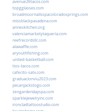
avenue26tacos.com
topgglasses.com
broadmoornailsspacoloradosprings.com
missblackpasadena.com
anneskitchen.org
valenciamarketytaqueria.com
reefrecordsllc.com
alawaffle.com
aryouthfishing.com
united-basketball.com
tios-tacos.com
cafecito-satx.com
graduacionviu2023.com
pecanjackstogo.com
zengardendayspa.com
sparklejewelryinc.com
ironcladtattoostudio.com
bruinshome.com