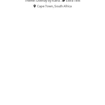
Theme: Overlay by
Kaira
.
Extra Text
Cape Town, South Africa