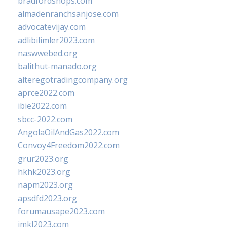
bradfordshops.com
almadenranchsanjose.com
advocatevijay.com
adlibilimler2023.com
naswwebed.org
balithut-manado.org
alteregotradingcompany.org
aprce2022.com
ibie2022.com
sbcc-2022.com
AngolaOilAndGas2022.com
Convoy4Freedom2022.com
grur2023.org
hkhk2023.org
napm2023.org
apsdfd2023.org
forumausape2023.com
imkl2023.com