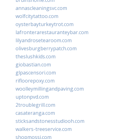
annascleaningsvc.com
wolfcitytattoo.com
oysterbayturkeytrot.com
lafronterarestauranteybar.com
lilyandrosetearoom.com
olivesburgberrypatch.com
theslushkids.com
giobastian.com
glpascensori.com
rifloorepoxy.com
woolleymillingandpaving.com
uptonpvd.com
2troublegrill.com
casateranga.com
sticksandstonesstudiooh.com
walkers-treeservice.com
shopmossi.com