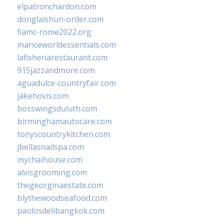
elpatronchardon.com
donglaishun-order.com
fiamc-rome2022.org
mariceworldessentials.com
lafisheriarestaurant.com
915jazzandmore.com
aguadulce-countryfair.com
jakehovis.com
bosswingsduluth.com
birminghamautocare.com
tonyscountrykitchen.com
jbellasnailspa.com
mychaihouse.com
alvisgrooming.com
thegeorginaestate.com
blythewoodseafood.com
paolosdelibangkok.com