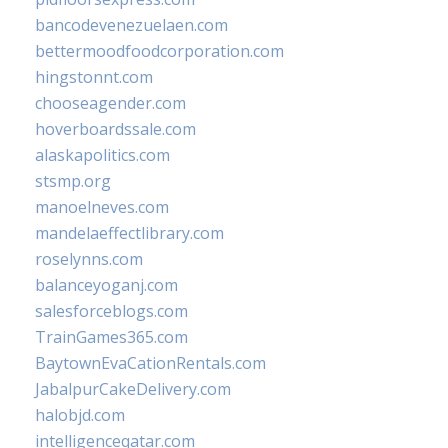
bancodevenezuelaen.com
bettermoodfoodcorporation.com
hingstonnt.com
chooseagender.com
hoverboardssale.com
alaskapolitics.com
stsmp.org
manoelneves.com
mandelaeffectlibrary.com
roselynns.com
balanceyoganj.com
salesforceblogs.com
TrainGames365.com
BaytownEvaCationRentals.com
JabalpurCakeDelivery.com
halobjd.com
intelligenceqatar.com