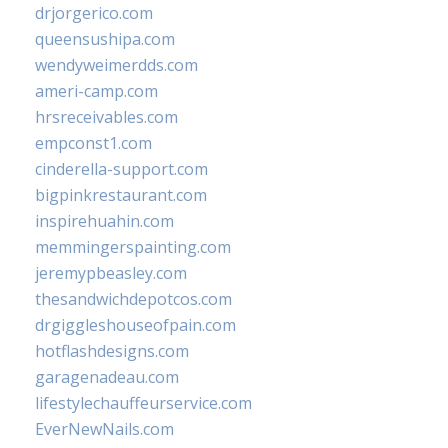
drjorgerico.com
queensushipa.com
wendyweimerdds.com
ameri-camp.com
hrsreceivables.com
empconst1.com
cinderella-support.com
bigpinkrestaurant.com
inspirehuahin.com
memmingerspainting.com
jeremypbeasley.com
thesandwichdepotcos.com
drgiggleshouseofpain.com
hotflashdesigns.com
garagenadeau.com
lifestylechauffeurservice.com
EverNewNails.com