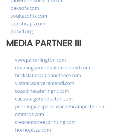
tabletennisnearme.com
oaksofa.com
soultacohtx.com
capishcaps.com
gpsyfl.org
MEDIA PARTNER III
vwrepairarlington.com
cleaningservicebaltimore-md.com
beckslandscapeandfence.com
vistaaltadelveramendi.com
coastlinecateringnc.com
cuesburgershouston.com
psicologiaespecializadaencampeche.com
dmtacos.com
crescentstreetprinting.com
hornopizza.com