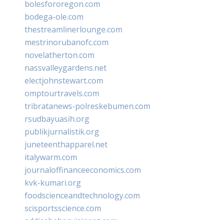
bolesfororegon.com
bodega-ole.com
thestreamlinerlounge.com
mestrinorubanofc.com
novelatherton.com
nassvalleygardens.net
electjohnstewart.com
omptourtravels.com
tribratanews-polreskebumen.com
rsudbayuasih.org
publikjurnalistik.org
juneteenthapparel.net
italywarm.com
journaloffinanceeconomics.com
kvk-kumari.org
foodscienceandtechnology.com
scisportsscience.com