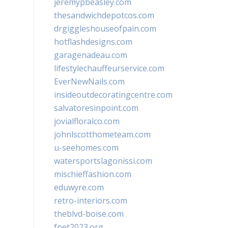
jeremypbeasley.com
thesandwichdepotcos.com
drgiggleshouseofpain.com
hotflashdesigns.com
garagenadeau.com
lifestylechauffeurservice.com
EverNewNails.com
insideoutdecoratingcentre.com
salvatoresinpoint.com
jovialfloralco.com
johnlscotthometeam.com
u-seehomes.com
watersportslagonissi.com
mischieffashion.com
eduwyre.com
retro-interiors.com
theblvd-boise.com
fpet2023.org