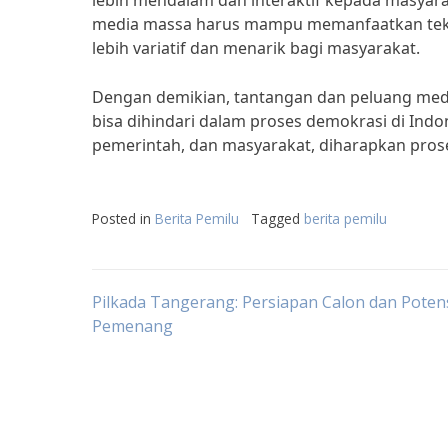
lebih mendalam dan interaktif kepada masyara
media massa harus mampu memanfaatkan tekn
lebih variatif dan menarik bagi masyarakat.
Dengan demikian, tantangan dan peluang medi
bisa dihindari dalam proses demokrasi di Ind
pemerintah, dan masyarakat, diharapkan proses
Posted in
Berita Pemilu
Tagged
berita pemilu
Post
Pilkada Tangerang: Persiapan Calon dan Poten
Pemenang
navigation