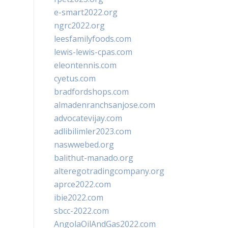
e-smart2022.org
ngrc2022.org
leesfamilyfoods.com
lewis-lewis-cpas.com
eleontennis.com
cyetus.com
bradfordshops.com
almadenranchsanjose.com
advocatevijay.com
adlibilimler2023.com
naswwebed.org
balithut-manado.org
alteregotradingcompany.org
aprce2022.com
ibie2022.com
sbcc-2022.com
AngolaOilAndGas2022.com