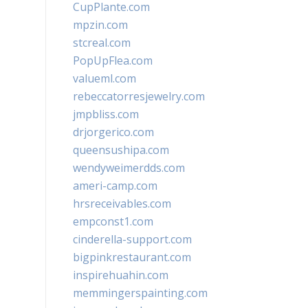
CupPlante.com
mpzin.com
stcreal.com
PopUpFlea.com
valueml.com
rebeccatorresjewelry.com
jmpbliss.com
drjorgerico.com
queensushipa.com
wendyweimerdds.com
ameri-camp.com
hrsreceivables.com
empconst1.com
cinderella-support.com
bigpinkrestaurant.com
inspirehuahin.com
memmingerspainting.com