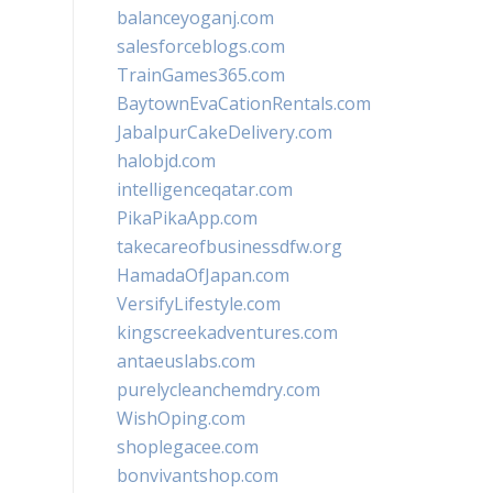
balanceyoganj.com
salesforceblogs.com
TrainGames365.com
BaytownEvaCationRentals.com
JabalpurCakeDelivery.com
halobjd.com
intelligenceqatar.com
PikaPikaApp.com
takecareofbusinessdfw.org
HamadaOfJapan.com
VersifyLifestyle.com
kingscreekadventures.com
antaeuslabs.com
purelycleanchemdry.com
WishOping.com
shoplegacee.com
bonvivantshop.com