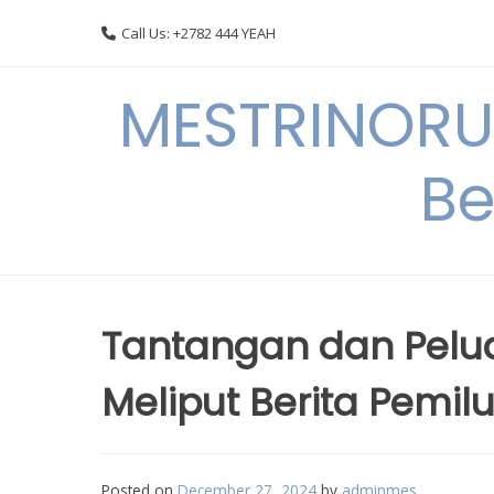
Skip
Call Us: +2782 444 YEAH
to
content
MESTRINORU
Be
Tantangan dan Pelu
Meliput Berita Pemil
Posted on
December 27, 2024
by
adminmes