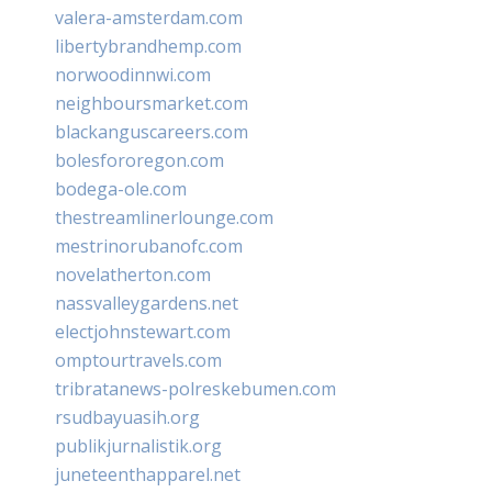
valera-amsterdam.com
libertybrandhemp.com
norwoodinnwi.com
neighboursmarket.com
blackanguscareers.com
bolesfororegon.com
bodega-ole.com
thestreamlinerlounge.com
mestrinorubanofc.com
novelatherton.com
nassvalleygardens.net
electjohnstewart.com
omptourtravels.com
tribratanews-polreskebumen.com
rsudbayuasih.org
publikjurnalistik.org
juneteenthapparel.net