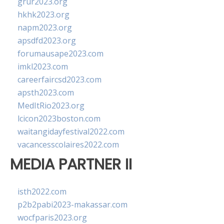
grur2023.org
hkhk2023.org
napm2023.org
apsdfd2023.org
forumausape2023.com
imkl2023.com
careerfaircsd2023.com
apsth2023.com
MedItRio2023.org
lcicon2023boston.com
waitangidayfestival2022.com
vacancesscolaires2022.com
MEDIA PARTNER II
isth2022.com
p2b2pabi2023-makassar.com
wocfparis2023.org