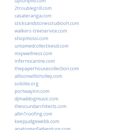
uptonpvd.com
2troublegrill.com
casateranga.com
sticksandstonesstudiooh.com
walkers-treeservice.com
shopmossi.com
untamedcollectivesd.com
mxpwellness.com
infernocanine.com
thepaperhousecollection.com
allisonwillisholley.com
solslite.org
portwayinn.com
djmaddogmusic.com
thesoundarchitects.com
allin1roofing.com
keepjudgewebb.com
anatomyofadventure.com