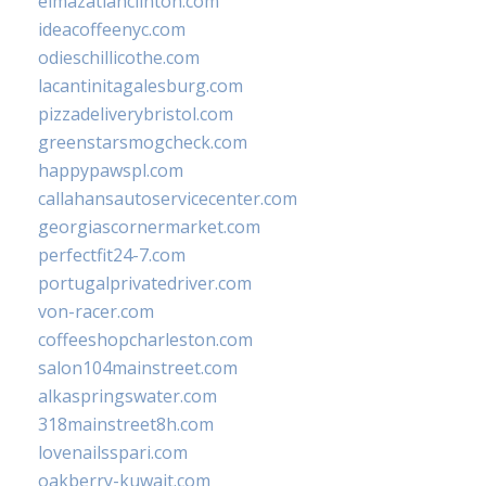
elmazatlanclinton.com
ideacoffeenyc.com
odieschillicothe.com
lacantinitagalesburg.com
pizzadeliverybristol.com
greenstarsmogcheck.com
happypawspl.com
callahansautoservicecenter.com
georgiascornermarket.com
perfectfit24-7.com
portugalprivatedriver.com
von-racer.com
coffeeshopcharleston.com
salon104mainstreet.com
alkaspringswater.com
318mainstreet8h.com
lovenailsspari.com
oakberry-kuwait.com