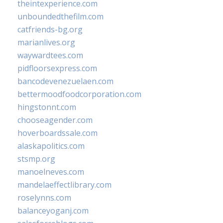
theintexperience.com
unboundedthefilm.com
catfriends-bg.org
marianlives.org
waywardtees.com
pidfloorsexpress.com
bancodevenezuelaen.com
bettermoodfoodcorporation.com
hingstonnt.com
chooseagender.com
hoverboardssale.com
alaskapolitics.com
stsmp.org
manoelneves.com
mandelaeffectlibrary.com
roselynns.com
balanceyoganj.com