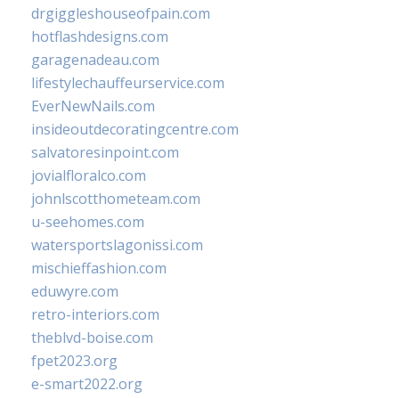
drgiggleshouseofpain.com
hotflashdesigns.com
garagenadeau.com
lifestylechauffeurservice.com
EverNewNails.com
insideoutdecoratingcentre.com
salvatoresinpoint.com
jovialfloralco.com
johnlscotthometeam.com
u-seehomes.com
watersportslagonissi.com
mischieffashion.com
eduwyre.com
retro-interiors.com
theblvd-boise.com
fpet2023.org
e-smart2022.org