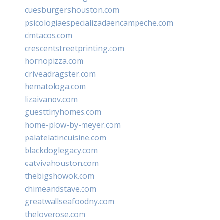
cuesburgershouston.com
psicologiaespecializadaencampeche.com
dmtacos.com
crescentstreetprinting.com
hornopizza.com
driveadragster.com
hematologa.com
lizaivanov.com
guesttinyhomes.com
home-plow-by-meyer.com
palatelatincuisine.com
blackdoglegacy.com
eatvivahouston.com
thebigshowok.com
chimeandstave.com
greatwallseafoodny.com
theloverose.com