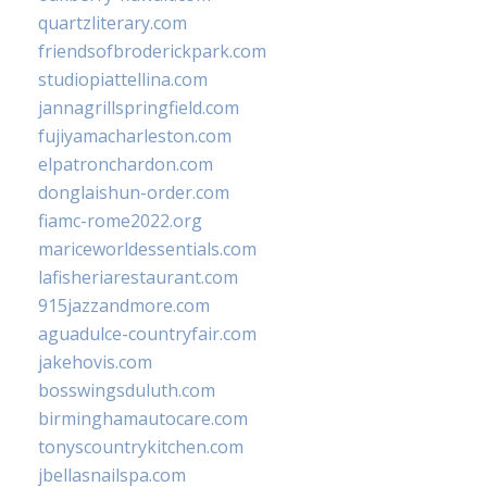
quartzliterary.com
friendsofbroderickpark.com
studiopiattellina.com
jannagrillspringfield.com
fujiyamacharleston.com
elpatronchardon.com
donglaishun-order.com
fiamc-rome2022.org
mariceworldessentials.com
lafisheriarestaurant.com
915jazzandmore.com
aguadulce-countryfair.com
jakehovis.com
bosswingsduluth.com
birminghamautocare.com
tonyscountrykitchen.com
jbellasnailspa.com