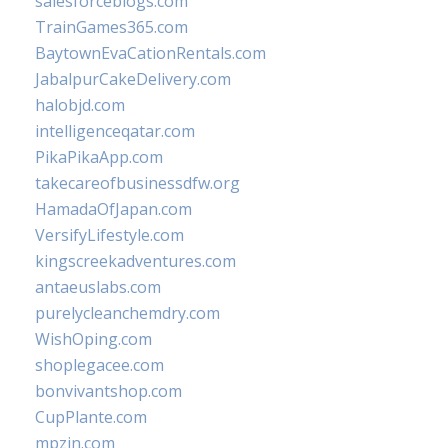
salesforceblogs.com
TrainGames365.com
BaytownEvaCationRentals.com
JabalpurCakeDelivery.com
halobjd.com
intelligenceqatar.com
PikaPikaApp.com
takecareofbusinessdfw.org
HamadaOfJapan.com
VersifyLifestyle.com
kingscreekadventures.com
antaeuslabs.com
purelycleanchemdry.com
WishOping.com
shoplegacee.com
bonvivantshop.com
CupPlante.com
mpzin.com