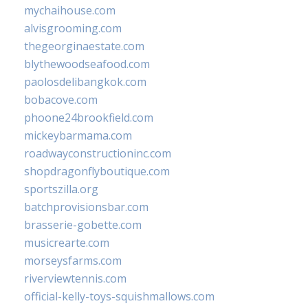
mychaihouse.com
alvisgrooming.com
thegeorginaestate.com
blythewoodseafood.com
paolosdelibangkok.com
bobacove.com
phoone24brookfield.com
mickeybarmama.com
roadwayconstructioninc.com
shopdragonflyboutique.com
sportszilla.org
batchprovisionsbar.com
brasserie-gobette.com
musicrearte.com
morseysfarms.com
riverviewtennis.com
official-kelly-toys-squishmallows.com