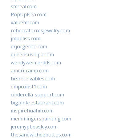
stcreal.com
PopUpFlea.com
valueml.com
rebeccatorresjewelry.com
jmpbliss.com
drjorgerico.com
queensushipa.com
wendyweimerdds.com
ameri-camp.com
hrsreceivables.com
empconst1.com
cinderella-support.com
bigpinkrestaurant.com
inspirehuahin.com
memmingerspainting.com
jeremypbeasley.com
thesandwichdepotcos.com