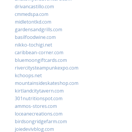
drivancastillo.com
cmmedspa.com
midletontkd.com
gardensandgrills.com
basilfoodwine.com
nikko-tochigi.net
caribbean-corner.com
bluemoongiftcards.com
rivercitysteampunkexpo.com
kchoops.net
mountainsideskateshop.com
kirtlandcitytavern.com
301nutritionspot.com
ammos-stores.com
loceanecreations.com
birdsongridgefarm.com
joiedevivblog.com