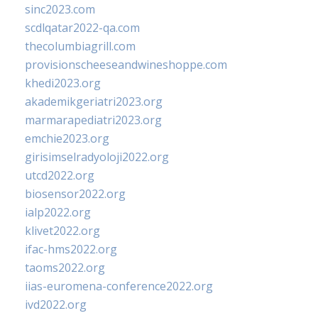
sinc2023.com
scdlqatar2022-qa.com
thecolumbiagrill.com
provisionscheeseandwineshoppe.com
khedi2023.org
akademikgeriatri2023.org
marmarapediatri2023.org
emchie2023.org
girisimselradyoloji2022.org
utcd2022.org
biosensor2022.org
ialp2022.org
klivet2022.org
ifac-hms2022.org
taoms2022.org
iias-euromena-conference2022.org
ivd2022.org