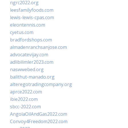
ngrc2022.org
leesfamilyfoods.com
lewis-lewis-cpas.com
eleontennis.com
cyetus.com
bradfordshops.com
almadenranchsanjose.com
advocatevijay.com
adlibilimler2023.com
naswwebed.org
balithut-manado.org
alteregotradingcompany.org
aprce2022.com
ibie2022.com
sbcc-2022.com
AngolaOilAndGas2022.com
Convoy4Freedom2022.com