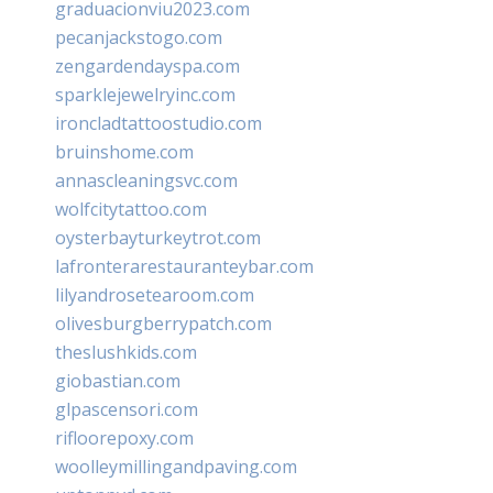
graduacionviu2023.com
pecanjackstogo.com
zengardendayspa.com
sparklejewelryinc.com
ironcladtattoostudio.com
bruinshome.com
annascleaningsvc.com
wolfcitytattoo.com
oysterbayturkeytrot.com
lafronterarestauranteybar.com
lilyandrosetearoom.com
olivesburgberrypatch.com
theslushkids.com
giobastian.com
glpascensori.com
rifloorepoxy.com
woolleymillingandpaving.com