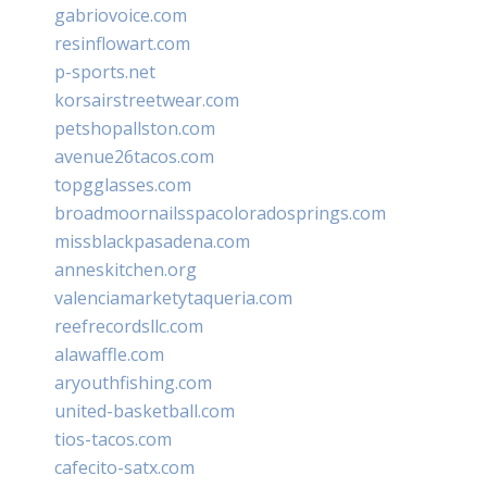
gabriovoice.com
resinflowart.com
p-sports.net
korsairstreetwear.com
petshopallston.com
avenue26tacos.com
topgglasses.com
broadmoornailsspacoloradosprings.com
missblackpasadena.com
anneskitchen.org
valenciamarketytaqueria.com
reefrecordsllc.com
alawaffle.com
aryouthfishing.com
united-basketball.com
tios-tacos.com
cafecito-satx.com