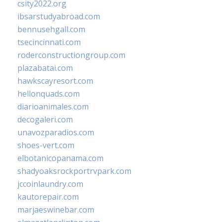
csity2022.org
ibsarstudyabroad.com
bennusehgall.com
tsecincinnati.com
roderconstructiongroup.com
plazabatai.com
hawkscayresort.com
hellonquads.com
diarioanimales.com
decogaleri.com
unavozparadios.com
shoes-vert.com
elbotanicopanama.com
shadyoaksrockportrvpark.com
jccoinlaundry.com
kautorepair.com
marjaeswinebar.com