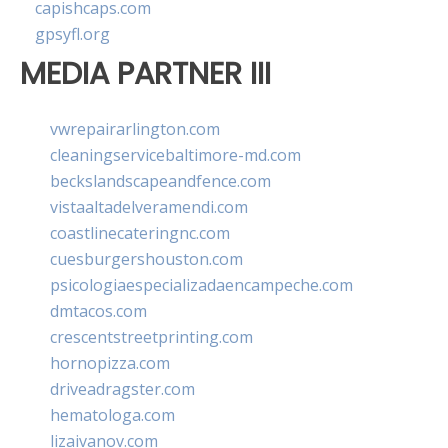
capishcaps.com
gpsyfl.org
MEDIA PARTNER III
vwrepairarlington.com
cleaningservicebaltimore-md.com
beckslandscapeandfence.com
vistaaltadelveramendi.com
coastlinecateringnc.com
cuesburgershouston.com
psicologiaespecializadaencampeche.com
dmtacos.com
crescentstreetprinting.com
hornopizza.com
driveadragster.com
hematologa.com
lizaivanov.com