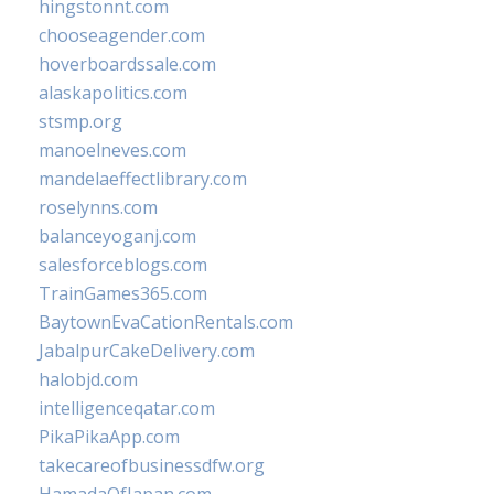
hingstonnt.com
chooseagender.com
hoverboardssale.com
alaskapolitics.com
stsmp.org
manoelneves.com
mandelaeffectlibrary.com
roselynns.com
balanceyoganj.com
salesforceblogs.com
TrainGames365.com
BaytownEvaCationRentals.com
JabalpurCakeDelivery.com
halobjd.com
intelligenceqatar.com
PikaPikaApp.com
takecareofbusinessdfw.org