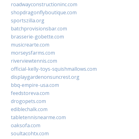
roadwayconstructioninc.com
shopdragonflyboutique.com
sportszilla.org
batchprovisionsbar.com
brasserie-gobette.com
musicrearte.com
morseysfarms.com
riverviewtennis.com
official-kelly-toys-squishmallows.com
displaygardenonsuncrest.org
bbq-empire-usa.com
feedstoreva.com
drogopets.com
ediblechalk.com
tabletennisnearme.com
oaksofa.com
soultacohtx.com