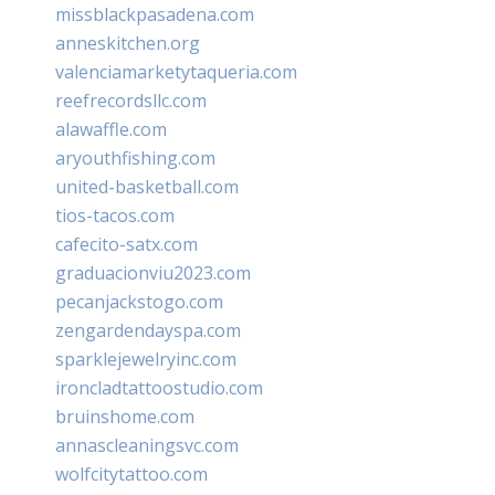
missblackpasadena.com
anneskitchen.org
valenciamarketytaqueria.com
reefrecordsllc.com
alawaffle.com
aryouthfishing.com
united-basketball.com
tios-tacos.com
cafecito-satx.com
graduacionviu2023.com
pecanjackstogo.com
zengardendayspa.com
sparklejewelryinc.com
ironcladtattoostudio.com
bruinshome.com
annascleaningsvc.com
wolfcitytattoo.com