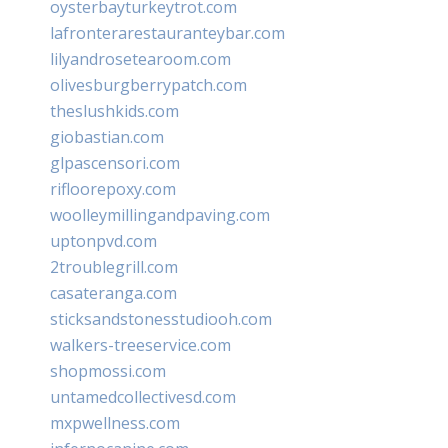
oysterbayturkeytrot.com
lafronterarestauranteybar.com
lilyandrosetearoom.com
olivesburgberrypatch.com
theslushkids.com
giobastian.com
glpascensori.com
rifloorepoxy.com
woolleymillingandpaving.com
uptonpvd.com
2troublegrill.com
casateranga.com
sticksandstonesstudiooh.com
walkers-treeservice.com
shopmossi.com
untamedcollectivesd.com
mxpwellness.com