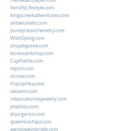
HamadaOfJapan.com
VersifyLifestyle.com
kingscreekadventures.com
antaeuslabs.com
purelycleanchemdry.com
WishOping.com
shoplegacee.com
bonvivantshop.com
CupPlante.com
mpzin.com
stcreal.com
PopUpFlea.com
valueml.com
rebeccatorresjewelry.com
jmpbliss.com
drjorgerico.com
queensushipa.com
wendyweimerdds.com