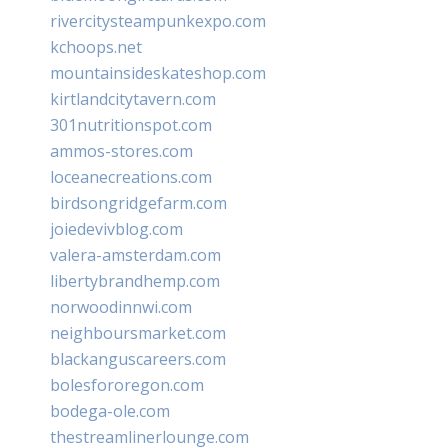
rivercitysteampunkexpo.com
kchoops.net
mountainsideskateshop.com
kirtlandcitytavern.com
301nutritionspot.com
ammos-stores.com
loceanecreations.com
birdsongridgefarm.com
joiedevivblog.com
valera-amsterdam.com
libertybrandhemp.com
norwoodinnwi.com
neighboursmarket.com
blackanguscareers.com
bolesfororegon.com
bodega-ole.com
thestreamlinerlounge.com