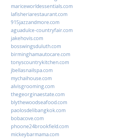
mariceworldessentials.com
lafisheriarestaurant.com
915jazzandmore.com
aguadulce-countryfair.com
jakehovis.com
bosswingsduluth.com
birminghamautocare.com
tonyscountrykitchen.com
jbellasnailspa.com
mychaihouse.com
alvisgrooming.com
thegeorginaestate.com
blythewoodseafood.com
paolosdelibangkok.com
bobacove.com
phoone24brookfield.com
mickeybarmama.com