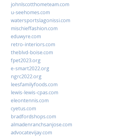
johnlscotthometeam.com
u-seehomes.com
watersportslagonissi.com
mischieffashion.com
eduwyre.com
retro-interiors.com
theblvd-boise.com
fpet2023.org
e-smart2022.org
ngrc2022.org
leesfamilyfoods.com
lewis-lewis-cpas.com
eleontennis.com
cyetus.com
bradfordshops.com
almadenranchsanjose.com
advocatevijay.com