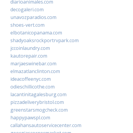
diarioanimales.com
decogaleri.com
unavozparadios.com
shoes-vert.com
elbotanicopanama.com
shadyoaksrockportrvpark.com
jccoinlaundry.com
kautorepair.com
marjaeswinebar.com
elmazatlanclinton.com
ideacoffeenyc.com
odieschillicothe.com
lacantinitagalesburg.com
pizzadeliverybristol.com
greenstarsmogcheck.com
happypawspl.com
callahansautoservicecenter.com