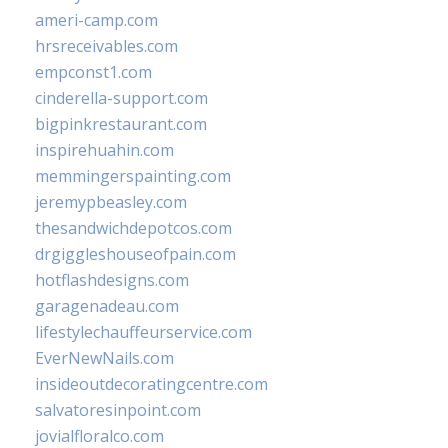
ameri-camp.com
hrsreceivables.com
empconst1.com
cinderella-support.com
bigpinkrestaurant.com
inspirehuahin.com
memmingerspainting.com
jeremypbeasley.com
thesandwichdepotcos.com
drgiggleshouseofpain.com
hotflashdesigns.com
garagenadeau.com
lifestylechauffeurservice.com
EverNewNails.com
insideoutdecoratingcentre.com
salvatoresinpoint.com
jovialfloralco.com