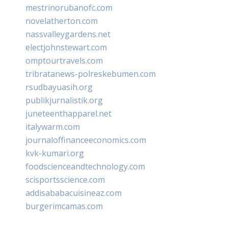
mestrinorubanofc.com
novelatherton.com
nassvalleygardens.net
electjohnstewart.com
omptourtravels.com
tribratanews-polreskebumen.com
rsudbayuasih.org
publikjurnalistik.org
juneteenthapparel.net
italywarm.com
journaloffinanceeconomics.com
kvk-kumari.org
foodscienceandtechnology.com
scisportsscience.com
addisababacuisineaz.com
burgerimcamas.com