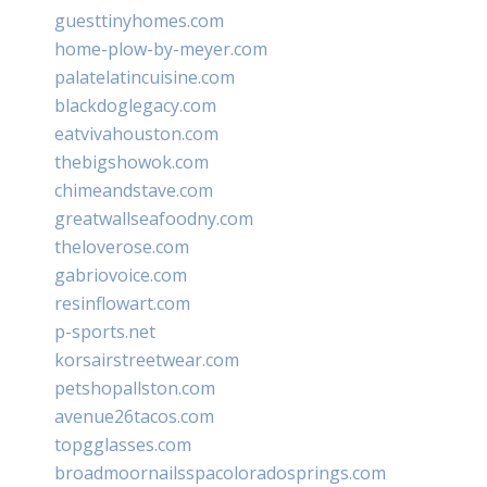
guesttinyhomes.com
home-plow-by-meyer.com
palatelatincuisine.com
blackdoglegacy.com
eatvivahouston.com
thebigshowok.com
chimeandstave.com
greatwallseafoodny.com
theloverose.com
gabriovoice.com
resinflowart.com
p-sports.net
korsairstreetwear.com
petshopallston.com
avenue26tacos.com
topgglasses.com
broadmoornailsspacoloradosprings.com