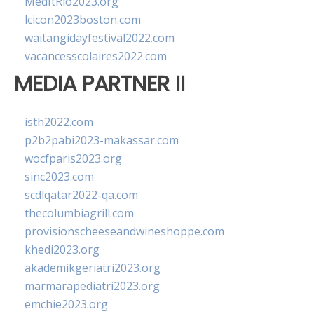
MedItRio2023.org
lcicon2023boston.com
waitangidayfestival2022.com
vacancesscolaires2022.com
MEDIA PARTNER II
isth2022.com
p2b2pabi2023-makassar.com
wocfparis2023.org
sinc2023.com
scdlqatar2022-qa.com
thecolumbiagrill.com
provisionscheeseandwineshoppe.com
khedi2023.org
akademikgeriatri2023.org
marmarapediatri2023.org
emchie2023.org