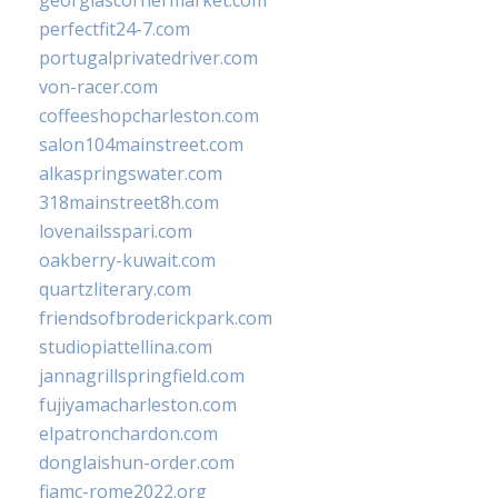
georgiascornermarket.com
perfectfit24-7.com
portugalprivatedriver.com
von-racer.com
coffeeshopcharleston.com
salon104mainstreet.com
alkaspringswater.com
318mainstreet8h.com
lovenailsspari.com
oakberry-kuwait.com
quartzliterary.com
friendsofbroderickpark.com
studiopiattellina.com
jannagrillspringfield.com
fujiyamacharleston.com
elpatronchardon.com
donglaishun-order.com
fiamc-rome2022.org