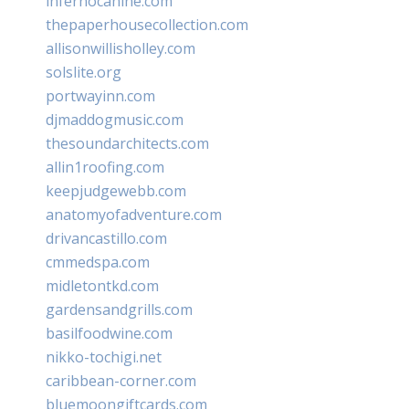
infernocanine.com
thepaperhousecollection.com
allisonwillisholley.com
solslite.org
portwayinn.com
djmaddogmusic.com
thesoundarchitects.com
allin1roofing.com
keepjudgewebb.com
anatomyofadventure.com
drivancastillo.com
cmmedspa.com
midletontkd.com
gardensandgrills.com
basilfoodwine.com
nikko-tochigi.net
caribbean-corner.com
bluemoongiftcards.com