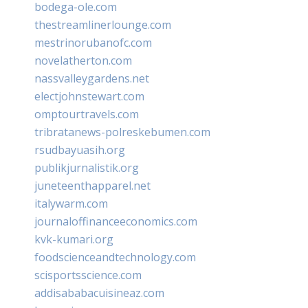
bodega-ole.com
thestreamlinerlounge.com
mestrinorubanofc.com
novelatherton.com
nassvalleygardens.net
electjohnstewart.com
omptourtravels.com
tribratanews-polreskebumen.com
rsudbayuasih.org
publikjurnalistik.org
juneteenthapparel.net
italywarm.com
journaloffinanceeconomics.com
kvk-kumari.org
foodscienceandtechnology.com
scisportsscience.com
addisababacuisineaz.com