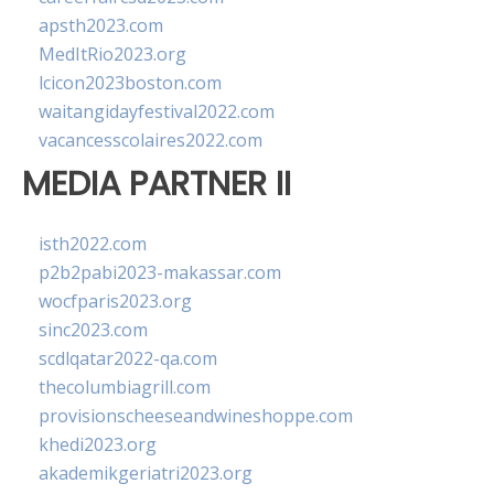
apsth2023.com
MedItRio2023.org
lcicon2023boston.com
waitangidayfestival2022.com
vacancesscolaires2022.com
MEDIA PARTNER II
isth2022.com
p2b2pabi2023-makassar.com
wocfparis2023.org
sinc2023.com
scdlqatar2022-qa.com
thecolumbiagrill.com
provisionscheeseandwineshoppe.com
khedi2023.org
akademikgeriatri2023.org