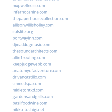
mxpwellness.com
infernocanine.com
thepaperhousecollection.com
allisonwillisholley.com
solslite.org
portwayinn.com
djmaddogmusic.com
thesoundarchitects.com
allin1roofing.com
keepjudgewebb.com
anatomyofadventure.com
drivancastillo.com
cmmedspa.com
midletontkd.com
gardensandgrills.com
basilfoodwine.com
nikko-tochigi.net