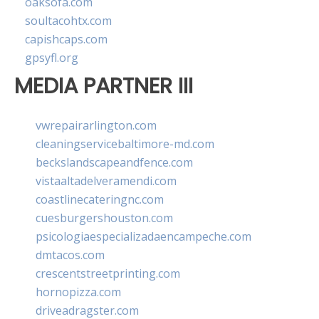
oaksofa.com
soultacohtx.com
capishcaps.com
gpsyfl.org
MEDIA PARTNER III
vwrepairarlington.com
cleaningservicebaltimore-md.com
beckslandscapeandfence.com
vistaaltadelveramendi.com
coastlinecateringnc.com
cuesburgershouston.com
psicologiaespecializadaencampeche.com
dmtacos.com
crescentstreetprinting.com
hornopizza.com
driveadragster.com