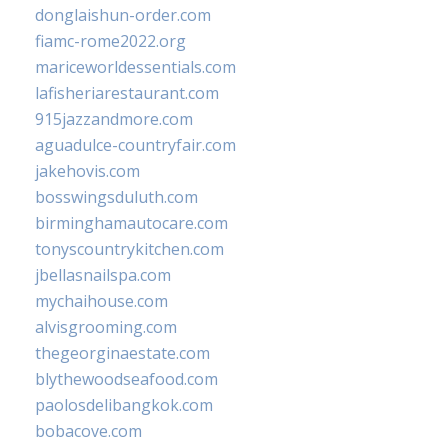
donglaishun-order.com
fiamc-rome2022.org
mariceworldessentials.com
lafisheriarestaurant.com
915jazzandmore.com
aguadulce-countryfair.com
jakehovis.com
bosswingsduluth.com
birminghamautocare.com
tonyscountrykitchen.com
jbellasnailspa.com
mychaihouse.com
alvisgrooming.com
thegeorginaestate.com
blythewoodseafood.com
paolosdelibangkok.com
bobacove.com