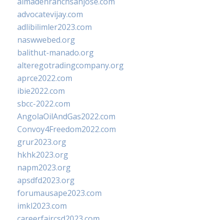
almadenranchsanjose.com
advocatevijay.com
adlibilimler2023.com
naswwebed.org
balithut-manado.org
alteregotradingcompany.org
aprce2022.com
ibie2022.com
sbcc-2022.com
AngolaOilAndGas2022.com
Convoy4Freedom2022.com
grur2023.org
hkhk2023.org
napm2023.org
apsdfd2023.org
forumausape2023.com
imkl2023.com
careerfaircsd2023.com