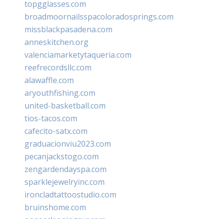
topgglasses.com
broadmoornailsspacoloradosprings.com
missblackpasadena.com
anneskitchen.org
valenciamarketytaqueria.com
reefrecordsllc.com
alawaffle.com
aryouthfishing.com
united-basketball.com
tios-tacos.com
cafecito-satx.com
graduacionviu2023.com
pecanjackstogo.com
zengardendayspa.com
sparklejewelryinc.com
ironcladtattoostudio.com
bruinshome.com