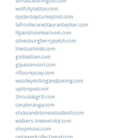
annascleaningsvc.com
wolfcitytattoo.com
oysterbayturkeytrot.com
lafronterarestauranteybar.com
lilyandrosetearoom.com
olivesburgberrypatch.com
theslushkids.com
giobastian.com
glpascensori.com
rifloorepoxy.com
woolleymillingandpaving.com
uptonpvd.com
2troublegrill.com
casateranga.com
sticksandstonesstudiooh.com
walkers-treeservice.com
shopmossi.com
untamedcollectivesd.com