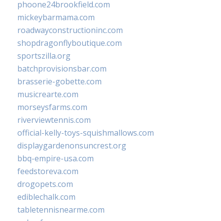
phoone24brookfield.com
mickeybarmama.com
roadwayconstructioninc.com
shopdragonflyboutique.com
sportszilla.org
batchprovisionsbar.com
brasserie-gobette.com
musicrearte.com
morseysfarms.com
riverviewtennis.com
official-kelly-toys-squishmallows.com
displaygardenonsuncrest.org
bbq-empire-usa.com
feedstoreva.com
drogopets.com
ediblechalk.com
tabletennisnearme.com