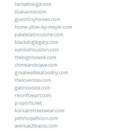
hematologa.com
lizaivanov.com
guesttinyhomes.com
home-plow-by-meyer.com
palatelatincuisine.com
blackdoglegacy.com
eatvivahouston.com
thebigshowok.com
chimeandstave.com
greatwallseafoodny.com
theloverose.com
gabriovoice.com
resinflowart.com
p-sports.net
korsairstreetwear.com
petshopallston.com
avenue26tacos.com