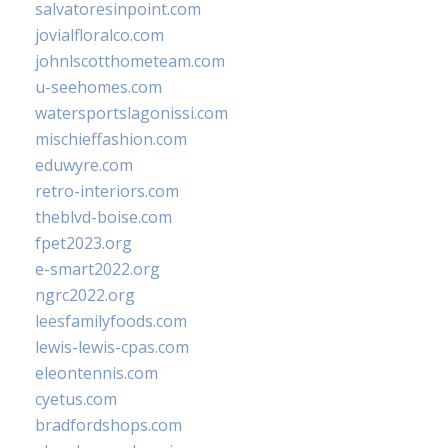
salvatoresinpoint.com
jovialfloralco.com
johnlscotthometeam.com
u-seehomes.com
watersportslagonissi.com
mischieffashion.com
eduwyre.com
retro-interiors.com
theblvd-boise.com
fpet2023.org
e-smart2022.org
ngrc2022.org
leesfamilyfoods.com
lewis-lewis-cpas.com
eleontennis.com
cyetus.com
bradfordshops.com