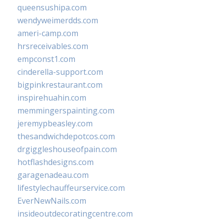
queensushipa.com
wendyweimerdds.com
ameri-camp.com
hrsreceivables.com
empconst1.com
cinderella-support.com
bigpinkrestaurant.com
inspirehuahin.com
memmingerspainting.com
jeremypbeasley.com
thesandwichdepotcos.com
drgiggleshouseofpain.com
hotflashdesigns.com
garagenadeau.com
lifestylechauffeurservice.com
EverNewNails.com
insideoutdecoratingcentre.com