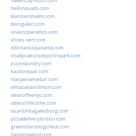
hawkscayresort.com
hellonquads.com
diarioanimales.com
decogaleri.com
unavozparadios.com
shoes-vert.com
elbotanicopanama.com
shadyoaksrockportrvpark.com
jccoinlaundry.com
kautorepair.com
marjaeswinebar.com
elmazatlanclinton.com
ideacoffeenyc.com
odieschillicothe.com
lacantinitagalesburg.com
pizzadeliverybristol.com
greenstarsmogcheck.com
happypawspl.com