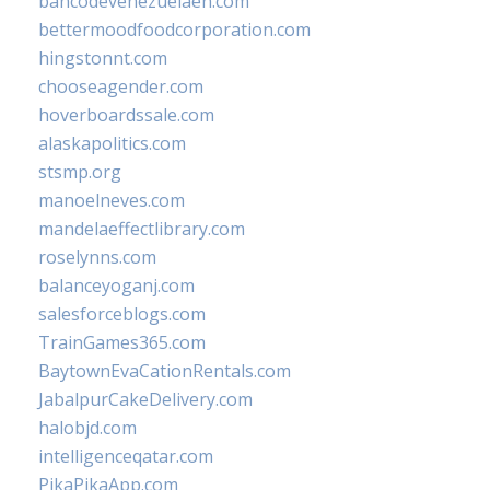
bancodevenezuelaen.com
bettermoodfoodcorporation.com
hingstonnt.com
chooseagender.com
hoverboardssale.com
alaskapolitics.com
stsmp.org
manoelneves.com
mandelaeffectlibrary.com
roselynns.com
balanceyoganj.com
salesforceblogs.com
TrainGames365.com
BaytownEvaCationRentals.com
JabalpurCakeDelivery.com
halobjd.com
intelligenceqatar.com
PikaPikaApp.com