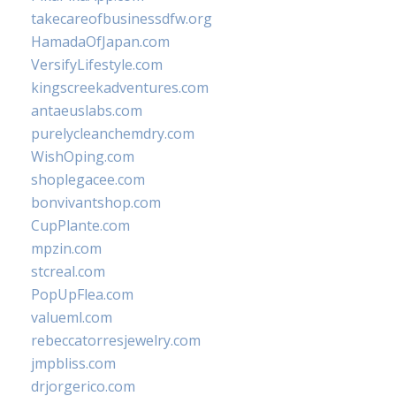
takecareofbusinessdfw.org
HamadaOfJapan.com
VersifyLifestyle.com
kingscreekadventures.com
antaeuslabs.com
purelycleanchemdry.com
WishOping.com
shoplegacee.com
bonvivantshop.com
CupPlante.com
mpzin.com
stcreal.com
PopUpFlea.com
valueml.com
rebeccatorresjewelry.com
jmpbliss.com
drjorgerico.com