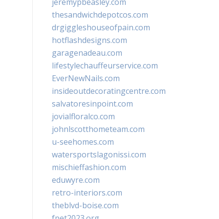
jeremypbeasley.com
thesandwichdepotcos.com
drgiggleshouseofpain.com
hotflashdesigns.com
garagenadeau.com
lifestylechauffeurservice.com
EverNewNails.com
insideoutdecoratingcentre.com
salvatoresinpoint.com
jovialfloralco.com
johnlscotthometeam.com
u-seehomes.com
watersportslagonissi.com
mischieffashion.com
eduwyre.com
retro-interiors.com
theblvd-boise.com
fpet2023.org