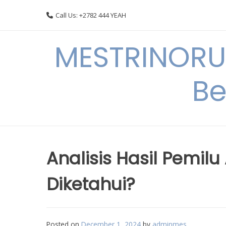
Skip
Call Us: +2782 444 YEAH
to
content
MESTRINORU
Be
Analisis Hasil Pemil
Diketahui?
Posted on
December 1, 2024
by
adminmes