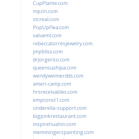
CupPlante.com
mpzin.com
stcreal.com
PopUpFlea.com
valueml.com
rebeccatorresjewelry.com
jmpbliss.com
drjorgerico.com
queensushipa.com
wendyweimerdds.com
ameri-camp.com
hrsreceivables.com
empconst1.com
cinderella-support.com
bigpinkrestaurant.com
inspirehuahin.com
memmingerspainting.com