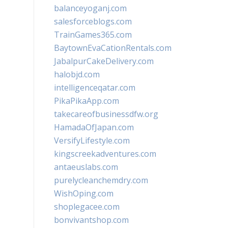
balanceyoganj.com
salesforceblogs.com
TrainGames365.com
BaytownEvaCationRentals.com
JabalpurCakeDelivery.com
halobjd.com
intelligenceqatar.com
PikaPikaApp.com
takecareofbusinessdfw.org
HamadaOfJapan.com
VersifyLifestyle.com
kingscreekadventures.com
antaeuslabs.com
purelycleanchemdry.com
WishOping.com
shoplegacee.com
bonvivantshop.com