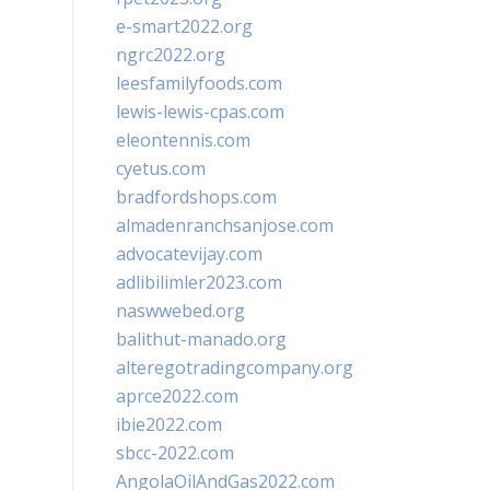
e-smart2022.org
ngrc2022.org
leesfamilyfoods.com
lewis-lewis-cpas.com
eleontennis.com
cyetus.com
bradfordshops.com
almadenranchsanjose.com
advocatevijay.com
adlibilimler2023.com
naswwebed.org
balithut-manado.org
alteregotradingcompany.org
aprce2022.com
ibie2022.com
sbcc-2022.com
AngolaOilAndGas2022.com