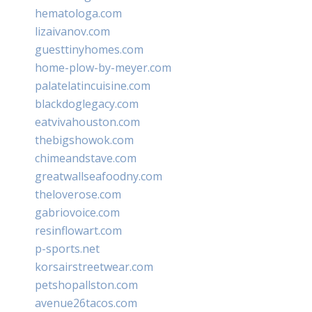
hematologa.com
lizaivanov.com
guesttinyhomes.com
home-plow-by-meyer.com
palatelatincuisine.com
blackdoglegacy.com
eatvivahouston.com
thebigshowok.com
chimeandstave.com
greatwallseafoodny.com
theloverose.com
gabriovoice.com
resinflowart.com
p-sports.net
korsairstreetwear.com
petshopallston.com
avenue26tacos.com