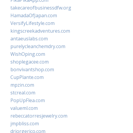
PikaPikaApp.com
takecareofbusinessdfw.org
HamadaOfJapan.com
VersifyLifestyle.com
kingscreekadventures.com
antaeuslabs.com
purelycleanchemdry.com
WishOping.com
shoplegacee.com
bonvivantshop.com
CupPlante.com
mpzin.com
stcreal.com
PopUpFlea.com
valueml.com
rebeccatorresjewelry.com
jmpbliss.com
drjorgerico.com