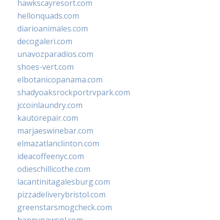
hawkscayresort.com
hellonquads.com
diarioanimales.com
decogaleri.com
unavozparadios.com
shoes-vert.com
elbotanicopanama.com
shadyoaksrockportrvpark.com
jccoinlaundry.com
kautorepair.com
marjaeswinebar.com
elmazatlanclinton.com
ideacoffeenyc.com
odieschillicothe.com
lacantinitagalesburg.com
pizzadeliverybristol.com
greenstarsmogcheck.com