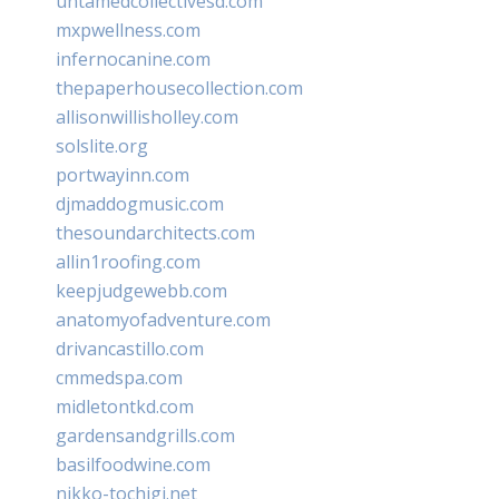
untamedcollectivesd.com
mxpwellness.com
infernocanine.com
thepaperhousecollection.com
allisonwillisholley.com
solslite.org
portwayinn.com
djmaddogmusic.com
thesoundarchitects.com
allin1roofing.com
keepjudgewebb.com
anatomyofadventure.com
drivancastillo.com
cmmedspa.com
midletontkd.com
gardensandgrills.com
basilfoodwine.com
nikko-tochigi.net