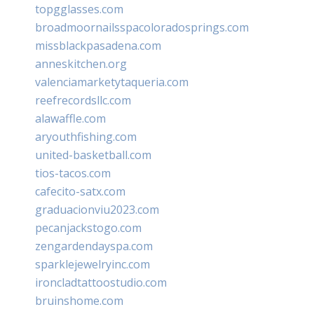
topgglasses.com
broadmoornailsspacoloradosprings.com
missblackpasadena.com
anneskitchen.org
valenciamarketytaqueria.com
reefrecordsllc.com
alawaffle.com
aryouthfishing.com
united-basketball.com
tios-tacos.com
cafecito-satx.com
graduacionviu2023.com
pecanjackstogo.com
zengardendayspa.com
sparklejewelryinc.com
ironcladtattoostudio.com
bruinshome.com