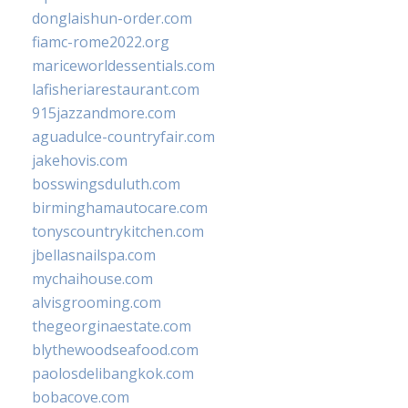
donglaishun-order.com
fiamc-rome2022.org
mariceworldessentials.com
lafisheriarestaurant.com
915jazzandmore.com
aguadulce-countryfair.com
jakehovis.com
bosswingsduluth.com
birminghamautocare.com
tonyscountrykitchen.com
jbellasnailspa.com
mychaihouse.com
alvisgrooming.com
thegeorginaestate.com
blythewoodseafood.com
paolosdelibangkok.com
bobacove.com