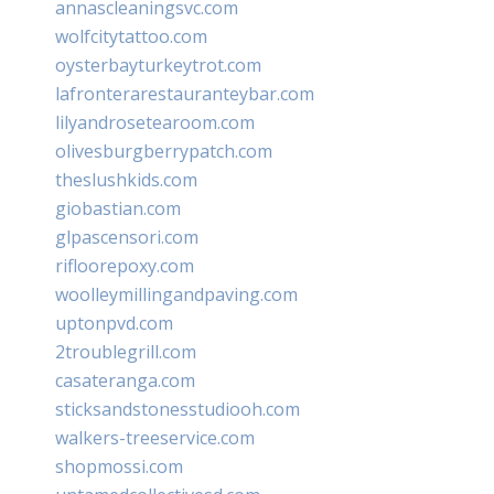
annascleaningsvc.com
wolfcitytattoo.com
oysterbayturkeytrot.com
lafronterarestauranteybar.com
lilyandrosetearoom.com
olivesburgberrypatch.com
theslushkids.com
giobastian.com
glpascensori.com
rifloorepoxy.com
woolleymillingandpaving.com
uptonpvd.com
2troublegrill.com
casateranga.com
sticksandstonesstudiooh.com
walkers-treeservice.com
shopmossi.com