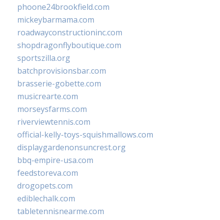
phoone24brookfield.com
mickeybarmama.com
roadwayconstructioninc.com
shopdragonflyboutique.com
sportszilla.org
batchprovisionsbar.com
brasserie-gobette.com
musicrearte.com
morseysfarms.com
riverviewtennis.com
official-kelly-toys-squishmallows.com
displaygardenonsuncrest.org
bbq-empire-usa.com
feedstoreva.com
drogopets.com
ediblechalk.com
tabletennisnearme.com