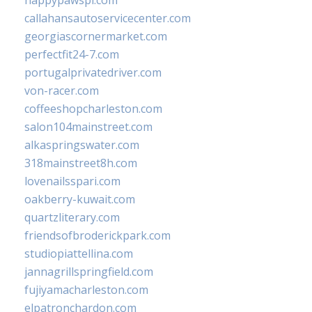
happypawspl.com
callahansautoservicecenter.com
georgiascornermarket.com
perfectfit24-7.com
portugalprivatedriver.com
von-racer.com
coffeeshopcharleston.com
salon104mainstreet.com
alkaspringswater.com
318mainstreet8h.com
lovenailsspari.com
oakberry-kuwait.com
quartzliterary.com
friendsofbroderickpark.com
studiopiattellina.com
jannagrillspringfield.com
fujiyamacharleston.com
elpatronchardon.com