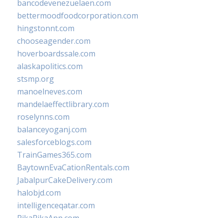
bancodevenezuelaen.com
bettermoodfoodcorporation.com
hingstonnt.com
chooseagender.com
hoverboardssale.com
alaskapolitics.com
stsmp.org
manoelneves.com
mandelaeffectlibrary.com
roselynns.com
balanceyoganj.com
salesforceblogs.com
TrainGames365.com
BaytownEvaCationRentals.com
JabalpurCakeDelivery.com
halobjd.com
intelligenceqatar.com