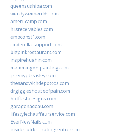
queensushipa.com
wendyweimerdds.com
ameri-camp.com
hrsreceivables.com
empconst1.com
cinderella-support.com
bigpinkrestaurant.com
inspirehuahin.com
memmingerspainting.com
jeremypbeasley.com
thesandwichdepotcos.com
drgiggleshouseofpain.com
hotflashdesigns.com
garagenadeau.com
lifestylechauffeurservice.com
EverNewNails.com
insideoutdecoratingcentre.com