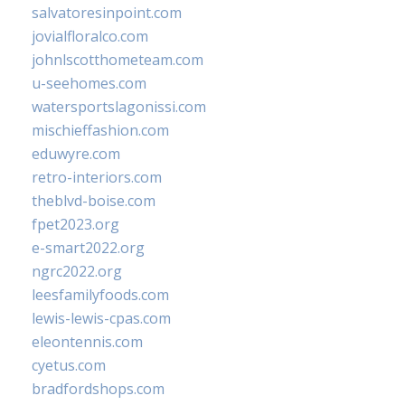
salvatoresinpoint.com
jovialfloralco.com
johnlscotthometeam.com
u-seehomes.com
watersportslagonissi.com
mischieffashion.com
eduwyre.com
retro-interiors.com
theblvd-boise.com
fpet2023.org
e-smart2022.org
ngrc2022.org
leesfamilyfoods.com
lewis-lewis-cpas.com
eleontennis.com
cyetus.com
bradfordshops.com