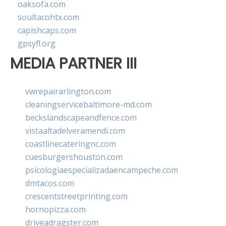
oaksofa.com
soultacohtx.com
capishcaps.com
gpsyfl.org
MEDIA PARTNER III
vwrepairarlington.com
cleaningservicebaltimore-md.com
beckslandscapeandfence.com
vistaaltadelveramendi.com
coastlinecateringnc.com
cuesburgershouston.com
psicologiaespecializadaencampeche.com
dmtacos.com
crescentstreetprinting.com
hornopizza.com
driveadragster.com