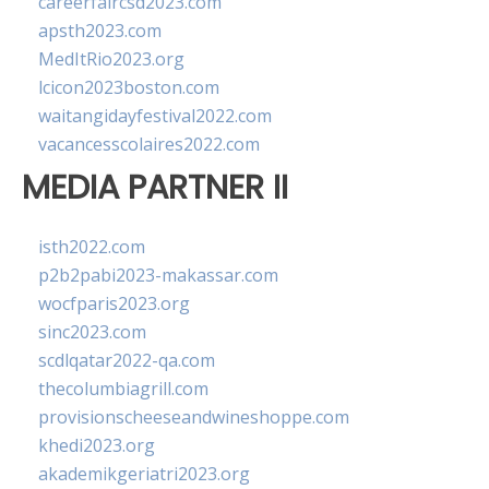
careerfaircsd2023.com
apsth2023.com
MedItRio2023.org
lcicon2023boston.com
waitangidayfestival2022.com
vacancesscolaires2022.com
MEDIA PARTNER II
isth2022.com
p2b2pabi2023-makassar.com
wocfparis2023.org
sinc2023.com
scdlqatar2022-qa.com
thecolumbiagrill.com
provisionscheeseandwineshoppe.com
khedi2023.org
akademikgeriatri2023.org