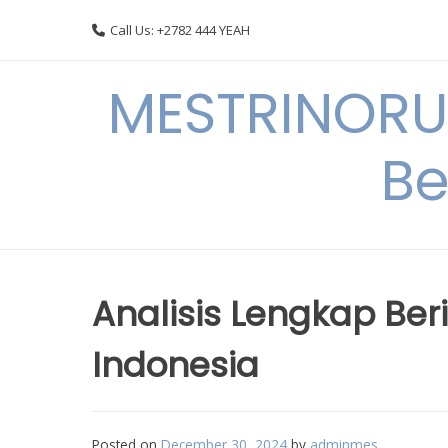
Skip
Call Us: +2782 444 YEAH
to
content
MESTRINORU
Be
Analisis Lengkap Beri
Indonesia
Posted on
December 30, 2024
by
adminmes