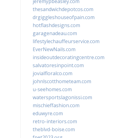
jeremypbeasley.com
thesandwichdepotcos.com
drgiggleshouseofpain.com
hotflashdesigns.com
garagenadeau.com
lifestylechauffeurservice.com
EverNewNails.com
insideoutdecoratingcentre.com
salvatoresinpoint.com
jovialfloralco.com
johnlscotthometeam.com
u-seehomes.com
watersportslagonissi.com
mischieffashion.com
eduwyre.com
retro-interiors.com
theblvd-boise.com
fpet2023.org