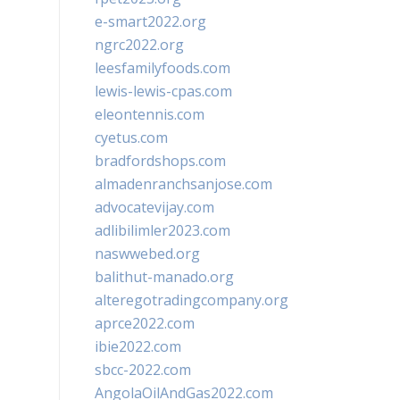
e-smart2022.org
ngrc2022.org
leesfamilyfoods.com
lewis-lewis-cpas.com
eleontennis.com
cyetus.com
bradfordshops.com
almadenranchsanjose.com
advocatevijay.com
adlibilimler2023.com
naswwebed.org
balithut-manado.org
alteregotradingcompany.org
aprce2022.com
ibie2022.com
sbcc-2022.com
AngolaOilAndGas2022.com