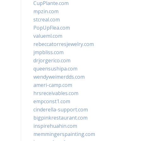
CupPlante.com
mpzin.com
stcreal.com
PopUpFlea.com
valueml.com
rebeccatorresjewelry.com
jmpbliss.com
drjorgerico.com
queensushipa.com
wendyweimerdds.com
ameri-camp.com
hrsreceivables.com
empconst1.com
cinderella-support.com
bigpinkrestaurant.com
inspirehuahin.com
memmingerspainting.com