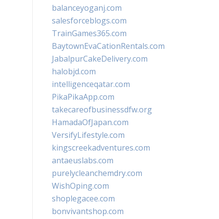
balanceyoganj.com
salesforceblogs.com
TrainGames365.com
BaytownEvaCationRentals.com
JabalpurCakeDelivery.com
halobjd.com
intelligenceqatar.com
PikaPikaApp.com
takecareofbusinessdfw.org
HamadaOfJapan.com
VersifyLifestyle.com
kingscreekadventures.com
antaeuslabs.com
purelycleanchemdry.com
WishOping.com
shoplegacee.com
bonvivantshop.com