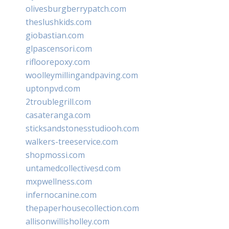
olivesburgberrypatch.com
theslushkids.com
giobastian.com
glpascensori.com
rifloorepoxy.com
woolleymillingandpaving.com
uptonpvd.com
2troublegrill.com
casateranga.com
sticksandstonesstudiooh.com
walkers-treeservice.com
shopmossi.com
untamedcollectivesd.com
mxpwellness.com
infernocanine.com
thepaperhousecollection.com
allisonwillisholley.com