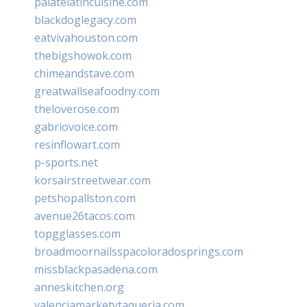
palatelatincuisine.com
blackdoglegacy.com
eatvivahouston.com
thebigshowok.com
chimeandstave.com
greatwallseafoodny.com
theloverose.com
gabriovoice.com
resinflowart.com
p-sports.net
korsairstreetwear.com
petshopallston.com
avenue26tacos.com
topgglasses.com
broadmoornailsspacoloradosprings.com
missblackpasadena.com
anneskitchen.org
valenciamarketytaqueria.com