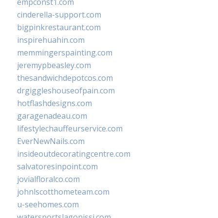
empconst1.com
cinderella-support.com
bigpinkrestaurant.com
inspirehuahin.com
memmingerspainting.com
jeremypbeasley.com
thesandwichdepotcos.com
drgiggleshouseofpain.com
hotflashdesigns.com
garagenadeau.com
lifestylechauffeurservice.com
EverNewNails.com
insideoutdecoratingcentre.com
salvatoresinpoint.com
jovialfloralco.com
johnlscotthometeam.com
u-seehomes.com
watersportslagonissi.com