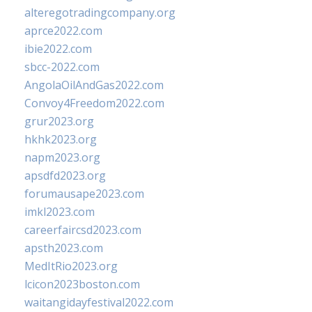
alteregotradingcompany.org
aprce2022.com
ibie2022.com
sbcc-2022.com
AngolaOilAndGas2022.com
Convoy4Freedom2022.com
grur2023.org
hkhk2023.org
napm2023.org
apsdfd2023.org
forumausape2023.com
imkl2023.com
careerfaircsd2023.com
apsth2023.com
MedItRio2023.org
lcicon2023boston.com
waitangidayfestival2022.com