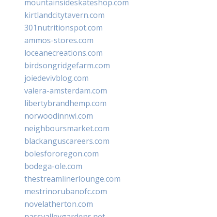
mountainsideskateshop.com
kirtlandcitytavern.com
301nutritionspot.com
ammos-stores.com
loceanecreations.com
birdsongridgefarm.com
joiedevivblog.com
valera-amsterdam.com
libertybrandhemp.com
norwoodinnwi.com
neighboursmarket.com
blackanguscareers.com
bolesfororegon.com
bodega-ole.com
thestreamlinerlounge.com
mestrinorubanofc.com
novelatherton.com
nassvalleygardens.net