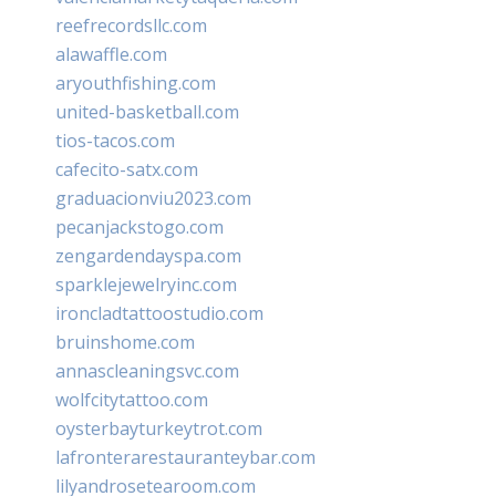
reefrecordsllc.com
alawaffle.com
aryouthfishing.com
united-basketball.com
tios-tacos.com
cafecito-satx.com
graduacionviu2023.com
pecanjackstogo.com
zengardendayspa.com
sparklejewelryinc.com
ironcladtattoostudio.com
bruinshome.com
annascleaningsvc.com
wolfcitytattoo.com
oysterbayturkeytrot.com
lafronterarestauranteybar.com
lilyandrosetearoom.com