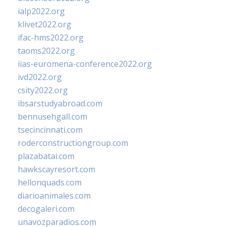
ialp2022.org
klivet2022.org
ifac-hms2022.org
taoms2022.org
iias-euromena-conference2022.org
ivd2022.org
csity2022.org
ibsarstudyabroad.com
bennusehgall.com
tsecincinnati.com
roderconstructiongroup.com
plazabatai.com
hawkscayresort.com
hellonquads.com
diarioanimales.com
decogaleri.com
unavozparadios.com