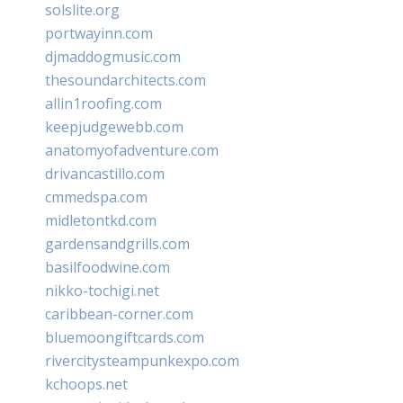
solslite.org
portwayinn.com
djmaddogmusic.com
thesoundarchitects.com
allin1roofing.com
keepjudgewebb.com
anatomyofadventure.com
drivancastillo.com
cmmedspa.com
midletontkd.com
gardensandgrills.com
basilfoodwine.com
nikko-tochigi.net
caribbean-corner.com
bluemoongiftcards.com
rivercitysteampunkexpo.com
kchoops.net