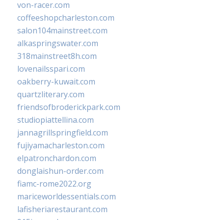
von-racer.com
coffeeshopcharleston.com
salon104mainstreet.com
alkaspringswater.com
318mainstreet8h.com
lovenailsspari.com
oakberry-kuwait.com
quartzliterary.com
friendsofbroderickpark.com
studiopiattellina.com
jannagrillspringfield.com
fujiyamacharleston.com
elpatronchardon.com
donglaishun-order.com
fiamc-rome2022.org
mariceworldessentials.com
lafisheriarestaurant.com