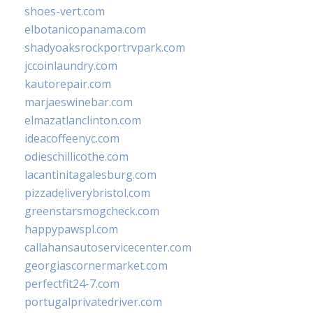
shoes-vert.com
elbotanicopanama.com
shadyoaksrockportrvpark.com
jccoinlaundry.com
kautorepair.com
marjaeswinebar.com
elmazatlanclinton.com
ideacoffeenyc.com
odieschillicothe.com
lacantinitagalesburg.com
pizzadeliverybristol.com
greenstarsmogcheck.com
happypawspl.com
callahansautoservicecenter.com
georgiascornermarket.com
perfectfit24-7.com
portugalprivatedriver.com