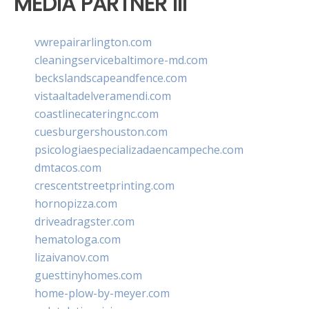
MEDIA PARTNER III
vwrepairarlington.com
cleaningservicebaltimore-md.com
beckslandscapeandfence.com
vistaaltadelveramendi.com
coastlinecateringnc.com
cuesburgershouston.com
psicologiaespecializadaencampeche.com
dmtacos.com
crescentstreetprinting.com
hornopizza.com
driveadragster.com
hematologa.com
lizaivanov.com
guesttinyhomes.com
home-plow-by-meyer.com