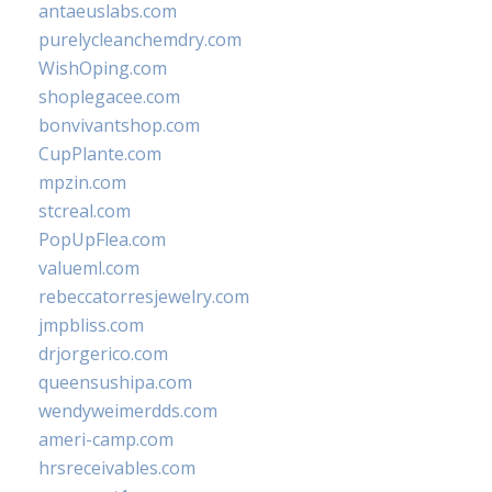
antaeuslabs.com
purelycleanchemdry.com
WishOping.com
shoplegacee.com
bonvivantshop.com
CupPlante.com
mpzin.com
stcreal.com
PopUpFlea.com
valueml.com
rebeccatorresjewelry.com
jmpbliss.com
drjorgerico.com
queensushipa.com
wendyweimerdds.com
ameri-camp.com
hrsreceivables.com