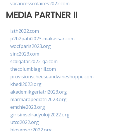
vacancesscolaires2022.com
MEDIA PARTNER II
isth2022.com
p2b2pabi2023-makassar.com
wocfparis2023.org
sinc2023.com
scdlqatar2022-qa.com
thecolumbiagrill.com
provisionscheeseandwineshoppe.com
khedi2023.org
akademikgeriatri2023.org
marmarapediatri2023.org
emchie2023.org
girisimselradyoloji2022.org
utcd2022.org
biosensor2022.org