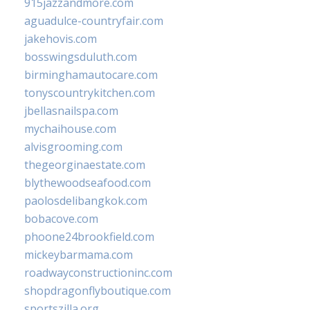
915jazzandmore.com
aguadulce-countryfair.com
jakehovis.com
bosswingsduluth.com
birminghamautocare.com
tonyscountrykitchen.com
jbellasnailspa.com
mychaihouse.com
alvisgrooming.com
thegeorginaestate.com
blythewoodseafood.com
paolosdelibangkok.com
bobacove.com
phoone24brookfield.com
mickeybarmama.com
roadwayconstructioninc.com
shopdragonflyboutique.com
sportszilla.org