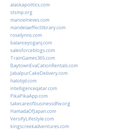
alaskapolitics.com
stsmp.org
manoelneves.com
mandelaeffectlibrary.com
roselynns.com
balanceyoganj.com
salesforceblogs.com
TrainGames365.com
BaytownEvaCationRentals.com
JabalpurCakeDelivery.com
halobjd.com
intelligenceqatar.com
PikaPikaApp.com
takecareofbusinessdfw.org
HamadaOfJapan.com
VersifyLifestyle.com
kingscreekadventures.com