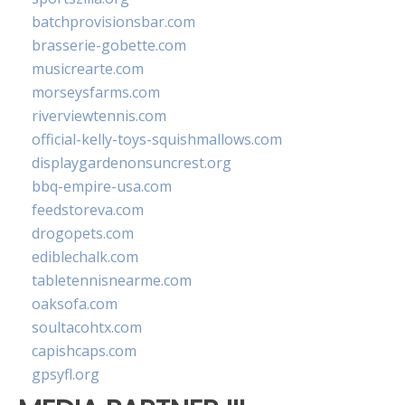
batchprovisionsbar.com
brasserie-gobette.com
musicrearte.com
morseysfarms.com
riverviewtennis.com
official-kelly-toys-squishmallows.com
displaygardenonsuncrest.org
bbq-empire-usa.com
feedstoreva.com
drogopets.com
ediblechalk.com
tabletennisnearme.com
oaksofa.com
soultacohtx.com
capishcaps.com
gpsyfl.org