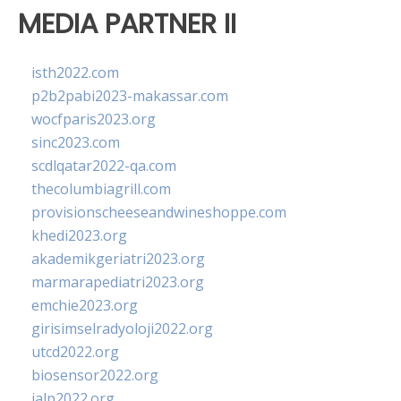
MEDIA PARTNER II
isth2022.com
p2b2pabi2023-makassar.com
wocfparis2023.org
sinc2023.com
scdlqatar2022-qa.com
thecolumbiagrill.com
provisionscheeseandwineshoppe.com
khedi2023.org
akademikgeriatri2023.org
marmarapediatri2023.org
emchie2023.org
girisimselradyoloji2022.org
utcd2022.org
biosensor2022.org
ialp2022.org