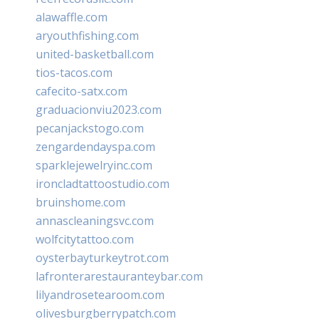
alawaffle.com
aryouthfishing.com
united-basketball.com
tios-tacos.com
cafecito-satx.com
graduacionviu2023.com
pecanjackstogo.com
zengardendayspa.com
sparklejewelryinc.com
ironcladtattoostudio.com
bruinshome.com
annascleaningsvc.com
wolfcitytattoo.com
oysterbayturkeytrot.com
lafronterarestauranteybar.com
lilyandrosetearoom.com
olivesburgberrypatch.com