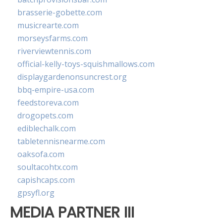
brasserie-gobette.com
musicrearte.com
morseysfarms.com
riverviewtennis.com
official-kelly-toys-squishmallows.com
displaygardenonsuncrest.org
bbq-empire-usa.com
feedstoreva.com
drogopets.com
ediblechalk.com
tabletennisnearme.com
oaksofa.com
soultacohtx.com
capishcaps.com
gpsyfl.org
MEDIA PARTNER III