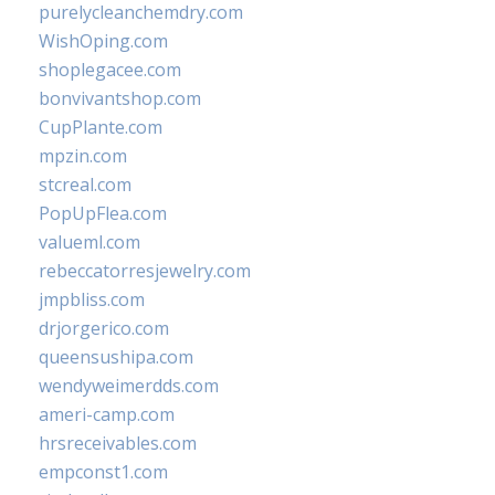
purelycleanchemdry.com
WishOping.com
shoplegacee.com
bonvivantshop.com
CupPlante.com
mpzin.com
stcreal.com
PopUpFlea.com
valueml.com
rebeccatorresjewelry.com
jmpbliss.com
drjorgerico.com
queensushipa.com
wendyweimerdds.com
ameri-camp.com
hrsreceivables.com
empconst1.com