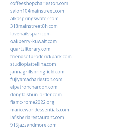
coffeeshopcharleston.com
salon104mainstreet.com
alkaspringswater.com
318mainstreet8h.com
lovenailsspari.com
oakberry-kuwait.com
quartzliterary.com
friendsofbroderickpark.com
studiopiattellina.com
jannagrillspringfield.com
fujiyamacharleston.com
elpatronchardon.com
donglaishun-order.com
fiamc-rome2022.org
mariceworldessentials.com
lafisheriarestaurant.com
915jazzandmore.com