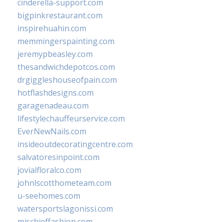
cinderella-support.com
bigpinkrestaurant.com
inspirehuahin.com
memmingerspainting.com
jeremypbeasley.com
thesandwichdepotcos.com
drgiggleshouseofpain.com
hotflashdesigns.com
garagenadeau.com
lifestylechauffeurservice.com
EverNewNails.com
insideoutdecoratingcentre.com
salvatoresinpoint.com
jovialfloralco.com
johnlscotthometeam.com
u-seehomes.com
watersportslagonissi.com
mischieffashion.com