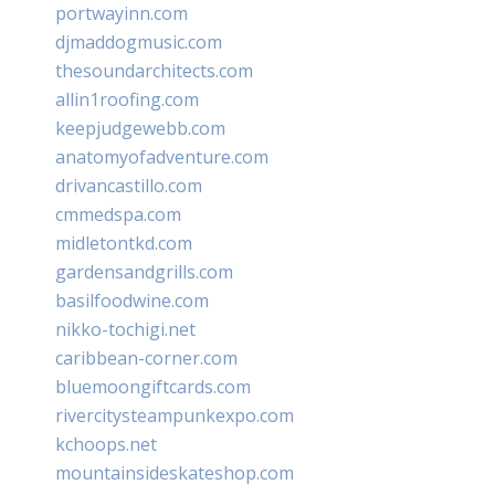
portwayinn.com
djmaddogmusic.com
thesoundarchitects.com
allin1roofing.com
keepjudgewebb.com
anatomyofadventure.com
drivancastillo.com
cmmedspa.com
midletontkd.com
gardensandgrills.com
basilfoodwine.com
nikko-tochigi.net
caribbean-corner.com
bluemoongiftcards.com
rivercitysteampunkexpo.com
kchoops.net
mountainsideskateshop.com