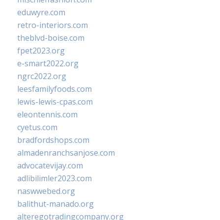
eduwyre.com
retro-interiors.com
theblvd-boise.com
fpet2023.org
e-smart2022.org
ngrc2022.org
leesfamilyfoods.com
lewis-lewis-cpas.com
eleontennis.com
cyetus.com
bradfordshops.com
almadenranchsanjose.com
advocatevijay.com
adlibilimler2023.com
naswwebed.org
balithut-manado.org
alteregotradingcompany.org