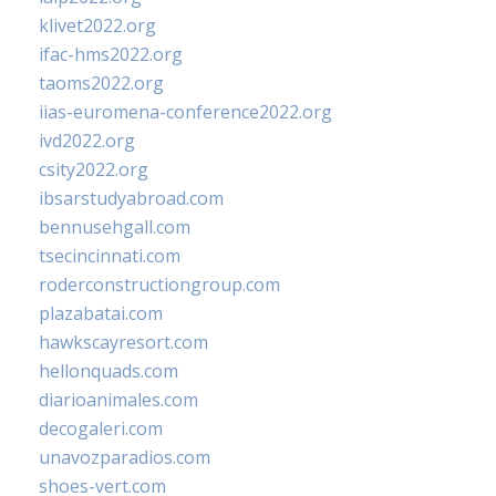
klivet2022.org
ifac-hms2022.org
taoms2022.org
iias-euromena-conference2022.org
ivd2022.org
csity2022.org
ibsarstudyabroad.com
bennusehgall.com
tsecincinnati.com
roderconstructiongroup.com
plazabatai.com
hawkscayresort.com
hellonquads.com
diarioanimales.com
decogaleri.com
unavozparadios.com
shoes-vert.com