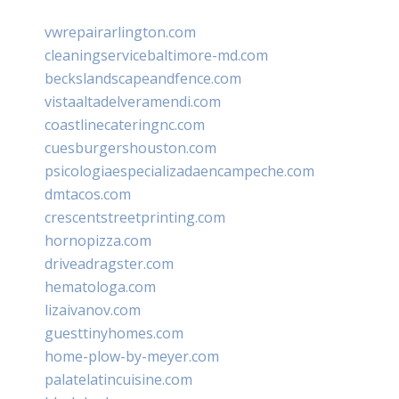
vwrepairarlington.com
cleaningservicebaltimore-md.com
beckslandscapeandfence.com
vistaaltadelveramendi.com
coastlinecateringnc.com
cuesburgershouston.com
psicologiaespecializadaencampeche.com
dmtacos.com
crescentstreetprinting.com
hornopizza.com
driveadragster.com
hematologa.com
lizaivanov.com
guesttinyhomes.com
home-plow-by-meyer.com
palatelatincuisine.com