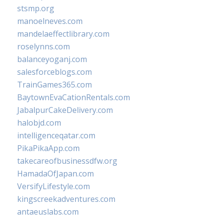
stsmp.org
manoelneves.com
mandelaeffectlibrary.com
roselynns.com
balanceyoganj.com
salesforceblogs.com
TrainGames365.com
BaytownEvaCationRentals.com
JabalpurCakeDelivery.com
halobjd.com
intelligenceqatar.com
PikaPikaApp.com
takecareofbusinessdfw.org
HamadaOfJapan.com
VersifyLifestyle.com
kingscreekadventures.com
antaeuslabs.com