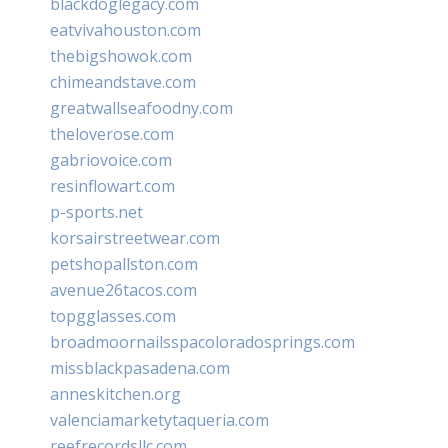
blackdoglegacy.com
eatvivahouston.com
thebigshowok.com
chimeandstave.com
greatwallseafoodny.com
theloverose.com
gabriovoice.com
resinflowart.com
p-sports.net
korsairstreetwear.com
petshopallston.com
avenue26tacos.com
topgglasses.com
broadmoornailsspacoloradosprings.com
missblackpasadena.com
anneskitchen.org
valenciamarketytaqueria.com
reefrecordsllc.com