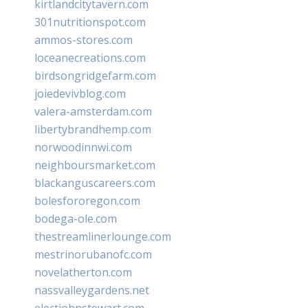
kirtlandcitytavern.com
301nutritionspot.com
ammos-stores.com
loceanecreations.com
birdsongridgefarm.com
joiedevivblog.com
valera-amsterdam.com
libertybrandhemp.com
norwoodinnwi.com
neighboursmarket.com
blackanguscareers.com
bolesfororegon.com
bodega-ole.com
thestreamlinerlounge.com
mestrinorubanofc.com
novelatherton.com
nassvalleygardens.net
electjohnstewart.com