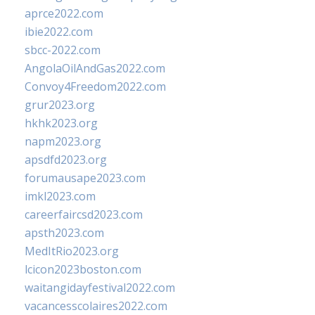
aprce2022.com
ibie2022.com
sbcc-2022.com
AngolaOilAndGas2022.com
Convoy4Freedom2022.com
grur2023.org
hkhk2023.org
napm2023.org
apsdfd2023.org
forumausape2023.com
imkl2023.com
careerfaircsd2023.com
apsth2023.com
MedItRio2023.org
lcicon2023boston.com
waitangidayfestival2022.com
vacancesscolaires2022.com