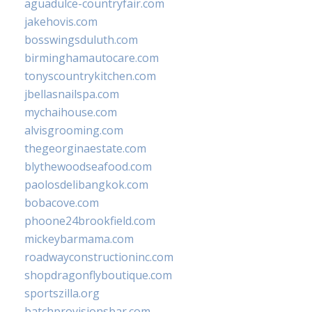
aguadulce-countryfair.com
jakehovis.com
bosswingsduluth.com
birminghamautocare.com
tonyscountrykitchen.com
jbellasnailspa.com
mychaihouse.com
alvisgrooming.com
thegeorginaestate.com
blythewoodseafood.com
paolosdelibangkok.com
bobacove.com
phoone24brookfield.com
mickeybarmama.com
roadwayconstructioninc.com
shopdragonflyboutique.com
sportszilla.org
batchprovisionsbar.com