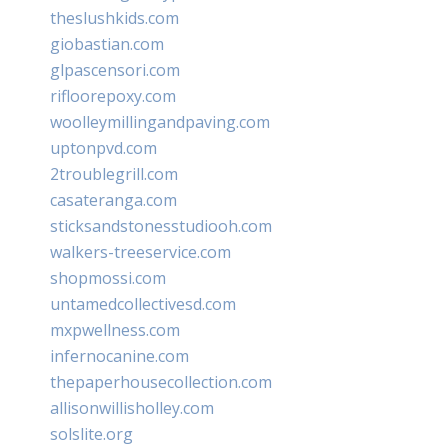
theslushkids.com
giobastian.com
glpascensori.com
rifloorepoxy.com
woolleymillingandpaving.com
uptonpvd.com
2troublegrill.com
casateranga.com
sticksandstonesstudiooh.com
walkers-treeservice.com
shopmossi.com
untamedcollectivesd.com
mxpwellness.com
infernocanine.com
thepaperhousecollection.com
allisonwillisholley.com
solslite.org