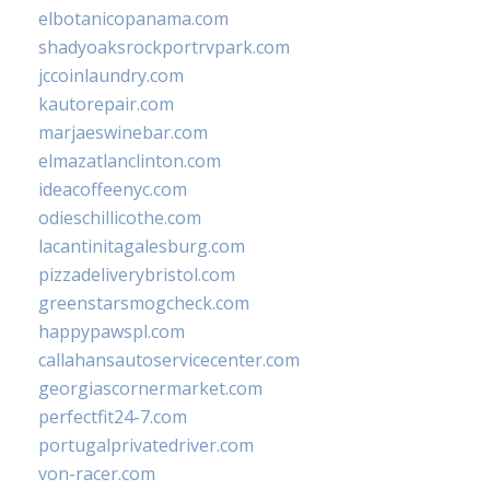
elbotanicopanama.com
shadyoaksrockportrvpark.com
jccoinlaundry.com
kautorepair.com
marjaeswinebar.com
elmazatlanclinton.com
ideacoffeenyc.com
odieschillicothe.com
lacantinitagalesburg.com
pizzadeliverybristol.com
greenstarsmogcheck.com
happypawspl.com
callahansautoservicecenter.com
georgiascornermarket.com
perfectfit24-7.com
portugalprivatedriver.com
von-racer.com