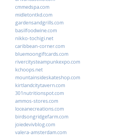
cmmedspa.com
midletontkd.com
gardensandgrills.com
basilfoodwine.com
nikko-tochigi.net
caribbean-corner.com
bluemoongiftcards.com
rivercitysteampunkexpo.com
kchoops.net
mountainsideskateshop.com
kirtlandcitytavern.com
301nutritionspot.com
ammos-stores.com
loceanecreations.com
birdsongridgefarm.com
joiedevivblog.com
valera-amsterdam.com