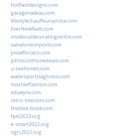
hotflashdesigns.com
garagenadeau.com
lifestylechauffeurservice.com
EverNewNails.com
insideoutdecoratingcentre.com
salvatoresinpoint.com
jovialfloralco.com
johnlscotthometeam.com
u-seehomes.com
watersportslagonissi.com
mischieffashion.com
eduwyre.com
retro-interiors.com
theblvd-boise.com
fpet2023.org
e-smart2022.org
ngrc2022.org