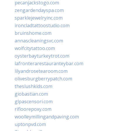
pecanjackstogo.com
zengardendayspa.com
sparklejewelryinc.com
ironcladtattoostudio.com
bruinshome.com
annascleaningsvc.com
wolfcitytattoo.com
oysterbayturkeytrot.com
lafronterarestauranteybar.com
lilyandrosetearoom.com
olivesburgberrypatch.com
theslushkids.com
giobastian.com
glpascensori.com
rifloorepoxy.com
woolleymillingandpaving.com
uptonpvd.com