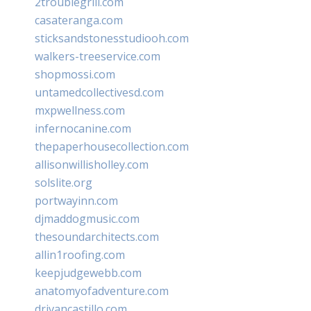
2troublegrill.com
casateranga.com
sticksandstonesstudiooh.com
walkers-treeservice.com
shopmossi.com
untamedcollectivesd.com
mxpwellness.com
infernocanine.com
thepaperhousecollection.com
allisonwillisholley.com
solslite.org
portwayinn.com
djmaddogmusic.com
thesoundarchitects.com
allin1roofing.com
keepjudgewebb.com
anatomyofadventure.com
drivancastillo.com