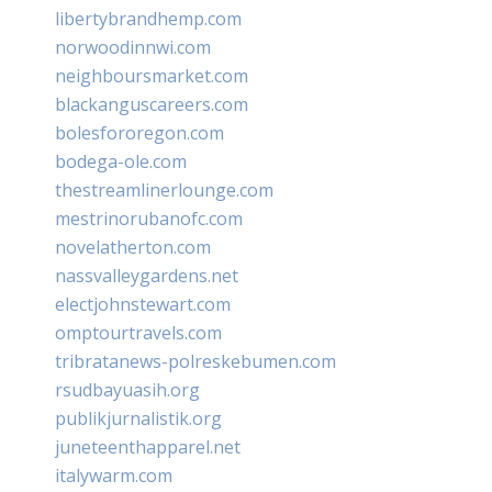
libertybrandhemp.com
norwoodinnwi.com
neighboursmarket.com
blackanguscareers.com
bolesfororegon.com
bodega-ole.com
thestreamlinerlounge.com
mestrinorubanofc.com
novelatherton.com
nassvalleygardens.net
electjohnstewart.com
omptourtravels.com
tribratanews-polreskebumen.com
rsudbayuasih.org
publikjurnalistik.org
juneteenthapparel.net
italywarm.com