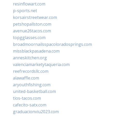
resinflowart.com
p-sports.net
korsairstreetwear.com
petshopallston.com
avenue26tacos.com
topgglasses.com
broadmoornailsspacoloradosprings.com
missblackpasadena.com
anneskitchen.org
valenciamarketytaqueria.com
reefrecordsllc.com
alawaffle.com
aryouthfishing.com
united-basketball.com
tios-tacos.com
cafecito-satx.com
graduacionviu2023.com