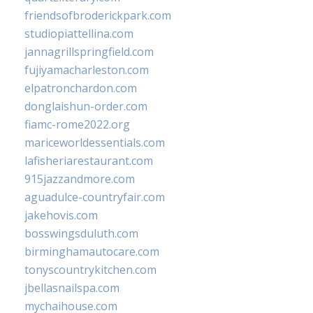
friendsofbroderickpark.com
studiopiattellina.com
jannagrillspringfield.com
fujiyamacharleston.com
elpatronchardon.com
donglaishun-order.com
fiamc-rome2022.org
mariceworldessentials.com
lafisheriarestaurant.com
915jazzandmore.com
aguadulce-countryfair.com
jakehovis.com
bosswingsduluth.com
birminghamautocare.com
tonyscountrykitchen.com
jbellasnailspa.com
mychaihouse.com