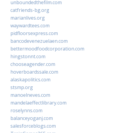
unboundedthefilm.com
catfriends-bg.org
marianlives.org
waywardtees.com
pidfloorsexpress.com
bancodevenezuelaen.com
bettermoodfoodcorporation.com
hingstonnt.com
chooseagender.com
hoverboardssale.com
alaskapolitics.com
stsmp.org
manoelneves.com
mandelaeffectlibrary.com
roselynns.com
balanceyoganj.com
salesforceblogs.com