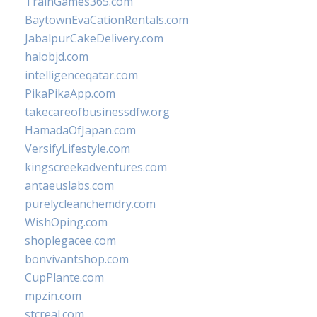
TrainGames365.com
BaytownEvaCationRentals.com
JabalpurCakeDelivery.com
halobjd.com
intelligenceqatar.com
PikaPikaApp.com
takecareofbusinessdfw.org
HamadaOfJapan.com
VersifyLifestyle.com
kingscreekadventures.com
antaeuslabs.com
purelycleanchemdry.com
WishOping.com
shoplegacee.com
bonvivantshop.com
CupPlante.com
mpzin.com
stcreal.com