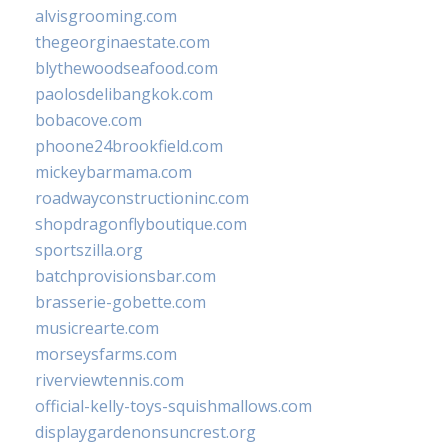
alvisgrooming.com
thegeorginaestate.com
blythewoodseafood.com
paolosdelibangkok.com
bobacove.com
phoone24brookfield.com
mickeybarmama.com
roadwayconstructioninc.com
shopdragonflyboutique.com
sportszilla.org
batchprovisionsbar.com
brasserie-gobette.com
musicrearte.com
morseysfarms.com
riverviewtennis.com
official-kelly-toys-squishmallows.com
displaygardenonsuncrest.org