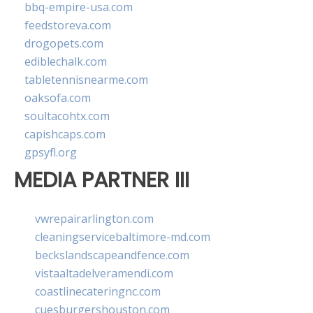
bbq-empire-usa.com
feedstoreva.com
drogopets.com
ediblechalk.com
tabletennisnearme.com
oaksofa.com
soultacohtx.com
capishcaps.com
gpsyfl.org
MEDIA PARTNER III
vwrepairarlington.com
cleaningservicebaltimore-md.com
beckslandscapeandfence.com
vistaaltadelveramendi.com
coastlinecateringnc.com
cuesburgershouston.com