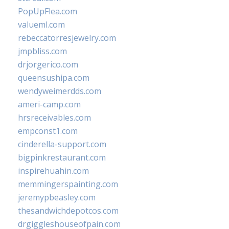
PopUpFlea.com
valueml.com
rebeccatorresjewelry.com
jmpbliss.com
drjorgerico.com
queensushipa.com
wendyweimerdds.com
ameri-camp.com
hrsreceivables.com
empconst1.com
cinderella-support.com
bigpinkrestaurant.com
inspirehuahin.com
memmingerspainting.com
jeremypbeasley.com
thesandwichdepotcos.com
drgiggleshouseofpain.com