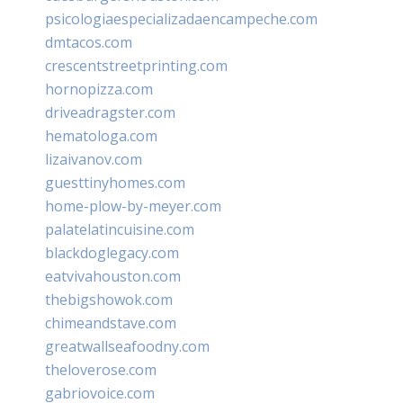
psicologiaespecializadaencampeche.com
dmtacos.com
crescentstreetprinting.com
hornopizza.com
driveadragster.com
hematologa.com
lizaivanov.com
guesttinyhomes.com
home-plow-by-meyer.com
palatelatincuisine.com
blackdoglegacy.com
eatvivahouston.com
thebigshowok.com
chimeandstave.com
greatwallseafoodny.com
theloverose.com
gabriovoice.com