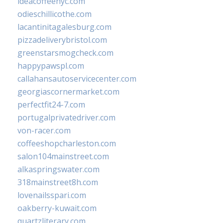
ideacoffeenyc.com
odieschillicothe.com
lacantinitagalesburg.com
pizzadeliverybristol.com
greenstarsmogcheck.com
happypawspl.com
callahansautoservicecenter.com
georgiascornermarket.com
perfectfit24-7.com
portugalprivatedriver.com
von-racer.com
coffeeshopcharleston.com
salon104mainstreet.com
alkaspringswater.com
318mainstreet8h.com
lovenailsspari.com
oakberry-kuwait.com
quartzliterary.com