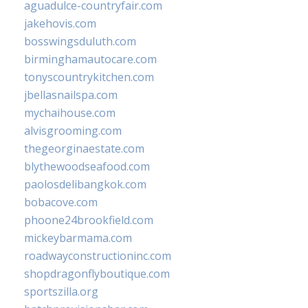
aguadulce-countryfair.com
jakehovis.com
bosswingsduluth.com
birminghamautocare.com
tonyscountrykitchen.com
jbellasnailspa.com
mychaihouse.com
alvisgrooming.com
thegeorginaestate.com
blythewoodseafood.com
paolosdelibangkok.com
bobacove.com
phoone24brookfield.com
mickeybarmama.com
roadwayconstructioninc.com
shopdragonflyboutique.com
sportszilla.org