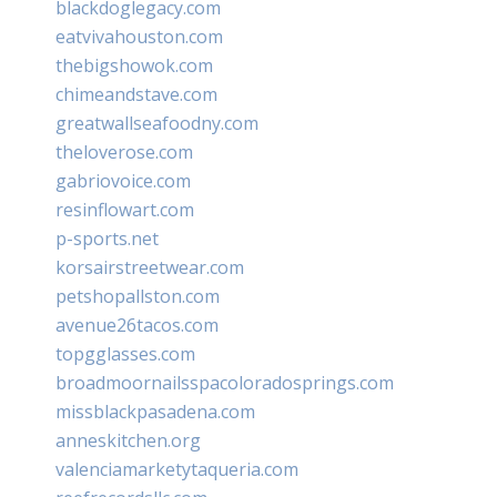
blackdoglegacy.com
eatvivahouston.com
thebigshowok.com
chimeandstave.com
greatwallseafoodny.com
theloverose.com
gabriovoice.com
resinflowart.com
p-sports.net
korsairstreetwear.com
petshopallston.com
avenue26tacos.com
topgglasses.com
broadmoornailsspacoloradosprings.com
missblackpasadena.com
anneskitchen.org
valenciamarketytaqueria.com