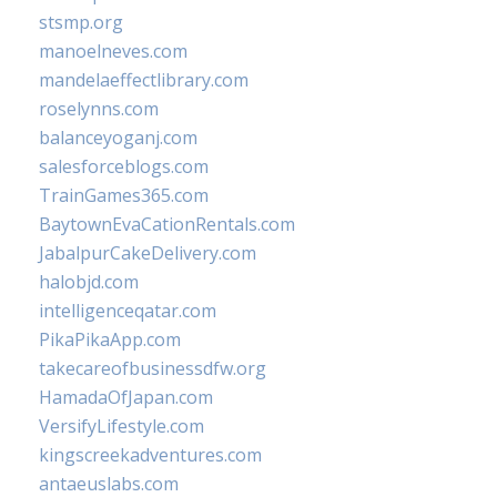
stsmp.org
manoelneves.com
mandelaeffectlibrary.com
roselynns.com
balanceyoganj.com
salesforceblogs.com
TrainGames365.com
BaytownEvaCationRentals.com
JabalpurCakeDelivery.com
halobjd.com
intelligenceqatar.com
PikaPikaApp.com
takecareofbusinessdfw.org
HamadaOfJapan.com
VersifyLifestyle.com
kingscreekadventures.com
antaeuslabs.com