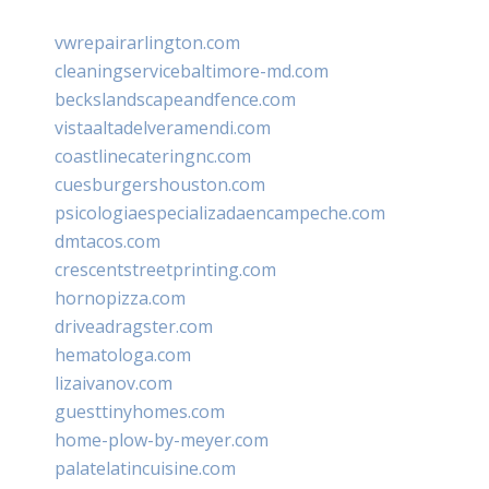
vwrepairarlington.com
cleaningservicebaltimore-md.com
beckslandscapeandfence.com
vistaaltadelveramendi.com
coastlinecateringnc.com
cuesburgershouston.com
psicologiaespecializadaencampeche.com
dmtacos.com
crescentstreetprinting.com
hornopizza.com
driveadragster.com
hematologa.com
lizaivanov.com
guesttinyhomes.com
home-plow-by-meyer.com
palatelatincuisine.com