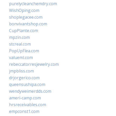
purelycleanchemdry.com
WishOping.com
shoplegacee.com
bonvivantshop.com
CupPlante.com
mpzin.com
stcreal.com
PopUpFlea.com
valueml.com
rebeccatorresjewelry.com
jmpbliss.com
drjorgerico.com
queensushipa.com
wendyweimerdds.com
ameri-camp.com
hrsreceivables.com
empconst1.com