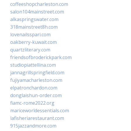
coffeeshopcharleston.com
salon104mainstreet.com
alkaspringswater.com
318mainstreet8h.com
lovenailsspari.com
oakberry-kuwait.com
quartzliterary.com
friendsofbroderickpark.com
studiopiattellina.com
jannagrillspringfield.com
fujiyamacharleston.com
elpatronchardon.com
donglaishun-order.com
fiamc-rome2022.org
mariceworldessentials.com
lafisheriarestaurant.com
915jazzandmore.com