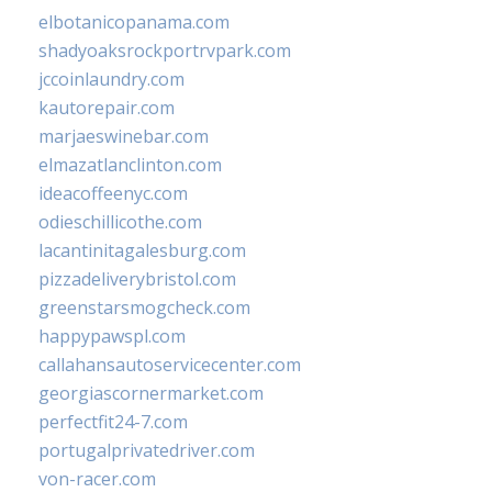
elbotanicopanama.com
shadyoaksrockportrvpark.com
jccoinlaundry.com
kautorepair.com
marjaeswinebar.com
elmazatlanclinton.com
ideacoffeenyc.com
odieschillicothe.com
lacantinitagalesburg.com
pizzadeliverybristol.com
greenstarsmogcheck.com
happypawspl.com
callahansautoservicecenter.com
georgiascornermarket.com
perfectfit24-7.com
portugalprivatedriver.com
von-racer.com