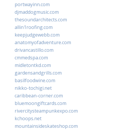
portwayinn.com
djmaddogmusic.com
thesoundarchitects.com
allin1roofing.com
keepjudgewebb.com
anatomyofadventure.com
drivancastillo.com
cmmedspa.com
midletontkd.com
gardensandgrills.com
basilfoodwine.com
nikko-tochigi.net
caribbean-corner.com
bluemoongiftcards.com
rivercitysteampunkexpo.com
kchoops.net
mountainsideskateshop.com