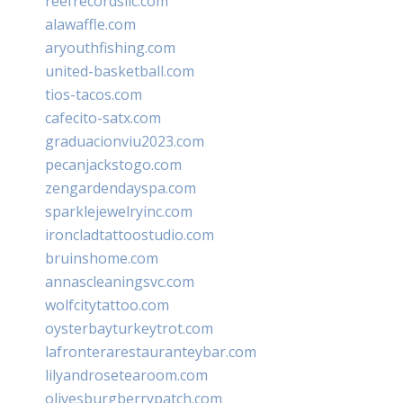
reefrecordsllc.com
alawaffle.com
aryouthfishing.com
united-basketball.com
tios-tacos.com
cafecito-satx.com
graduacionviu2023.com
pecanjackstogo.com
zengardendayspa.com
sparklejewelryinc.com
ironcladtattoostudio.com
bruinshome.com
annascleaningsvc.com
wolfcitytattoo.com
oysterbayturkeytrot.com
lafronterarestauranteybar.com
lilyandrosetearoom.com
olivesburgberrypatch.com