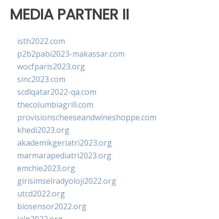
MEDIA PARTNER II
isth2022.com
p2b2pabi2023-makassar.com
wocfparis2023.org
sinc2023.com
scdlqatar2022-qa.com
thecolumbiagrill.com
provisionscheeseandwineshoppe.com
khedi2023.org
akademikgeriatri2023.org
marmarapediatri2023.org
emchie2023.org
girisimselradyoloji2022.org
utcd2022.org
biosensor2022.org