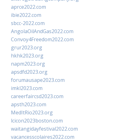
aprce2022.com
ibie2022.com
sbcc-2022.com
AngolaOilAndGas2022.com
Convoy4Freedom2022.com
grur2023.org
hkhk2023.org
napm2023.org
apsdfd2023.org
forumausape2023.com
imkl2023.com
careerfaircsd2023.com
apsth2023.com
MedItRio2023.org
lcicon2023boston.com
waitangidayfestival2022.com
vacancesscolaires2022.com