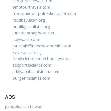
electjohnstewart.com
omptourtravels.com
tribratanews-polreskebumen.com
rsudbayuasih.org
publikjurnalistik.org
juneteenthapparel.net
italywarm.com
journaloffinanceeconomics.com
kvk-kumari.org
foodscienceandtechnology.com
scisportsscience.com
addisababacuisineaz.com
burgerimcamas.com
ADS
pengeluaran taiwan