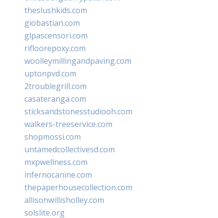
theslushkids.com
giobastian.com
glpascensori.com
rifloorepoxy.com
woolleymillingandpaving.com
uptonpvd.com
2troublegrill.com
casateranga.com
sticksandstonesstudiooh.com
walkers-treeservice.com
shopmossi.com
untamedcollectivesd.com
mxpwellness.com
infernocanine.com
thepaperhousecollection.com
allisonwillisholley.com
solslite.org