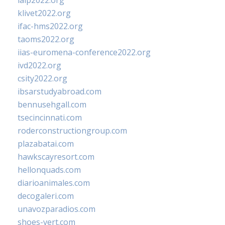
ialp2022.org
klivet2022.org
ifac-hms2022.org
taoms2022.org
iias-euromena-conference2022.org
ivd2022.org
csity2022.org
ibsarstudyabroad.com
bennusehgall.com
tsecincinnati.com
roderconstructiongroup.com
plazabatai.com
hawkscayresort.com
hellonquads.com
diarioanimales.com
decogaleri.com
unavozparadios.com
shoes-vert.com