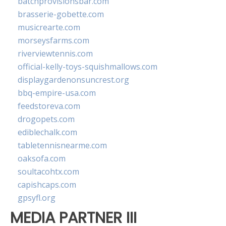
batchprovisionsbar.com
brasserie-gobette.com
musicrearte.com
morseysfarms.com
riverviewtennis.com
official-kelly-toys-squishmallows.com
displaygardenonsuncrest.org
bbq-empire-usa.com
feedstoreva.com
drogopets.com
ediblechalk.com
tabletennisnearme.com
oaksofa.com
soultacohtx.com
capishcaps.com
gpsyfl.org
MEDIA PARTNER III