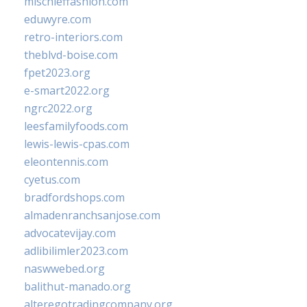
mischieffashion.com
eduwyre.com
retro-interiors.com
theblvd-boise.com
fpet2023.org
e-smart2022.org
ngrc2022.org
leesfamilyfoods.com
lewis-lewis-cpas.com
eleontennis.com
cyetus.com
bradfordshops.com
almadenranchsanjose.com
advocatevijay.com
adlibilimler2023.com
naswwebed.org
balithut-manado.org
alteregotradingcompany.org