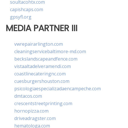
soultacohtx.com
capishcaps.com
gpsyfl.org
MEDIA PARTNER III
vwrepairarlington.com
cleaningservicebaltimore-md.com
beckslandscapeandfence.com
vistaaltadelveramendi.com
coastlinecateringnc.com
cuesburgershouston.com
psicologiaespecializadaencampeche.com
dmtacos.com
crescentstreetprinting.com
hornopizza.com
driveadragster.com
hematologa.com