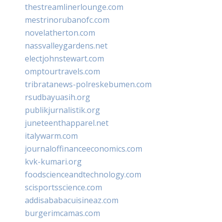
thestreamlinerlounge.com
mestrinorubanofc.com
novelatherton.com
nassvalleygardens.net
electjohnstewart.com
omptourtravels.com
tribratanews-polreskebumen.com
rsudbayuasih.org
publikjurnalistik.org
juneteenthapparel.net
italywarm.com
journaloffinanceeconomics.com
kvk-kumari.org
foodscienceandtechnology.com
scisportsscience.com
addisababacuisineaz.com
burgerimcamas.com