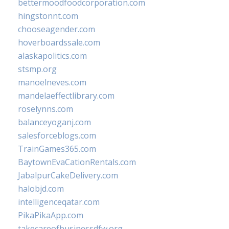
bettermoodfoodcorporation.com
hingstonnt.com
chooseagender.com
hoverboardssale.com
alaskapolitics.com
stsmp.org
manoelneves.com
mandelaeffectlibrary.com
roselynns.com
balanceyoganj.com
salesforceblogs.com
TrainGames365.com
BaytownEvaCationRentals.com
JabalpurCakeDelivery.com
halobjd.com
intelligenceqatar.com
PikaPikaApp.com
takecareofbusinessdfw.org