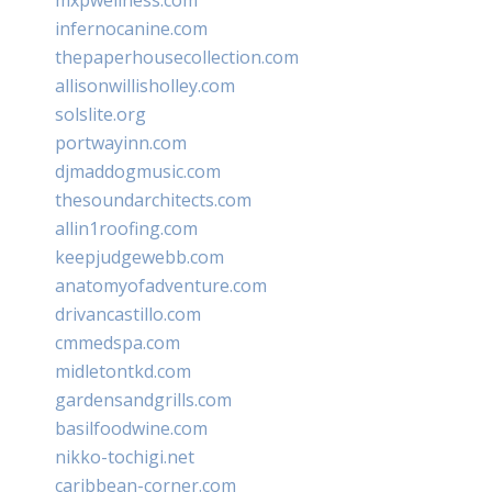
infernocanine.com
thepaperhousecollection.com
allisonwillisholley.com
solslite.org
portwayinn.com
djmaddogmusic.com
thesoundarchitects.com
allin1roofing.com
keepjudgewebb.com
anatomyofadventure.com
drivancastillo.com
cmmedspa.com
midletontkd.com
gardensandgrills.com
basilfoodwine.com
nikko-tochigi.net
caribbean-corner.com