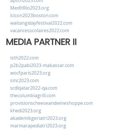
apsth2023.com
MedItRio2023.org
lcicon2023boston.com
waitangidayfestival2022.com
vacancesscolaires2022.com
MEDIA PARTNER II
isth2022.com
p2b2pabi2023-makassar.com
wocfparis2023.org
sinc2023.com
scdlqatar2022-qa.com
thecolumbiagrill.com
provisionscheeseandwineshoppe.com
khedi2023.org
akademikgeriatri2023.org
marmarapediatri2023.org