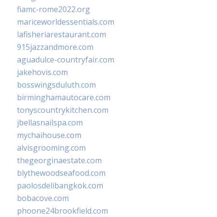
fiamc-rome2022.org
mariceworldessentials.com
lafisheriarestaurant.com
915jazzandmore.com
aguadulce-countryfair.com
jakehovis.com
bosswingsduluth.com
birminghamautocare.com
tonyscountrykitchen.com
jbellasnailspa.com
mychaihouse.com
alvisgrooming.com
thegeorginaestate.com
blythewoodseafood.com
paolosdelibangkok.com
bobacove.com
phoone24brookfield.com