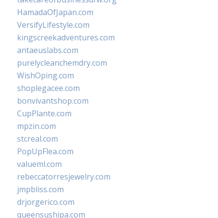
HamadaOfJapan.com
VersifyLifestyle.com
kingscreekadventures.com
antaeuslabs.com
purelycleanchemdry.com
WishOping.com
shoplegacee.com
bonvivantshop.com
CupPlante.com
mpzin.com
stcreal.com
PopUpFlea.com
valueml.com
rebeccatorresjewelry.com
jmpbliss.com
drjorgerico.com
queensushipa.com