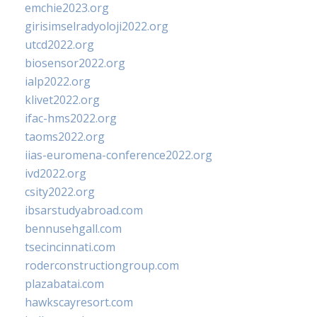
emchie2023.org
girisimselradyoloji2022.org
utcd2022.org
biosensor2022.org
ialp2022.org
klivet2022.org
ifac-hms2022.org
taoms2022.org
iias-euromena-conference2022.org
ivd2022.org
csity2022.org
ibsarstudyabroad.com
bennusehgall.com
tsecincinnati.com
roderconstructiongroup.com
plazabatai.com
hawkscayresort.com