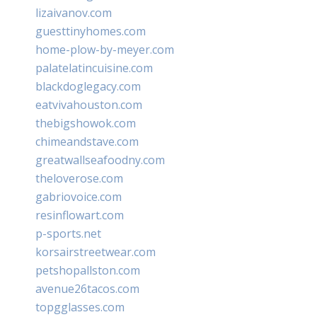
lizaivanov.com
guesttinyhomes.com
home-plow-by-meyer.com
palatelatincuisine.com
blackdoglegacy.com
eatvivahouston.com
thebigshowok.com
chimeandstave.com
greatwallseafoodny.com
theloverose.com
gabriovoice.com
resinflowart.com
p-sports.net
korsairstreetwear.com
petshopallston.com
avenue26tacos.com
topgglasses.com