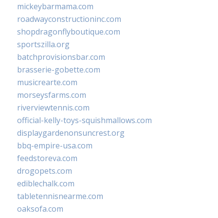
mickeybarmama.com
roadwayconstructioninc.com
shopdragonflyboutique.com
sportszilla.org
batchprovisionsbar.com
brasserie-gobette.com
musicrearte.com
morseysfarms.com
riverviewtennis.com
official-kelly-toys-squishmallows.com
displaygardenonsuncrest.org
bbq-empire-usa.com
feedstoreva.com
drogopets.com
ediblechalk.com
tabletennisnearme.com
oaksofa.com