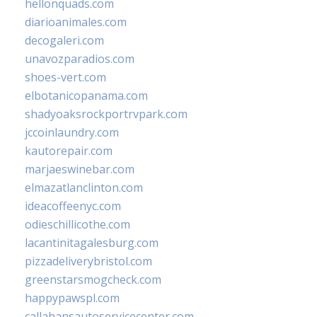
hellonquads.com
diarioanimales.com
decogaleri.com
unavozparadios.com
shoes-vert.com
elbotanicopanama.com
shadyoaksrockportrvpark.com
jccoinlaundry.com
kautorepair.com
marjaeswinebar.com
elmazatlanclinton.com
ideacoffeenyc.com
odieschillicothe.com
lacantinitagalesburg.com
pizzadeliverybristol.com
greenstarsmogcheck.com
happypawspl.com
callahansautoservicecenter.com