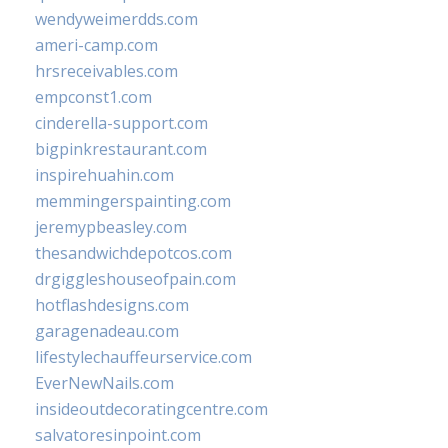
wendyweimerdds.com
ameri-camp.com
hrsreceivables.com
empconst1.com
cinderella-support.com
bigpinkrestaurant.com
inspirehuahin.com
memmingerspainting.com
jeremypbeasley.com
thesandwichdepotcos.com
drgiggleshouseofpain.com
hotflashdesigns.com
garagenadeau.com
lifestylechauffeurservice.com
EverNewNails.com
insideoutdecoratingcentre.com
salvatoresinpoint.com