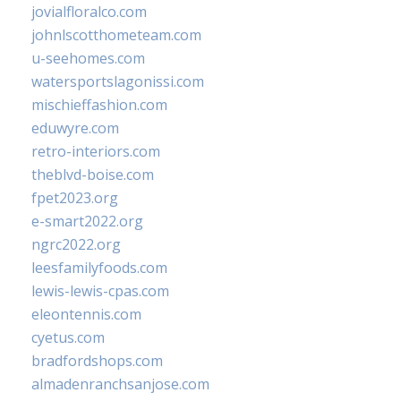
jovialfloralco.com
johnlscotthometeam.com
u-seehomes.com
watersportslagonissi.com
mischieffashion.com
eduwyre.com
retro-interiors.com
theblvd-boise.com
fpet2023.org
e-smart2022.org
ngrc2022.org
leesfamilyfoods.com
lewis-lewis-cpas.com
eleontennis.com
cyetus.com
bradfordshops.com
almadenranchsanjose.com