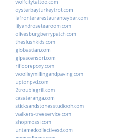
wolfcitytattoo.com
oysterbayturkeytrot.com
lafronterarestauranteybar.com
lilyandrosetearoom.com
olivesburgberrypatch.com
theslushkids.com
giobastian.com
glpascensori.com
rifloorepoxy.com
woolleymillingandpaving.com
uptonpvd.com
2troublegrill.com
casateranga.com
sticksandstonesstudiooh.com
walkers-treeservice.com
shopmossi.com
untamedcollectivesd.com
mxpwellness.com