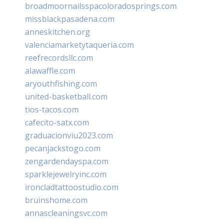
broadmoornailsspacoloradosprings.com
missblackpasadena.com
anneskitchen.org
valenciamarketytaqueria.com
reefrecordsllc.com
alawaffle.com
aryouthfishing.com
united-basketball.com
tios-tacos.com
cafecito-satx.com
graduacionviu2023.com
pecanjackstogo.com
zengardendayspa.com
sparklejewelryinc.com
ironcladtattoostudio.com
bruinshome.com
annascleaningsvc.com