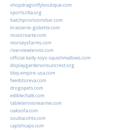
shopdragonflyboutique.com
sportszilla.org
batchprovisionsbar.com
brasserie-gobette.com
musicrearte.com
morseysfarms.com
riverviewtennis.com
official-kelly-toys-squishmallows.com
displaygardenonsuncrest.org
bbq-empire-usa.com
feedstoreva.com
drogopets.com
ediblechalk.com
tabletennisnearme.com
oaksofa.com
soultacohtx.com
capishcaps.com