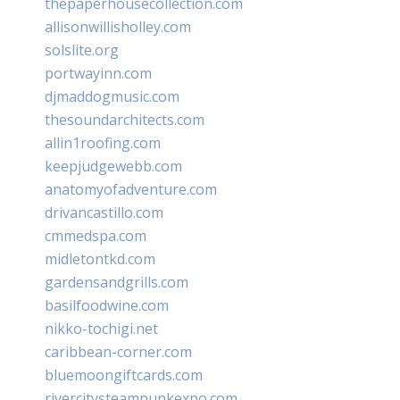
thepaperhousecollection.com
allisonwillisholley.com
solslite.org
portwayinn.com
djmaddogmusic.com
thesoundarchitects.com
allin1roofing.com
keepjudgewebb.com
anatomyofadventure.com
drivancastillo.com
cmmedspa.com
midletontkd.com
gardensandgrills.com
basilfoodwine.com
nikko-tochigi.net
caribbean-corner.com
bluemoongiftcards.com
rivercitysteampunkexpo.com