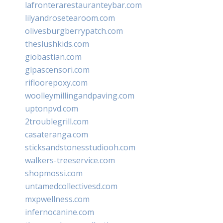
lafronterarestauranteybar.com
lilyandrosetearoom.com
olivesburgberrypatch.com
theslushkids.com
giobastian.com
glpascensori.com
rifloorepoxy.com
woolleymillingandpaving.com
uptonpvd.com
2troublegrill.com
casateranga.com
sticksandstonesstudiooh.com
walkers-treeservice.com
shopmossi.com
untamedcollectivesd.com
mxpwellness.com
infernocanine.com