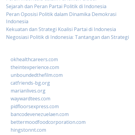
Sejarah dan Peran Partai Politik di Indonesia
Peran Oposisi Politik dalam Dinamika Demokrasi
Indonesia
Kekuatan dan Strategi Koalisi Partai di Indonesia
Negosiasi Politik di Indonesia: Tantangan dan Strategi
okhealthcareers.com
theintexperience.com
unboundedthefilm.com
catfriends-bg.org
marianlives.org
waywardtees.com
pidfloorsexpress.com
bancodevenezuelaen.com
bettermoodfoodcorporation.com
hingstonnt.com