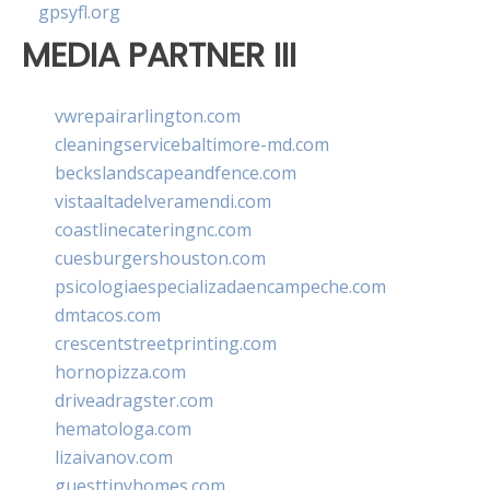
gpsyfl.org
MEDIA PARTNER III
vwrepairarlington.com
cleaningservicebaltimore-md.com
beckslandscapeandfence.com
vistaaltadelveramendi.com
coastlinecateringnc.com
cuesburgershouston.com
psicologiaespecializadaencampeche.com
dmtacos.com
crescentstreetprinting.com
hornopizza.com
driveadragster.com
hematologa.com
lizaivanov.com
guesttinyhomes.com