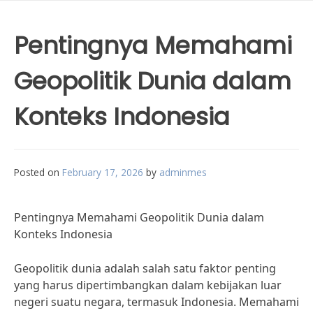
Pentingnya Memahami
Geopolitik Dunia dalam
Konteks Indonesia
Posted on
February 17, 2026
by
adminmes
Pentingnya Memahami Geopolitik Dunia dalam
Konteks Indonesia
Geopolitik dunia adalah salah satu faktor penting
yang harus dipertimbangkan dalam kebijakan luar
negeri suatu negara, termasuk Indonesia. Memahami