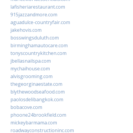
lafisheriarestaurant.com
915jazzandmore.com
aguadulce-countryfair.com
jakehovis.com
bosswingsduluth.com
birminghamautocare.com
tonyscountrykitchen.com
jbellasnailspa.com
mychaihouse.com
alvisgrooming.com
thegeorginaestate.com
blythewoodseafood.com
paolosdelibangkok.com
bobacove.com
phoone24brookfield.com
mickeybarmama.com
roadwayconstructioninc.com