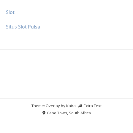
Slot
Situs Slot Pulsa
Theme: Overlay by
Kaira
.
Extra Text
Cape Town, South Africa