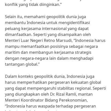
konflik yang tidak diinginkan.”
Selain itu, memahami geopolitik dunia juga
membantu Indonesia untuk mengidentifikasi
peluang kerjasama internasional yang dapat
dimanfaatkan. Seperti yang disampaikan oleh
Menteri Luar Negeri Retno Marsudi, “Indonesia harus
mampu memanfaatkan posisinya sebagai negara
maritim dan membangun kerjasama strategis
dengan negara-negara lain dalam menghadapi
tantangan global.”
Dalam konteks geopolitik dunia, Indonesia juga
harus memperhatikan pergeseran kekuatan global
yang dapat mempengaruhi stabilitas regional. Seperti
yang diungkapkan oleh Dr. Rizal Ramli, mantan
Menteri Koordinator Bidang Perekonomian,
“Indonesia harus waspada terhadap pergeseran