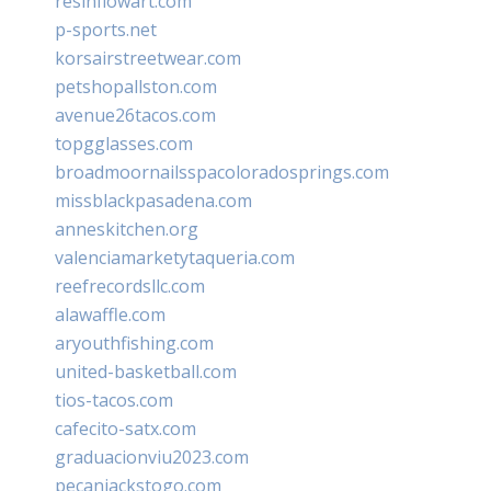
resinflowart.com
p-sports.net
korsairstreetwear.com
petshopallston.com
avenue26tacos.com
topgglasses.com
broadmoornailsspacoloradosprings.com
missblackpasadena.com
anneskitchen.org
valenciamarketytaqueria.com
reefrecordsllc.com
alawaffle.com
aryouthfishing.com
united-basketball.com
tios-tacos.com
cafecito-satx.com
graduacionviu2023.com
pecanjackstogo.com