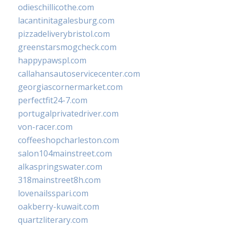
odieschillicothe.com
lacantinitagalesburg.com
pizzadeliverybristol.com
greenstarsmogcheck.com
happypawspl.com
callahansautoservicecenter.com
georgiascornermarket.com
perfectfit24-7.com
portugalprivatedriver.com
von-racer.com
coffeeshopcharleston.com
salon104mainstreet.com
alkaspringswater.com
318mainstreet8h.com
lovenailsspari.com
oakberry-kuwait.com
quartzliterary.com