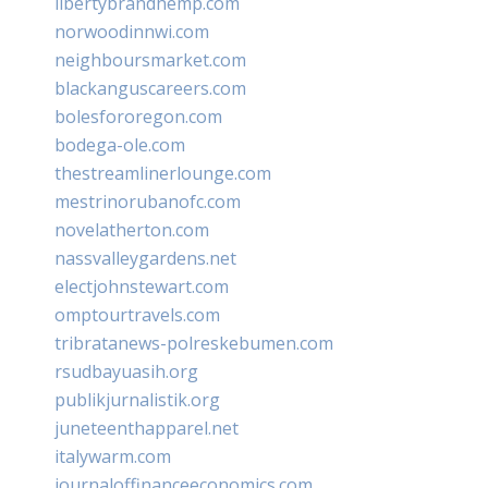
libertybrandhemp.com
norwoodinnwi.com
neighboursmarket.com
blackanguscareers.com
bolesfororegon.com
bodega-ole.com
thestreamlinerlounge.com
mestrinorubanofc.com
novelatherton.com
nassvalleygardens.net
electjohnstewart.com
omptourtravels.com
tribratanews-polreskebumen.com
rsudbayuasih.org
publikjurnalistik.org
juneteenthapparel.net
italywarm.com
journaloffinanceeconomics.com