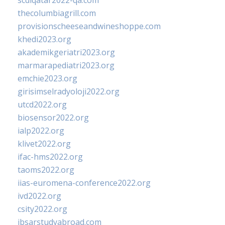
scdlqatar2022-qa.com
thecolumbiagrill.com
provisionscheeseandwineshoppe.com
khedi2023.org
akademikgeriatri2023.org
marmarapediatri2023.org
emchie2023.org
girisimselradyoloji2022.org
utcd2022.org
biosensor2022.org
ialp2022.org
klivet2022.org
ifac-hms2022.org
taoms2022.org
iias-euromena-conference2022.org
ivd2022.org
csity2022.org
ibsarstudyabroad.com