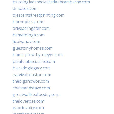
psicologiaespecializadaencampeche.com
dmtacos.com
crescentstreetprinting.com
hornopizza.com
driveadragster.com
hematologa.com
lizaivanov.com
guesttinyhomes.com
home-plow-by-meyer.com
palatelatincuisine.com
blackdoglegacy.com
eatvivahouston.com
thebigshowok.com
chimeandstave.com
greatwallseafoodny.com
theloverose.com
gabriovoice.com