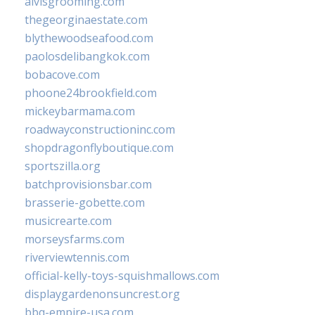
alvisgrooming.com
thegeorginaestate.com
blythewoodseafood.com
paolosdelibangkok.com
bobacove.com
phoone24brookfield.com
mickeybarmama.com
roadwayconstructioninc.com
shopdragonflyboutique.com
sportszilla.org
batchprovisionsbar.com
brasserie-gobette.com
musicrearte.com
morseysfarms.com
riverviewtennis.com
official-kelly-toys-squishmallows.com
displaygardenonsuncrest.org
bbq-empire-usa.com