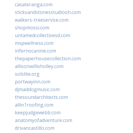
casateranga.com
sticksandstonesstudiooh.com
walkers-treeservice.com
shopmossi.com
untamedcollectivesd.com
mxpwellness.com
infernocanine.com
thepaperhousecollection.com
allisonwillisholley.com
solslite.org
portwayinn.com
djmaddogmusic.com
thesoundarchitects.com
allin1roofing.com
keepjudgewebb.com
anatomyofadventure.com
drivancastillo.com