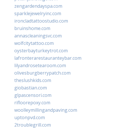
zengardendayspa.com
sparklejewelryinc.com
ironcladtattoostudio.com
bruinshome.com
annascleaningsvc.com
wolfcitytattoo.com
oysterbayturkeytrot.com
lafronterarestauranteybar.com
lilyandrosetearoom.com
olivesburgberrypatch.com
theslushkids.com
giobastian.com
glpascensori.com
rifloorepoxy.com
woolleymillingandpaving.com
uptonpvd.com
2troublegrill.com