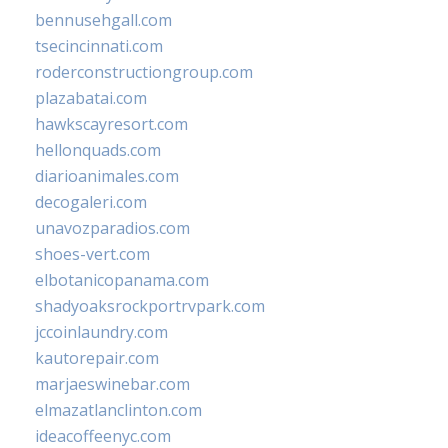
bennusehgall.com
tsecincinnati.com
roderconstructiongroup.com
plazabatai.com
hawkscayresort.com
hellonquads.com
diarioanimales.com
decogaleri.com
unavozparadios.com
shoes-vert.com
elbotanicopanama.com
shadyoaksrockportrvpark.com
jccoinlaundry.com
kautorepair.com
marjaeswinebar.com
elmazatlanclinton.com
ideacoffeenyc.com