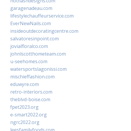
hotflashdesigns.com
garagenadeau.com
lifestylechauffeurservice.com
EverNewNails.com
insideoutdecoratingcentre.com
salvatoresinpoint.com
jovialfloralco.com
johnlscotthometeam.com
u-seehomes.com
watersportslagonissi.com
mischieffashion.com
eduwyre.com
retro-interiors.com
theblvd-boise.com
fpet2023.org
e-smart2022.org
ngrc2022.org
leesfamilyfoods.com