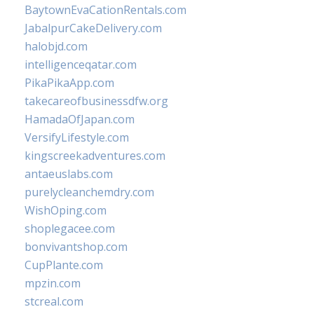
BaytownEvaCationRentals.com
JabalpurCakeDelivery.com
halobjd.com
intelligenceqatar.com
PikaPikaApp.com
takecareofbusinessdfw.org
HamadaOfJapan.com
VersifyLifestyle.com
kingscreekadventures.com
antaeuslabs.com
purelycleanchemdry.com
WishOping.com
shoplegacee.com
bonvivantshop.com
CupPlante.com
mpzin.com
stcreal.com