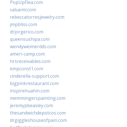
PopUpFlea.com
valueml.com
rebeccatorresjewelry.com
jmpbliss.com
drjorgerico.com
queensushipa.com
wendyweimerdds.com
ameri-camp.com
hrsreceivables.com
empconst1.com
cinderella-support.com
bigpinkrestaurant.com
inspirehuahin.com
memmingerspainting.com
jeremypbeasley.com
thesandwichdepotcos.com
drgiggleshouseofpain.com