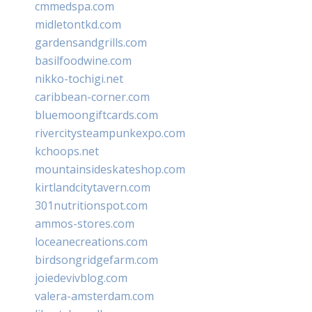
cmmedspa.com
midletontkd.com
gardensandgrills.com
basilfoodwine.com
nikko-tochigi.net
caribbean-corner.com
bluemoongiftcards.com
rivercitysteampunkexpo.com
kchoops.net
mountainsideskateshop.com
kirtlandcitytavern.com
301nutritionspot.com
ammos-stores.com
loceanecreations.com
birdsongridgefarm.com
joiedevivblog.com
valera-amsterdam.com