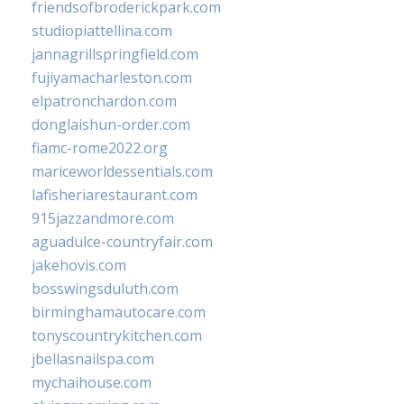
friendsofbroderickpark.com
studiopiattellina.com
jannagrillspringfield.com
fujiyamacharleston.com
elpatronchardon.com
donglaishun-order.com
fiamc-rome2022.org
mariceworldessentials.com
lafisheriarestaurant.com
915jazzandmore.com
aguadulce-countryfair.com
jakehovis.com
bosswingsduluth.com
birminghamautocare.com
tonyscountrykitchen.com
jbellasnailspa.com
mychaihouse.com