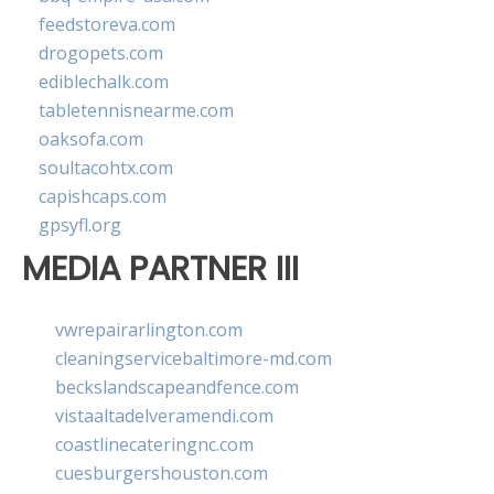
feedstoreva.com
drogopets.com
ediblechalk.com
tabletennisnearme.com
oaksofa.com
soultacohtx.com
capishcaps.com
gpsyfl.org
MEDIA PARTNER III
vwrepairarlington.com
cleaningservicebaltimore-md.com
beckslandscapeandfence.com
vistaaltadelveramendi.com
coastlinecateringnc.com
cuesburgershouston.com