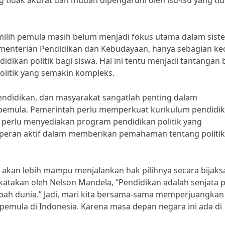
 tidak akurat dan mudah dipengaruhi oleh isu-isu yang ti
emilih pemula masih belum menjadi fokus utama dalam sist
ementerian Pendidikan dan Kebudayaan, hanya sebagian kec
ikan politik bagi siswa. Hal ini tentu menjadi tantangan 
litik yang semakin kompleks.
endidikan, dan masyarakat sangatlah penting dalam
h pemula. Pemerintah perlu memperkuat kurikulum pendidi
n perlu menyediakan program pendidikan politik yang
rperan aktif dalam memberikan pemahaman tentang politik
 akan lebih mampu menjalankan hak pilihnya secara bijaks
atakan oleh Nelson Mandela, “Pendidikan adalah senjata p
ah dunia.” Jadi, mari kita bersama-sama memperjuangkan
h pemula di Indonesia. Karena masa depan negara ini ada di