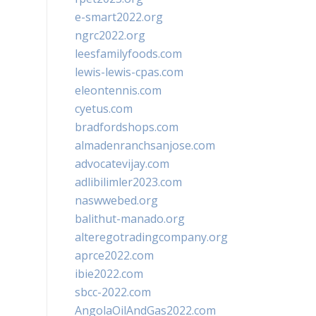
e-smart2022.org
ngrc2022.org
leesfamilyfoods.com
lewis-lewis-cpas.com
eleontennis.com
cyetus.com
bradfordshops.com
almadenranchsanjose.com
advocatevijay.com
adlibilimler2023.com
naswwebed.org
balithut-manado.org
alteregotradingcompany.org
aprce2022.com
ibie2022.com
sbcc-2022.com
AngolaOilAndGas2022.com