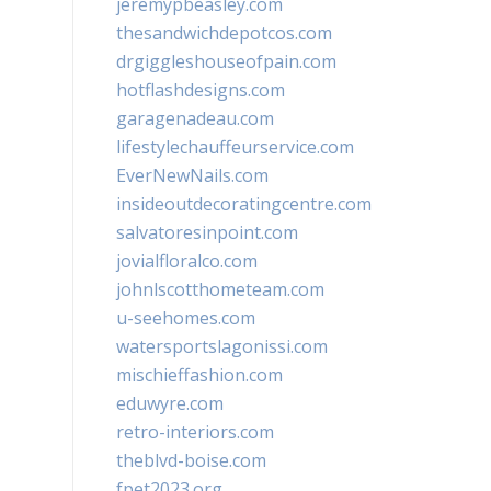
jeremypbeasley.com
thesandwichdepotcos.com
drgiggleshouseofpain.com
hotflashdesigns.com
garagenadeau.com
lifestylechauffeurservice.com
EverNewNails.com
insideoutdecoratingcentre.com
salvatoresinpoint.com
jovialfloralco.com
johnlscotthometeam.com
u-seehomes.com
watersportslagonissi.com
mischieffashion.com
eduwyre.com
retro-interiors.com
theblvd-boise.com
fpet2023.org