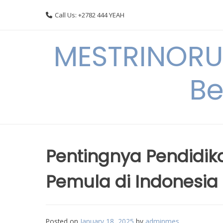
Skip
Call Us: +2782 444 YEAH
to
content
MESTRINORU
Be
Pentingnya Pendidikan
Pemula di Indonesia
Posted on
January 18, 2025
by
adminmes