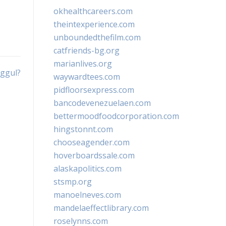
okhealthcareers.com
theintexperience.com
unboundedthefilm.com
catfriends-bg.org
marianlives.org
nggul?
waywardtees.com
pidfloorsexpress.com
bancodevenezuelaen.com
bettermoodfoodcorporation.com
hingstonnt.com
chooseagender.com
hoverboardssale.com
alaskapolitics.com
stsmp.org
manoelneves.com
mandelaeffectlibrary.com
roselynns.com