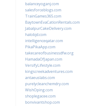
balanceyoganj.com
salesforceblogs.com
TrainGames365.com
BaytownEvaCationRentals.com
JabalpurCakeDelivery.com
halobjd.com
intelligenceqatar.com
PikaPikaApp.com
takecareofbusinessdfw.org
HamadaOfJapan.com
VersifyLifestyle.com
kingscreekadventures.com
antaeuslabs.com
purelycleanchemdry.com
WishOping.com
shoplegacee.com
bonvivantshop.com