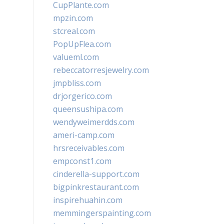
CupPlante.com
mpzin.com
stcreal.com
PopUpFlea.com
valueml.com
rebeccatorresjewelry.com
jmpbliss.com
drjorgerico.com
queensushipa.com
wendyweimerdds.com
ameri-camp.com
hrsreceivables.com
empconst1.com
cinderella-support.com
bigpinkrestaurant.com
inspirehuahin.com
memmingerspainting.com