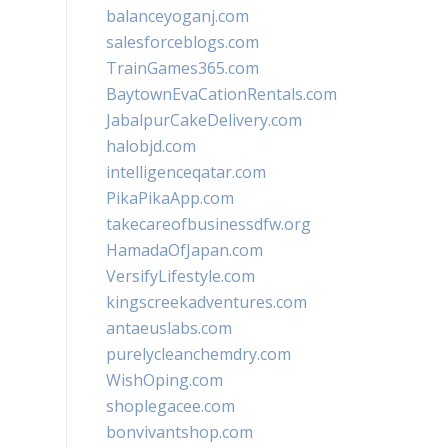
balanceyoganj.com
salesforceblogs.com
TrainGames365.com
BaytownEvaCationRentals.com
JabalpurCakeDelivery.com
halobjd.com
intelligenceqatar.com
PikaPikaApp.com
takecareofbusinessdfw.org
HamadaOfJapan.com
VersifyLifestyle.com
kingscreekadventures.com
antaeuslabs.com
purelycleanchemdry.com
WishOping.com
shoplegacee.com
bonvivantshop.com