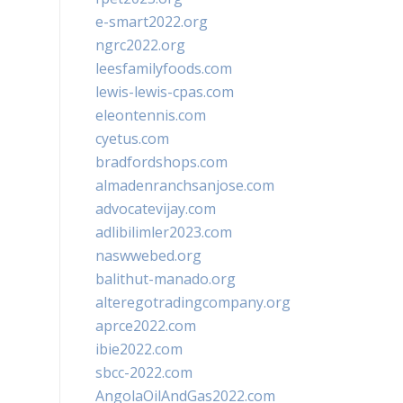
e-smart2022.org
ngrc2022.org
leesfamilyfoods.com
lewis-lewis-cpas.com
eleontennis.com
cyetus.com
bradfordshops.com
almadenranchsanjose.com
advocatevijay.com
adlibilimler2023.com
naswwebed.org
balithut-manado.org
alteregotradingcompany.org
aprce2022.com
ibie2022.com
sbcc-2022.com
AngolaOilAndGas2022.com