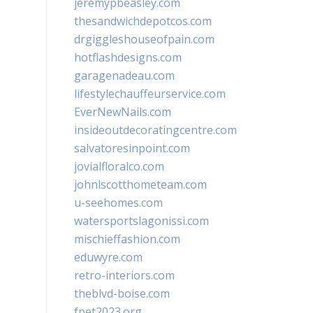
jeremypbeasley.com
thesandwichdepotcos.com
drgiggleshouseofpain.com
hotflashdesigns.com
garagenadeau.com
lifestylechauffeurservice.com
EverNewNails.com
insideoutdecoratingcentre.com
salvatoresinpoint.com
jovialfloralco.com
johnlscotthometeam.com
u-seehomes.com
watersportslagonissi.com
mischieffashion.com
eduwyre.com
retro-interiors.com
theblvd-boise.com
fpet2023.org