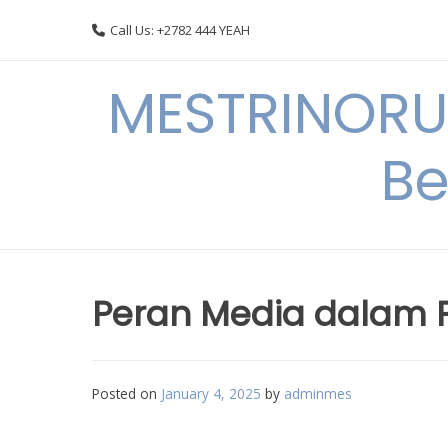
Skip
Call Us: +2782 444 YEAH
to
content
MESTRINORU
Be
Peran Media dalam P
Posted on
January 4, 2025
by
adminmes