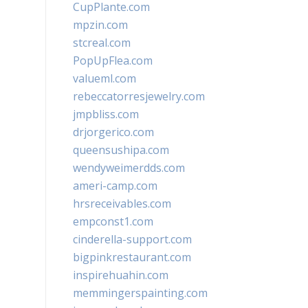
CupPlante.com
mpzin.com
stcreal.com
PopUpFlea.com
valueml.com
rebeccatorresjewelry.com
jmpbliss.com
drjorgerico.com
queensushipa.com
wendyweimerdds.com
ameri-camp.com
hrsreceivables.com
empconst1.com
cinderella-support.com
bigpinkrestaurant.com
inspirehuahin.com
memmingerspainting.com