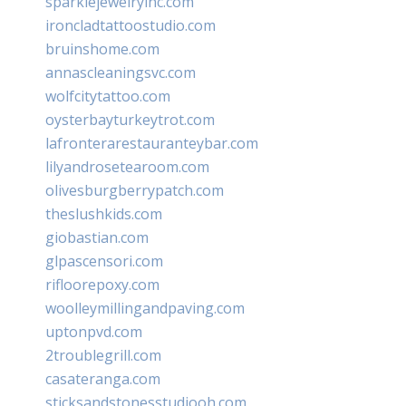
sparklejewelryinc.com
ironcladtattoostudio.com
bruinshome.com
annascleaningsvc.com
wolfcitytattoo.com
oysterbayturkeytrot.com
lafronterarestauranteybar.com
lilyandrosetearoom.com
olivesburgberrypatch.com
theslushkids.com
giobastian.com
glpascensori.com
rifloorepoxy.com
woolleymillingandpaving.com
uptonpvd.com
2troublegrill.com
casateranga.com
sticksandstonesstudiooh.com