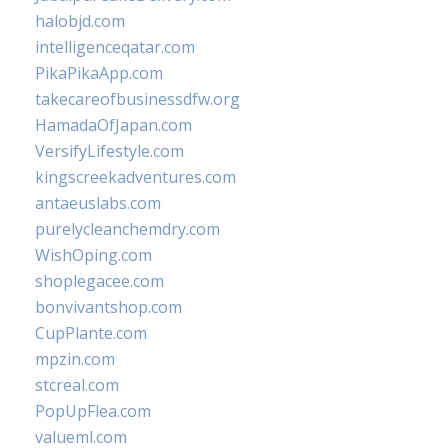
halobjd.com
intelligenceqatar.com
PikaPikaApp.com
takecareofbusinessdfw.org
HamadaOfJapan.com
VersifyLifestyle.com
kingscreekadventures.com
antaeuslabs.com
purelycleanchemdry.com
WishOping.com
shoplegacee.com
bonvivantshop.com
CupPlante.com
mpzin.com
stcreal.com
PopUpFlea.com
valueml.com