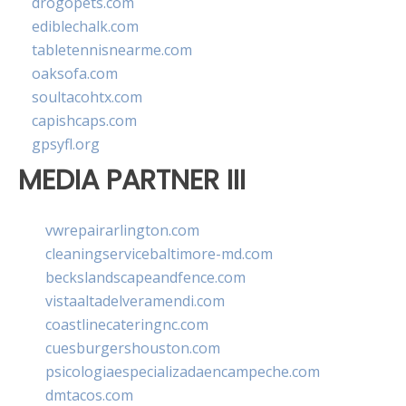
drogopets.com
ediblechalk.com
tabletennisnearme.com
oaksofa.com
soultacohtx.com
capishcaps.com
gpsyfl.org
MEDIA PARTNER III
vwrepairarlington.com
cleaningservicebaltimore-md.com
beckslandscapeandfence.com
vistaaltadelveramendi.com
coastlinecateringnc.com
cuesburgershouston.com
psicologiaespecializadaencampeche.com
dmtacos.com