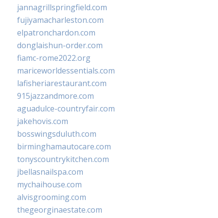
jannagrillspringfield.com
fujiyamacharleston.com
elpatronchardon.com
donglaishun-order.com
fiamc-rome2022.org
mariceworldessentials.com
lafisheriarestaurant.com
915jazzandmore.com
aguadulce-countryfair.com
jakehovis.com
bosswingsduluth.com
birminghamautocare.com
tonyscountrykitchen.com
jbellasnailspa.com
mychaihouse.com
alvisgrooming.com
thegeorginaestate.com