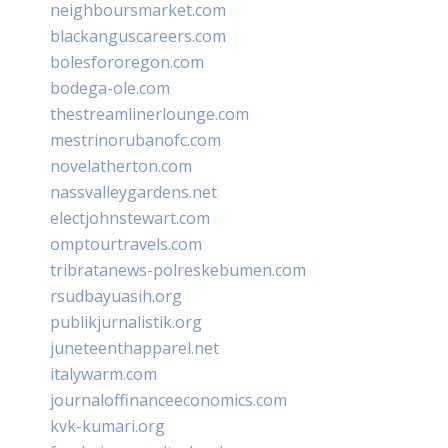
neighboursmarket.com
blackanguscareers.com
bolesfororegon.com
bodega-ole.com
thestreamlinerlounge.com
mestrinorubanofc.com
novelatherton.com
nassvalleygardens.net
electjohnstewart.com
omptourtravels.com
tribratanews-polreskebumen.com
rsudbayuasih.org
publikjurnalistik.org
juneteenthapparel.net
italywarm.com
journaloffinanceeconomics.com
kvk-kumari.org