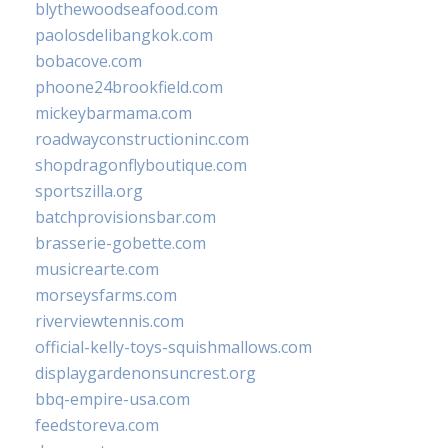
blythewoodseafood.com
paolosdelibangkok.com
bobacove.com
phoone24brookfield.com
mickeybarmama.com
roadwayconstructioninc.com
shopdragonflyboutique.com
sportszilla.org
batchprovisionsbar.com
brasserie-gobette.com
musicrearte.com
morseysfarms.com
riverviewtennis.com
official-kelly-toys-squishmallows.com
displaygardenonsuncrest.org
bbq-empire-usa.com
feedstoreva.com