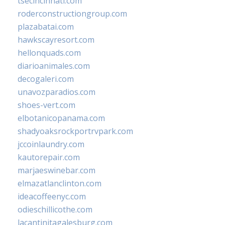
tsecincinnati.com
roderconstructiongroup.com
plazabatai.com
hawkscayresort.com
hellonquads.com
diarioanimales.com
decogaleri.com
unavozparadios.com
shoes-vert.com
elbotanicopanama.com
shadyoaksrockportrvpark.com
jccoinlaundry.com
kautorepair.com
marjaeswinebar.com
elmazatlanclinton.com
ideacoffeenyc.com
odieschillicothe.com
lacantinitagalesburg.com