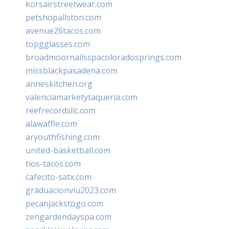
korsairstreetwear.com
petshopallston.com
avenue26tacos.com
topgglasses.com
broadmoornailsspacoloradosprings.com
missblackpasadena.com
anneskitchen.org
valenciamarketytaqueria.com
reefrecordsllc.com
alawaffle.com
aryouthfishing.com
united-basketball.com
tios-tacos.com
cafecito-satx.com
graduacionviu2023.com
pecanjackstogo.com
zengardendayspa.com