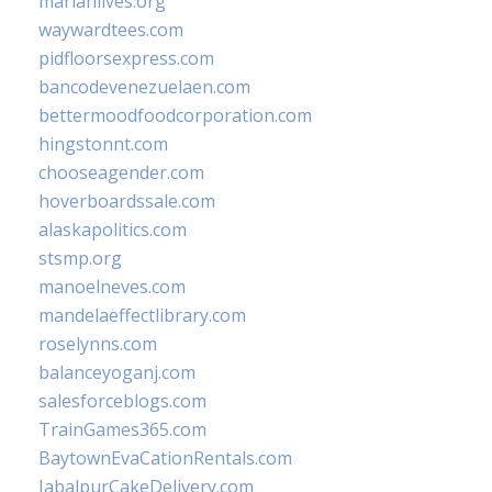
marianlives.org
waywardtees.com
pidfloorsexpress.com
bancodevenezuelaen.com
bettermoodfoodcorporation.com
hingstonnt.com
chooseagender.com
hoverboardssale.com
alaskapolitics.com
stsmp.org
manoelneves.com
mandelaeffectlibrary.com
roselynns.com
balanceyoganj.com
salesforceblogs.com
TrainGames365.com
BaytownEvaCationRentals.com
JabalpurCakeDelivery.com