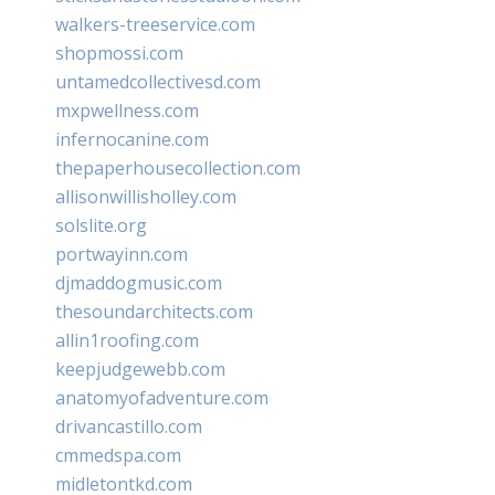
walkers-treeservice.com
shopmossi.com
untamedcollectivesd.com
mxpwellness.com
infernocanine.com
thepaperhousecollection.com
allisonwillisholley.com
solslite.org
portwayinn.com
djmaddogmusic.com
thesoundarchitects.com
allin1roofing.com
keepjudgewebb.com
anatomyofadventure.com
drivancastillo.com
cmmedspa.com
midletontkd.com