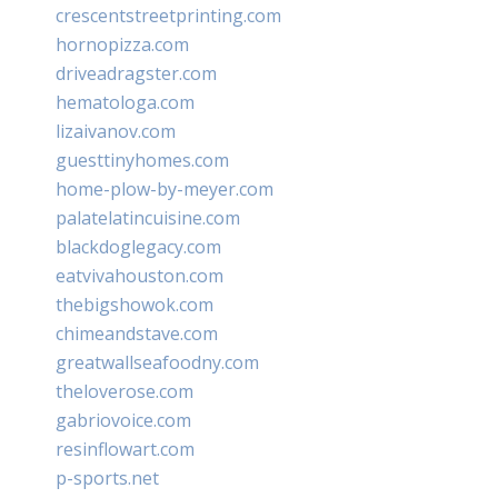
crescentstreetprinting.com
hornopizza.com
driveadragster.com
hematologa.com
lizaivanov.com
guesttinyhomes.com
home-plow-by-meyer.com
palatelatincuisine.com
blackdoglegacy.com
eatvivahouston.com
thebigshowok.com
chimeandstave.com
greatwallseafoodny.com
theloverose.com
gabriovoice.com
resinflowart.com
p-sports.net