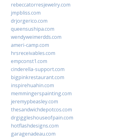
rebeccatorresjewelry.com
jmpbliss.com
drjorgerico.com
queensushipa.com
wendyweimerdds.com
ameri-camp.com
hrsreceivables.com
empconst1.com
cinderella-support.com
bigpinkrestaurant.com
inspirehuahin.com
memmingerspainting.com
jeremypbeasley.com
thesandwichdepotcos.com
drgiggleshouseofpain.com
hotflashdesigns.com
garagenadeau.com