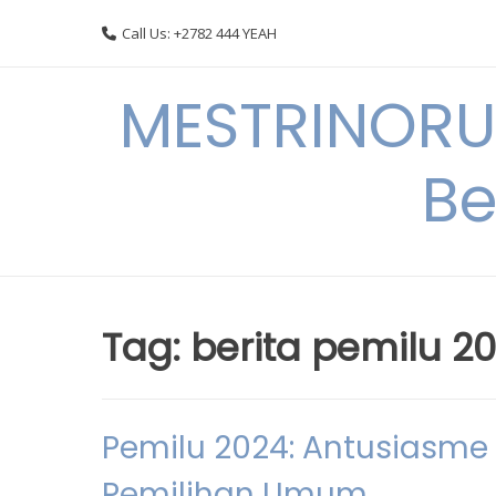
Skip
Call Us: +2782 444 YEAH
to
content
MESTRINORU
Be
Tag:
berita pemilu 2
Pemilu 2024: Antusiasme 
Pemilihan Umum