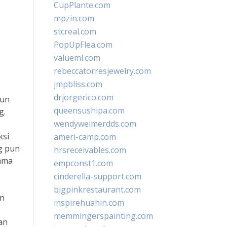
CupPlante.com
mpzin.com
stcreal.com
PopUpFlea.com
valueml.com
rebeccatorresjewelry.com
jmpbliss.com
drjorgerico.com
pun
queensushipa.com
g.
wendyweimerdds.com
ksi
ameri-camp.com
g pun
hrsreceivables.com
lama
empconst1.com
cinderella-support.com
bigpinkrestaurant.com
an
inspirehuahin.com
memmingerspainting.com
an