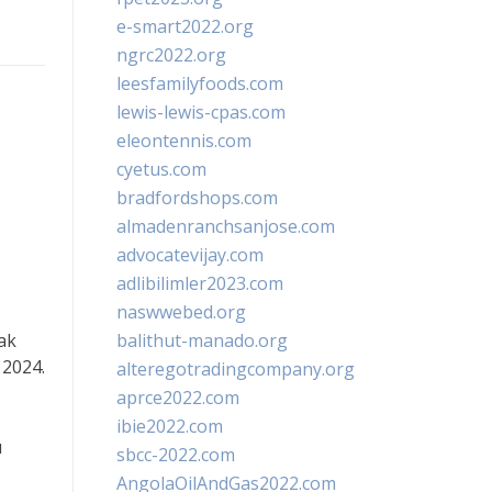
e-smart2022.org
ngrc2022.org
leesfamilyfoods.com
lewis-lewis-cpas.com
eleontennis.com
cyetus.com
bradfordshops.com
almadenranchsanjose.com
advocatevijay.com
adlibilimler2023.com
naswwebed.org
ak
balithut-manado.org
 2024.
alteregotradingcompany.org
aprce2022.com
ibie2022.com
u
sbcc-2022.com
AngolaOilAndGas2022.com