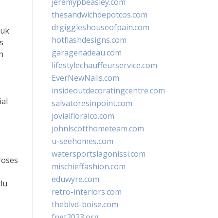
jeremypbeasley.com
thesandwichdepotcos.com
drgiggleshouseofpain.com
tuk
hotflashdesigns.com
s
garagenadeau.com
n
lifestylechauffeurservice.com
EverNewNails.com
insideoutdecoratingcentre.com
ial
salvatoresinpoint.com
jovialfloralco.com
johnlscotthometeam.com
u-seehomes.com
watersportslagonissi.com
roses
mischieffashion.com
eduwyre.com
ilu
retro-interiors.com
theblvd-boise.com
fpet2023.org