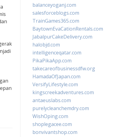
balanceyoganj.com
ra
salesforceblogs.com
mis
TrainGames365.com
dan
BaytownEvaCationRentals.com
JabalpurCakeDelivery.com
gerak
halobjd.com
njadi
intelligenceqatar.com
PikaPikaApp.com
takecareofbusinessdfw.org
HamadaOfJapan.com
ngan
VersifyLifestyle.com
depan
kingscreekadventures.com
antaeuslabs.com
purelycleanchemdry.com
WishOping.com
shoplegacee.com
bonvivantshop.com