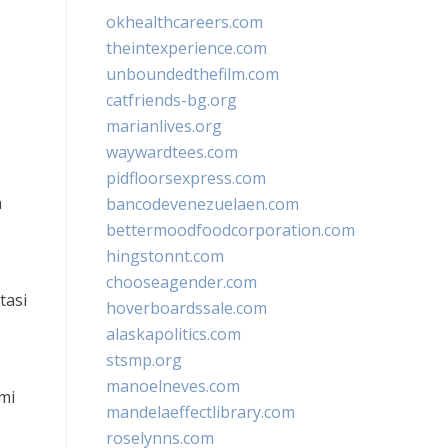
okhealthcareers.com
theintexperience.com
unboundedthefilm.com
catfriends-bg.org
marianlives.org
waywardtees.com
pidfloorsexpress.com
a
bancodevenezuelaen.com
bettermoodfoodcorporation.com
hingstonnt.com
chooseagender.com
tasi
hoverboardssale.com
alaskapolitics.com
stsmp.org
manoelneves.com
mi
mandelaeffectlibrary.com
roselynns.com