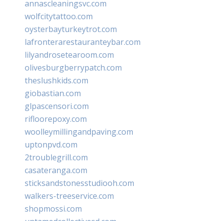
annascleaningsvc.com
wolfcitytattoo.com
oysterbayturkeytrot.com
lafronterarestauranteybar.com
lilyandrosetearoom.com
olivesburgberrypatch.com
theslushkids.com
giobastian.com
glpascensori.com
rifloorepoxy.com
woolleymillingandpaving.com
uptonpvd.com
2troublegrill.com
casateranga.com
sticksandstonesstudiooh.com
walkers-treeservice.com
shopmossi.com