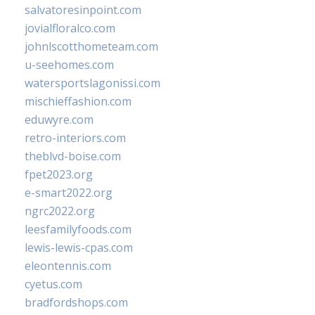
salvatoresinpoint.com
jovialfloralco.com
johnlscotthometeam.com
u-seehomes.com
watersportslagonissi.com
mischieffashion.com
eduwyre.com
retro-interiors.com
theblvd-boise.com
fpet2023.org
e-smart2022.org
ngrc2022.org
leesfamilyfoods.com
lewis-lewis-cpas.com
eleontennis.com
cyetus.com
bradfordshops.com