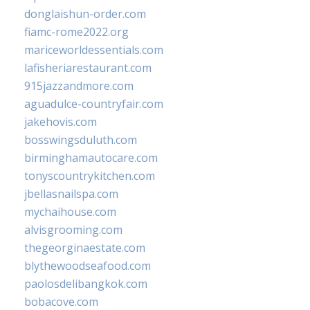
donglaishun-order.com
fiamc-rome2022.org
mariceworldessentials.com
lafisheriarestaurant.com
915jazzandmore.com
aguadulce-countryfair.com
jakehovis.com
bosswingsduluth.com
birminghamautocare.com
tonyscountrykitchen.com
jbellasnailspa.com
mychaihouse.com
alvisgrooming.com
thegeorginaestate.com
blythewoodseafood.com
paolosdelibangkok.com
bobacove.com