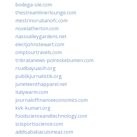
bodega-ole.com
thestreamlinerlounge.com
mestrinorubanofc.com
novelatherton.com
nassvalleygardens.net
electjohnstewart.com
omptourtravels.com
tribratanews-polreskebumen.com
rsudbayuasih.org
publikjurnalistik.org
juneteenthapparel.net
italywarm.com
journaloffinanceeconomics.com
kvk-kumari.org
foodscienceandtechnology.com
scisportsscience.com
addisababacuisineaz.com