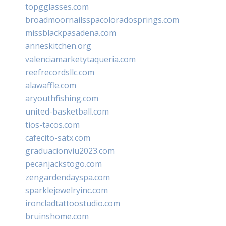
topgglasses.com
broadmoornailsspacoloradosprings.com
missblackpasadena.com
anneskitchen.org
valenciamarketytaqueria.com
reefrecordsllc.com
alawaffle.com
aryouthfishing.com
united-basketball.com
tios-tacos.com
cafecito-satx.com
graduacionviu2023.com
pecanjackstogo.com
zengardendayspa.com
sparklejewelryinc.com
ironcladtattoostudio.com
bruinshome.com