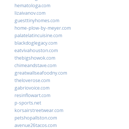
hematologa.com
lizaivanov.com
guesttinyhomes.com
home-plow-by-meyer.com
palatelatincuisine.com
blackdoglegacy.com
eatvivahouston.com
thebigshowok.com
chimeandstave.com
greatwallseafoodny.com
theloverose.com
gabriovoice.com
resinflowart.com
p-sports.net
korsairstreetwear.com
petshopallston.com
avenue26tacos.com