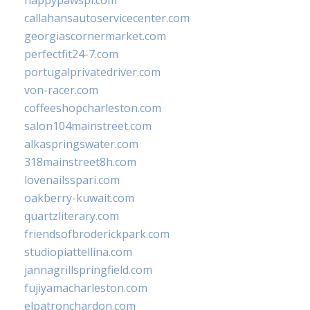
happypawspl.com
callahansautoservicecenter.com
georgiascornermarket.com
perfectfit24-7.com
portugalprivatedriver.com
von-racer.com
coffeeshopcharleston.com
salon104mainstreet.com
alkaspringswater.com
318mainstreet8h.com
lovenailsspari.com
oakberry-kuwait.com
quartzliterary.com
friendsofbroderickpark.com
studiopiattellina.com
jannagrillspringfield.com
fujiyamacharleston.com
elpatronchardon.com