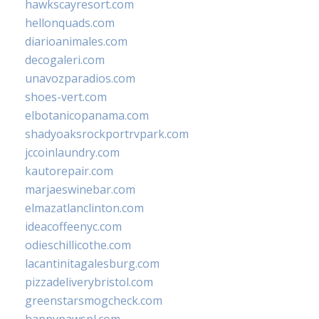
hawkscayresort.com
hellonquads.com
diarioanimales.com
decogaleri.com
unavozparadios.com
shoes-vert.com
elbotanicopanama.com
shadyoaksrockportrvpark.com
jccoinlaundry.com
kautorepair.com
marjaeswinebar.com
elmazatlanclinton.com
ideacoffeenyc.com
odieschillicothe.com
lacantinitagalesburg.com
pizzadeliverybristol.com
greenstarsmogcheck.com