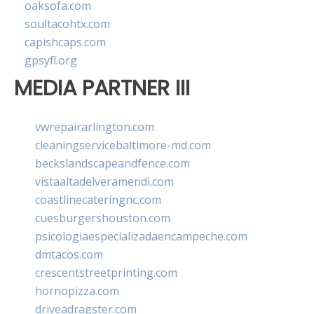
oaksofa.com
soultacohtx.com
capishcaps.com
gpsyfl.org
MEDIA PARTNER III
vwrepairarlington.com
cleaningservicebaltimore-md.com
beckslandscapeandfence.com
vistaaltadelveramendi.com
coastlinecateringnc.com
cuesburgershouston.com
psicologiaespecializadaencampeche.com
dmtacos.com
crescentstreetprinting.com
hornopizza.com
driveadragster.com