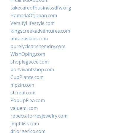
PikaPikaApp.com
takecareofbusinessdfw.org
HamadaOfJapan.com
VersifyLifestyle.com
kingscreekadventures.com
antaeuslabs.com
purelycleanchemdry.com
WishOping.com
shoplegacee.com
bonvivantshop.com
CupPlante.com
mpzin.com
stcreal.com
PopUpFlea.com
valueml.com
rebeccatorresjewelry.com
jmpbliss.com
drjorgerico.com