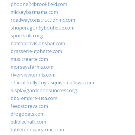
phoone24brookfield.com
mickeybarmama.com
roadwayconstructioninc.com
shopdragonflyboutique.com
sportszilla.org
batchprovisionsbar.com
brasserie-gobette.com
musicrearte.com
morseysfarms.com
riverviewtennis.com
official-kelly-toys-squishmallows.com
displaygardenonsuncrest.org
bbq-empire-usa.com
feedstoreva.com
drogopets.com
ediblechalk.com
tabletennisnearme.com