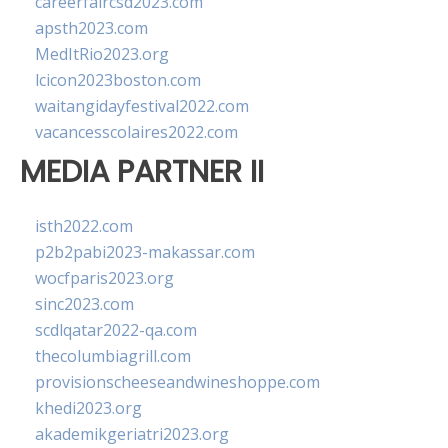
careerfaircsd2023.com
apsth2023.com
MedItRio2023.org
lcicon2023boston.com
waitangidayfestival2022.com
vacancesscolaires2022.com
MEDIA PARTNER II
isth2022.com
p2b2pabi2023-makassar.com
wocfparis2023.org
sinc2023.com
scdlqatar2022-qa.com
thecolumbiagrill.com
provisionscheeseandwineshoppe.com
khedi2023.org
akademikgeriatri2023.org