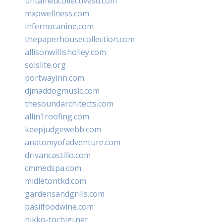
untamedcollectivesd.com
mxpwellness.com
infernocanine.com
thepaperhousecollection.com
allisonwillisholley.com
solslite.org
portwayinn.com
djmaddogmusic.com
thesoundarchitects.com
allin1roofing.com
keepjudgewebb.com
anatomyofadventure.com
drivancastillo.com
cmmedspa.com
midletontkd.com
gardensandgrills.com
basilfoodwine.com
nikko-tochigi.net