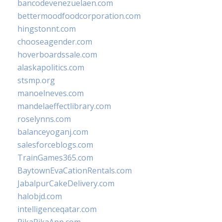
bancodevenezuelaen.com
bettermoodfoodcorporation.com
hingstonnt.com
chooseagender.com
hoverboardssale.com
alaskapolitics.com
stsmp.org
manoelneves.com
mandelaeffectlibrary.com
roselynns.com
balanceyoganj.com
salesforceblogs.com
TrainGames365.com
BaytownEvaCationRentals.com
JabalpurCakeDelivery.com
halobjd.com
intelligenceqatar.com