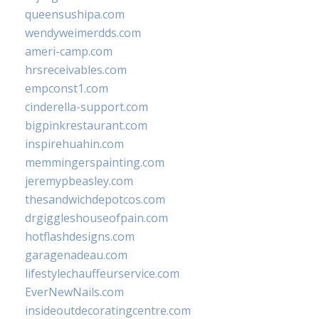
queensushipa.com
wendyweimerdds.com
ameri-camp.com
hrsreceivables.com
empconst1.com
cinderella-support.com
bigpinkrestaurant.com
inspirehuahin.com
memmingerspainting.com
jeremypbeasley.com
thesandwichdepotcos.com
drgiggleshouseofpain.com
hotflashdesigns.com
garagenadeau.com
lifestylechauffeurservice.com
EverNewNails.com
insideoutdecoratingcentre.com