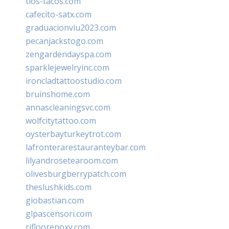
tios-tacos.com
cafecito-satx.com
graduacionviu2023.com
pecanjackstogo.com
zengardendayspa.com
sparklejewelryinc.com
ironcladtattoostudio.com
bruinshome.com
annascleaningsvc.com
wolfcitytattoo.com
oysterbayturkeytrot.com
lafronterarestauranteybar.com
lilyandrosetearoom.com
olivesburgberrypatch.com
theslushkids.com
giobastian.com
glpascensori.com
rifloorepoxy.com