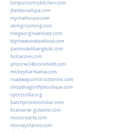
tonyscountrykitchen.com
jbellasnailspa.com
mychaihouse.com
alvisgrooming.com
thegeorginaestate.com
blythewoodseafood.com
paolosdelibangkok.com
bobacove.com
phoone24brookfield.com
mickeybarmama.com
roadwayconstructioninc.com
shopdragonflyboutique.com
sportszilla.org
batchprovisionsbar.com
brasserie-gobette.com
musicrearte.com
morseysfarms.com