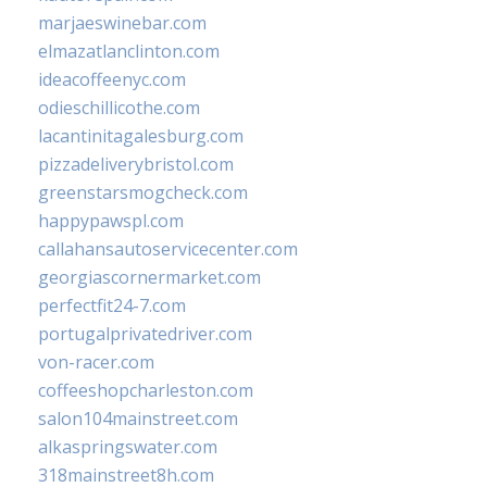
marjaeswinebar.com
elmazatlanclinton.com
ideacoffeenyc.com
odieschillicothe.com
lacantinitagalesburg.com
pizzadeliverybristol.com
greenstarsmogcheck.com
happypawspl.com
callahansautoservicecenter.com
georgiascornermarket.com
perfectfit24-7.com
portugalprivatedriver.com
von-racer.com
coffeeshopcharleston.com
salon104mainstreet.com
alkaspringswater.com
318mainstreet8h.com