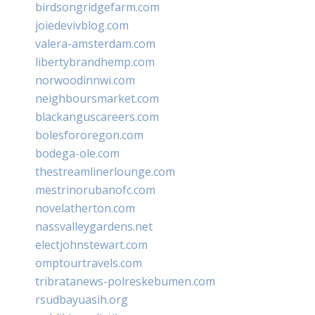
birdsongridgefarm.com
joiedevivblog.com
valera-amsterdam.com
libertybrandhemp.com
norwoodinnwi.com
neighboursmarket.com
blackanguscareers.com
bolesfororegon.com
bodega-ole.com
thestreamlinerlounge.com
mestrinorubanofc.com
novelatherton.com
nassvalleygardens.net
electjohnstewart.com
omptourtravels.com
tribratanews-polreskebumen.com
rsudbayuasih.org