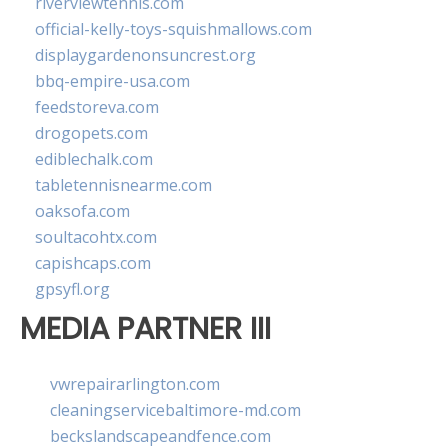
riverviewtennis.com
official-kelly-toys-squishmallows.com
displaygardenonsuncrest.org
bbq-empire-usa.com
feedstoreva.com
drogopets.com
ediblechalk.com
tabletennisnearme.com
oaksofa.com
soultacohtx.com
capishcaps.com
gpsyfl.org
MEDIA PARTNER III
vwrepairarlington.com
cleaningservicebaltimore-md.com
beckslandscapeandfence.com