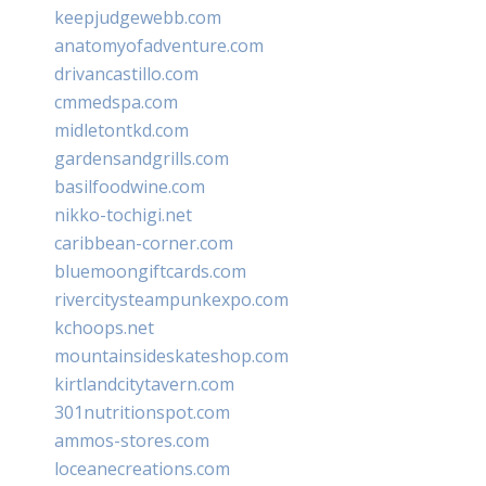
keepjudgewebb.com
anatomyofadventure.com
drivancastillo.com
cmmedspa.com
midletontkd.com
gardensandgrills.com
basilfoodwine.com
nikko-tochigi.net
caribbean-corner.com
bluemoongiftcards.com
rivercitysteampunkexpo.com
kchoops.net
mountainsideskateshop.com
kirtlandcitytavern.com
301nutritionspot.com
ammos-stores.com
loceanecreations.com