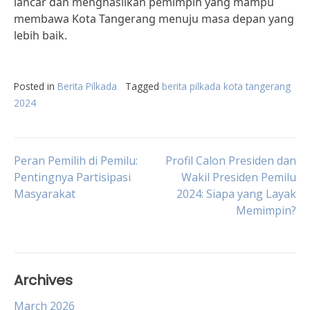
lancar dan menghasilkan pemimpin yang mampu
membawa Kota Tangerang menuju masa depan yang
lebih baik.
Posted in
Berita Pilkada
Tagged
berita pilkada kota tangerang
2024
Post
Peran Pemilih di Pemilu:
Profil Calon Presiden dan
Pentingnya Partisipasi
Wakil Presiden Pemilu
Masyarakat
2024: Siapa yang Layak
navigation
Memimpin?
Archives
March 2026