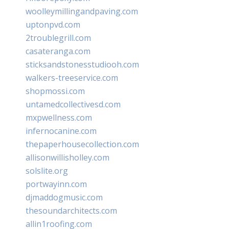
woolleymillingandpaving.com
uptonpvd.com
2troublegrill.com
casateranga.com
sticksandstonesstudiooh.com
walkers-treeservice.com
shopmossi.com
untamedcollectivesd.com
mxpwellness.com
infernocanine.com
thepaperhousecollection.com
allisonwillisholley.com
solslite.org
portwayinn.com
djmaddogmusic.com
thesoundarchitects.com
allin1roofing.com