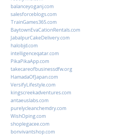
balanceyoganj.com
salesforceblogs.com
TrainGames365.com
BaytownEvaCationRentals.com
JabalpurCakeDelivery.com
halobjd.com
intelligenceqatar.com
PikaPikaApp.com
takecareofbusinessdfw.org
HamadaOfJapan.com
VersifyLifestyle.com
kingscreekadventures.com
antaeuslabs.com
purelycleanchemdry.com
WishOping.com
shoplegacee.com
bonvivantshop.com