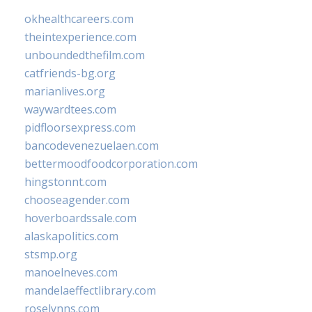
okhealthcareers.com
theintexperience.com
unboundedthefilm.com
catfriends-bg.org
marianlives.org
waywardtees.com
pidfloorsexpress.com
bancodevenezuelaen.com
bettermoodfoodcorporation.com
hingstonnt.com
chooseagender.com
hoverboardssale.com
alaskapolitics.com
stsmp.org
manoelneves.com
mandelaeffectlibrary.com
roselynns.com