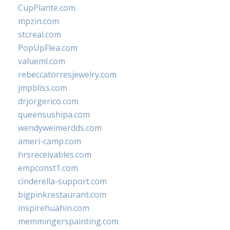
CupPlante.com
mpzin.com
stcreal.com
PopUpFlea.com
valueml.com
rebeccatorresjewelry.com
jmpbliss.com
drjorgerico.com
queensushipa.com
wendyweimerdds.com
ameri-camp.com
hrsreceivables.com
empconst1.com
cinderella-support.com
bigpinkrestaurant.com
inspirehuahin.com
memmingerspainting.com