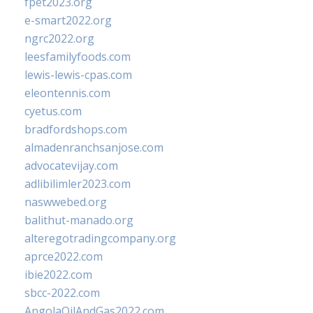
fpet2023.org
e-smart2022.org
ngrc2022.org
leesfamilyfoods.com
lewis-lewis-cpas.com
eleontennis.com
cyetus.com
bradfordshops.com
almadenranchsanjose.com
advocatevijay.com
adlibilimler2023.com
naswwebed.org
balithut-manado.org
alteregotradingcompany.org
aprce2022.com
ibie2022.com
sbcc-2022.com
AngolaOilAndGas2022.com