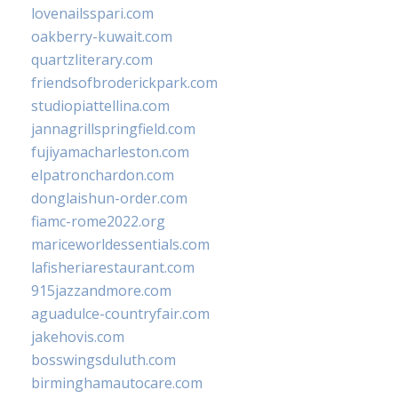
lovenailsspari.com
oakberry-kuwait.com
quartzliterary.com
friendsofbroderickpark.com
studiopiattellina.com
jannagrillspringfield.com
fujiyamacharleston.com
elpatronchardon.com
donglaishun-order.com
fiamc-rome2022.org
mariceworldessentials.com
lafisheriarestaurant.com
915jazzandmore.com
aguadulce-countryfair.com
jakehovis.com
bosswingsduluth.com
birminghamautocare.com