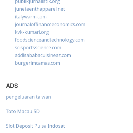
publikjurnalistik.org
juneteenthapparel.net
italywarm.com
journaloffinanceeconomics.com
kvk-kumari.org
foodscienceandtechnology.com
scisportsscience.com
addisababacuisineaz.com
burgerimcamas.com
ADS
pengeluaran taiwan
Toto Macau 5D
Slot Deposit Pulsa Indosat