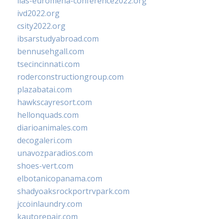
iias-euromena-conference2022.org
ivd2022.org
csity2022.org
ibsarstudyabroad.com
bennusehgall.com
tsecincinnati.com
roderconstructiongroup.com
plazabatai.com
hawkscayresort.com
hellonquads.com
diarioanimales.com
decogaleri.com
unavozparadios.com
shoes-vert.com
elbotanicopanama.com
shadyoaksrockportrvpark.com
jccoinlaundry.com
kautorepair.com