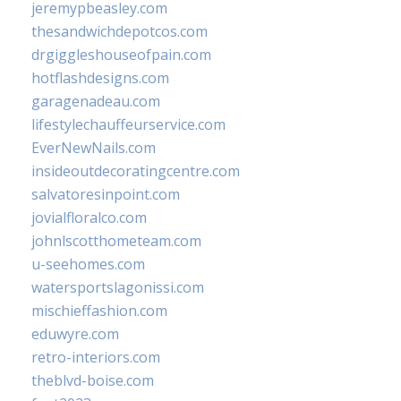
jeremypbeasley.com
thesandwichdepotcos.com
drgiggleshouseofpain.com
hotflashdesigns.com
garagenadeau.com
lifestylechauffeurservice.com
EverNewNails.com
insideoutdecoratingcentre.com
salvatoresinpoint.com
jovialfloralco.com
johnlscotthometeam.com
u-seehomes.com
watersportslagonissi.com
mischieffashion.com
eduwyre.com
retro-interiors.com
theblvd-boise.com