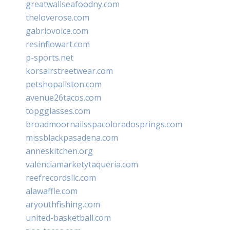
greatwallseafoodny.com
theloverose.com
gabriovoice.com
resinflowart.com
p-sports.net
korsairstreetwear.com
petshopallston.com
avenue26tacos.com
topgglasses.com
broadmoornailsspacoloradosprings.com
missblackpasadena.com
anneskitchen.org
valenciamarketytaqueria.com
reefrecordsllc.com
alawaffle.com
aryouthfishing.com
united-basketball.com