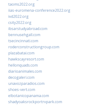
taoms2022.org
iias-euromena-conference2022.org
ivd2022.org
csity2022.org
ibsarstudyabroad.com
bennusehgall.com
tsecincinnati.com
roderconstructiongroup.com
plazabatai.com
hawkscayresort.com
hellonquads.com
diarioanimales.com
decogaleri.com
unavozparadios.com
shoes-vert.com
elbotanicopanama.com
shadyoaksrockportrvpark.com