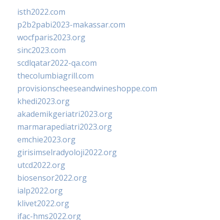
isth2022.com
p2b2pabi2023-makassar.com
wocfparis2023.org
sinc2023.com
scdlqatar2022-qa.com
thecolumbiagrill.com
provisionscheeseandwineshoppe.com
khedi2023.org
akademikgeriatri2023.org
marmarapediatri2023.org
emchie2023.org
girisimselradyoloji2022.org
utcd2022.org
biosensor2022.org
ialp2022.org
klivet2022.org
ifac-hms2022.org