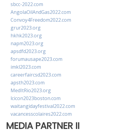
sbcc-2022.com
AngolaOilAndGas2022.com
Convoy4Freedom2022.com
grur2023.org
hkhk2023.org
napm2023.org
apsdfd2023.org
forumausape2023.com
imkl2023.com
careerfaircsd2023.com
apsth2023.com
MedItRio2023.org
lcicon2023boston.com
waitangidayfestival2022.com
vacancesscolaires2022.com
MEDIA PARTNER II