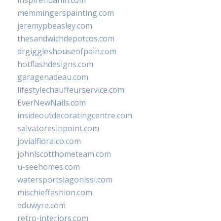
inspirehuahin.com
memmingerspainting.com
jeremypbeasley.com
thesandwichdepotcos.com
drgiggleshouseofpain.com
hotflashdesigns.com
garagenadeau.com
lifestylechauffeurservice.com
EverNewNails.com
insideoutdecoratingcentre.com
salvatoresinpoint.com
jovialfloralco.com
johnlscotthometeam.com
u-seehomes.com
watersportslagonissi.com
mischieffashion.com
eduwyre.com
retro-interiors.com