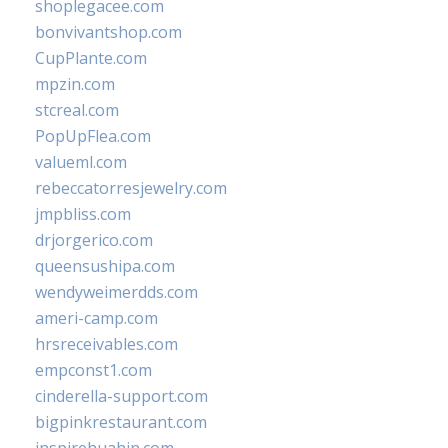
shoplegacee.com
bonvivantshop.com
CupPlante.com
mpzin.com
stcreal.com
PopUpFlea.com
valueml.com
rebeccatorresjewelry.com
jmpbliss.com
drjorgerico.com
queensushipa.com
wendyweimerdds.com
ameri-camp.com
hrsreceivables.com
empconst1.com
cinderella-support.com
bigpinkrestaurant.com