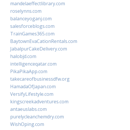
mandelaeffectlibrary.com
roselynns.com
balanceyoganj.com
salesforceblogs.com
TrainGames365.com
BaytownEvaCationRentals.com
JabalpurCakeDelivery.com
halobjd.com
intelligenceqatar.com
PikaPikaApp.com
takecareofbusinessdfw.org
HamadaOfJapan.com
VersifyLifestyle.com
kingscreekadventures.com
antaeuslabs.com
purelycleanchemdry.com
WishOping.com