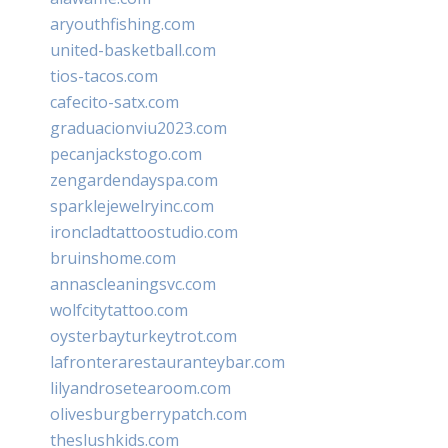
aryouthfishing.com
united-basketball.com
tios-tacos.com
cafecito-satx.com
graduacionviu2023.com
pecanjackstogo.com
zengardendayspa.com
sparklejewelryinc.com
ironcladtattoostudio.com
bruinshome.com
annascleaningsvc.com
wolfcitytattoo.com
oysterbayturkeytrot.com
lafronterarestauranteybar.com
lilyandrosetearoom.com
olivesburgberrypatch.com
theslushkids.com