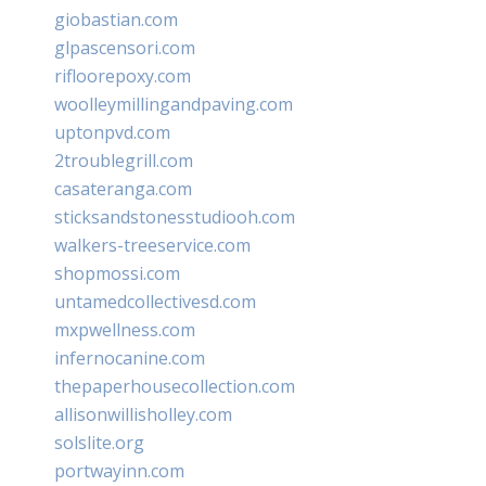
giobastian.com
glpascensori.com
rifloorepoxy.com
woolleymillingandpaving.com
uptonpvd.com
2troublegrill.com
casateranga.com
sticksandstonesstudiooh.com
walkers-treeservice.com
shopmossi.com
untamedcollectivesd.com
mxpwellness.com
infernocanine.com
thepaperhousecollection.com
allisonwillisholley.com
solslite.org
portwayinn.com