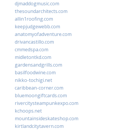
djmaddogmusic.com
thesoundarchitects.com
allin1roofing.com
keepjudgewebb.com
anatomyofadventure.com
drivancastillo.com
cmmedspa.com
midletontkd.com
gardensandgrills.com
basilfoodwine.com
nikko-tochigi.net
caribbean-corner.com
bluemoongiftcards.com
rivercitysteampunkexpo.com
kchoops.net
mountainsideskateshop.com
kirtlandcitytavern.com