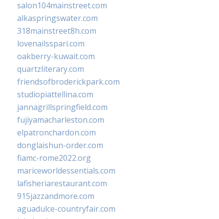
salon104mainstreet.com
alkaspringswater.com
318mainstreet8h.com
lovenailsspari.com
oakberry-kuwait.com
quartzliterary.com
friendsofbroderickpark.com
studiopiattellina.com
jannagrillspringfield.com
fujiyamacharleston.com
elpatronchardon.com
donglaishun-order.com
fiamc-rome2022.org
mariceworldessentials.com
lafisheriarestaurant.com
915jazzandmore.com
aguadulce-countryfair.com