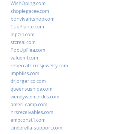
WishOping.com
shoplegacee.com
bonvivantshop.com
CupPlante.com
mpzin.com
stcreal.com
PopUpFlea.com
valueml.com
rebeccatorresjewelry.com
jmpbliss.com
drjorgerico.com
queensushipa.com
wendyweimerdds.com
ameri-camp.com
hrsreceivables.com
empconst1.com
cinderella-support.com