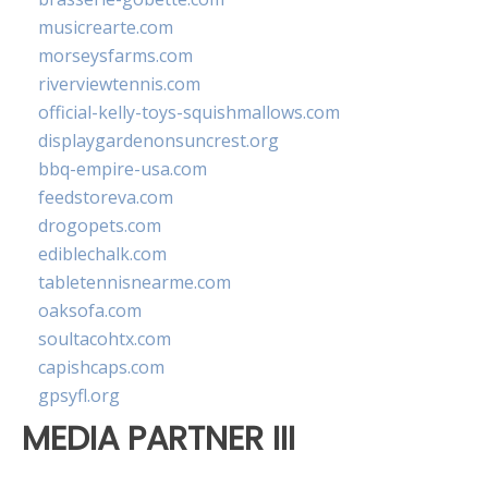
musicrearte.com
morseysfarms.com
riverviewtennis.com
official-kelly-toys-squishmallows.com
displaygardenonsuncrest.org
bbq-empire-usa.com
feedstoreva.com
drogopets.com
ediblechalk.com
tabletennisnearme.com
oaksofa.com
soultacohtx.com
capishcaps.com
gpsyfl.org
MEDIA PARTNER III