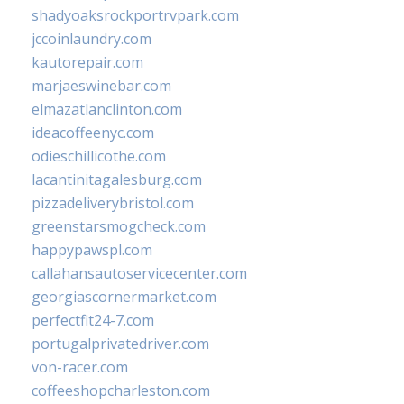
shadyoaksrockportrvpark.com
jccoinlaundry.com
kautorepair.com
marjaeswinebar.com
elmazatlanclinton.com
ideacoffeenyc.com
odieschillicothe.com
lacantinitagalesburg.com
pizzadeliverybristol.com
greenstarsmogcheck.com
happypawspl.com
callahansautoservicecenter.com
georgiascornermarket.com
perfectfit24-7.com
portugalprivatedriver.com
von-racer.com
coffeeshopcharleston.com