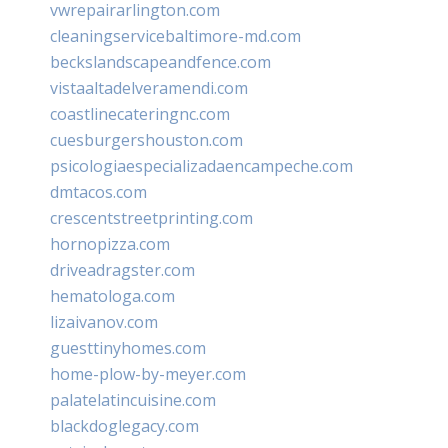
vwrepairarlington.com
cleaningservicebaltimore-md.com
beckslandscapeandfence.com
vistaaltadelveramendi.com
coastlinecateringnc.com
cuesburgershouston.com
psicologiaespecializadaencampeche.com
dmtacos.com
crescentstreetprinting.com
hornopizza.com
driveadragster.com
hematologa.com
lizaivanov.com
guesttinyhomes.com
home-plow-by-meyer.com
palatelatincuisine.com
blackdoglegacy.com