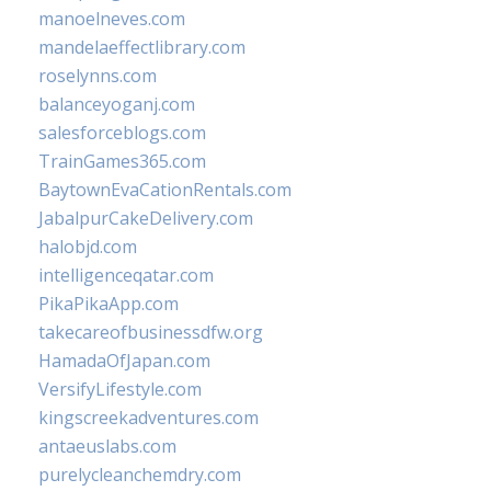
manoelneves.com
mandelaeffectlibrary.com
roselynns.com
balanceyoganj.com
salesforceblogs.com
TrainGames365.com
BaytownEvaCationRentals.com
JabalpurCakeDelivery.com
halobjd.com
intelligenceqatar.com
PikaPikaApp.com
takecareofbusinessdfw.org
HamadaOfJapan.com
VersifyLifestyle.com
kingscreekadventures.com
antaeuslabs.com
purelycleanchemdry.com