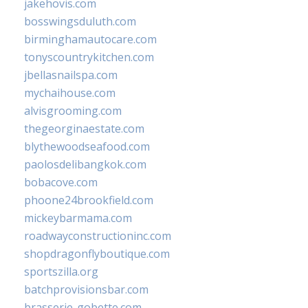
jakehovis.com
bosswingsduluth.com
birminghamautocare.com
tonyscountrykitchen.com
jbellasnailspa.com
mychaihouse.com
alvisgrooming.com
thegeorginaestate.com
blythewoodseafood.com
paolosdelibangkok.com
bobacove.com
phoone24brookfield.com
mickeybarmama.com
roadwayconstructioninc.com
shopdragonflyboutique.com
sportszilla.org
batchprovisionsbar.com
brasserie-gobette.com