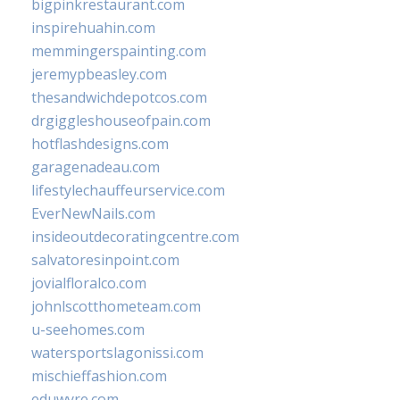
bigpinkrestaurant.com
inspirehuahin.com
memmingerspainting.com
jeremypbeasley.com
thesandwichdepotcos.com
drgiggleshouseofpain.com
hotflashdesigns.com
garagenadeau.com
lifestylechauffeurservice.com
EverNewNails.com
insideoutdecoratingcentre.com
salvatoresinpoint.com
jovialfloralco.com
johnlscotthometeam.com
u-seehomes.com
watersportslagonissi.com
mischieffashion.com
eduwyre.com