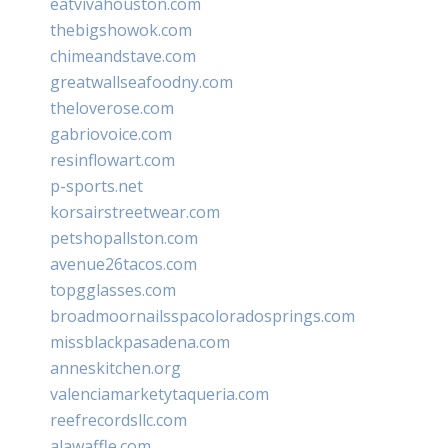
eatvivahouston.com
thebigshowok.com
chimeandstave.com
greatwallseafoodny.com
theloverose.com
gabriovoice.com
resinflowart.com
p-sports.net
korsairstreetwear.com
petshopallston.com
avenue26tacos.com
topgglasses.com
broadmoornailsspacoloradosprings.com
missblackpasadena.com
anneskitchen.org
valenciamarketytaqueria.com
reefrecordsllc.com
alawaffle.com