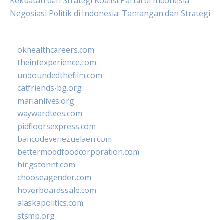
Kekuatan dan Strategi Koalisi Partai di Indonesia
Negosiasi Politik di Indonesia: Tantangan dan Strategi
okhealthcareers.com
theintexperience.com
unboundedthefilm.com
catfriends-bg.org
marianlives.org
waywardtees.com
pidfloorsexpress.com
bancodevenezuelaen.com
bettermoodfoodcorporation.com
hingstonnt.com
chooseagender.com
hoverboardssale.com
alaskapolitics.com
stsmp.org