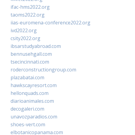
ifac-hms2022.org
taoms2022.org
iias-euromena-conference2022.org
ivd2022.org
csity2022.org
ibsarstudyabroad.com
bennusehgall.com
tsecincinnati.com
roderconstructiongroup.com
plazabatai.com
hawkscayresort.com
hellonquads.com
diarioanimales.com
decogaleri.com
unavozparadios.com
shoes-vert.com
elbotanicopanama.com