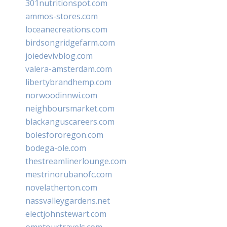
301nutritionspot.com
ammos-stores.com
loceanecreations.com
birdsongridgefarm.com
joiedevivblog.com
valera-amsterdam.com
libertybrandhemp.com
norwoodinnwi.com
neighboursmarket.com
blackanguscareers.com
bolesfororegon.com
bodega-ole.com
thestreamlinerlounge.com
mestrinorubanofc.com
novelatherton.com
nassvalleygardens.net
electjohnstewart.com
omptourtravels.com